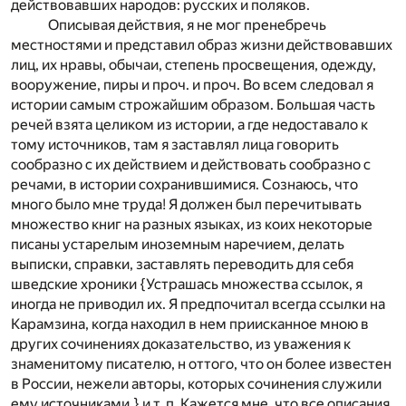
действовавших народов: русских и поляков.
Описывая действия, я не мог пренебречь
местностями и представил образ жизни действовавших
лиц, их нравы, обычаи, степень просвещения, одежду,
вооружение, пиры и проч. и проч. Во всем следовал я
истории самым строжайшим образом. Большая часть
речей взята целиком из истории, а где недоставало к
тому источников, там я заставлял лица говорить
сообразно с их действием и действовать сообразно с
речами, в истории сохранившимися. Сознаюсь, что
много было мне труда! Я должен был перечитывать
множество книг на разных языках, из коих некоторые
писаны устарелым иноземным наречием, делать
выписки, справки, заставлять переводить для себя
шведские хроники {Устрашась множества ссылок, я
иногда не приводил их. Я предпочитал всегда ссылки на
Карамзина, когда находил в нем приисканное мною в
других сочинениях доказательство, из уважения к
знаменитому писателю, н оттого, что он более известен
в России, нежели авторы, которых сочинения служили
ему источниками.} и т. п. Кажется мне, что все описания