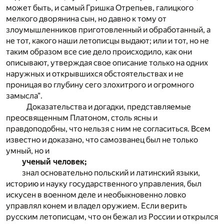
может быть, и самый Гришка Отрепьев, галицкого
мелкого дворянина сын, но давно к тому от
злоумышленников приготовленный и обработанный, а
не тот, какого наши летописцы выдают; или и тот, но не
таким образом все сие дело происходило, как они
описывают, утверждая свое описание только на одних
наружных и открывшихся обстоятельствах и не
проницая во глубину сего злохитрого и огромного
замысла".
Доказательства и догадки, представляемые
преосвященным Платоном, столь ясны и
правдоподобны, что нельзя с ним не согласиться. Всем
известно и доказано, что самозванец был не только
умный, но и
ученый человек;
знал основательно польский и латинский языки,
историю и науку государственного управления, был
искусен в военном деле и необыкновенно ловко
управлял конем и владел оружием. Если верить
русским летописцам, что он бежал из России и открылся