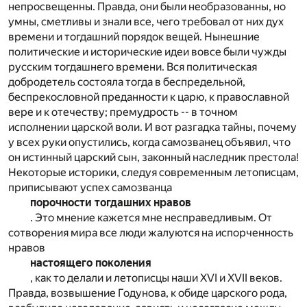
непросвещенны. Правда, они были необразованны, но
умны, сметливы и знали все, чего требовал от них дух
времени и тогдашний порядок вещей. Нынешние
политические и исторические идеи вовсе были чужды
русским тогдашнего времени. Вся политическая
добродетель состояла тогда в беспредельной,
беспрекословной преданности к царю, к православной
вере и к отечеству; премудрость -- в точном
исполнении царской воли. И вот разгадка тайны, почему
у всех руки опустились, когда самозванец объявил, что
он истинный царский сын, законный наследник престола!
Некоторые историки, следуя современным летописцам,
приписывают успех самозванца
порочности тогдашних нравов
. Это мнение кажется мне несправедливым. От
сотворения мира все люди жалуются на испорченность
нравов
настоящего поколения
, как то делали и летописцы наши XVI и XVII веков.
Правда, возвышение Годунова, к обиде царского рода,