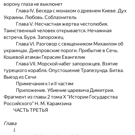
ворону глаза не выклюнет
Глава IV. Беседа с монахом о древнем Киеве. Дух
Украины. Любовь. Соблазнитель
Глава V. Несчастная жертва честолюбия.
Таинственный человек открывается. Нечаянная
встреча. Буря. Запорожец
Глава VI. Разговор с священником Михаилом об
украинцах. Днепровские пороги. Прибытие в Сечь.
Кошевой атаман Герасим Евангелик
Глава VII. Морской набег запорожцев. Взятие
турецкого корабля. Опустошение Трапезунда. Битва.
Выезд из Сечи
Примечания к I и II частям
Приложение. Убиение царевича Димитрия.
Фрагмент из главы 2 тома X "Истории Государства
Российского" H. M. Карамзина
ЧАСТЬ ТРЕТЬЯ
Глава
I.