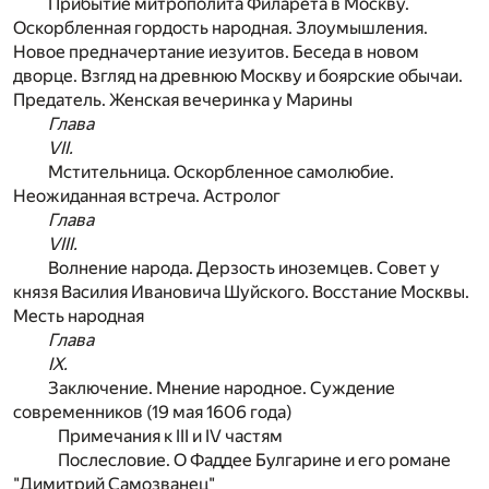
Прибытие митрополита Филарета в Москву.
Оскорбленная гордость народная. Злоумышления.
Новое предначертание иезуитов. Беседа в новом
дворце. Взгляд на древнюю Москву и боярские обычаи.
Предатель. Женская вечеринка у Марины
Глава
VII.
Мстительница. Оскорбленное самолюбие.
Неожиданная встреча. Астролог
Глава
VIII.
Волнение народа. Дерзость иноземцев. Совет у
князя Василия Ивановича Шуйского. Восстание Москвы.
Месть народная
Глава
IX.
Заключение. Мнение народное. Суждение
современников (19 мая 1606 года)
Примечания к III и IV частям
Послесловие. О Фаддее Булгарине и его романе
"Димитрий Самозванец"