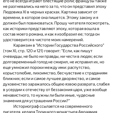
его не всегда играют блестящие роли; французы также
не разгневались на него за то, что он представил эпоху
Людовика XI в черных красках. Картина зависит от
времени, в которое она пишется. Этому закону и я
должен был повиноваться. Прошу читателя посмотреть,
как историки представляют эпоху, которая вошла в
состав моего романа, и как я изобразил ее; тогда он
удостоверится в чистоте моих намерений.
Карамзин в "Истории Государства Российского"
(том XI, стр. 120 и 121) говорит: "Если, как пишут
очевидцы, не было ни правды, ни чести в людях; если
долговременный голод не смирил, не исправил их, но
еще умножил пороки между ими: распутство,
корыстолюбие, лихоимство, бесчувствие к страданиям
ближних; если и самое лучшее дворянство, и самое
духовенство заражалось общею язвою разврата, слабея
в усердии к отечеству от беззакония царя, уже вообще
ненавистного, то нужны ли были иные, чудесные
знамения для устрашения России?"
Историограф ссылается на современного
писателя, келаря Троицкого монастыря Авраамия