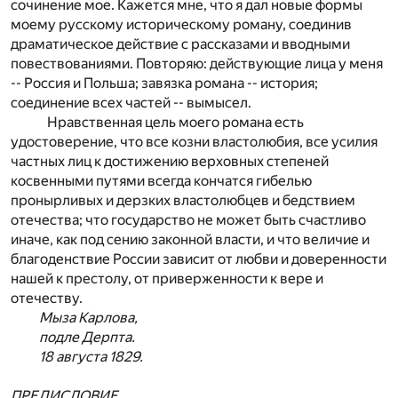
сочинение мое. Кажется мне, что я дал новые формы
моему русскому историческому роману, соединив
драматическое действие с рассказами и вводными
повествованиями. Повторяю: действующие лица у меня
-- Россия и Польша; завязка романа -- история;
соединение всех частей -- вымысел.
Нравственная цель моего романа есть
удостоверение, что все козни властолюбия, все усилия
частных лиц к достижению верховных степеней
косвенными путями всегда кончатся гибелью
пронырливых и дерзких властолюбцев и бедствием
отечества; что государство не может быть счастливо
иначе, как под сению законной власти, и что величие и
благоденствие России зависит от любви и доверенности
нашей к престолу, от приверженности к вере и
отечеству.
Мыза Карлова,
подле Дерпта.
18 августа 1829.
ПРЕДИСЛОВИЕ