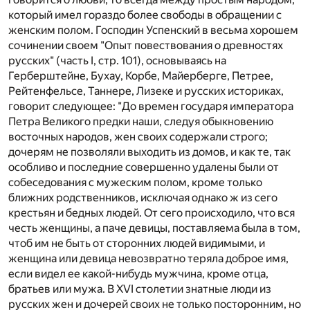
который имел гораздо более свободы в обращении с
женским полом. Господин Успенский в весьма хорошем
сочинении своем "Опыт повествования о древностях
русских" (часть I, стр. 101), основываясь на
Герберштейне, Бухау, Корбе, Майерберге, Петрее,
Рейтенфельсе, Таннере, Лизеке и русских историках,
говорит следующее: "До времен государя императора
Петра Великого предки наши, следуя обыкновению
восточных народов, жен своих содержали строго;
дочерям не позволяли выходить из домов, и как те, так
особливо и последние совершенно удалены были от
собеседования с мужеским полом, кроме только
ближних родственников, исключая однако ж из сего
крестьян и бедных людей. От сего происходило, что вся
честь женщины, а паче девицы, поставляема была в том,
чтоб им не быть от сторонних людей видимыми, и
женщина или девица невозвратно теряла доброе имя,
если видел ее какой-нибудь мужчина, кроме отца,
братьев или мужа. В XVI столетии знатные люди из
русских жен и дочерей своих не только посторонним, но