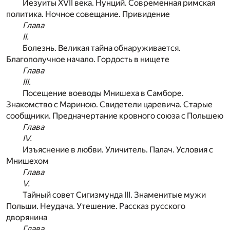
Иезуиты XVII века. Нунций. Современная римская
политика. Ночное совещание. Привидение
Глава
II.
Болезнь. Великая тайна обнаруживается.
Благополучное начало. Гордость в нищете
Глава
III.
Посещение воеводы Мнишеха в Самборе.
Знакомство с Мариною. Свидетели царевича. Старые
сообщники. Предначертание кровного союза с Польшею
Глава
IV.
Изъяснение в любви. Уличитель. Палач. Условия с
Мнишехом
Глава
V.
Тайный совет Сигизмунда III. Знаменитые мужи
Польши. Неудача. Утешение. Рассказ русского
дворянина
Глава