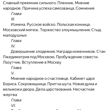
Славный преемник сильного. Пленник. Мнение
народное. Причина успеха самозванца. Сомнения
Глава
III.
Измена. Русское войско. Польская конница.
Московский мятеж. Торжество злоумышления. Стыд
малодушных
Глава
IV.
Довершение злодеяния. Награда изменников. Стан
Лжедимитрия под Москвою. Пробуждение совести.
Лазутчик. Вступление в Москву
Глава
V.
Мнение народное о счастливце. Кабинет царя
Бориса. Сокровищница. Притча шута. Новая дума и
вельможи двора. Дела царствования. Несчастная
жертва
Глава
VI.