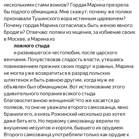
несколькими стами воинов? Гордая Марина презрела
бы подлого обманщика. Мне скажут: почему же поляки
признавали Тушинского вора истинным царевичем?
Почему гордая Марина согласилась быть женою явного
бродяги? Отвечаю: поляки из мщения, за избиение своих
в Москве, а Марина из
ложного стыда
и развившегося честолюбия, после царского
венчания. Почувствовав сладость власти, утешаясь
повиновением прежних своих подруг и равных, Марина
не могла уже возвратиться в разряд польских
шляхтенок и быть равною другим, когда муж ее
объявлен был обманщиком. Вот истолкование этого
удивительного попрания всякого стыда
благовоспитанною женщиной! Что же касается до
поляков, то они не уважали второго самозванца, явно
бранили его, а князь Рожинский несколько раз хотел
даже бить его. Но первому самозванцу верили по
внушению иезуитов и короля, бывшего их орудием.
Второго самозванца употребляли только как орудие к