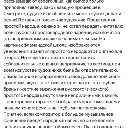
рассказываю от своего лица, как было: я только
приподнял завесу, закрывавшую прошедшее.
Смотрите, судите и не обвиняйте меня в чужих делах и
речах! Я отвечаю только как художник. Представляя
простой народ, я, однако ж, не хотел передать читателю
всей грубости простонародного наречия, ибо почитаю
это неприличным и даже незанимательным. На
картинах фламандской школы изображаются
увеселения и занятия простого народа: это приятно для
взоров. Но если б кто захотел представить
соблазнительные сцены и неприличия, то картина, при
всем искусстве художника, была бы отвратительною.
Самое верное изображение нравов должно подчинять
правилам вкуса, эстетики, и я признаюсь, что грубая
брань и жесткие выражения русского (и всякого)
простого народа кажутся мне неприличными в книге.
Просторечие старался я изобразить простомыслием и
низшим тоном речи, а не грубыми поговорками.
Приятно, если композитор в большое музыкальное
сочинение введет народный напев; но он не должен
вводить звуков непристойных песен. Пусть говорят что