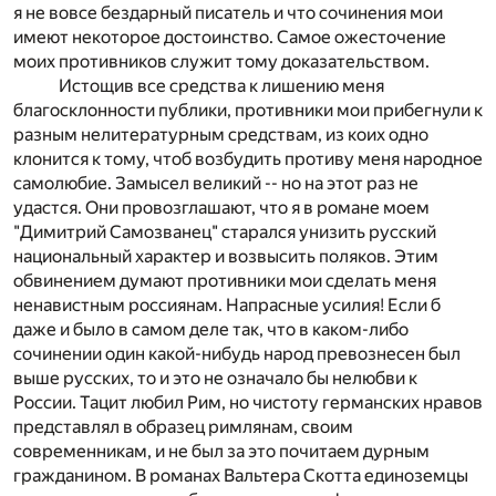
я не вовсе бездарный писатель и что сочинения мои
имеют некоторое достоинство. Самое ожесточение
моих противников служит тому доказательством.
Истощив все средства к лишению меня
благосклонности публики, противники мои прибегнули к
разным нелитературным средствам, из коих одно
клонится к тому, чтоб возбудить противу меня народное
самолюбие. Замысел великий -- но на этот раз не
удастся. Они провозглашают, что я в романе моем
"Димитрий Самозванец" старался унизить русский
национальный характер и возвысить поляков. Этим
обвинением думают противники мои сделать меня
ненавистным россиянам. Напрасные усилия! Если б
даже и было в самом деле так, что в каком-либо
сочинении один какой-нибудь народ превознесен был
выше русских, то и это не означало бы нелюбви к
России. Тацит любил Рим, но чистоту германских нравов
представлял в образец римлянам, своим
современникам, и не был за это почитаем дурным
гражданином. В романах Вальтера Скотта единоземцы