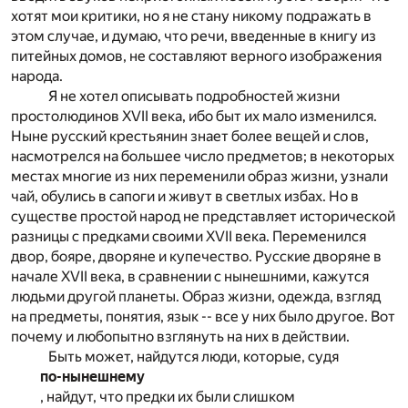
хотят мои критики, но я не стану никому подражать в
этом случае, и думаю, что речи, введенные в книгу из
питейных домов, не составляют верного изображения
народа.
Я не хотел описывать подробностей жизни
простолюдинов XVII века, ибо быт их мало изменился.
Ныне русский крестьянин знает более вещей и слов,
насмотрелся на большее число предметов; в некоторых
местах многие из них переменили образ жизни, узнали
чай, обулись в сапоги и живут в светлых избах. Но в
существе простой народ не представляет исторической
разницы с предками своими XVII века. Переменился
двор, бояре, дворяне и купечество. Русские дворяне в
начале XVII века, в сравнении с нынешними, кажутся
людьми другой планеты. Образ жизни, одежда, взгляд
на предметы, понятия, язык -- все у них было другое. Вот
почему и любопытно взглянуть на них в действии.
Быть может, найдутся люди, которые, судя
по-нынешнему
, найдут, что предки их были слишком