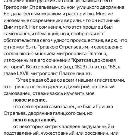
Современные русские летописцы называют его
Григорием Отрепьевым, сыном углицкого дворянина
Богдана, беглым монахом и расст ригою. Многие
иноземные современники верили, что он истинный
Димитрий. Нет сомнения, что этот прошлец был
самозванец и обманщик; но я, соображая все
обстоятельства сего чудного происшествия, верю, что
он не мог быть Гришкою Отрепьевым, и совершенно
соглашаюсь с мнением митрополита Платона,
изложенным в его сочинении "Краткая церковная
история". Во второй части (изд. 1823 г.) на стр. 168, в
главе LXVII, митрополит Платон пишет:
"Утверждая обще со всеми нашими писателями,
что Гришка не был царевич Димитрий, но точный
самозванец, отваживаюсь изъявить мое
новое мнение,
что сей первый самозванец не был и Гришка
Отрепьев, дворянина галицкого сын, но
некто подставной,
от некоторых хитрых злодеев выдуманный и
подставленный, чужестранный или россиянин, или,