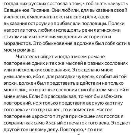
тогдашних русских состояла в том, чтоб знать наизусть
Священное Писание. Они любили, для выказания своей
учености, вмешивать тексты в свои речи, а для
выказания остроумия прибавляли пословицы. Поляки,
напротив того, любили испещрять речи латинскими
стихами или изречениями древних историков и
моралистов. Это обыкновение я должен был соблюсти в
моем романе.
Читатель найдет иногда в моем романе
повторение одних и тех же мыслей в разных сословиях
или в нескольких совещаниях. Это сделано мною
умышленно, ибо я, для разгадки чудесных событий той
эпохи, должен был представить в действии не только
много лиц, но и разные сословия с их образом мыслей и
мнениями. Если б я рассказывал, то мог бы избежать
повторений, но я только представил верную картину
того века и что где нашел, то и поместил. Частое
повторение царского титула при сношениях послов я
сохранил как самый ясный отпечаток того века. Это дает
другой тон целому делу. Повторяю, что я не