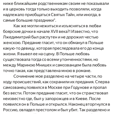
ниже ближайшим родственникам своим не показывали
и в церковь тогда только выходить позволяли, когда
надлежало приобщаться Святых Тайн, или иногда, в
самые большие праздники".
Как же могли нежиться и изъясняться в любви
боярские дочки в начале XVII века?! Известно, что
Лжедимитрий был распутен и не дорожил честью
женскою. Предание гласит, что он обманул в Польше
какую-то девицу, которая преследовала его до конца
жизни. Я вывел ее на сцену. В Польше любовь
существовала тогда со всеми утонченностями, но
между Мариною Мнишех и самозванцем была любовь
точно такая, как представлена мною в романе.
Сочинение мое разделено на четыре части, по
ходу происшествий, как сохранили их предания. Сперва
самозванец появился в Москве при Годунове и пропал
без вести. Потом предание гласит, что он странствовал
неизвестно где, был у запорожцев и в Киеве. После
появился он в Польше и открылся. Наконец вторгнулся в
Россию, овладел престолом и был убит. Так разделено и