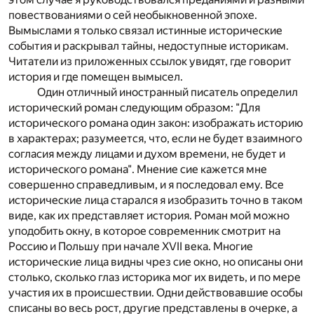
повествованиями о сей необыкновенной эпохе.
Вымыслами я только связал истинные исторические
события и раскрывал тайны, недоступные историкам.
Читатели из приложенных ссылок увидят, где говорит
история и где помещен вымысел.
Один отличный иностранный писатель определил
исторический роман следующим образом: "Для
исторического романа один закон: изображать историю
в характерах; разумеется, что, если не будет взаимного
согласия между лицами и духом времени, не будет и
исторического романа". Мнение сие кажется мне
совершенно справедливым, и я последовал ему. Все
исторические лица старался я изобразить точно в таком
виде, как их представляет история. Роман мой можно
уподобить окну, в которое современник смотрит на
Россию и Польшу при начале XVII века. Многие
исторические лица видны чрез сие окно, но описаны они
столько, сколько глаз историка мог их видеть, и по мере
участия их в происшествии. Одни действовавшие особы
списаны во весь рост, другие представлены в очерке, а