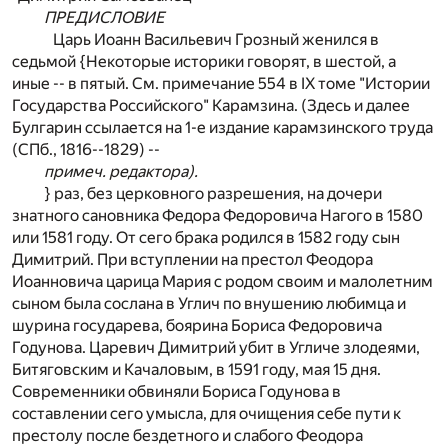
ПРЕДИСЛОВИЕ
Царь Иоанн Васильевич Грозный женился в
седьмой {Некоторые историки говорят, в шестой, а
иные -- в пятый. См. примечание 554 в IX томе "Истории
Государства Российского" Карамзина. (Здесь и далее
Булгарин ссылается на 1-е издание карамзинского труда
(СПб., 1816--1829) --
примеч. редактора).
} раз, без церковного разрешения, на дочери
знатного сановника Федора Федоровича Нагого в 1580
или 1581 году. От сего брака родился в 1582 году сын
Димитрий. При вступлении на престол Феодора
Иоанновича царица Мария с родом своим и малолетним
сыном была сослана в Углич по внушению любимца и
шурина государева, боярина Бориса Федоровича
Годунова. Царевич Димитрий убит в Угличе злодеями,
Битяговским и Качаловым, в 1591 году, мая 15 дня.
Современники обвиняли Бориса Годунова в
составлении сего умысла, для очищения себе пути к
престолу после бездетного и слабого Феодора