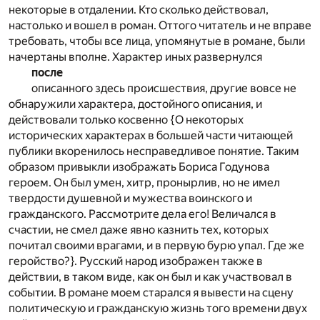
некоторые в отдалении. Кто сколько действовал,
настолько и вошел в роман. Оттого читатель и не вправе
требовать, чтобы все лица, упомянутые в романе, были
начертаны вполне. Характер иных развернулся
после
описанного здесь происшествия, другие вовсе не
обнаружили характера, достойного описания, и
действовали только косвенно {О некоторых
исторических характерах в большей части читающей
публики вкоренилось несправедливое понятие. Таким
образом привыкли изображать Бориса Годунова
героем. Он был умен, хитр, пронырлив, но не имел
твердости душевной и мужества воинского и
гражданского. Рассмотрите дела его! Величался в
счастии, не смел даже явно казнить тех, которых
почитал своими врагами, и в первую бурю упал. Где же
геройство?}. Русский народ изображен также в
действии, в таком виде, как он был и как участвовал в
событии. В романе моем старался я вывести на сцену
политическую и гражданскую жизнь того времени двух