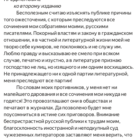
ко второму изданию
Бесполезным считаю изъяснять публике причины
того ожесточения, с которым преследуются все
сочинения мои собратиями моими, русскими
писателями. Покорный властям и закону в гражданском
отношении, я в частной и литературной жизни моей не
творю себе кумиров, не поклоняюсь и не служу им.
Люблю правду и высказываю ее смело при всяком
случае, печатно и изустно, а в литературе признаю
господство не лиц, но изящного и им одним восхищаюсь.
Не принадлежащего ни к одной партии литературной,
меня преследуют все партии!
По словам моих противников, у меня нет ни
малейшего дарования и все сочинения мои никуда не
годятся! Это провозглашают они в обществах и
печатают в журналах. Да позволено будет мне
поусомниться в истине сих приговоров. Внимание
беспристрастной русской публики к трудам моим,
благосклонность иностранной и неподкупный суд
чужеземных литераторов заставляют меня верить, что