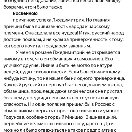
возбудило негодование, зависть и несогласие между
боярами, что и было также
косвенною
причиною успеха Лжедимитрия. Но главная
причина была привязанность народа к царскому
племени. Она сделала все чудеса! Итак, русский народ
достоин похвалы, а не хулы за приверженность к тому,
которого почитал государем законным.
У меня в романе Лжедимитрий не открывается
никому в том, что он обманщик и самозванец. Его
уличают другие. Иначе и быть не могло по натуре
вещей, судя психологически. Если б он объявил кому-
нибудь истину, то не нашел бы ни одного приверженца.
Каждый русский отвергнул бы с негодованием лжеца,
обманщика, прошлеца; даже злой человек не пристал
бы к нему, предвидя невозможность успеха и явную
опасность. Ни один поляк не пришел бы в Россию с
обманщиком свергать с престола сильного и умного
Годунова, особенно гордый Мнишех, Вишневецкий,
первейшие вельможи сильного государства. Да и
можно ли было отважиться на такое предприятие с