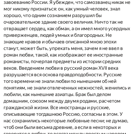
завоеванию России. Я убежден, что самозванец никак не
мог никому признаться: он, как умный человек, знал
хорошо, что одним сознанием разрушил бы
очаровательное здание своего величия. Ничто так не
отвращает сердец, как обман, а он имел много усердных
приверженцев, людей умных и благородных. Не
знающие нравов и обычаев описанной мною эпохи
станут, может быть, упрекать меня, зачем я не ввел в
роман любви, такой, как изображают ее иностранные
романисты, почерпая предметы из истории средних
веков. Введением любви в русский роман XVII века
разрушается вся основа правдоподобности. Русские
того времени не знали любви по нынешним об ней
понятиям, не знали отвлеченных нежностей, женились и
любили, как нынешние азиатцы. Брак был делом
домашним, союзом между двумя родами, расчетом
гражданской жизни. Все иностранцы и русские,
описывающие тогдашнюю Россию, согласны в этом. У
нас сохранились некоторые любовные песни; не думаю,
чтоб они были весьма древние, а если в некоторых и
говорится о любви, то всегда между простым народом,