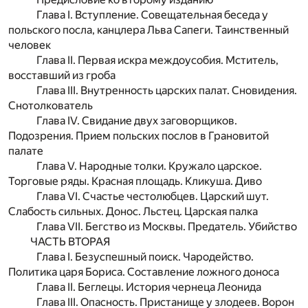
Глава I. Вступление. Совещательная беседа у
польского посла, канцлера Льва Сапеги. Таинственный
человек
Глава II. Первая искра междоусобия. Мститель,
восставший из гроба
Глава III. Внутренность царских палат. Сновидения.
Снотолкователь
Глава IV. Свидание двух заговорщиков.
Подозрения. Прием польских послов в Грановитой
палате
Глава V. Народные толки. Кружало царское.
Торговые ряды. Красная площадь. Кликуша. Диво
Глава VI. Счастье честолюбцев. Царский шут.
Слабость сильных. Донос. Льстец. Царская палка
Глава VII. Бегство из Москвы. Предатель. Убийство
ЧАСТЬ ВТОРАЯ
Глава I. Безуспешный поиск. Чародейство.
Политика царя Бориса. Составление ложного доноса
Глава II. Беглецы. История чернеца Леонида
Глава III. Опасность. Пристанище у злодеев. Ворон