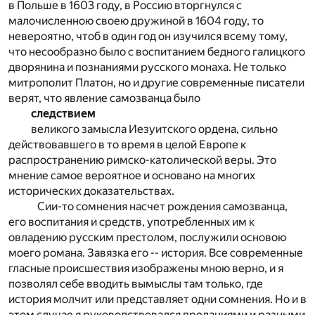
в Польше в 1603 году, в Россию вторгнулся с
малочисленною своею дружиной в 1604 году, то
невероятно, чтоб в один год он изучился всему тому,
что несообразно было с воспитанием бедного галицкого
дворянина и познаниями русского монаха. Не только
митрополит Платон, но и другие современные писатели
верят, что явление самозванца было
следствием
великого замысла Иезуитского ордена, сильно
действовавшего в то время в целой Европе к
распространению римско-католической веры. Это
мнение самое вероятное и основано на многих
исторических доказательствах.
Сии-то сомнения насчет рождения самозванца,
его воспитания и средств, употребленных им к
овладению русским престолом, послужили основою
моего романа. Завязка его -- история. Все современные
гласные происшествия изображены мною верно, и я
позволял себе вводить вымыслы там только, где
история молчит или представляет одни сомнения. Но и в
этом случае я руководствовался преданиями и разными