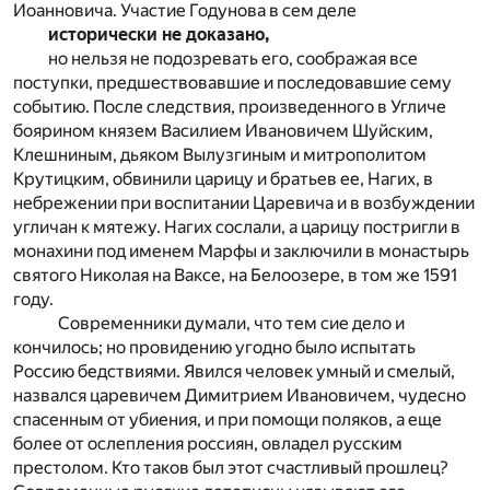
Иоанновича. Участие Годунова в сем деле
исторически не доказано,
но нельзя не подозревать его, соображая все
поступки, предшествовавшие и последовавшие сему
событию. После следствия, произведенного в Угличе
боярином князем Василием Ивановичем Шуйским,
Клешниным, дьяком Вылузгиным и митрополитом
Крутицким, обвинили царицу и братьев ее, Нагих, в
небрежении при воспитании Царевича и в возбуждении
угличан к мятежу. Нагих сослали, а царицу постригли в
монахини под именем Марфы и заключили в монастырь
святого Николая на Ваксе, на Белоозере, в том же 1591
году.
Современники думали, что тем сие дело и
кончилось; но провидению угодно было испытать
Россию бедствиями. Явился человек умный и смелый,
назвался царевичем Димитрием Ивановичем, чудесно
спасенным от убиения, и при помощи поляков, а еще
более от ослепления россиян, овладел русским
престолом. Кто таков был этот счастливый прошлец?