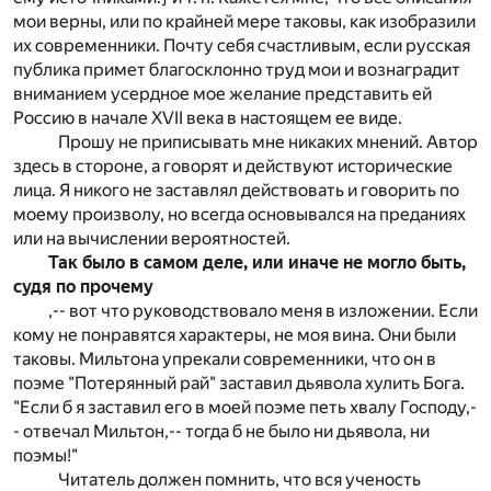
мои верны, или по крайней мере таковы, как изобразили
их современники. Почту себя счастливым, если русская
публика примет благосклонно труд мои и вознаградит
вниманием усердное мое желание представить ей
Россию в начале XVII века в настоящем ее виде.
Прошу не приписывать мне никаких мнений. Автор
здесь в стороне, а говорят и действуют исторические
лица. Я никого не заставлял действовать и говорить по
моему произволу, но всегда основывался на преданиях
или на вычислении вероятностей.
Так было в самом деле, или иначе не могло быть,
судя по прочему
,-- вот что руководствовало меня в изложении. Если
кому не понравятся характеры, не моя вина. Они были
таковы. Мильтона упрекали современники, что он в
поэме "Потерянный рай" заставил дьявола хулить Бога.
"Если б я заставил его в моей поэме петь хвалу Господу,-
- отвечал Мильтон,-- тогда б не было ни дьявола, ни
поэмы!"
Читатель должен помнить, что вся ученость