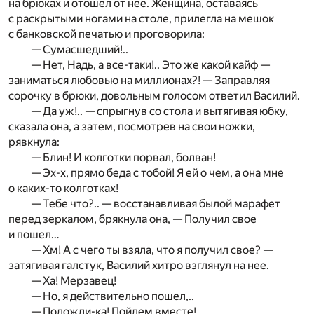
на брюках и отошел от нее. Женщина, оставаясь
с раскрытыми ногами на столе, прилегла на мешок
с банковской печатью и проговорила:
— Сумасшедший!..
— Нет, Надь, а все-таки!.. Это же какой кайф —
заниматься любовью на миллионах?! — Заправляя
сорочку в брюки, довольным голосом ответил Василий.
— Да уж!.. — спрыгнув со стола и вытягивая юбку,
сказала она, а затем, посмотрев на свои ножки,
рявкнула:
— Блин! И колготки порвал, болван!
— Эх-х, прямо беда с тобой! Я ей о чем, а она мне
о каких-то колготках!
— Тебе что?.. — восстанавливая былой марафет
перед зеркалом, брякнула она, — Получил свое
и пошел…
— Хм! А с чего ты взяла, что я получил свое? —
затягивая галстук, Василий хитро взглянул на нее.
— Ха! Мерзавец!
— Но, я действительно пошел,..
— Подожди-ка! Пойдем вместе!