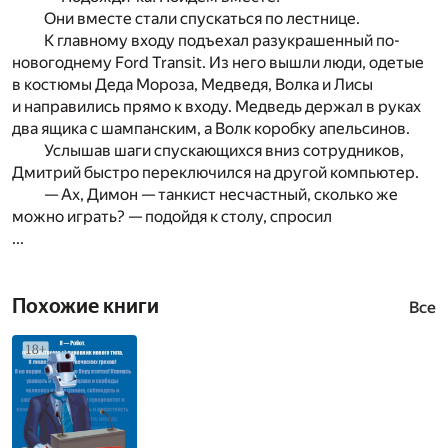
Они вместе стали спускаться по лестнице.
К главному входу подъехал разукрашенный по-
новогоднему Ford Transit. Из него вышли люди, одетые
в костюмы Деда Мороза, Медведя, Волка и Лисы
и направились прямо к входу. Медведь держал в руках
два ящика с шампанским, а Волк коробку апельсинов.
Услышав шаги спускающихся вниз сотрудников,
Дмитрий быстро переключился на другой компьютер.
— Ах, Димон — танкист несчастный, сколько же
можно играть? — подойдя к столу, спросил
...
Похожие книги
Все