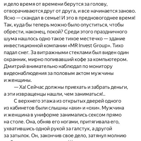
и дело время от времени берутся за голову,
отворачиваются друг от друга, и все начинается заново.
Ясно — скандал в семье! И это в предновогоднее время!
Так, куда бы теперь можно было опуститься, чтобы
обрести, наконец, покой? Среди этого праздничного
шума нашлось одно такое тихое местечко — здание
инвестиционной компании «MR Invest Group». Тихо
падал снег. За витражными стеклами был виден один
охранник, мирно попивавший кофе за компьютером.
Дмитрий внимательно наблюдал по монитору
видеонаблюдения за половым актом мужчины
и женщины.
— Ха! Сейчас должны приехать и забрать деньги,
а эти извращенцы нашли, чем заниматься!..
С верхнего этажа из открытых дверей одного
из кабинетов были слышны «ахи» и «охи». Мужчина
и женщина в униформе занимались сексом прямо
на столе. Она, обняв его ногами, притягивала его,
ухватившись одной рукой за галстук, а другой
за затылок. Он, закончив свое дело, затянул молнию