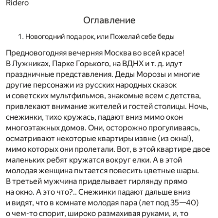
Ridero
Оглавление
Новогодний подарок, или Пожелай себе беды
Предновогодняя вечерняя Москва во всей красе!
В Лужниках, Парке Горького, на ВДНХ и т. д. идут
праздничные представления. Деды Морозы и многие
другие персонажи из русских народных сказок
и советских мультфильмов, знакомые всем с детства,
привлекают внимание жителей и гостей столицы. Ночь,
снежинки, тихо кружась, падают вниз мимо окон
многоэтажных домов. Они, осторожно прогуливаясь,
осматривают некоторые квартиры извне (из окна!),
мимо которых они пролетали. Вот, в этой квартире двое
маленьких ребят кружатся вокруг елки. А в этой
молодая женщина пытается повесить цветные шары.
В третьей мужчина приделывает гирлянду прямо
на окно. А это что?.. Снежинки падают дальше вниз
и видят, что в комнате молодая пара (лет под 35—40)
о чем-то спорит, широко размахивая руками, и, то