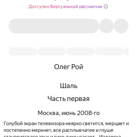
Доступен Виртуальный рассказчик
Олег Рой
Шаль
Часть первая
Москва, июнь 2008-го
Голубой экран телевизора неярко светится, мерцает и
постепенно меркнет, все расплывчатее и глуше
становится его звук и тихо-тихо угасает… Издалека