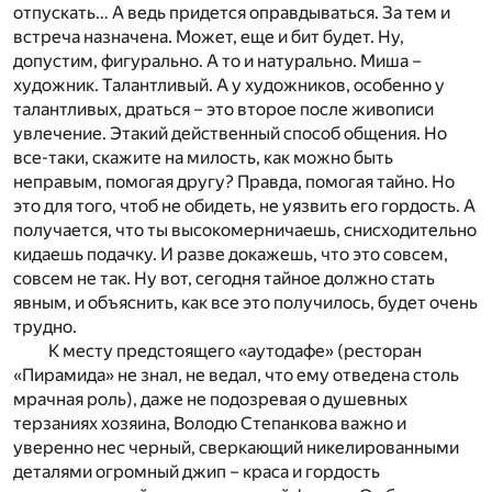
отпускать… А ведь придется оправдываться. За тем и
встреча назначена. Может, еще и бит будет. Ну,
допустим, фигурально. А то и натурально. Миша –
художник. Талантливый. А у художников, особенно у
талантливых, драться – это второе после живописи
увлечение. Этакий действенный способ общения. Но
все-таки, скажите на милость, как можно быть
неправым, помогая другу? Правда, помогая тайно. Но
это для того, чтоб не обидеть, не уязвить его гордость. А
получается, что ты высокомерничаешь, снисходительно
кидаешь подачку. И разве докажешь, что это совсем,
совсем не так. Ну вот, сегодня тайное должно стать
явным, и объяснить, как все это получилось, будет очень
трудно.
К месту предстоящего «аутодафе» (ресторан
«Пирамида» не знал, не ведал, что ему отведена столь
мрачная роль), даже не подозревая о душевных
терзаниях хозяина, Володю Степанкова важно и
уверенно нес черный, сверкающий никелированными
деталями огромный джип – краса и гордость