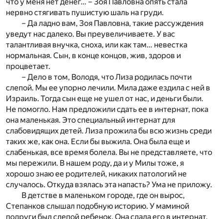
что у меня нет денег… – Зоя Павловна опять стала
нервно стягивать пушистую шаль на груди.
– Да ладно вам, Зоя Павловна, такие рассуждения
уведут нас далеко. Вы преувеличиваете. У вас
талантливая внучка, сноха, или как там… невестка
нормальная. Сын, в конце концов, жив, здоров и
процветает.
– Дело в том, Володя, что Лиза родилась почти
слепой. Мы ее упорно лечили. Мила даже ездила с ней в
Израиль. Тогда сын еще не ушел от нас, и деньги были.
Не помогло. Нам предложили сдать ее в интернат, пока
она маленькая. Это специальный интернат для
слабовидящих детей. Лиза прожила бы всю жизнь среди
таких же, как она. Если бы выжила. Она была еще и
слабенькая, все время болела. Вы не представляете, что
мы пережили. В нашем роду, да и у Милы тоже, я
хорошо знаю ее родителей, никаких патологий не
случалось. Откуда взялась эта напасть? Ума не приложу.
В детстве в маленьком городе, где он вырос,
Степанков слышал подобную историю. У маминой
подруги был слепой ребенок. Она сдала его в интернат,