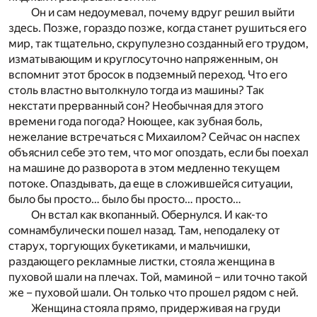
Он и сам недоумевал, почему вдруг решил выйти
здесь. Позже, гораздо позже, когда станет рушиться его
мир, так тщательно, скрупулезно созданный его трудом,
изматывающим и круглосуточно напряженным, он
вспомнит этот бросок в подземный переход. Что его
столь властно вытолкнуло тогда из машины? Так
некстати прерванный сон? Необычная для этого
времени года погода? Ноющее, как зубная боль,
нежелание встречаться с Михаилом? Сейчас он наспех
объяснил себе это тем, что мог опоздать, если бы поехал
на машине до разворота в этом медленно текущем
потоке. Опаздывать, да еще в сложившейся ситуации,
было бы просто… было бы просто… просто…
Он встал как вкопанный. Обернулся. И как-то
сомнамбулически пошел назад. Там, неподалеку от
старух, торгующих букетиками, и мальчишки,
раздающего рекламные листки, стояла женщина в
пуховой шали на плечах. Той, маминой – или точно такой
же – пуховой шали. Он только что прошел рядом с ней.
Женщина стояла прямо, придерживая на груди