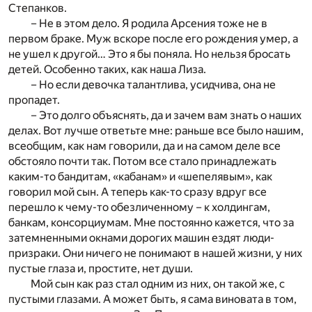
Степанков.
– Не в этом дело. Я родила Арсения тоже не в
первом браке. Муж вскоре после его рождения умер, а
не ушел к другой… Это я бы поняла. Но нельзя бросать
детей. Особенно таких, как наша Лиза.
– Но если девочка талантлива, усидчива, она не
пропадет.
– Это долго объяснять, да и зачем вам знать о наших
делах. Вот лучше ответьте мне: раньше все было нашим,
всеобщим, как нам говорили, да и на самом деле все
обстояло почти так. Потом все стало принадлежать
каким-то бандитам, «кабанам» и «шепелявым», как
говорил мой сын. А теперь как-то сразу вдруг все
перешло к чему-то обезличенному – к холдингам,
банкам, консорциумам. Мне постоянно кажется, что за
затемненными окнами дорогих машин ездят люди-
призраки. Они ничего не понимают в нашей жизни, у них
пустые глаза и, простите, нет души.
Мой сын как раз стал одним из них, он такой же, с
пустыми глазами. А может быть, я сама виновата в том,