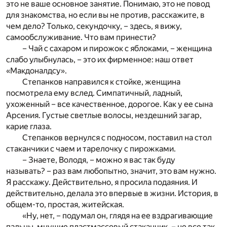
это не ваше основное занятие. Понимаю, это не повод
для знакомства, но если вы не против, расскажите, в
чем дело? Только, секундочку, – здесь, я вижу,
самообслуживание. Что вам принести?
– Чай с сахаром и пирожок с яблоками, – женщина
слабо улыбнулась, – это их фирменное: наш ответ
«Макдоналдсу».
Степанков направился к стойке, женщина
посмотрела ему вслед. Симпатичный, ладный,
ухоженный – все качественное, дорогое. Как у ее сына
Арсения. Густые светлые волосы, нездешний загар,
карие глаза.
Степанков вернулся с подносом, поставил на стол
стаканчики с чаем и тарелочку с пирожками.
– Знаете, Володя, – можно я вас так буду
называть? – раз вам любопытно, значит, это вам нужно.
Я расскажу. Действительно, я просила подаяния. И
действительно, делала это впервые в жизни. История, в
общем-то, простая, житейская.
«Ну, нет, – подумал он, глядя на ее вздрагивающие
пальцы, мнущие пластмассовый стаканчик, – не все так