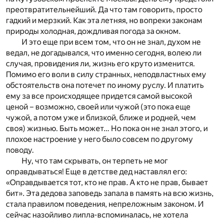
преотвратительнейший. Да что там говорить, просто
гадкий и мерзкий. Как эта летняя, но вопреки законам
природы холодная, дождливая погода за окном.
И это еще при всем том, что он не знал, духом не
ведал, не догадывался, что именно сегодня, волею ли
случая, провидения ли, жизнь его круто изменится.
Помимо его воли в силу странных, неподвластных ему
обстоятельств она потечет по иному руслу. И платить
ему за все происходящее придется самой высокой
ценой – возможно, своей или чужой (это пока еще
чужой, а потом уже и близкой, ближе и родней, чем
своя) жизнью. Быть может… Но пока он не знал этого, и
плохое настроение у него было совсем по другому
поводу.
Ну, что там скрывать, он терпеть не мог
оправдываться! Еще в детстве дед наставлял его:
«Оправдывается тот, кто не прав. А кто не прав, бывает
бит». Эта дедова заповедь запала в память на всю жизнь,
стала правилом поведения, непреложным законом. И
сейчас назойливо липла-вспоминалась, не хотела