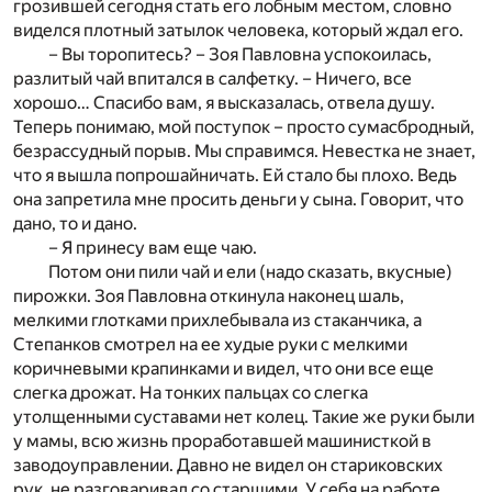
грозившей сегодня стать его лобным местом, словно
виделся плотный затылок человека, который ждал его.
– Вы торопитесь? – Зоя Павловна успокоилась,
разлитый чай впитался в салфетку. – Ничего, все
хорошо… Спасибо вам, я высказалась, отвела душу.
Теперь понимаю, мой поступок – просто сумасбродный,
безрассудный порыв. Мы справимся. Невестка не знает,
что я вышла попрошайничать. Ей стало бы плохо. Ведь
она запретила мне просить деньги у сына. Говорит, что
дано, то и дано.
– Я принесу вам еще чаю.
Потом они пили чай и ели (надо сказать, вкусные)
пирожки. Зоя Павловна откинула наконец шаль,
мелкими глотками прихлебывала из стаканчика, а
Степанков смотрел на ее худые руки с мелкими
коричневыми крапинками и видел, что они все еще
слегка дрожат. На тонких пальцах со слегка
утолщенными суставами нет колец. Такие же руки были
у мамы, всю жизнь проработавшей машинисткой в
заводоуправлении. Давно не видел он стариковских
рук, не разговаривал со старшими. У себя на работе