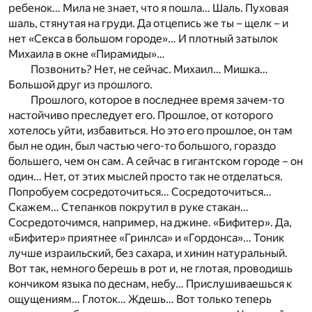
ребенок… Мила не знает, что я пошла… Шаль. Пуховая
шаль, стянутая на груди. Да отцепись же ты – щелк – и
нет «Секса в большом городе»… И плотный затылок
Михаила в окне «Пирамиды»…
Позвонить? Нет, не сейчас. Михаил… Мишка…
Большой друг из прошлого.
Прошлого, которое в последнее время зачем-то
настойчиво преследует его. Прошлое, от которого
хотелось уйти, избавиться. Но это его прошлое, он там
был не один, был частью чего-то большого, гораздо
большего, чем он сам. А сейчас в гигантском городе – он
один… Нет, от этих мыслей просто так не отделаться.
Попробуем сосредоточиться… Сосредоточиться…
Скажем… Степанков покрутил в руке стакан…
Сосредоточимся, например, на джине. «Бифитер». Да,
«Бифитер» приятнее «Гринлса» и «Гордонса»… Тоник
лучше израильский, без сахара, и хинин натуральный.
Вот так, немного берешь в рот и, не глотая, проводишь
кончиком языка по деснам, небу… Прислушиваешься к
ощущениям… Глоток… Ждешь… Вот только теперь