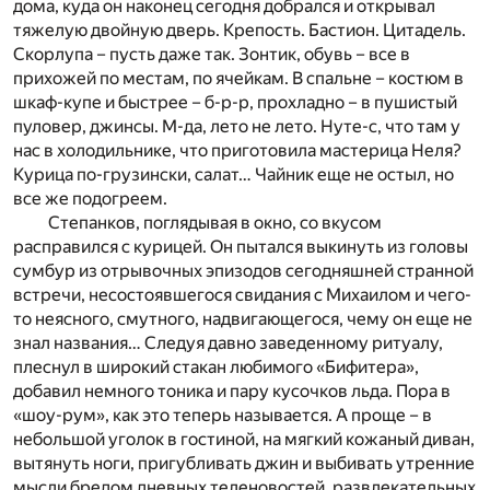
дома, куда он наконец сегодня добрался и открывал
тяжелую двойную дверь. Крепость. Бастион. Цитадель.
Скорлупа – пусть даже так. Зонтик, обувь – все в
прихожей по местам, по ячейкам. В спальне – костюм в
шкаф-купе и быстрее – б-р-р, прохладно – в пушистый
пуловер, джинсы. М-да, лето не лето. Нуте-с, что там у
нас в холодильнике, что приготовила мастерица Неля?
Курица по-грузински, салат… Чайник еще не остыл, но
все же подогреем.
Степанков, поглядывая в окно, со вкусом
расправился с курицей. Он пытался выкинуть из головы
сумбур из отрывочных эпизодов сегодняшней странной
встречи, несостоявшегося свидания с Михаилом и чего-
то неясного, смутного, надвигающегося, чему он еще не
знал названия… Следуя давно заведенному ритуалу,
плеснул в широкий стакан любимого «Бифитера»,
добавил немного тоника и пару кусочков льда. Пора в
«шоу-рум», как это теперь называется. А проще – в
небольшой уголок в гостиной, на мягкий кожаный диван,
вытянуть ноги, пригубливать джин и выбивать утренние
мысли бредом дневных теленовостей, развлекательных