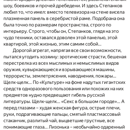
шоу, боевиков и прочей дребедени. И здесь Степанков
любил то, что имел: вместо телевизора на стене висела
плазменная панель в серебристой раме. Подобрана она
была точно по размерам пространства, строго по
интерьеру. Строго, чтобы он, Степанков, глядя на это
чудо техники, оставался доволен этой панелью, этой
квартирой, этой жизнью, этим самим собой…
Дорогой агрегат, напрягая все свои возможности,
пытался угодить хозяину: эротические страсти, бешеная
перестрелка из всех мыслимых и немыслимых видов
оружия, кувыркающиеся и взрывающиеся машины,
террористы, землетрясения, наводнения, пожары…
Щелк-щелк… По «Культуре» на фоне надутых гигантских
средств одноразового пользования или похожих на них
предметов нудно предвещают гибель русской
литературы. Щелк-щелк… «Секс в большом городе»… А
перед глазами – худая женская фигура, острые плечи,
руки, подрагивающие пальцы, смятый пластмассовый
стаканчик, разлитый чай, выцветшие грустные, все
понимающие глаза… Лизонька – необычайно одаренный