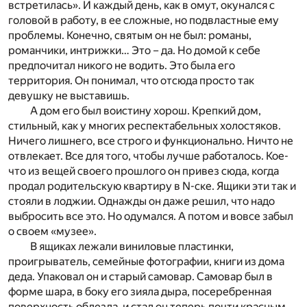
встретилась». И каждый день, как в омут, окунался с
головой в работу, в ее сложные, но подвластные ему
проблемы. Конечно, святым он не был: романы,
романчики, интрижки… Это – да. Но домой к себе
предпочитал никого не водить. Это была его
территория. Он понимал, что отсюда просто так
девушку не выставишь.
А дом его был воистину хорош. Крепкий дом,
стильный, как у многих респектабельных холостяков.
Ничего лишнего, все строго и функционально. Ничто не
отвлекает. Все для того, чтобы лучше работалось. Кое-
что из вещей своего прошлого он привез сюда, когда
продал родительскую квартиру в N-ске. Ящики эти так и
стояли в лоджии. Однажды он даже решил, что надо
выбросить все это. Но одумался. А потом и вовсе забыл
о своем «музее».
В ящиках лежали виниловые пластинки,
проигрыватель, семейные фотографии, книги из дома
деда. Упаковал он и старый самовар. Самовар был в
форме шара, в боку его зияла дыра, посеребренная
поверхность облезла, и стал он теперь почти красным.