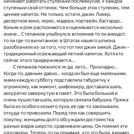
начинают работать ступеньки послевкусия. У каждой
ступеньки свой оттенок. Чем больше этих ступенек, тем
ценнее напиток. Не только, кстати, джин. Ликер,
десертное вино, херес, мадера, портвейн, бастардо…
Коньяк и ром распознаются и оцениваются несколько
иначе… Степанков улыбнулся, вспомнив то ли анекдот,
то ли где-то вычитанное: в Штатах нашего шпиона
разоблачили из-за того, что тот пил джин зимой. Джин –
традиционный освежающий летний напиток. Хотя кто
сейчас этого придерживается…
Степанков поежился: м-да, лето… Прохладно…
Когда-то, давным-давно… когда он был еще маленьким,
мама каждую субботу подставляла табуретку к
огромному, как мамонт, шифоньеру, доставала шаль,
аккуратно завернутую в пакет. Это была большая и
очень пушистая шаль, которую связала бабушка. Пряжа
была из особого козьего пуха, ее где-то заказывали,
откуда-то привозили. Перед тем как совершить
покупку, женщины долго обсуждали достоинства
разных видов шерсти, сравнивали цены. Он помнил эти
разговоры. Теперь-то он понимал, что это была, видимо,