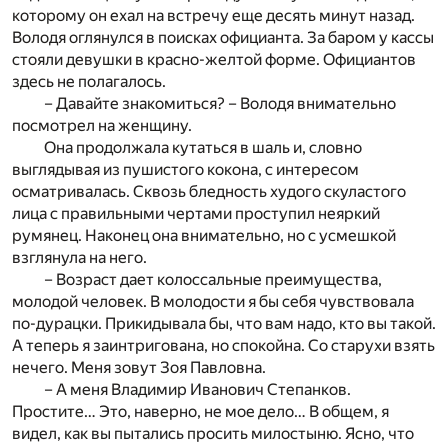
которому он ехал на встречу еще десять минут назад.
Володя оглянулся в поисках официанта. За баром у кассы
стояли девушки в красно-желтой форме. Официантов
здесь не полагалось.
– Давайте знакомиться? – Володя внимательно
посмотрел на женщину.
Она продолжала кутаться в шаль и, словно
выглядывая из пушистого кокона, с интересом
осматривалась. Сквозь бледность худого скуластого
лица с правильными чертами проступил неяркий
румянец. Наконец она внимательно, но с усмешкой
взглянула на него.
– Возраст дает колоссальные преимущества,
молодой человек. В молодости я бы себя чувствовала
по-дурацки. Прикидывала бы, что вам надо, кто вы такой.
А теперь я заинтригована, но спокойна. Со старухи взять
нечего. Меня зовут Зоя Павловна.
– А меня Владимир Иванович Степанков.
Простите… Это, наверно, не мое дело… В общем, я
видел, как вы пытались просить милостыню. Ясно, что