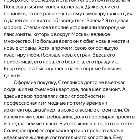
Пользоваться им, конечно, нельзя. Даже если его
починить, то все равно – к такому самовару нужна дача.
А дачей он решил не обзаводиться. Зачем? Это целая
морока. Степанкова вполне устраивали загородные
пансионаты, которых вокруг Москвы великое
множество. Но больше всего он любил новые места и
новые страны. Хотя, впрочем, свою холостяцкую
квартиру любил больше новых стран. Здесь его
прибежище, его нора, его берлога, его праздник.
Квартира эта была куплена на его первые большие
деньги.
Оформив покупку, Степанков долго не въезжал
сюда, жил на съемной квартире, пока шел ремонт. А
здесь вовсю проявляли свои способности и
профессионализм модные по тому времени
архитектор, дизайнер, высококлассные строители. Он
изложил им свои требования, долго перебирал проекты
и предлагаемые планы. В итоге явилось то, что он хотел.
Солидная профессорская квартира превратилась в
идеальное жилище состоятельного холостяка. Ему