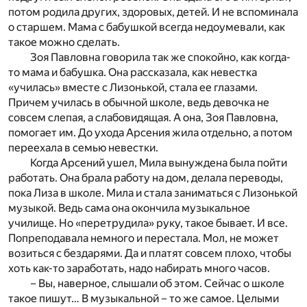
потом родила других, здоровых, детей. И не вспоминала
о старшем. Мама с бабушкой всегда недоумевали, как
такое можно сделать.
Зоя Павловна говорила так же спокойно, как когда-
то мама и бабушка. Она рассказала, как невестка
«училась» вместе с Лизонькой, стала ее глазами.
Причем училась в обычной школе, ведь девочка не
совсем слепая, а слабовидящая. А она, Зоя Павловна,
помогает им. До ухода Арсения жила отдельно, а потом
переехала в семью невестки.
Когда Арсений ушел, Мила вынуждена была пойти
работать. Она брала работу на дом, делала переводы,
пока Лиза в школе. Мила и стала заниматься с Лизонькой
музыкой. Ведь сама она окончила музыкальное
училище. Но «перетрудила» руку, такое бывает. И все.
Попреподавала немного и перестала. Мол, не может
возиться с бездарями. Да и платят совсем плохо, чтобы
хоть как-то заработать, надо набирать много часов.
– Вы, наверное, слышали об этом. Сейчас о школе
такое пишут… В музыкальной – то же самое. Целыми