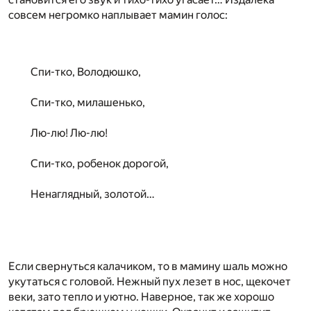
совсем негромко наплывает мамин голос:
Спи-тко, Володюшко,
Спи-тко, милашенько,
Лю-лю! Лю-лю!
Спи-тко, робенок дорогой,
Ненаглядный, золотой…
Если свернуться калачиком, то в мамину шаль можно
укутаться с головой. Нежный пух лезет в нос, щекочет
веки, зато тепло и уютно. Наверное, так же хорошо