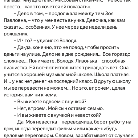
просто… как это хочется ей показать».
– Дело в том, – продолжала между тем Зоя
Павловна, – что у меня есть внучка. Девочка, как вам
сказать… особенная. У нее через две недели день
рождения.
– И что? – удивился Володя.
– Да-да, конечно, это не повод, чтобы просить
деньги на улице. Дело не в дне рождения… Все гораздо
сложнее… Понимаете, Володя, Лизонька – способная
пианистка. Ей вот-вот исполнится тринадцать лет. Она
учится в хорошей музыкальной школе. Школа платная.
И… у нас нет денег на последний класс. В другую школу
мы ее перевести не можем… Но это, впрочем, целая
история, вам ни к чему.
– Вы живете вдвоем с внучкой?
– Нет, втроем. Мой сын оставил семью.
– И вы живете с внучкой и невесткой?
– Да. Моя невестка – переводчица, берет работу на
дом, иногда переводит фильмы или какие-нибудь
деловые переговоры. Словом, зарабатывает от случая к