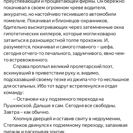
преуспевающей и процветающей фирмы. Он бережно
покачивал в своем огромном чреве водителя,
аккуратно, но настойчиво теснившего автомобили
помельче. Покачивал и близнецов-охранников,
бдительно высматривающих через затемненные окна
гипотетических киллеров, которые могли коварно
затаиться в разношерстной толпе прохожих. И,
разумеется, покачивал и самого главного – шефа,
сегодня отчего-то печального, задумчивого, явно чем-
то встревоженного.
Справа проплыл великий пролетарский поэт,
вскинувший в приветствии руку и, видимо,
подсказавший своему тезке из джипа что-то неслышное
для остальных. Ибо тот вдруг встрепенулся и отдал
команду:
– Останови-ка у подземного перехода на
Пушкинской. Дальше я сам. Сегодня все свободны.
Завтра – как обычно.
Хлопнув дверцей и оставив свиту в недоумении,
Степанков двинулся к подземному переходу, запахивая
пиджак и раскрывая зонтик.