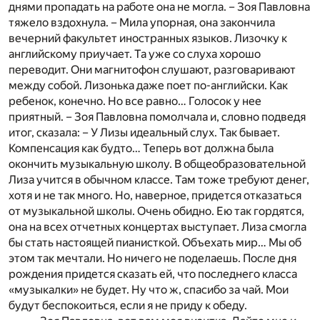
днями пропадать на работе она не могла. – Зоя Павловна
тяжело вздохнула. – Мила упорная, она закончила
вечерний факультет иностранных языков. Лизочку к
английскому приучает. Та уже со слуха хорошо
переводит. Они магнитофон слушают, разговаривают
между собой. Лизонька даже поет по-английски. Как
ребенок, конечно. Но все равно… Голосок у нее
приятный. – Зоя Павловна помолчала и, словно подведя
итог, сказала: – У Лизы идеальный слух. Так бывает.
Компенсация как будто… Теперь вот должна была
окончить музыкальную школу. В общеобразовательной
Лиза учится в обычном классе. Там тоже требуют денег,
хотя и не так много. Но, наверное, придется отказаться
от музыкальной школы. Очень обидно. Ею так гордятся,
она на всех отчетных концертах выступает. Лиза смогла
бы стать настоящей пианисткой. Объехать мир… Мы об
этом так мечтали. Но ничего не поделаешь. После дня
рождения придется сказать ей, что последнего класса
«музыкалки» не будет. Ну что ж, спасибо за чай. Мои
будут беспокоиться, если я не приду к обеду.