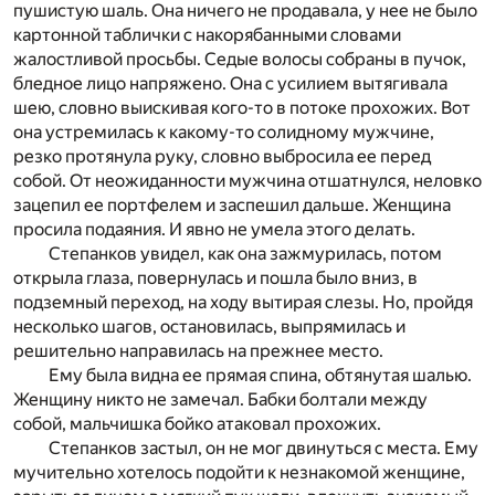
пушистую шаль. Она ничего не продавала, у нее не было
картонной таблички с накорябанными словами
жалостливой просьбы. Седые волосы собраны в пучок,
бледное лицо напряжено. Она с усилием вытягивала
шею, словно выискивая кого-то в потоке прохожих. Вот
она устремилась к какому-то солидному мужчине,
резко протянула руку, словно выбросила ее перед
собой. От неожиданности мужчина отшатнулся, неловко
зацепил ее портфелем и заспешил дальше. Женщина
просила подаяния. И явно не умела этого делать.
Степанков увидел, как она зажмурилась, потом
открыла глаза, повернулась и пошла было вниз, в
подземный переход, на ходу вытирая слезы. Но, пройдя
несколько шагов, остановилась, выпрямилась и
решительно направилась на прежнее место.
Ему была видна ее прямая спина, обтянутая шалью.
Женщину никто не замечал. Бабки болтали между
собой, мальчишка бойко атаковал прохожих.
Степанков застыл, он не мог двинуться с места. Ему
мучительно хотелось подойти к незнакомой женщине,