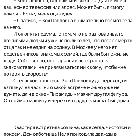
– Зоя Павловна, вот вам моя визитка. Дайте мне и
ваш номер телефона или адрес. Может быть, я смогу
помочь. Есть у меня одна идея.
– Спасибо, – Зоя Павловна внимательно посмотрела
на него.
И он опять подумал о том, что не разговаривал с
пожилыми людьми уже несколько лет, что после смерти
отца так и не ездил на родину. В Москве у него нет
родственников, знакомых семей, где были бы пожилые
люди. Собственно, он старался и не обрастать
знакомствами, не привязываться ни к кому, чтобы «не
потерять скорость».
Степанков проводил Зою Павловну до перехода и
взглянул на часы: ни о какой встрече можно уже не
думать, да и в окне «Пирамиды» маячит другая фигура.
Он поймал машину и через пятнадцать минут был дома.
Квартира встретила хозяина, как всегда, чистотой и
покоем. Домработница Неля приходила дважды в