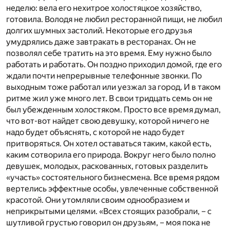
неделю: вела его нехитрое холостяцкое хозяйство,
готовила. Володя не любил ресторанной пищи, не любил
долгих шумных застолий. Некоторые его друзья
умудрялись даже завтракать в ресторанах. Он не
позволял себе тратить на это время. Ему нужно было
работать и работать. Он поздно приходил домой, где его
ждали почти непрерывные телефонные звонки. По
выходным тоже работал или уезжал за город. И в таком
ритме жил уже много лет. В свои тридцать семь он не
был убежденным холостяком. Просто все время думал,
что вот-вот найдет свою девушку, которой ничего не
надо будет объяснять, с которой не надо будет
притворяться. Он хотел оставаться таким, какой есть,
каким сотворила его природа. Вокруг него было полно
девушек, молодых, раскованных, готовых разделить
«участь» состоятельного бизнесмена. Все время рядом
вертелись эффектные особы, увлеченные собственной
красотой. Они утомляли своим однообразием и
неприкрытыми целями. «Всех стоящих разобрали, – с
шутливой грустью говорил он друзьям, – моя пока не