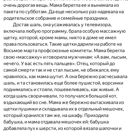
очень дорогая вещь. Мама берегла ее и вынимала из
пакета по субботам. Да еще несколько раз надевала на
родительское собрание и семейные праздники.
Достав шаль, она усаживалась у телевизора,
включала любую программу, брала особую массажную
щетку, которой, кроме мамы, никто в доме не имел
права пользоваться. Такие щетки дарили на работе на
Восьмое марта профсоюзные комитеты. Мама берегла
свою «массажку» и говорила мужчинам: «А вам, лысым,
нечего. У вас есть пять пальцев». Отец, который до
самой смерти так и не стал лысым, не обижался, ему
нравилось, как мама шутит. А она бережно расчесывала
шаль, и та становилась еще более пушистой, ворсинки
поднимались и стояли, пошевеливаясь, как живые. А
когда шаль сворачивали, то получался большой кот,
вздыхающий во сне. Мама же бережно вытаскивала из
щетки пушинки и складывала их в отдельный мешочек,
который хранился там же, на шкафу. Приходила
бабушка, и мама отдавала мешочек ей: бабушка
добавляла пух к шерсти, из которой вязала шапочки и