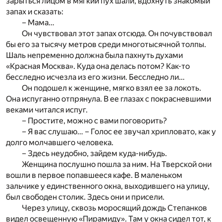
зарыться лицом в мягкий пух шали, вдохнуть знакомый
запах и сказать:
– Мама…
Он чувствовал этот запах отсюда. Он почувствовал
бы его за тысячу метров среди многотысячной толпы.
Шаль непременно должна была пахнуть духами
«Красная Москва». Куда она делась потом? Как-то
бесследно исчезла из его жизни. Бесследно ли…
Он подошел к женщине, мягко взял ее за локоть.
Она испуганно отпрянула. В ее глазах с покрасневшими
веками читался испуг.
– Простите, можно с вами поговорить?
– Я вас слушаю… – Голос ее звучал хрипловато, как у
долго молчавшего человека.
– Здесь неудобно, зайдем куда-нибудь.
Женщина послушно пошла за ним. На Тверской они
вошли в первое попавшееся кафе. В маленьком
зальчике у единственного окна, выходившего на улицу,
был свободен столик. Здесь они и присели.
Через улицу, сквозь моросящий дождь Степанков
видел освещенную «Пирамиду». Там у окна сидел тот, к