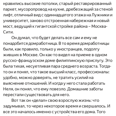
нравились высокие потолки, старый реставрированный
паркет, мусоропровод на кухне, дребезжащий за стеной
лифт, отличный вид с одиннадцатого этажа на Лужники и
университет, заново отстроенная набережная и новый
мост, ведущий к гигантской стройке района – Москва-
Сити.
Он думал, что будет делать все сам и ему не
понадобится домработница. В то время домработницы
были, как правило, только у иностранцев, подолгу
живших в Москве. Он как-то видел на приеме в одном
русско-французском доме филиппинскую прислугу. Это
была тихая, несуетливая пара среднего возраста. Тогда-
то он и понял, что такое высший класс, профессионалы:
удобно, можно доверять, не тратить усилий на
выяснение отношений. И когда у него стала работать
Неля, он понял, что ему повезло. Домашние заботы
перестали существовать для него.
Вот так он «делал» свою взрослую жизнь: что
задумывал, то через некоторое время и свершалось. И
все это началось именно с устройства его дома. Того