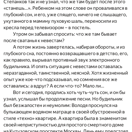
Степанков так и не узнал, что же там будет после этого
«станешь…». Ребенком на этом слове он проваливался в
глубокий сон, и его, уже спящего, ничего не слышащего,
укутанного в мамину пуховую шаль, переносили из
кресла перед телевизором – в постель.
Утром он забывал спросить: что же там бывает
после сватанья к невестам?
А потом жизнь завертелась, набирая обороты, и из
глубокого сна, постоянно возвращавшего в детство, его,
как правило, вырывал противный звук электронного
будильника. И опять ситуация с невестами оставалась
неразгаданной, таинственной, неясной. Хотя жизненный
опыт уже кое-что подсказывал, но сомнения все же
оставались: а вдруг? А если что-то? Мало ли…
Вот и сегодня, продлись хоть чуть-чуть сон, и он бы
узнал, услышал бы продолжение песни. Но будильник
был безжалостен и неумолим: Володя проснулся на
булькающем водяном матраце в своей обустроенной в
стиле «техно» квартире. А квартира была в знаменитом
своей неприступностью для простого смертного доме
на Кутузовском проспекте Москвы. День ему предстоял