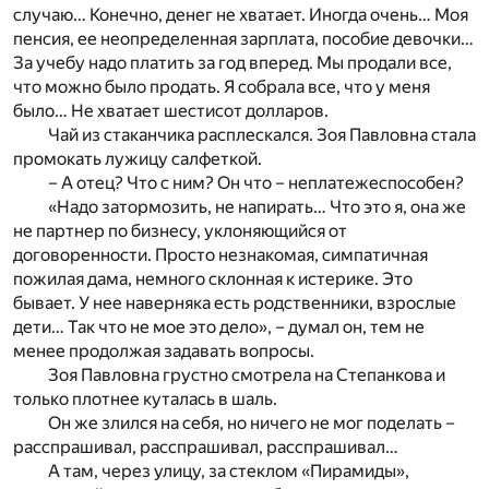
случаю… Конечно, денег не хватает. Иногда очень… Моя
пенсия, ее неопределенная зарплата, пособие девочки…
За учебу надо платить за год вперед. Мы продали все,
что можно было продать. Я собрала все, что у меня
было… Не хватает шестисот долларов.
Чай из стаканчика расплескался. Зоя Павловна стала
промокать лужицу салфеткой.
– А отец? Что с ним? Он что – неплатежеспособен?
«Надо затормозить, не напирать… Что это я, она же
не партнер по бизнесу, уклоняющийся от
договоренности. Просто незнакомая, симпатичная
пожилая дама, немного склонная к истерике. Это
бывает. У нее наверняка есть родственники, взрослые
дети… Так что не мое это дело», – думал он, тем не
менее продолжая задавать вопросы.
Зоя Павловна грустно смотрела на Степанкова и
только плотнее куталась в шаль.
Он же злился на себя, но ничего не мог поделать –
расспрашивал, расспрашивал, расспрашивал…
А там, через улицу, за стеклом «Пирамиды»,