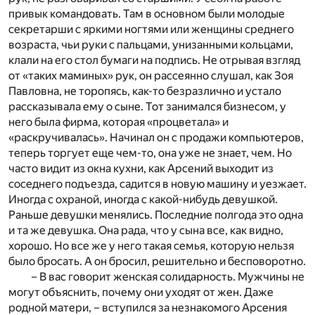
привык командовать. Там в основном были молодые
секретарши с яркими ногтями или женщины среднего
возраста, чьи руки с пальцами, унизанными кольцами,
клали на его стол бумаги на подпись. Не отрывая взгляд
от «таких маминых» рук, он рассеянно слушал, как Зоя
Павловна, не торопясь, как-то безразлично и устало
рассказывала ему о сыне. Тот занимался бизнесом, у
него была фирма, которая «процветала» и
«раскручивалась». Начинал он с продажи компьютеров,
теперь торгует еще чем-то, она уже не знает, чем. Но
часто видит из окна кухни, как Арсений выходит из
соседнего подъезда, садится в новую машину и уезжает.
Иногда с охраной, иногда с какой-нибудь девушкой.
Раньше девушки менялись. Последние полгода это одна
и та же девушка. Она рада, что у сына все, как видно,
хорошо. Но все же у него такая семья, которую нельзя
было бросать. А он бросил, решительно и бесповоротно.
– В вас говорит женская солидарность. Мужчины не
могут объяснить, почему они уходят от жен. Даже
родной матери, – вступился за незнакомого Арсения