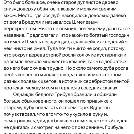
Это было большое, очень старое дуплистое дерево,
снизу доверху обвитое плющом и мелким свежим
мхом. Место, где рос дуб, находилось довольно далеко
от дома Бредуля и называлось Шмелевым
перекрестком. Никто не помнил, почему ему дано такое
название. Предполагали, что какой-то богатый господин
по имени Шмель посадил дуб, а дальнейших сведений о
нем никто не имел. Туда почти никто не ходил, потому
что вокруг дерева стеной росли колючие кустарники и
на земле лежало множество камней, так что добраться
до него было очень трудно. Но около самого дуба росла
необыкновенно мягкая трава, усеянная множеством
разных полевых цветов, а источник серебристой лентой
протекал между мхом и терялся в соседних скалах.
Однажды бедного Грибуля бранили и обижали
больше обыкновенного, он пошел по привычке к
старому дубу поплакать о своем горе. Вдруг он
почувствовал, что его что-то укусило в руку и,
осматриваясь, увидел большого шмеля, который сидел
не двигаясь и смотрел на него с презрением. Грибуль
взял его за крылья, посадил на ладонь и сказал: