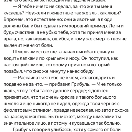
— Я тебе ничего не сделал, за что же ты меня
кусаешь? Неужели и животные так же злы, как люди?
Впрочем, это естественно: они животные, а люди
должны были бы подавать им хороший пример. Лети и
будь счастлив, я не убью тебя, хотя ты принял меня за
врага, но, как видишь, ошибся, к тому же смерть твоя не
вылечит меня от боли.
Шмель вместо ответа начал выгибать спину и
водить лапками по крыльям и носу. Он поступил, как
настоящий шмель, которому приятно и который
позабыл, что сию же минуту нанес обиду.
— Раскаиваться тебе не в чем, а благодарить и
подавно не за что, — прибавил Грибуль. — Мне только
жаль, что у тебя такое дурное сердце; я должен
признаться, что ты очень красив и такого большого
шмеля я еще никогда не видел, одежда твоя черная с
фиолетовым отливом, правда невеселая, но зато похожа
на царскую мантию. Быть может, между шмелями ты
значительное лицо, а потому и кусаешься так больно.
Грибуль говорил улыбаясь, хотя у самого от боли