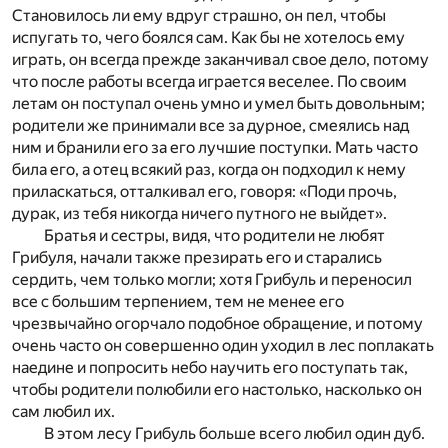
Становилось ли ему вдруг страшно, он пел, чтобы
испугать то, чего боялся сам. Как бы не хотелось ему
играть, он всегда прежде заканчивал свое дело, потому
что после работы всегда играется веселее. По своим
летам он поступал очень умно и умел быть довольным;
родители же принимали все за дурное, смеялись над
ним и бранили его за его лучшие поступки. Мать часто
била его, а отец всякий раз, когда он подходил к нему
приласкаться, отталкивал его, говоря: «Поди прочь,
дурак, из тебя никогда ничего путного не выйдет».
Братья и сестры, видя, что родители не любят
Грибуля, начали также презирать его и старались
сердить, чем только могли; хотя Грибуль и переносил
все с большим терпением, тем не менее его
чрезвычайно огорчало подобное обращение, и потому
очень часто он совершенно один уходил в лес поплакать
наедине и попросить небо научить его поступать так,
чтобы родители полюбили его настолько, насколько он
сам любил их.
В этом лесу Грибуль больше всего любил один дуб.