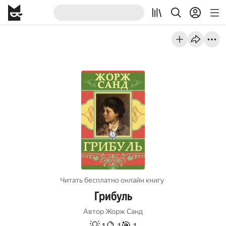
Читать бесплатно онлайн книгу
Грибуль
Автор
Жорж Санд
💡
🔮
🎯
1
1
1