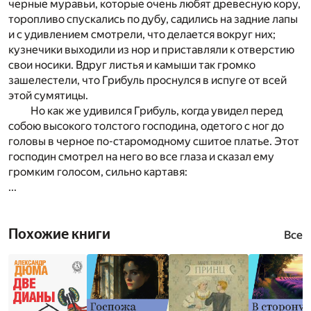
черные муравьи, которые очень любят древесную кору,
торопливо спускались по дубу, садились на задние лапы
и с удивлением смотрели, что делается вокруг них;
кузнечики выходили из нор и приставляли к отверстию
свои носики. Вдруг листья и камыши так громко
зашелестели, что Грибуль проснулся в испуге от всей
этой сумятицы.
Но как же удивился Грибуль, когда увидел перед
собою высокого толстого господина, одетого с ног до
головы в черное по-старомодному сшитое платье. Этот
господин смотрел на него во все глаза и сказал ему
громким голосом, сильно картавя:
...
Похожие книги
Все