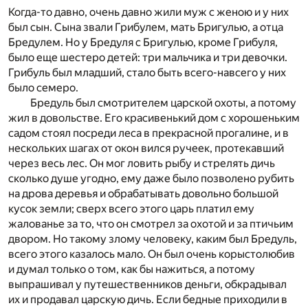
К
огда-то давно, очень давно жили муж с женою и у них
был сын. Сына звали Грибулем, мать Бригулью, а отца
Бредулем. Но у Бредуля с Бригулью, кроме Грибуля,
было еще шестеро детей: три мальчика и три девочки.
Грибуль был младший, стало быть всего-навсего у них
было семеро.
Бредуль был смотрителем царской охоты, а потому
жил в довольстве. Его красивенький дом с хорошеньким
садом стоял посреди леса в прекрасной прогалине, и в
нескольких шагах от окон вился ручеек, протекавший
через весь лес. Он мог ловить рыбу и стрелять дичь
сколько душе угодно, ему даже было позволено рубить
на дрова деревья и обрабатывать довольно большой
кусок земли; сверх всего этого царь платил ему
жалованье за то, что он смотрел за охотой и за птичьим
двором. Но такому злому человеку, каким был Бредуль,
всего этого казалось мало. Он был очень корыстолюбив
и думал только о том, как бы нажиться, а потому
выпрашивал у путешественников деньги, обкрадывал
их и продавал царскую дичь. Если бедные приходили в