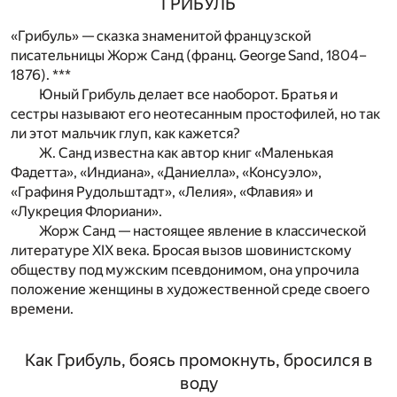
ГРИБУЛЬ
«Грибуль» — сказка знаменитой французской
писательницы Жорж Санд (франц. George Sand, 1804–
1876). ***
Юный Грибуль делает все наоборот. Братья и
сестры называют его неотесанным простофилей, но так
ли этот мальчик глуп, как кажется?
Ж. Санд известна как автор книг «Маленькая
Фадетта», «Индиана», «Даниелла», «Консуэло»,
«Графиня Рудольштадт», «Лелия», «Флавия» и
«Лукреция Флориани».
Жорж Санд — настоящее явление в классической
литературе XIX века. Бросая вызов шовинистскому
обществу под мужским псевдонимом, она упрочила
положение женщины в художественной среде своего
времени.
Как Грибуль, боясь промокнуть, бросился в
воду