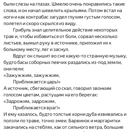
были слезы на глазах. Шмелю очень понравились такие
слова, и он начал шевелить крыльями. Потом встал на
ноги и как контрабас загудел глухим густым голосом,
полетел и скоро скрылся из виду.
Грибуль знал целительное действие некоторых
трав и, чтобы избавиться от боли, сорвал несколько
листьев, вымыл руку в источнике, приложил их к
больному месту, лег и заснул.
Вдруг он слышит во сне какую-то странную музыку,
будто басы соборных певчих раздались из-под земли,
они пели:
«Зажужжим, зажужжим,
Приближается царь!»
А источник, сбегающий со скал, говорил звонким
голосом цветам, растущим на его берегах:
«Задрожим, задрожим,
Приближается враг!»
И ему казалось, будто толстые корни дуба извивались и
ползли по траве, точно змеи. Барвинок и маргаритки
закачались на стеблях, как от сильного ветра, большие