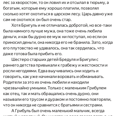
лес за хворостом, то он ловил их и отсылал в тюрьму, а
богатым, которые ему хорошо платили, позволял
сколько хотят охотиться в царском лесу. Царь давно уже
сам не охотился: он был очень стар.
Хотя Бригуль и не отличалась добротой, но все-таки
была намного лучше мужа, она тоже очень любила
деньги, и как бы дурно ее муж ни поступал, но если он
приносил деньги, она никогда его не бранила. Зато, когда
его плутовство не удавалось, она так сердилась, что
даже готова была прибить его.
Шестеро старших детей Бредуля и Бригули с
раннего детства привыкали к грабежу и жестокости и
росли негодяями. Едва выучивались они ходить и
говорить, как уже начинали воровать и обманывать.
Родители за это их очень любили и находили
чрезвычайно умными. Только с маленьким Грибулем
как отец, так и мать обращались очень дурно, они
называли его трусом и дураком и постоянно повторяли,
что он никогда не сравнится с братьями и сестрами.
А Грибуль был очень маленький мальчик, всегда