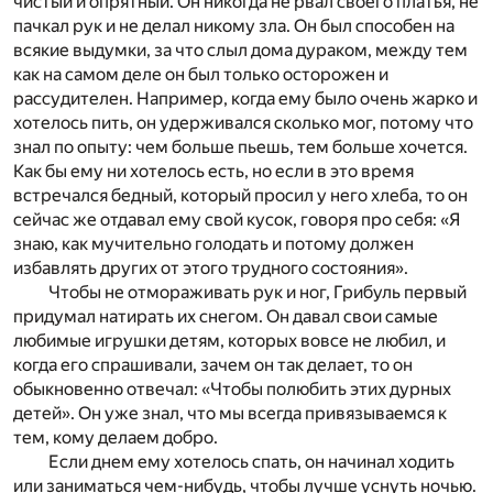
чистый и опрятный. Он никогда не рвал своего платья, не
пачкал рук и не делал никому зла. Он был способен на
всякие выдумки, за что слыл дома дураком, между тем
как на самом деле он был только осторожен и
рассудителен. Например, когда ему было очень жарко и
хотелось пить, он удерживался сколько мог, потому что
знал по опыту: чем больше пьешь, тем больше хочется.
Как бы ему ни хотелось есть, но если в это время
встречался бедный, который просил у него хлеба, то он
сейчас же отдавал ему свой кусок, говоря про себя: «Я
знаю, как мучительно голодать и потому должен
избавлять других от этого трудного состояния».
Чтобы не отмораживать рук и ног, Грибуль первый
придумал натирать их снегом. Он давал свои самые
любимые игрушки детям, которых вовсе не любил, и
когда его спрашивали, зачем он так делает, то он
обыкновенно отвечал: «Чтобы полюбить этих дурных
детей». Он уже знал, что мы всегда привязываемся к
тем, кому делаем добро.
Если днем ему хотелось спать, он начинал ходить
или заниматься чем-нибудь, чтобы лучше уснуть ночью.