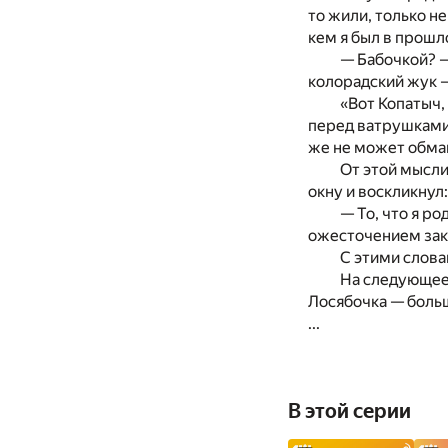
то жили, только не
кем я был в прошл
— Бабочкой? —
колорадский жук —
«Вот Копатыч,
перед ватрушками,
же не может обман
От этой мысли
окну и воскликнул:
— То, что я ро
ожесточением заки
С этими слова
На следующее 
Лосябочка — больш
...
В этой серии