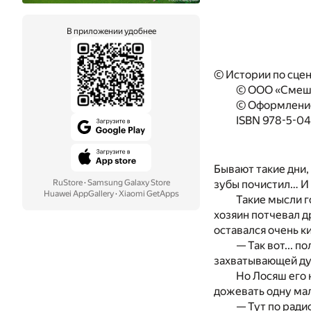
В приложении удобнее
© Истории по сце
© ООО «Смеш
© Оформление
ISBN 978-5-04
Бывают такие дни, 
зубы почистил… И н
RuStore
·
Samsung Galaxy Store
Huawei AppGallery
·
Xiaomi GetApps
Такие мысли г
хозяин потчевал д
оставался очень к
— Так вот... п
захватывающей дух
Но Лосяш его 
дожевать одну ма
— Тут по ради