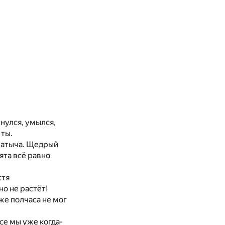
снулся, умылся,
 ты.
опатыча. Щедрый
ята всё равно
стя
о не растёт!
уже полчаса не мог
все мы уже когда-