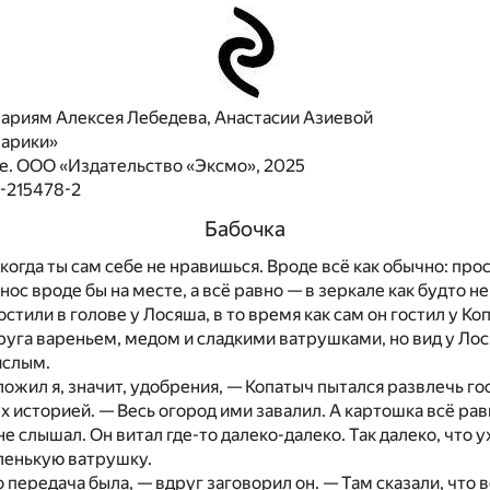
нариям Алексея Лебедева, Анастасии Азиевой
арики»
. ООО «Издательство «Эксмо», 2025
-215478-2
Бабочка
когда ты сам себе не нравишься. Вроде всё как обычно: про
ос вроде бы на месте, а всё равно — в зеркале как будто не
остили в голове у Лосяша, в то время как сам он гостил у К
руга вареньем, медом и сладкими ватрушками, но вид у Лос
ислым.
оложил я, значит, удобрения, — Копатыч пытался развлечь го
 историей. — Весь огород ими завалил. А картошка всё равн
не слышал. Он витал где-то далеко-далеко. Так далеко, что 
ленькую ватрушку.
о передача была, — вдруг заговорил он. — Там сказали, что 