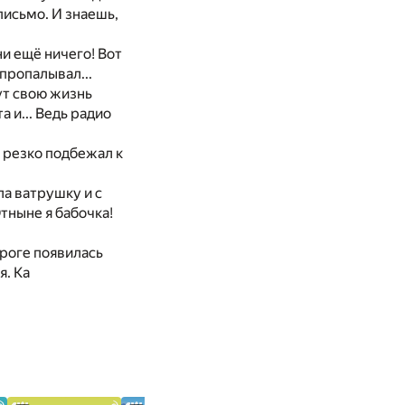
письмо. И знаешь,
и ещё ничего! Вот
 пропалывал...
ут свою жизнь
 и... Ведь радио
м резко подбежал к
ла ватрушку и с
тныне я бабочка!
роге появилась
я. Ка