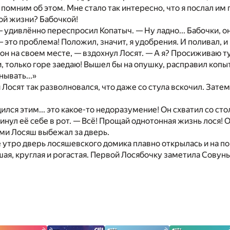
 помним об этом. Мне стало так интересно, что я послал им 
ой жизни? Бабочкой!
 удивлённо переспросил Копатыч. — Ну ладно... Бабочки, он
 это проблема! Положил, значит, я удобрения. И поливал, и
 он на своем месте, — вздохнул Лосят. — А я? Просиживаю т
 только горе заедаю! Вышел бы на опушку, расправил копыта
ывать...»
 Лосят так разволновался, что даже со стула вскочил. Зате
дился этим... это какое-то недоразумение! Он схватил со сто
нул её себе в рот. — Всё! Прощай однотонная жизнь лося! О
ми Лосяш выбежал за дверь.
утро дверь лосяшевского домика плавно открылась и на по
ая, круглая и рогастая. Первой Лосябочку заметила Совунь