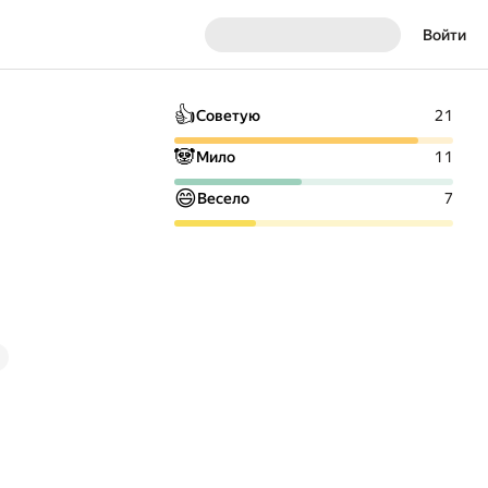
Войти
👍
Советую
21
🐼
Мило
11
😄
Весело
7