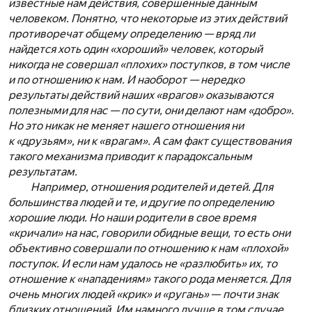
известные нам действия, совершенные данным
человеком. Понятно, что некоторые из этих действий
противоречат общему определению — вряд ли
найдется хоть один «хороший» человек, который
никогда не совершал «плохих» поступков, в том числе
и по отношению к нам. И наоборот — нередко
результаты действий наших «врагов» оказываются
полезными для нас — по сути, они делают нам «добро».
Но это никак не меняет нашего отношения ни
к «друзьям», ни к «врагам». А сам факт существования
такого механизма приводит к парадоксальным
результатам.
Например, отношения родителей и детей. Для
большинства людей и те, и другие по определению
хорошие люди. Но наши родители в свое время
«кричали» на нас, говорили обидные вещи, то есть они
объективно совершали по отношению к нам «плохой»
поступок. И если нам удалось не «разлюбить» их, то
отношение к «нападениям» такого рода меняется. Для
очень многих людей «крик» и «ругань»
—
почти знак
близких отношений. Им намного лучше в том случае,