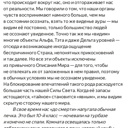
что происходит вокруг нас, оно и отгораживает нас
от реальности. Мы говорили о том, что наши органы
чувств воспринимают намного больше, чем мы
в состоянии осознать, взять то же виденье ауры — мы
видим её постоянно, только большинство людей
не осознают увиденное. Точно так же мы «видим»
многие объекты Альфа, Тэта и даже Дельта уровней —
отсюда и возникающее иногда ощущение
беспричинного Страха, непонятных прикосновений
и так далее. Но все эти объекты исключены
из привычного Описания Мира — для того, чтобы
не отвлекать их от заложенных в нем правил, поэтому
в обычных условиях мы не осознаем увиденное.
На блокирование впечатлений такого рода расходуется
большая часть нашей Силы Света. Когда её запасы
истощаются, «тайное» становится «явным», и мы видим
скрытую сторону нашего мира.
В свое время нас «до смерти» напугала обычная
печка. Это был 10-й класс — ночевали на турбазе
и конечно не спали. Комната освещалась только