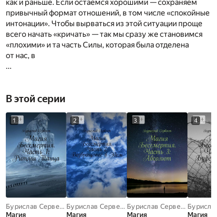
как и раньше. Если остаемся хорошими — сохраняем
привычный формат отношений, в том числе «спокойные
интонации». Чтобы вырваться из этой ситуации проще
всего начать «кричать» — так мы сразу же становимся
«плохими» и та часть Силы, которая была отделена
от нас, в
...
В этой серии
1
2
3
4
Бурислав Сервест
Бурислав Сервест
Бурислав Сервест
Магия
Магия
Магия
Магия