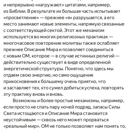
и непрерывно «нагружают» цитатами, например,
из Библии. В результате их большая часть испытывает
«просветление» — прежнее «я» разрушается, а его
место занимают новые элементы, напрямую связанные
с соответствующей сектой. Этот же механизм
используется во многих религиозных практиках —
многочасовое повторение молитвы также ослабляет
прежнее Описание Мира и позволяет соединиться
с новым ОМ, которое — в случае истинных религий —
действительно существует в виде определенной
энергетической структуры. Понятно, что здесь мы
отдаем свою энергию, но само ощущение
прикосновения к большему очень приятно, что
и заставляет тех, кто сумел добиться успеха, повторять
эту практику вновь и вновь.
Возможны и более простые механизмы, например,
если просто не спать пару ночей подряд, запасы Силы
Света истощаются и Описание Мира становится
неустойчивым — сквозь него может прорваться
«реальный мир». ОМ не только позволяет нам понять то,