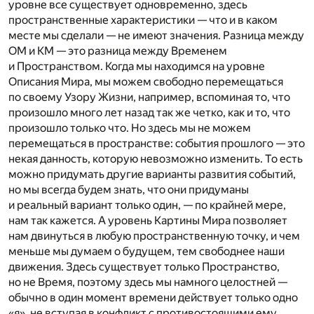
уровне все существует одновременно, здесь
пространственные характеристики — что и в каком
месте мы сделали — не имеют значения. Разница между
ОМ и КМ — это разница между Временем
и Пространством. Когда мы находимся на уровне
Описания Мира, мы можем свободно перемещаться
по своему Узору Жизни, например, вспоминая то, что
произошло много лет назад так же четко, как и то, что
произошло только что. Но здесь мы не можем
перемещаться в пространстве: события прошлого — это
некая данность, которую невозможно изменить. То есть
можно придумать другие варианты развития событий,
но мы всегда будем знать, что они придуманы
и реальный вариант только один, — по крайней мере,
нам так кажется. А уровень Картины Мира позволяет
нам двинуться в любую пространственную точку, и чем
меньше мы думаем о будущем, тем свободнее наши
движения. Здесь существует только Пространство,
но не Время, поэтому здесь мы намного целостней —
обычно в один момент времени действует только одно
«я», не вступая в конфликт с противостоящими ему