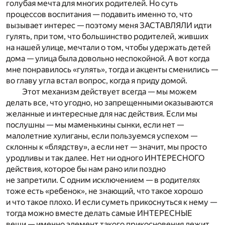
голубая мечта для многих родителей. Но суть
процессов воспитания — подавить именно то, что
вызывает интерес — поэтому меня ЗАСТАВЛЯЛИ идти
гулять, при том, что большинство родителей, живших
на нашей улице, мечтали о том, чтобы удержать детей
дома — улица была довольно неспокойной. А вот когда
мне понравилось «гулять», тогда и акценты сменились —
во главу угла встал вопрос, когда я приду домой.
Этот механизм действует всегда — мы можем
делать все, что угодно, но запрещенными оказываются
желанные и интересные для нас действия. Если мы
послушны — мы маменькины сынки, если нет —
малолетние хулиганы, если пользуемся успехом —
склонны к «блядству», а если нет — значит, мы просто
уродливы и так далее. Нет ни одного ИНТЕРЕСНОГО
действия, которое бы нам рано или поздно
не запретили. С одним исключением — в родителях
тоже есть «ребенок», не знающий, что такое хорошо
и что такое плохо. И если суметь прикоснуться к нему —
тогда можно вместе делать самые ИНТЕРЕСНЫЕ
вещи — именно элемент такого прикосновения лежит