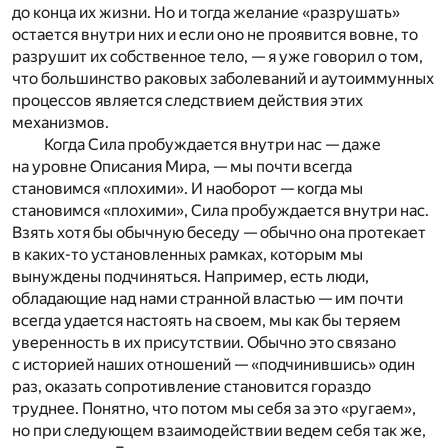
до конца их жизни. Но и тогда желание «разрушать»
остается внутри них и если оно не проявится вовне, то
разрушит их собственное тело, — я уже говорил о том,
что большинство раковых заболеваний и аутоиммунных
процессов является следствием действия этих
механизмов.
Когда Сила пробуждается внутри нас — даже
на уровне Описания Мира, — мы почти всегда
становимся «плохими». И наоборот — когда мы
становимся «плохими», Сила пробуждается внутри нас.
Взять хотя бы обычную беседу — обычно она протекает
в каких-то установленных рамках, которым мы
вынуждены подчиняться. Например, есть люди,
обладающие над нами странной властью — им почти
всегда удается настоять на своем, мы как бы теряем
уверенность в их присутствии. Обычно это связано
с историей наших отношений — «подчинившись» один
раз, оказать сопротивление становится гораздо
труднее. Понятно, что потом мы себя за это «ругаем»,
но при следующем взаимодействии ведем себя так же,