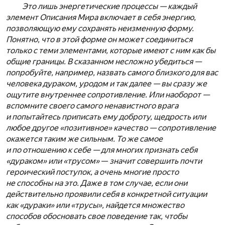
Это лишь энергетические процессы — каждый
элемент Описания Мира включает в себя энергию,
позволяющую ему сохранять неизменную форму.
Понятно, что в этой форме он может соединиться
только с теми элементами, которые имеют с ним как бы
общие границы. В сказанном несложно убедиться —
попробуйте, например, назвать самого близкого для вас
человека дураком, уродом и так далее — вы сразу же
ощутите внутреннее сопротивление. Или наоборот —
вспомните своего самого ненавистного врага
и попытайтесь приписать ему доброту, щедрость или
любое другое «позитивное» качество — сопротивление
окажется таким же сильным. То же самое
и по отношению к себе — для многих признать себя
«дураком» или «трусом»
—
значит совершить почти
героический поступок, а очень многие просто
не способны на это. Даже в том случае, если они
действительно проявили себя в конкретной ситуации
как «дураки» или «трусы», найдется множество
способов обосновать свое поведение так, чтобы