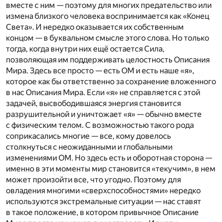
вместе с ним — поэтому для многих предательство или
измена близкого человека воспринимается как «Конец
Света». И нередко оказывается их собственным
концом — в буквальном смысле этого слова. Но только
тогда, когда внутри них ещё остается Сила,
позволяющая им поддерживать целостность Описания
Мира. Здесь все просто — есть ОМ и есть наше «я»,
которое как бы ответственно за сохранение вложенного
в нас Описания Мира. Если «я» не справляется с этой
задачей, высвободившаяся энергия становится
разрушительной и уничтожает «я» — обычно вместе
с физическим телом. С возможностью такого рода
соприкасались многие — все, кому довелось
столкнуться с неожиданными и глобальными
изменениями ОМ. Но здесь есть и оборотная сторона —
именно в эти моменты мир становится «текучим», в нем
может произойти все, что угодно. Поэтому для
овладения многими «сверхспособностями» нередко
используются экстремальные ситуации — нас ставят
в такое положение, в котором привычное Описание