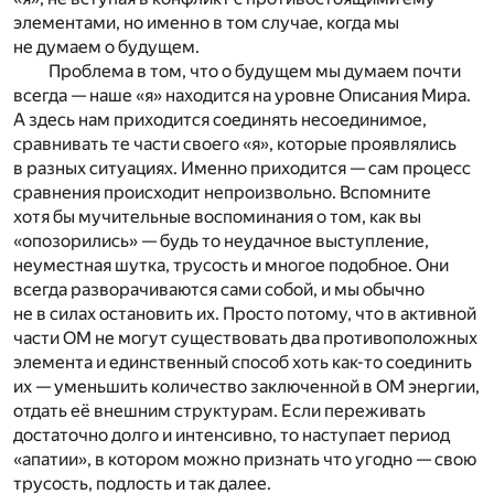
элементами, но именно в том случае, когда мы
не думаем о будущем.
Проблема в том, что о будущем мы думаем почти
всегда — наше «я» находится на уровне Описания Мира.
А здесь нам приходится соединять несоединимое,
сравнивать те части своего «я», которые проявлялись
в разных ситуациях. Именно приходится — сам процесс
сравнения происходит непроизвольно. Вспомните
хотя бы мучительные воспоминания о том, как вы
«опозорились» — будь то неудачное выступление,
неуместная шутка, трусость и многое подобное. Они
всегда разворачиваются сами собой, и мы обычно
не в силах остановить их. Просто потому, что в активной
части ОМ не могут существовать два противоположных
элемента и единственный способ хоть как-то соединить
их — уменьшить количество заключенной в ОМ энергии,
отдать её внешним структурам. Если переживать
достаточно долго и интенсивно, то наступает период
«апатии», в котором можно признать что угодно — свою
трусость, подлость и так далее.