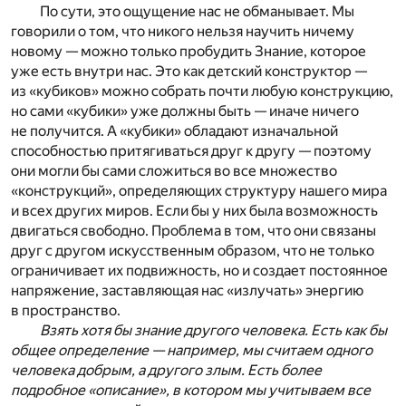
По сути, это ощущение нас не обманывает. Мы
говорили о том, что никого нельзя научить ничему
новому — можно только пробудить Знание, которое
уже есть внутри нас. Это как детский конструктор —
из «кубиков» можно собрать почти любую конструкцию,
но сами «кубики» уже должны быть — иначе ничего
не получится. А «кубики» обладают изначальной
способностью притягиваться друг к другу — поэтому
они могли бы сами сложиться во все множество
«конструкций», определяющих структуру нашего мира
и всех других миров. Если бы у них была возможность
двигаться свободно. Проблема в том, что они связаны
друг с другом искусственным образом, что не только
ограничивает их подвижность, но и создает постоянное
напряжение, заставляющая нас «излучать» энергию
в пространство.
Взять хотя бы знание другого человека. Есть как бы
общее определение — например, мы считаем одного
человека добрым, а другого злым. Есть более
подробное «описание», в котором мы учитываем все