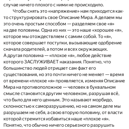
случае ничего плохого с ними не происходило.
Чтобы снять это «напряжение» нам приходится как-
то структурировать свое Описание Мира. А делаем мы
это очень простым способом — разделяем свое «я»
на две половины. Одна из них — это наше «хорошее «я»,
которое мы отождествляем с самим собой. То «я»,
которое совершает поступки, вызывающие одобрение
сначала родителей, а потом и всех окружающих.
А другая половина — «плохое «я», любое действие
которого ЗАСЛУЖИВАЕТ наказания. Понятно, что
большинство людей отрицает сам факт его
существования, но это почти ничего не меняет — время
от времени «плохое «я» проявляется, изменяя Описание
Мира на противоположное — человек в буквальном
смысле становится другим человеком, разрушая всё,
что было для него ценным. Это называют морбидо,
склонностью к саморазрушению, но на самом деле мы
разрушаем не себя, а свою вторую половину, от власти
которой стремится избавиться наше «плохое «я».
Понятно, что обычно ничего серьезного разрушить