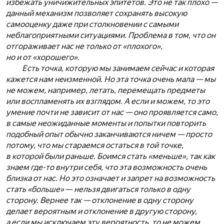
избежать уничижительных эпитетов.
Это не так плохо —
данный механизм позволяет сохранять высокую
самооценку даже при столкновении с самыми
неблагоприятными ситуациями. Проблема в том, что он
отгораживает нас не только от «плохого»,
но и от «хорошего».
Есть точка, которую мы занимаем сейчас и которая
кажется нам неизменной. Но эта точка очень мала — мы
не можем, например, летать, перемещать предметы
или воспламенять их взглядом. А если и можем, то это
умение почти не зависит от нас — оно проявляется само,
в самые неожиданные моменты и попытки повторить
подобный опыт обычно заканчиваются ничем — просто
потому, что мы стараемся остаться в той точке,
в которой были раньше. Боимся стать «меньше», так как
знаем где-то внутри себя, что эта возможность очень
близка от нас. Но это означает и запрет на возможность
стать «больше»
—
нельзя двигаться только в одну
сторону. Вернее так — отклонение в одну сторону
делает вероятным и отклонение в другую сторону,
а если мы исключаем эту вероятность, то не можем