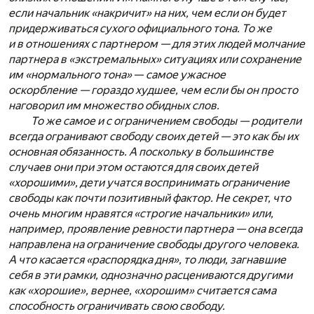
если начальник «накричит» на них, чем если он будет
придерживаться сухого официального тона. То же
и в отношениях с партнером — для этих людей молчание
партнера в «экстремальных» ситуациях или сохранение
им «нормального тона»
—
самое ужасное
оскорбление — гораздо худшее, чем если бы он просто
наговорил им множество обидных слов.
То же самое и с ограничением свободы — родители
всегда огранивают свободу своих детей — это как бы их
основная обязанность. А поскольку в большинстве
случаев они при этом остаются для своих детей
«хорошими», дети учатся воспринимать ограничение
свободы как почти позитивный фактор. Не секрет, что
очень многим нравятся «строгие начальники» или,
например, проявление ревности партнера — она всегда
направлена на ограничение свободы другого человека.
А что касается «распорядка дня», то люди, загнавшие
себя в эти рамки, однозначно расцениваются другими
как «хорошие», вернее, «хорошим» считается сама
способность ограничивать свою свободу.