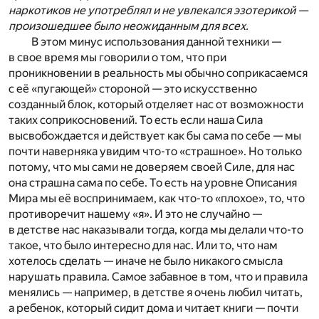
наркотиков не употреблял и не увлекался эзотерикой —
произошедшее было неожиданным для всех.
В этом минус использования данной техники —
в свое время мы говорили о том, что при
проникновении в реальность мы обычно соприкасаемся
с её «пугающей» стороной — это искусственно
созданный блок, который отделяет нас от возможности
таких соприкосновений. То есть если наша Сила
высвобождается и действует как бы сама по себе — мы
почти наверняка увидим что-то «страшное». Но только
потому, что мы сами не доверяем своей Силе, для нас
она страшна сама по себе. То есть на уровне Описания
Мира мы её воспринимаем, как что-то «плохое», то, что
противоречит нашему «я». И это не случайно —
в детстве нас наказывали тогда, когда мы делали что-то
такое, что было интересно для нас. Или то, что нам
хотелось сделать — иначе не было никакого смысла
нарушать правила. Самое забавное в том, что и правила
менялись — например, в детстве я очень любил читать,
а ребенок, который сидит дома и читает книги — почти