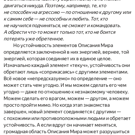
двигаться никуда. Поэтому, например, те, кто
не способен на агрессию — по отношению к другому или
к самим себе
—
не способны и любить. Тот, кто
не научился подчиняться, не сможет и командовать.
А обрести что-то может только тот, кто не боится
потерять уже обретенное.
Но устойчивость элементов Описания Мира
определяется заключенной в них энергией, вернее, той
энергией, которая соединяет их в единое целое.
Изначально каждый элемент «текуч», устойчивость они
обретают лишь «соприкасаясь» с другими элементами.
Всё новое «непредсказуемо» по определение — оно
может стать чем угодно. И мы можем сделать его чем
угодно — даже по отношению к незнакомому человеку.
Можем сделать его врагом, можем — другом, а можем
просто пройти мимо. Но когда этап знакомства
завершен, новый элемент соединяется с другими —
с похожими или противоположными людьми и обретает
устойчивость. А если вдруг он начинает меняться,
громадная область Описания Мира может разрушиться