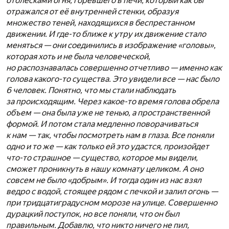
отблесками огня, горевшего в печи, который как бы
отражался от её внутренней стенки, образуя
множество теней, находящихся в беспрестанном
движении. И где-то ближе к утру их движение стало
меняться — они соединились в изображение «головы»,
которая хоть и не была человеческой,
но распознавалась совершенно отчетливо — именно как
голова какого-то существа. Это увидели все — нас было
6 человек. Понятно, что мы стали наблюдать
за происходящим. Через какое-то время голова обрела
объем — она была уже не тенью, а пространственной
формой. И потом стала медленно поворачиваться
к нам — так, чтобы посмотреть нам в глаза. Все поняли
одно и то же — как только ей это удастся, произойдет
что-то страшное — существо, которое мы видели,
сможет проникнуть в нашу комнату целиком. А оно
совсем не было «добрым». И тогда один из нас взял
ведро с водой, стоящее рядом с печкой и залил огонь —
при тридцатиградусном морозе на улице. Совершенно
дурацкий поступок, но все поняли, что он был
правильным. Добавлю, что никто ничего не пил,