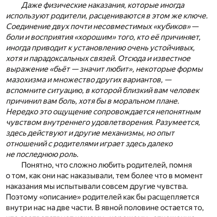
Даже физические наказания, которые иногда
используют родители, расцениваются в этом же ключе.
Соединение двух почти несовместимых «кубиков»
—
боли и восприятия «хорошим» того, кто её причиняет,
иногда приводит к установлению очень устойчивых,
хотя и парадоксальных связей. Отсюда и известное
выражение «бьёт — значит любит», некоторые формы
мазохизма и множество других вариантов, —
вспомните ситуацию, в которой близкий вам человек
причинил вам боль, хотя бы в моральном плане.
Нередко это ощущение сопровождается непонятным
чувством внутреннего удовлетворения. Разумеется,
здесь действуют и другие механизмы, но опыт
отношений с родителями играет здесь далеко
не последнюю роль.
Понятно, что сложно любить родителей, помня
о том, как они нас наказывали, тем более что в момент
наказания мы испытывали совсем другие чувства.
Поэтому «описание» родителей как бы расщепляется
внутри нас на две части. В явной половине остается то,