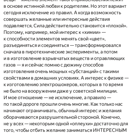
в основе истинной любви к родителям. Но этот вариант
сегодня исключение из правил. А когда возможность
совершать желанные или интересные действия
подавляется, Сила действительно становится «плохой».
Поэтому, например, мой интерес к «химии» —
к способности элементов менять свой «цвет»,
разъединяться и соединяться — трансформировался
сначала в пиротехнические эксперименты, а потом
и в изготовление взрывчатых веществ и отравляющих
газов — я и сейчас помню с дюжину способов
изготовления очень мощных «субстанций» с такими
свойствами в домашних условиях. А интерес к физике —
к изготовлению электрошокеров, которых в то время
не было на вооружении даже у советской милиции.
И мое отношение — не исключение, а правило —
по такой дороге прошли очень многие. Как только нас
начинают ограничивать, обычный интерес и желания
оборачиваются разрушительной стороной. Конечно,
не у всех — некоторым одной «оплеухи» достаточно для
того, чтобы отбить желание заниматься ИНТЕРЕСНЫМ