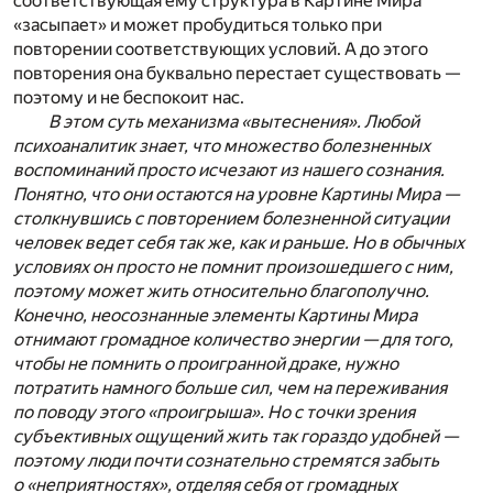
соответствующая ему структура в Картине Мира
«засыпает» и может пробудиться только при
повторении соответствующих условий. А до этого
повторения она буквально перестает существовать —
поэтому и не беспокоит нас.
В этом суть механизма «вытеснения». Любой
психоаналитик знает, что множество болезненных
воспоминаний просто исчезают из нашего сознания.
Понятно, что они остаются на уровне Картины Мира —
столкнувшись с повторением болезненной ситуации
человек ведет себя так же, как и раньше. Но в обычных
условиях он просто не помнит произошедшего с ним,
поэтому может жить относительно благополучно.
Конечно, неосознанные элементы Картины Мира
отнимают громадное количество энергии — для того,
чтобы не помнить о проигранной драке, нужно
потратить намного больше сил, чем на переживания
по поводу этого «проигрыша». Но с точки зрения
субъективных ощущений жить так гораздо удобней —
поэтому люди почти сознательно стремятся забыть
о «неприятностях», отделяя себя от громадных