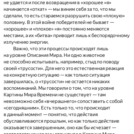
не удается и после возвращения в «хорошее «я»
начинается «откат» — мы виним себя за то, что мы
сделали, то есть стараемся разрушить свою «плохую»
половину. В этой войне победителей не бывает —
«хорошее» и «плохое» «я» постоянно меняются
местами, а их «битва» приводит лишь к беспорядочному
излучению энергии.
Важно, что эти процессы происходят лишь
на уровне Описания Мира. Ни одно животное
не способно испытывать, например, стыд по поводу
своей «трусости». Для него это естественная реакция
на конкретную ситуацию — как только ситуация
завершилась, о «трусости» не остается никаких
воспоминаний. Мы говорили о том, что на уровне
Картины Мира Времени не существует — там
невозможно себя «вчерашнего» сопоставить с собой
«сегодняшним». Есть только то, что происходит
в данный момент — понятно, что действия
обуславливаются прошлым, но как только действие
оказывается завершенным, оно как бы исчезает —