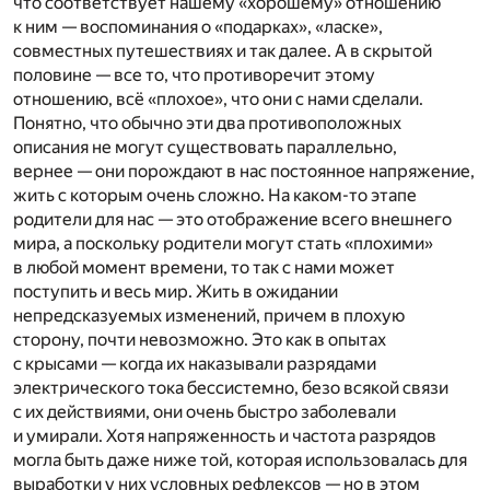
что соответствует нашему «хорошему» отношению
к ним — воспоминания о «подарках», «ласке»,
совместных путешествиях и так далее. А в скрытой
половине — все то, что противоречит этому
отношению, всё «плохое», что они с нами сделали.
Понятно, что обычно эти два противоположных
описания не могут существовать параллельно,
вернее — они порождают в нас постоянное напряжение,
жить с которым очень сложно. На каком-то этапе
родители для нас — это отображение всего внешнего
мира, а поскольку родители могут стать «плохими»
в любой момент времени, то так с нами может
поступить и весь мир. Жить в ожидании
непредсказуемых изменений, причем в плохую
сторону, почти невозможно. Это как в опытах
с крысами — когда их наказывали разрядами
электрического тока бессистемно, безо всякой связи
с их действиями, они очень быстро заболевали
и умирали. Хотя напряженность и частота разрядов
могла быть даже ниже той, которая использовалась для
выработки у них условных рефлексов — но в этом