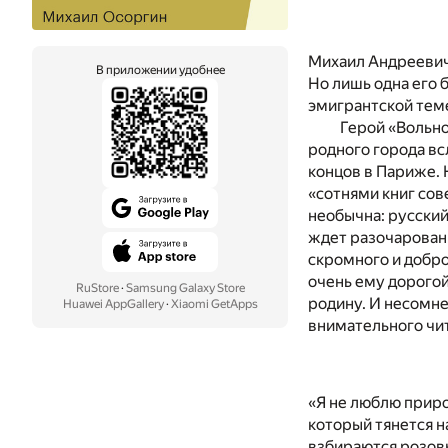
Михаил Андреевич 
В приложении удобнее
Но лишь одна его
эмигрантской тем
Герой «Вольно
родного города вс
концов в Париже.
«сотнями книг со
необычна: русский
ждет разочаровани
скромного и добро
очень ему дорого
RuStore
·
Samsung Galaxy Store
родину. И несомне
Huawei AppGallery
·
Xiaomi GetApps
внимательного чи
«Я не люблю приро
который тянется н
взбираются розовы