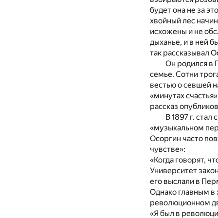
будет она не за эт
хвойный лес начин
исхожены и не обс
дыханье, и в ней 
так рассказывал О
Он родился в 
семье. Сотни трог
вестью о севшей н
«минутах счастья»
рассказ опубликов
В 1897 г. ста
«музыкальном пер
Осоргин часто по
чувстве»:
«Когда говорят, чт
Университет законч
его выслали в Пер
Однако главным в 
революционном дв
«Я был в революц