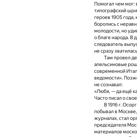
Помогал чем мог: 
типографский шриф
героев 1905 года,
боролись с нерав
молодости, но уди
о благе народа. В
следователь выпус
не сразу хватилас
Там провел де
апельсиновые рощ
современной Итали
ведомости». Позже
не сознавал:
«Любя, — да ещё к
Часто писал о сво
В 1916 г. Осо
побывал в Москве,
журналах, стал о
председателя Мос
материалов москов