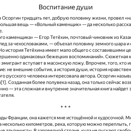
Воспитание души
Осоргин тридцать лет, добрую половину жизни, провел «н
 большая вещь — «Вольный каменщик» — да несколько расск
е.
го каменщика» — Егор Тетёхин, почтовый чиновник из Каза
лед за чехословаками, — объехал половину земного шара и 
 Но история Тетёхина имеет мало общего с составившими ц
вершенно одинаковых бежецких воспоминаний». Сюжетная к
 эмигрант вступает в масонскую ложу. Впрочем, того, кто и
е: не внешние события, а история души, история нравстве
го русского человека интересовала автора. Осоргин называ
й
[1]
. Созданная более полувека назад, она только сейчас воз
нно — эта сложная и внутренне значительная книга найдет 
тателя.
* * *
ды Франции, она кажется мне истощённой и худосочной. М
а несколько километров, река, которую можно переплыть, 
е альпинисты. В заповедной стране, куда не пускают своб