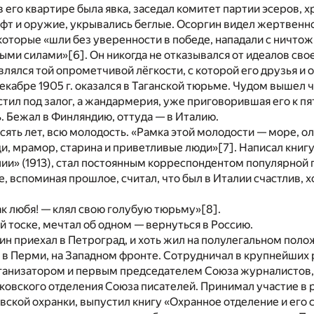
в его квартире была явка, заседал комитет партии эсеров, 
т и оружие, укрывались беглые. Осоргин видел жертвенно
 которые «шли без уверенности в победе, нападали с ничт
ными силами»
[6]
. Он никогда не отказывался от идеалов с
влялся той опрометчивой лёгкости, с которой его друзья и о
 декабре 1905 г. оказался в Таганской тюрьме. Чудом вышел 
тил под залог, а жандармерия, уже приговорившая его к пя
ь. Бежал в Финляндию, оттуда — в Италию.
сять лет, всю молодость. «Рамка этой молодости — море, о
и, мрамор, старина и приветливые люди»
[7]
. Написал книг
и» (1913), стал постоянным корреспондентом популярной 
, вспоминая прошлое, считал, что был в Италии счастлив, х
ак любя! — клял свою голубую тюрьму»
[8]
.
ей тоске, мечтал об одном — вернуться в Россию.
ргин приехал в Петроград, и хоть жил на полулегальном поло
 в Перми, на Западном фронте. Сотрудничал в крупнейших р
рганизатором и первым председателем Союза журналистов
ковского отделения Союза писателей. Принимал участие в 
ской охранки, выпустил книгу «Охранное отделение и его се