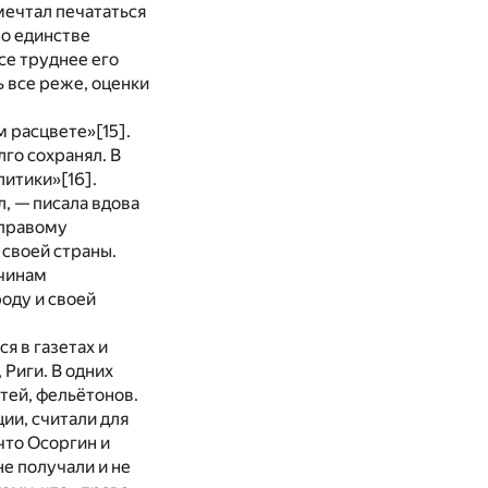
мечтал печататься
, о единстве
се труднее его
ь все реже, оценки
м расцвете»
[15]
.
лго сохранял. В
олитики»
[16]
.
л, — писала вдова
 правому
своей страны.
ичинам
оду и своей
я в газетах и
Риги. В одних
тей, фельётонов.
ции, считали для
что Осоргин и
не получали и не