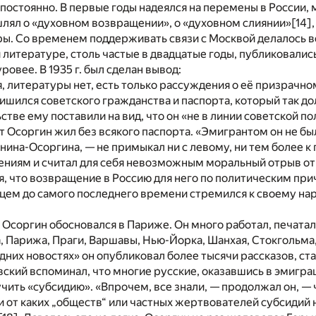
постоянно. В первые годы надеялся на перемены в России, 
шлял о «духовном возвращении», о «духовном слиянии»
[14]
ы. Со временем поддерживать связи с Москвой делалось в
й литературе, столь частые в двадцатые годы, публиковалис
ровее. В 1935 г. был сделан вывод:
, литературы нет, есть только рассуждения о её призрачно
лишился советского гражданства и паспорта, который так до
стве ему поставили на вид, что он «не в линии советской п
т Осоргин жил без всякого паспорта. «Эмигрантом он не бы
кунина-Осоргина, — не примыкал ни с левому, ни тем более к
ениям и считал для себя невозможным моральный отрыв от 
, что возвращение в Россию для него по политическим пр
цем до самого последнего времени стремился к своему нар
. Осоргин обосновался в Париже. Он много работал, печаталс
 Парижа, Праги, Варшавы, Нью-Йорка, Шанхая, Стокгольма, 
них новостях» он опубликовал более тысячи рассказов, ста
овский вспоминал, что многие русские, оказавшись в эмигра
чить «субсидию». «Впрочем, все знали, — продолжал он, — 
и от каких „обществ“ или частных жертвователей субсидий 