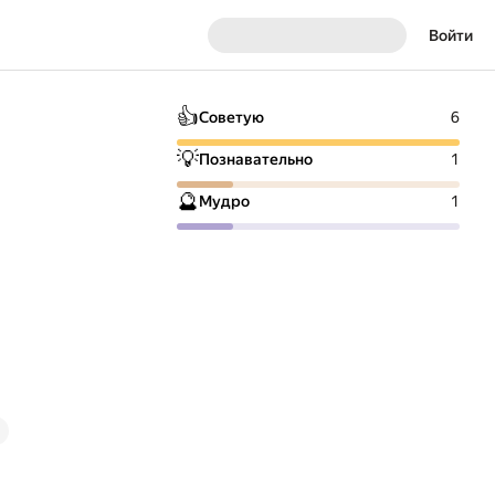
Войти
👍
Советую
6
💡
Познавательно
1
🔮
Мудро
1