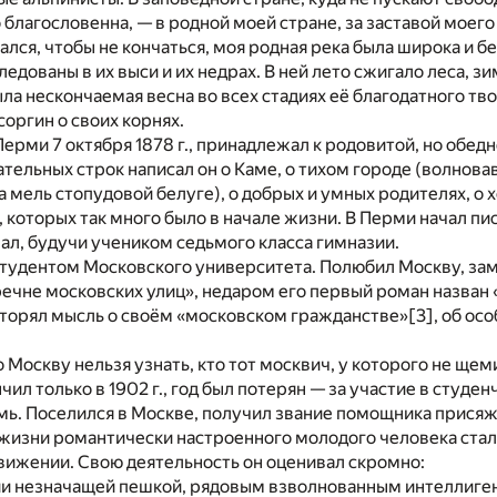
о благословенна, — в родной моей стране, за заставой моег
ался, чтобы не кончаться, моя родная река была широка и бе
ледованы в их выси и их недрах. В ней лето сжигало леса, 
была нескончаемая весна во всех стадиях её благодатного тв
соргин о своих корнях.
Перми 7 октября 1878 г., принадлежал к родовитой, но обе
ательных строк написал он о Каме, о тихом городе (волнов
а мель стопудовой белуге), о добрых и умных родителях, о 
, которых так много было в начале жизни. В Перми начал пи
ал, будучи учеником седьмого класса гимназии.
л студентом Московского университета. Полюбил Москву, за
ечне московских улиц», недаром его первый роман назван
вторял мысль о своём «московском гражданстве»
[3]
, об ос
о Москву нельзя узнать, кто тот москвич, у которого не ще
ил только в 1902 г., год был потерян — за участие в студе
мь. Поселился в Москве, получил звание помощника прися
жизни романтически настроенного молодого человека стал
ижении. Свою деятельность он оценивал скромно:
ии незначащей пешкой, рядовым взволнованным интеллиге