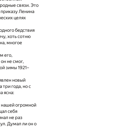
родные связи. Это
о приказу Ленина
ческих целях
одного бедствия
чу, хоть сотню
на, многое
м его,
он не смог,
ой зимы 1921–
ъявлен новый
три года, но с
а ясна:
по нашей огромной
щал себя
инал не раз
ул. Думал ли он о