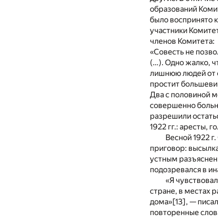
образований Комит
было воспринято к
участники Комитет
членов Комитета:
«Совесть не позво
(…). Одно жалко, 
лишнюю людей от с
простит большевик
Два с половиной м
совершенно больно
разрешили остатьс
1922 гг.: аресты, 
Весной 1922 г
приговор: высылка
устным разъяснени
подозревался в и
«Я чувствовал
стране, в местах 
дома»
[13]
, — писа
повторенные слова