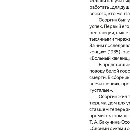
желали получать»
работать „для душ
всякого, кто мечт
Осоргин был 
успех. Первый его
революции, вышел
тысячными тиражам
За ним последовал
концах» (1935), ра
«Вольный каменщик
В представляе
поводу белой коро
смерти. В сборник
впечатлениях, про
«усталые».
Осоргин жил т
тюрьма, дом для у
ставшем теперь з
премию за роман 
Т. А. Бакунина-Ос
«Своими руками об