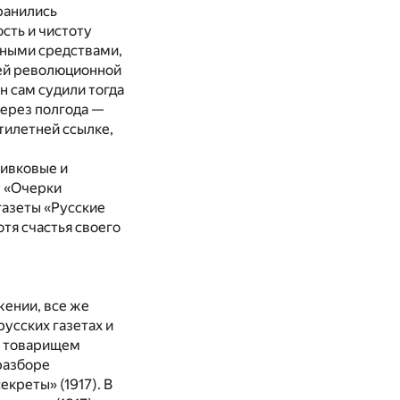
хранились
сть и чистоту
ожными средствами,
воей революционной
н сам судили тогда
через полгода —
тилетней ссылке,
ливковые и
у «Очерки
газеты «Русские
отя счастья своего
жении, все же
усских газетах и
, товарищем
разборе
креты» (1917). В