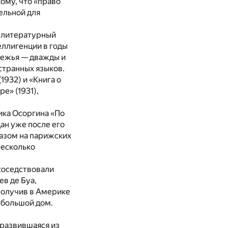
кому, что «право
ельной для
й литературный
еллигенции в годы
бежья — дважды и
странных языков.
1932) и «Книга о
е» (1931),
ика Осоргина «По
дан уже после его
разом на парижских
несколько
 соседствовали
в де Буа,
Получив в Америке
ебольшой дом.
 развившаяся из