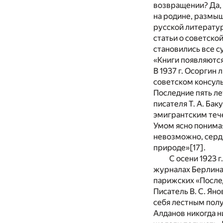
возвращении? Да, 
на родине, размы
русской литератур
статьи о советско
становились все су
«Книги появляются
В 1937 г. Осоргин 
советском консуль
Последние пять ле
писателя Т. А. Ба
эмигрантским теч
Умом ясно понимая
невозможно, серд
природе»
[17]
.
С осени 1923 г
журналах Берлина,
парижских «Послед
Писатель В. С. Ян
себя лестным полу
Алданов никогда н