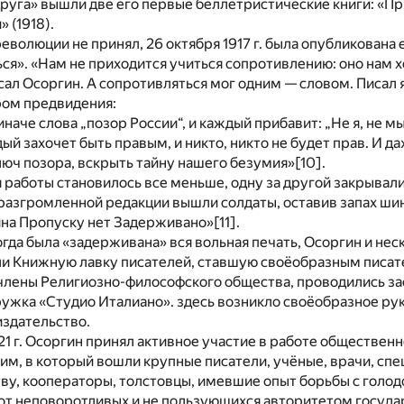
руга» вышли две его первые беллетристические книги: «При
» (1918).
еволюции не принял, 26 октября 1917 г. была опубликована е
ься». «Нам не приходится учиться сопротивлению: оно нам 
исал Осоргин. А сопротивляться мог одним — словом. Писал я
ом предвидения:
аче слова „позор России“, и каждый прибавит: „Не я, не мы,
дый захочет быть правым, и никто, никто не будет прав. И д
люч позора, вскрыть тайну нашего безумия»
[10]
.
работы становилось все меньше, одну за другой закрывали
 разгромленной редакции вышли солдаты, оставив запах ши
ина Пропуску нет Задерживано»
[11]
.
 когда была «задерживана» вся вольная печать, Осоргин и нес
и Книжную лавку писателей, ставшую своёобразным писат
 члены Религиозно-философского общества, проводились з
ужка «Студио Италиано». здесь возникло своёобразное ру
издательство.
21 г. Осоргин принял активное участие в работе обществен
м, в который вошли крупные писатели, учёные, врачи, спе
ву, кооператоры, толстовцы, имевшие опыт борьбы с голод
 от неповоротливых и не пользующихся авторитетом госуд