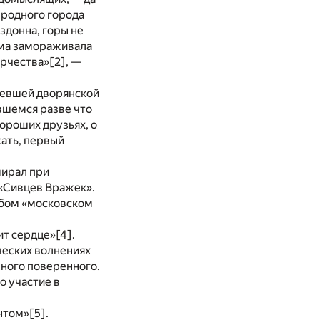
о родного города
здонна, горы не
зима замораживала
орчества»
[2]
, —
дневшей дворянской
авшемся разве что
хороших друзьях, о
сать, первый
мирал при
 «Сивцев Вражек».
обом «московском
мит сердце»
[4]
.
нческих волнениях
жного поверенного.
о участие в
нтом»
[5]
.