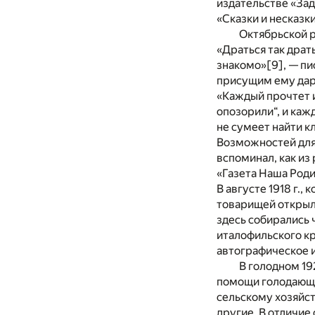
издательстве «Зад
«Сказки и несказки
Октябрьской р
«Драться так драт
знакомо»
[9]
, — п
присущим ему дар
«Каждый прочтет ин
опозорили“, и каж
не сумеет найти к
Возможностей для 
вспоминал, как из
«Газета Наша Род
В августе 1918 г.,
товарищей открыл
здесь собирались
италофильского кр
автографическое 
В голодном 19
помощи голодающи
сельскому хозяйст
другие. В отличие