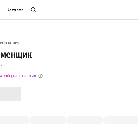
Каталог
айн книгу
аменщик
ин
ьный рассказчик