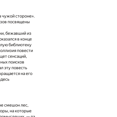
а чужой стороне».
азов посвящены
ни, бежавший из
оказался в конце
елую библиотеку
оллизия повести
щет сенсаций,
нных поисков
л эту повесть
вращается на его
здесь
не смешон лес,
горы, на которые
одомыслящих, — да