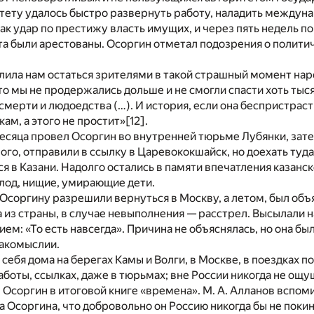
ету удалось быстро развернуть работу, наладить междуна
ак удар по престижу власть имущих, и через пять недель п
а были арестованы. Осоргин отметал подозрения о полити
лила нам остаться зрителями в такой страшный момент нар
что мы не продержались дольше и не смогли спасти хоть тыся
мерти и людоедства (…). И история, если она беспристраст
ам, а этого не простит»
[12]
.
есяца провел Осоргин во внутренней тюрьме Лубянки, зате
го, отправили в ссылку в Царевококшайск, но доехать туда 
я в Казани. Надолго остались в памяти впечатления казанск
голод, нищие, умирающие дети.
. Осоргину разрешили вернуться в Москву, а летом, был об
 из страны, в случае невыполнения — расстрел. Высылали на 
ем: «То есть навсегда». Причина не объяснялась, но она был
накомыслии.
 себя дома на берегах Камы и Волги, в Москве, в поездках 
работы, ссылках, даже в тюрьмах; вне России никогда не ощу
л Осоргин в итоговой книге «времена». М. А. Алланов вспом
 Осоргина, что добровольно он Россию никогда бы не покин