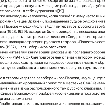
[18]
. Давалось это не легко, Осоргин не раз жаловался Горь
и“ приходится покупать месяцами работы „для дела“, „губит
ает раскопать в себе художника“»
[19]
.
уже немолодым человеком, когда пришёл к нему настоящи
 роман «Сивцев Вражек», посвящённый судьбе русской инт
 в Париже — редкий случай для литературы русского зару
и (1928, 1929); вскоре он был переведён на несколько ино
и ещё десять книг: романная дилогия «Свидетель истории» (
ссказывающая о трагедии русского террора, «Повесть о сестр
» (1937), шесть сборников рассказов.
мую читателям книгу вошли рассказы из последнего сборн
бочки» (1947). Он был подготовлен к печати автором, но из
 вошли рассказы тридцатых годов, основанные главным об
никнутые любовью и вниманием к человеку, но грустные и 
о в старом квартале левобережного Парижа, на улице, где
малишённых и родильный приют, то в местечке Сен-Женевье
наменитым из-за расположенного там русского кладбища. 
«Сивцев Вражек», он приобрел кусочек земли и построил н
оргина вспоминала:
работанная земля, выращенные из черенков розы, акация,