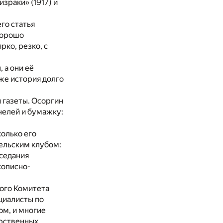
зраки» (1917) и
го статья
хорошо
рко, резко, с
 а они её
аже история долго
 газеты. Осоргин
нелей и бумажку:
колько его
ельским клубом:
аседания
кописно-
ного Комитета
циалисты по
ом, и многие
арственных