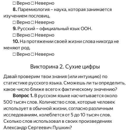
□ Верно □ Неверно
8.
Паремиология – наука, которая занимается
изучением пословиц.
□ Верно □ Неверно
9.
Русский – официальный язык ООН.
□ Верно □ Неверно
10.
На протяжении своей жизни слова никогда не
меняют род.
□ Верно □ Неверно
Викторина 2. Сухие цифры
Давай проверим твои знания (или интуицию) по
статистике русского языка. Сможешь ли ты определить,
какое число ближе всего к фактическому значению?
Вопрос 1.
В русском языке насчитывается около
500 тысяч слов. Koличecтвo cлoв, которые человек
использует в обычной жизни, согласно различным
исследованиям, колеблется от 5 до 10 тысяч слов.
Сколько слов использовал в своих произведениях
Александр Сергеевич Пушкин?