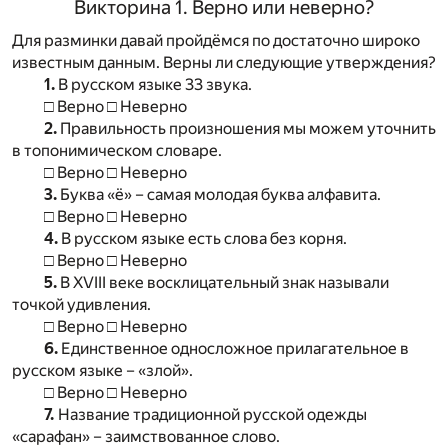
Викторина 1. Верно или неверно?
Для разминки давай пройдёмся по достаточно широко
известным данным. Верны ли следующие утверждения?
1.
В русском языке 33 звука.
□ Верно □ Неверно
2.
Правильность произношения мы можем уточнить
в топонимическом словаре.
□ Верно □ Неверно
3.
Буква «ё» – самая молодая буква алфавита.
□ Верно □ Неверно
4.
В русском языке есть слова без корня.
□ Верно □ Неверно
5.
В XVIII веке восклицательный знак называли
точкой удивления.
□ Верно □ Неверно
6.
Единственное односложное прилагательное в
русском языке – «злой».
□ Верно □ Неверно
7.
Название традиционной русской одежды
«сарафан» – заимствованное слово.