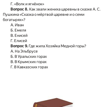
Г. «Волк и ягнёнок»
Вопрос 8.
Как звали жениха царевны в сказке А. С.
Пушкина «Сказка о мёртвой царевне и о семи
богатырях»?
А. Иван
Б. Емеля
В. Енисей
Г. Елисей
Вопрос 9.
Где жила Хозяйка Медной горы?
А. На Эльбрусе
Б. В Уральских горах
В. В Крымских горах
Г. В Кавказских горах