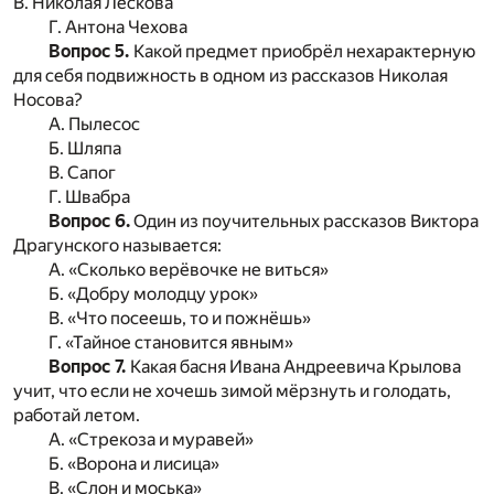
В. Николая Лескова
Г. Антона Чехова
Вопрос 5.
Какой предмет приобрёл нехарактерную
для себя подвижность в одном из рассказов Николая
Носова?
А. Пылесос
Б. Шляпа
В. Сапог
Г. Швабра
Вопрос 6.
Один из поучительных рассказов Виктора
Драгунского называется:
А. «Сколько верёвочке не виться»
Б. «Добру молодцу урок»
В. «Что посеешь, то и пожнёшь»
Г. «Тайное становится явным»
Вопрос 7.
Какая басня Ивана Андреевича Крылова
учит, что если не хочешь зимой мёрзнуть и голодать,
работай летом.
А. «Стрекоза и муравей»
Б. «Ворона и лисица»
В. «Слон и моська»