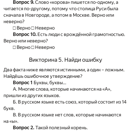
Вопрос 9.
Слово «корова» пишется по-одному, а
читается по-другому, потому что столица Руси была
сначала в Новгороде, а потом в Москве. Верно или
неверно?
□ Верно □ Неверно
Вопрос 10.
Есть люди с врождённой грамотностью.
Верно или неверно?
□ Верно □ Неверно
Викторина 5. Найди ошибку
Два факта ниже являются истинными, а один – ложным.
Найдёшь ошибочное утверждение?
Вопрос 1
Буквы, буквы…
А. Многие слова, которые начинаются на «А»,
пришли из других языков.
Б. В русском языке есть союз, который состоит из 14
букв.
В. В русском языке нет слов, которые начинаются
на «ы».
Вопрос 2.
Такой полезный корень.