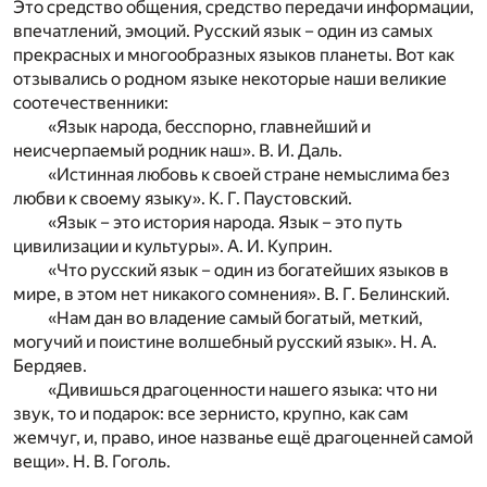
Это средство общения, средство передачи информации,
впечатлений, эмоций. Русский язык – один из самых
прекрасных и многообразных языков планеты. Вот как
отзывались о родном языке некоторые наши великие
соотечественники:
«Язык народа, бесспорно, главнейший и
неисчерпаемый родник наш». В. И. Даль.
«Истинная любовь к своей стране немыслима без
любви к своему языку». К. Г. Паустовский.
«Язык – это история народа. Язык – это путь
цивилизации и культуры». А. И. Куприн.
«Что русский язык – один из богатейших языков в
мире, в этом нет никакого сомнения». В. Г. Белинский.
«Нам дан во владение самый богатый, меткий,
могучий и поистине волшебный русский язык». Н. А.
Бердяев.
«Дивишься драгоценности нашего языка: что ни
звук, то и подарок: все зернисто, крупно, как сам
жемчуг, и, право, иное названье ещё драгоценней самой
вещи». Н. В. Гоголь.