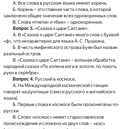
А. Все слова в русском языке имеют корень.
Б. Корень – это главная часть слова, в которой
заключено общее значение всех однокоренных слов.
В. Слова «пчела» и «бык» – однокоренные.
Вопрос 3.
«Сказка о царе Салтане».
А. В «Сказке о царе Салтане» много слов с буквой
«ф», что нехарактерно для языка А. С. Пушкина.
Б. В честь мифического острова Буян был назван
реальный остров.
В. «Сказка о царе Салтане» – вольная обработка
народной сказки «По колена ноги в золоте, по локоть
руки в серебре».
Вопрос 4.
Русский в космосе.
А. На Международной космической станции
говорят на рунглише (смеси русского и английского
языка).
Б. Первые слова в космосе были произнесены по-
русски.
В. Слово «космос» имеет старославянское
происхождение и сложено из двух слов – «кос»