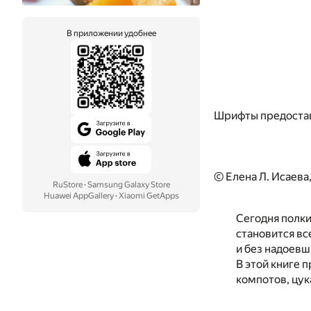
В приложении удобнее
Шрифты предоста
© Елена Л. Исаева
RuStore
·
Samsung Galaxy Store
Huawei AppGallery
·
Xiaomi GetApps
Сегодня полки
становится вс
и без надоевш
В этой книге 
компотов, цук