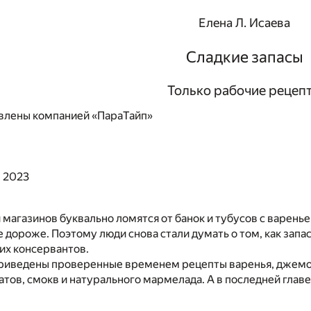
Елена Л. Исаева
Сладкие запасы
Только рабочие рецеп
влены компанией «ПараТайп»
, 2023
 магазинов буквально ломятся от банок и тубусов с варень
е дороже. Поэтому люди снова стали думать о том, как запа
их консервантов.
приведены проверенные временем рецепты варенья, джемов
атов, смокв и натурального мармелада. А в последней глав