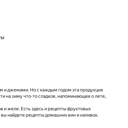
ты
ем и джемами. Но с каждым годом эта продукция
сти на зиму что-то сладкое, напоминающее о лете,
 и желе. Есть здесь и рецепты фруктовых
е вы найдете рецепты домашних вин и наливок.