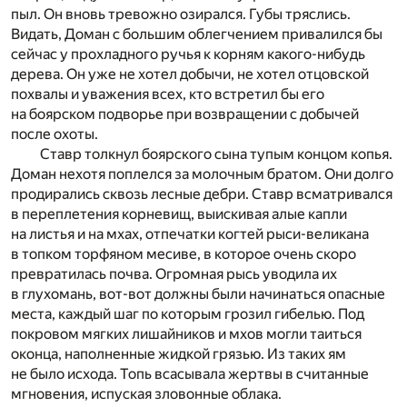
пыл. Он вновь тревожно озирался. Губы тряслись.
Видать, Доман с большим облегчением привалился бы
сейчас у прохладного ручья к корням какого-нибудь
дерева. Он уже не хотел добычи, не хотел отцовской
похвалы и уважения всех, кто встретил бы его
на боярском подворье при возвращении с добычей
после охоты.
Ставр толкнул боярского сына тупым концом копья.
Доман нехотя поплелся за молочным братом. Они долго
продирались сквозь лесные дебри. Ставр всматривался
в переплетения корневищ, выискивая алые капли
на листья и на мхах, отпечатки когтей рыси-великана
в топком торфяном месиве, в которое очень скоро
превратилась почва. Огромная рысь уводила их
в глухомань, вот-вот должны были начинаться опасные
места, каждый шаг по которым грозил гибелью. Под
покровом мягких лишайников и мхов могли таиться
оконца, наполненные жидкой грязью. Из таких ям
не было исхода. Топь всасывала жертвы в считанные
мгновения, испуская зловонные облака.