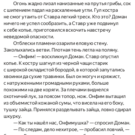
Огонь жадно лизал нанизанные на прутья грибы, сок
с шипением падал на раскаленные угли. Гул костра
не смог утаить от Ставра легкий треск. Кто это? Доман
ничего не успел сообразить, а Ставр уже подвинул
к себе копье, приготовился вскочить навстречу
неведомой опасности.
Отблески пламени озарили еловую стену.
Заколыхались ветви. Плотная тень легла на поляну.
— Онфим! — воскликнул Доман. Ставр опустил
копье. К костру шагнул из черной чащи старик
с широкой окладистой бородой, в которой запутались
хвоинки да сухие травинки. Был он могуч и кряжист,
с натруженными громадными руками, больше
похожими на две коряги. За плечами виднелся
охотничий лук, за поясом топор, нож. Онфим вытащил
из объемистой кожаной сумы, что висела на его боку,
тушку зайца. Принялся разделывать зайца, ловко сдирал
шкурку.
— Как ты нашёл нас, Онфимушка? — спросил Доман.
— По следам, дело нехитрое, — пробасил ловчий, —