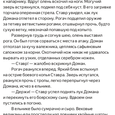
к напарнику. Вдруг олень вскочил на ноги. Могучий
зверь встряхнулся, подмял под себя куст. В его загривке
торчала оперенная стрела. Ставр увидел, как лук
Домана отлетел в сторону. Рогач подцепил оружие
за тетиву ветвистыми рогами, отшвырнул прочь, будто
сухую ветку, невзначай попавшую под копыто.
Развернув грудь и согнув шею, олень выставил
рога. Он был готов сорваться с места в атаку. Доман
отползал за кучу валежника, цепляясь сафьяновым
сапожком за корни. Охотничий нож никак не удавалось
вырвать из узких, отделанных серебром ножен.
— Ставр! — жалобно вскрикнул Доман.
Рогач рванулся вперед. Яркий блик вспыхнул
на острие боевого копья Ставра. Зверь испугался,
рванулся прочь с тропы, легко перепрыгнул через
Домана, исчез в ельнике.
— Держи! — Ставр успел поднять лук Домана
и перекинуть его боярскому сыну. Вдвоем они
пустились в погоню.
В ельнике было сумрачно и сыро. Вековые
великаны-ели простерли над ловчими хвойные шатры.