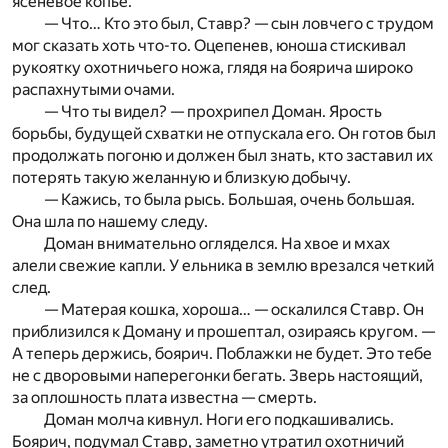
ясеневое копье.
— Что… Кто это был, Ставр? — сын ловчего с трудом
мог сказать хоть что-то. Оцепенев, юноша стискивал
рукоятку охотничьего ножа, глядя на боярича широко
распахнутыми очами.
— Что ты видел? — прохрипел Доман. Ярость
борьбы, будущей схватки не отпускала его. Он готов был
продолжать погоню и должен был знать, кто заставил их
потерять такую желанную и близкую добычу.
— Кажись, то была рысь. Большая, очень большая.
Она шла по нашему следу.
Доман внимательно огляделся. На хвое и мхах
алели свежие капли. У ельника в землю врезался четкий
след.
— Матерая кошка, хороша… — оскалился Ставр. Он
приблизился к Доману и прошептал, озираясь кругом. —
А теперь держись, боярич. Поблажки не будет. Это тебе
не с дворовыми наперегонки бегать. Зверь настоящий,
за оплошность плата известна — смерть.
Доман молча кивнул. Ноги его подкашивались.
Боярич, подумал Ставр, заметно утратил охотничий