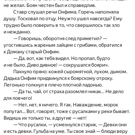
не желал. Боян честен был и справедлив.
Ставр слушал речи Онфима. Горечь наполняла
душу. Тосковал по отцу. Неужто ушел навсегда? Ему
трудно было поверить в то, что свершилось так зло
и нежданно.
— Говоришь, оборотня след приметил? —
угостившись жареным зайцем с грибами, обратился
к Доману старый Онфим.
— Да, вот, как тебя видел. Но пропал, будто
и не было. Диво дивное! — сокрушался боярич.
Пахнуло пряно: кожей сыромятной, луком, дымом.
Дядька Онфим придвинулся к боярскому отроку.
Легонько толкнул в плечо плотной ладонью.
— Да ты, чай, от страха разомлел никак… Не дело
для ловчего!
— Нет, нет, я ничего. Я так. Наваждение, морок
попутал… Вот, говорят, тоже с русалками у реки бывает.
Видишь их только ты, а другие — нет!
— Что русалки, — усмехнулся старик, — Девки они
и есть девки. Гульба на уме. Ты свое знай — блюди веру