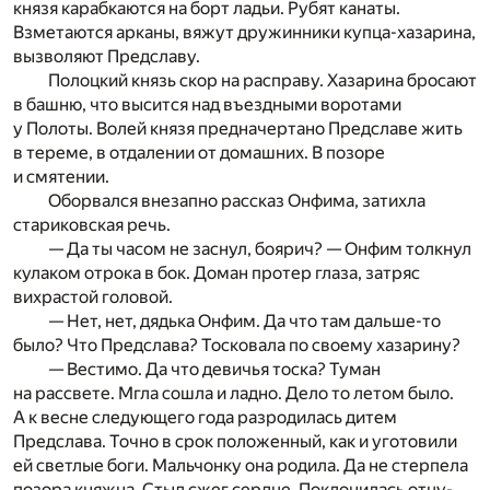
князя карабкаются на борт ладьи. Рубят канаты.
Взметаются арканы, вяжут дружинники купца-хазарина,
вызволяют Предславу.
Полоцкий князь скор на расправу. Хазарина бросают
в башню, что высится над въездными воротами
у Полоты. Волей князя предначертано Предславе жить
в тереме, в отдалении от домашних. В позоре
и смятении.
Оборвался внезапно рассказ Онфима, затихла
стариковская речь.
— Да ты часом не заснул, боярич? — Онфим толкнул
кулаком отрока в бок. Доман протер глаза, затряс
вихрастой головой.
— Нет, нет, дядька Онфим. Да что там дальше-то
было? Что Предслава? Тосковала по своему хазарину?
— Вестимо. Да что девичья тоска? Туман
на рассвете. Мгла сошла и ладно. Дело то летом было.
А к весне следующего года разродилась дитем
Предслава. Точно в срок положенный, как и уготовили
ей светлые боги. Мальчонку она родила. Да не стерпела
позора княжна. Стыд сжег сердце. Поклонилась отцу-