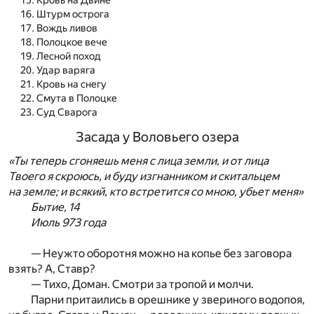
Кровь на Двине
Штурм острога
Вождь ливов
Полоцкое вече
Лесной поход
Удар варяга
Кровь на снегу
Смута в Полоцке
Суд Сварога
Засада у Воловьего озера
«Ты теперь сгоняешь меня с лица земли, и от лица
Твоего я скроюсь, и буду изгнанником и скитальцем
на земле; и всякий, кто встретится со мною, убьет меня»
Бытие, 14
Июль 973 года
— Неужто оборотня можно на копье без заговора
взять? А, Ставр?
— Тихо, Доман. Смотри за тропой и молчи.
Парни притаились в орешнике у звериного водопоя,