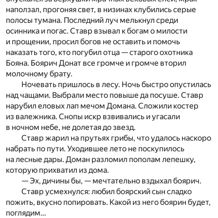
наползал, прогоняя свет, в низинах клубились серые
полосы тумана. Последний луч мелькнул среди
осинника и погас. Ставр взывал к богам о милости
и прощении, просил богов не оставить и помочь
наказать того, кто погубил отца — старого охотника
Бояна. Боярич Донат все громче и громче вторил
молочному брату.
Ночевать пришлось в лесу. Ночь быстро опустилась
над чащами. Выбрали место повыше да посуше. Ставр
нарубил еловых лап мечом Домана. Сложили костер
из валежника. Снопы искр взвивались и угасали
в ночном небе, не долетая до звезд.
Ставр жарил на прутьях грибы, что удалось наскоро
набрать по пути. Уходившее лето не поскупилось
на лесные дары. Доман разломил пополам лепешку,
которую прихватил из дома.
— Эх, дичины бы, — мечтательно вздыхал боярич.
Ставр усмехнулся: любил боярский сын сладко
пожить, вкусно попировать. Какой из него боярин будет,
поглядим…