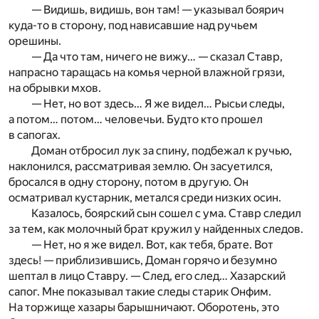
— Видишь, видишь, вон там! — указывал боярич
куда-то в сторону, под нависавшие над ручьем
орешины.
— Да что там, ничего не вижу… — сказал Ставр,
напрасно таращась на комья черной влажной грязи,
на обрывки мхов.
— Нет, но вот здесь… Я же видел… Рысьи следы,
а потом… потом… человечьи. Будто кто прошел
в сапогах.
Доман отбросил лук за спину, подбежал к ручью,
наклонился, рассматривая землю. Он засуетился,
бросался в одну сторону, потом в другую. Он
осматривал кустарник, метался среди низких осин.
Казалось, боярский сын сошел с ума. Ставр следил
за тем, как молочный брат кружил у найденных следов.
— Нет, но я же видел. Вот, как тебя, брате. Вот
здесь! — приблизившись, Доман горячо и безумно
шептал в лицо Ставру. — След, его след… Хазарский
сапог. Мне показывал такие следы старик Онфим.
На торжище хазары барышничают. Оборотень, это