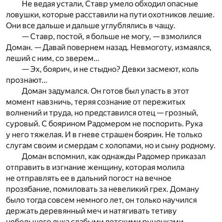
Не ведая устали, Ставр умело обходил опасные
ловушки, которые расставили на пути охотников лешие.
Они все дальше и дальше углублялись в чащу.
— Ставр, постой, я больше не могу, — взмолился
Доман. — Давай повернем назад. Невмоготу, измаялся,
леший с ним, со зверем…
— Эх, боярич, и не стыдно? Девки засмеют, коль
прознают…
Доман задумался. Он готов был упасть в этот
момент навзничь, теряя сознание от пережитых
волнений и труда, но представился отец — грозный,
суровый. С боярином Радомером не поспорить. Рука
у него тяжелая. И в гневе страшен боярин. Не только
слугам своим и смердам с холопами, но и сыну родному.
Доман вспомнил, как однажды Радомер приказал
отправить в изгнание женщину, которая молила
не отправлять ее в дальний погост на вечное
прозябание, помиловать за невеликий грех. Доману
было тогда совсем немного лет, он только научился
держать деревянный меч и натягивать тетиву
небольшого лука слабыми детскими ручонками.