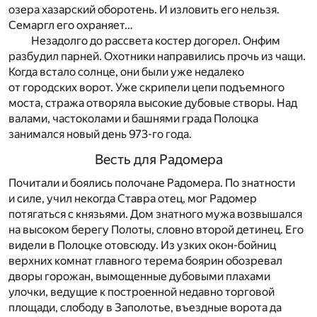
озера хазарский оборотень. И изловить его нельзя.
Семаргл его охраняет…
Незадолго до рассвета костер догорел. Онфим
разбудил парней. Охотники направились прочь из чащи.
Когда встало солнце, они были уже недалеко
от городских ворот. Уже скрипели цепи подъемного
моста, стража отворяла высокие дубовые створы. Над
валами, частоколами и башнями града Полоцка
занимался новый день 973-го года.
Весть для Радомера
Почитали и боялись полочане Радомера. По знатности
и силе, учил некогда Ставра отец, мог Радомер
потягаться с князьями. Дом знатного мужа возвышался
на высоком берегу Полоты, словно второй детинец. Его
видели в Полоцке отовсюду. Из узких окон-бойниц
верхних комнат главного терема боярин обозревал
дворы горожан, вымощенные дубовыми плахами
улочки, ведущие к построенной недавно торговой
площади, слободу в Заполотье, въездные ворота да