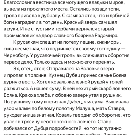
Благословила вестница всемогущего владыки миров,
вывела из проклятого места. Остались позади топи,
тропа привела в дубраву. Сказывал отец, что и добычей
боги наградили в тот день. Красный зверь сам шел
в руки. И не с пустыми торбами вернулся старый
промысловик на двор славного боярина Радомира.
К русалкам спешат на потеху лешие, кикиморы,
сила несметная, что подчиняется своему господину —
Чернобогу. У русалочьей тропы выслеживать оборотня
первое дело. Только здесь и можно его перенять.
Эх, отец, отец! Отправился на Воловье озеро
и пропал в трясине. Кузнец Дубец принес семье Бояна
дурную весть. Хотел коваль железной рудой у топей
разжиться. А нашел суму. В ней нехитрый скарб ловчего
Бояна. Краюха хлеба, любовно завернутая в рушник.
По рушнику тому и признал Дубец, чья сума. Вышивала
узоры алым по белому полотну Малуша, мать Ставра,
рукодельница знатная. Коваль твердил об оборотне, что
увлек в трясину неосторожного ловчего. Ставр
добивался от Дубца подробностей, но тот испуганно
таращился, кричал, рвал посконную рубаху. Россказни