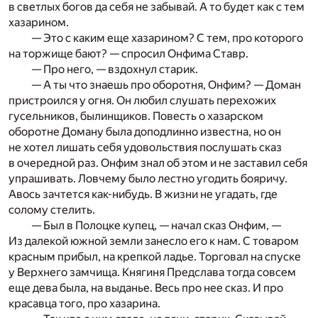
в светлых богов да себя не забывай. А то будет как с тем
хазарином.
— Это с каким еще хазарином? С тем, про которого
на торжище бают? — спросил Онфима Ставр.
— Про него, — вздохнул старик.
— А ты что знаешь про оборотня, Онфим? — Доман
пристроился у огня. Он любил слушать перехожих
гусельников, былинщиков. Повесть о хазарском
оборотне Доману была доподлинно известна, но он
не хотел лишать себя удовольствия послушать сказ
в очередной раз. Онфим знал об этом и не заставил себя
упрашивать. Ловчему было лестно угодить бояричу.
Авось зачтется как-нибудь. В жизни не угадать, где
солому стелить.
— Был в Полоцке купец, — начал сказ Онфим, —
Из далекой южной земли занесло его к нам. С товаром
красным прибыл, на крепкой ладье. Торговал на спуске
у Верхнего замчища. Княгиня Предслава тогда совсем
еще дева была, на выданье. Весь про нее сказ. И про
красавца того, про хазарина.