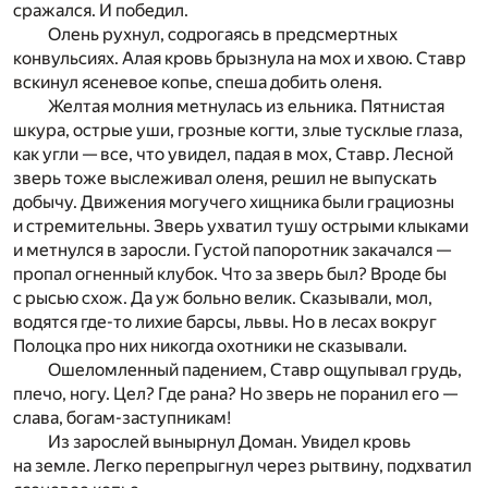
сражался. И победил.
Олень рухнул, содрогаясь в предсмертных
конвульсиях. Алая кровь брызнула на мох и хвою. Ставр
вскинул ясеневое копье, спеша добить оленя.
Желтая молния метнулась из ельника. Пятнистая
шкура, острые уши, грозные когти, злые тусклые глаза,
как угли — все, что увидел, падая в мох, Ставр. Лесной
зверь тоже выслеживал оленя, решил не выпускать
добычу. Движения могучего хищника были грациозны
и стремительны. Зверь ухватил тушу острыми клыками
и метнулся в заросли. Густой папоротник закачался —
пропал огненный клубок. Что за зверь был? Вроде бы
с рысью схож. Да уж больно велик. Сказывали, мол,
водятся где-то лихие барсы, львы. Но в лесах вокруг
Полоцка про них никогда охотники не сказывали.
Ошеломленный падением, Ставр ощупывал грудь,
плечо, ногу. Цел? Где рана? Но зверь не поранил его —
слава, богам-заступникам!
Из зарослей вынырнул Доман. Увидел кровь
на земле. Легко перепрыгнул через рытвину, подхватил