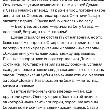
Осыпаемые сухими ломкими ветками, хвоей Доман
и Ставр мчались вперед. На рыжей прошлогодней хвое
алели пятна. Олень истекал кровью. Охотничий азарт
захватил парней. Жажда добычи гнала их по лесу.
— Быстрее, быстрее, — кричал на бегу Ставр, —
поспешай, боярин, а то не нагоним!
Доман старался не отставать от напарника, но это
было совсем непросто. Ставр легко и стремительно
перепрыгивал через рытвины и поваленные стволы,
обходил пни, умело лавировал между деревьями.
Пышные папоротники иногда скрывали от Домана
охотника. Но Ставр не терял из виду боярича, успевая
находить новые и новые следы спасавшего свою жизнь
зверя. Ставр скалил зубы и взмахивал копьем, увлекая
за собой Домана. Казалось, он не бежал — летел над
мхами и кочками.
Светлое пятно мелькало впереди — там, где
хрустели сучья. Олень уходил к болотистой низине,
за которой начинались пригорки, поросшие чахлым
березняком и осинами. Ельник заканчивался. Ставр