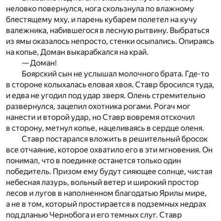
неловко повернулся, нога скользнула по влажному
блестящему мху, и парень кубарем полетел на кучу
валежника, набившегося в лесную рытвину. Выбраться
из ямы оказалось непросто, стенки осыпались. Опираясь
на копье, Доман выкарабкался на край.
— Доман!
Боярский сын не услышал молочного брата. Где-то
в стороне колыхалась еловая хвоя. Ставр бросился туда,
и едва не угодил под удар зверя. Олень стремительно
развернулся, зацепил охотника рогами. Рогач мог
нанести и второй удар, но Ставр вовремя отскочил
в сторону, метнул копье, нацеливаясь в сердце оленя.
Ставр постарался вложить в решительный бросок
все отчаяние, которое охватило его в эти мгновения. Он
понимал, что в поединке останется только один
победитель. Призом ему будут сияющее солнце, чистая
небесная лазурь, вольный ветер и широкий простор
лесов и лугов в наполненном благодатью Ярилы мире,
а не в том, который простирается в подземных недрах
под дланью Чернобога и его темных слуг. Ставр