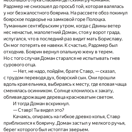
Радомер не снизошел до просьб той, которая валялась
у ног безжалостного боярина. На рассвете обоз покинул
боярское подворье на замковой горе Полоцка.
Туманным сентябрьским утром, когда с Двины ветер
нес ненастье, малолетний Доман, стоя у ворот града,
испугался, что в последний раз видит мать Бориславу.
Он мог потерять ее навеки. К счастью, Радомер был
отходчив. Боярин вернул опальную жену в терем.
Но с того случая Доман старался не испытывать гнев
сурового отца.
— Нет, не надо, пойдём, брате Ставр, — сказал,
с трудом переводя дух, боярский сын. Они прошли
вдоль края ельника, выбираясь к месту, где еловая чаща
сменялась осинником. Солнце клонилось к закату,
обливая дрожащие деревца красноватым светом.
И тогда Доман вскрикнул.
— Ставр! Ты видел это?
Качаясь, опираясь на гибкое древко копья, Ставр
приблизился к бояричу. Доман застыл у мелкого ручья,
берег которого был истоптан зверьем.