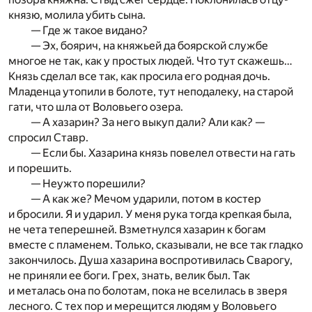
князю, молила убить сына.
— Где ж такое видано?
— Эх, боярич, на княжьей да боярской службе
многое не так, как у простых людей. Что тут скажешь…
Князь сделал все так, как просила его родная дочь.
Младенца утопили в болоте, тут неподалеку, на старой
гати, что шла от Воловьего озера.
— А хазарин? За него выкуп дали? Али как? —
спросил Ставр.
— Если бы. Хазарина князь повелел отвести на гать
и порешить.
— Неужто порешили?
— А как же? Мечом ударили, потом в костер
и бросили. Я и ударил. У меня рука тогда крепкая была,
не чета теперешней. Взметнулся хазарин к богам
вместе с пламенем. Только, сказывали, не все так гладко
закончилось. Душа хазарина воспротивилась Сварогу,
не приняли ее боги. Грех, знать, велик был. Так
и металась она по болотам, пока не вселилась в зверя
лесного. С тех пор и мерещится людям у Воловьего