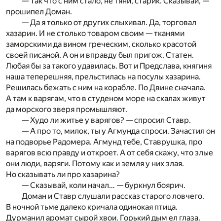
— Так что с ним стало, не тяни, старик. Сказывай, —
прошипел Доман.
— Да я только от других слыхивал. Да, торговал
хазарин. И не столько товаром своим — тканями
заморскими да вином греческим, сколько красотой
своей писаной. А он и вправду был пригож. Статен.
Любая бы за такого удавилась. Вот и Предслава, княгиня
наша теперешняя, прельстилась на посулы хазарина.
Решилась бежать с ним на корабле. По Двине сначала.
А там к варягам, что в студеном море на скалах живут
да морского зверя промышляют.
— Худо ли житье у варягов? — спросил Ставр.
— А про то, милок, ты у Агмунда спроси. Зачастил он
на подворье Радомера. Агмунд тебе, Ставрушка, про
варягов всю правду и откроет. А от себя скажу, что злые
они люди, варяги. Потому как и земля у них злая.
Но сказывать ли про хазарина?
— Сказывай, коли начал… — буркнул боярич.
Доман и Ставр слушали рассказ старого ловчего.
В ночной тьме далеко кричала одинокая птица.
Дурманил аромат сырой хвои. Горький дым ел глаза.