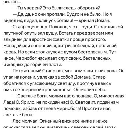
был он…
— Ты уверен? Это были следы оборотня?
— Да, да, но они пропали. Будто и не было. Но я
видел их, видел, клянусь богами! — кричал Доман.
Ставр оцепенел. Похолодело в груди. Страх липкой
паутиной опутывал душу. Встать перед зверем или
злыднем для яростной схватки проще простого.
Нападай или обороняйся, хитри, побеждай, проливай
кровь. Но если столкнулся с духом бестелесным. Тут
иное. Чернобог насылает слуг своих, бестелесных
и жадных до горячей плоти.
Потрясенный Ставр не смог вымолвить ни слова. Он
упал на колени, увлекая за собой Домана. Ставр
обратился к угасающему светилу, протянув ввысь
омытое звериной кровью копье. Он молил небо.
— Светлые боги, молим вас о пощаде. О, милостивая
Лада! О, Ярило, не покидай нас! О, Световит, подай нам
помощь, избавь от гнева Чернобога! Простите нас,
светлые боги.
Лес молчал. Огненный диск все ниже и ниже
опускался за верхушки мрачных вековых елей, мрак