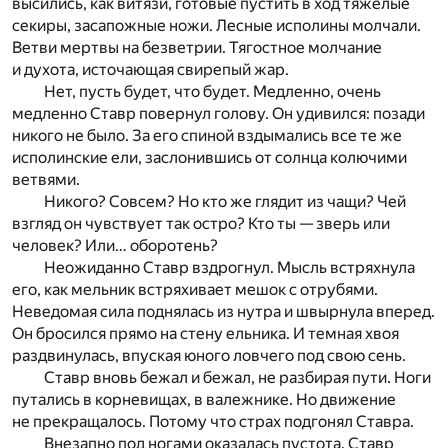
высились, как витязи, готовые пустить в ход тяжелые
секиры, засапожные ножи. Лесные исполины молчали.
Ветви мертвы на безветрии. Тягостное молчание
и духота, источающая свирепый жар.
Нет, пусть будет, что будет. Медленно, очень
медленно Ставр повернул голову. Он удивился: позади
никого не было. За его спиной вздымались все те же
исполинские ели, заслонившись от солнца колючими
ветвями.
Никого? Совсем? Но кто же глядит из чащи? Чей
взгляд он чувствует так остро? Кто ты — зверь или
человек? Или… оборотень?
Неожиданно Ставр вздрогнул. Мысль встряхнула
его, как мельник встряхивает мешок с отрубями.
Неведомая сила поднялась из нутра и швырнула вперед.
Он бросился прямо на стену ельника. И темная хвоя
раздвинулась, впуская юного ловчего под свою сень.
Ставр вновь бежал и бежал, не разбирая пути. Ноги
путались в корневищах, в валежнике. Но движение
не прекращалось. Потому что страх подгонял Ставра.
Внезапно под ногами оказалась пустота. Ставр