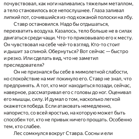
почувствовал, как ноги наливались тяжелым металлом,
а тело становилось все непослушнее. Глаза заливал
липкий пот, сочившийся из-под кожаной полоски на лбу.
Ставр остановился. Надо бы отдышаться,
перехватить воздуха. Казалось, тело больше не в силах
двигаться среди чащи. Что-то приковывало его к месту.
Он чувствовал на себе чей-то взгляд. Кто-то стоит
и дышит за спиной. Обернуться? Вот сейчас — быстро
и резко. Или сделать вид, что не заметил
преследователя?
Он не признался бы себе в мимолетной слабости,
но спокойствие на миг покинуло его. Ставр не знал, что
предпринять. А тот, кто мог находиться позади, сейчас,
наверное, рассматривал его с головы до ног. Оценивал
его мышцы, силу. И думал о том, насколько легкой
окажется победа. Если атаковать немедленно,
напористо, со всей яростью, на которую может быть
способен тот, кто не привык ничего прощать. Особенно
тем, кто слабее.
Лес сомкнулся вокруг Ставра. Сосны и ели