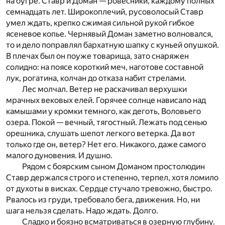
на бугре. Ставр и Доман — ровесники, каждому полных
семнадцать лет. Широкоплечий, русоволосый Ставр
умел ждать, крепко сжимая сильной рукой гибкое
ясеневое копье. Чернявый Доман заметно волновался,
то и дело поправлял бархатную шапку с куньей опушкой.
В плечах был он поуже товарища, зато снаряжен
солидно: на поясе короткий меч, наготове составной
лук, рогатина, колчан до отказа набит стрелами.
Лес молчал. Ветер не раскачивал верхушки
мрачных вековых елей. Горячее солнце нависало над
камышами у кромки темного, как деготь, Воловьего
озера. Покой — вечный, тягостный. Лежать под сенью
орешника, слушать шепот легкого ветерка. Да вот
только где он, ветер? Нет его. Никакого, даже самого
малого дуновения. И душно.
Рядом с боярским сыном Доманом простолюдин
Ставр держался строго и степенно, терпел, хотя ломило
от духоты в висках. Сердце стучало тревожно, быстро.
Рвалось из груди, требовало бега, движения. Но, ни
шага нельзя сделать. Надо ждать. Долго.
Сладко и боязно всматриваться в озерную глубину.