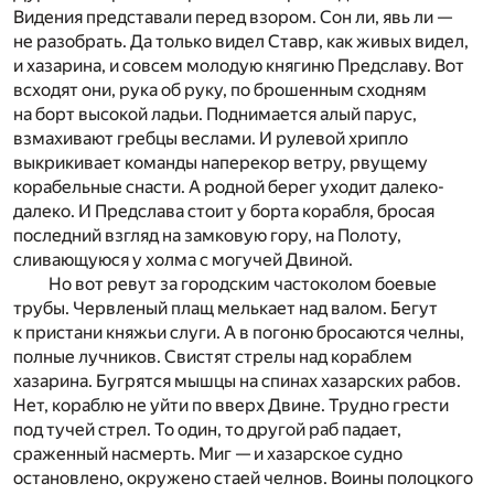
Видения представали перед взором. Сон ли, явь ли —
не разобрать. Да только видел Ставр, как живых видел,
и хазарина, и совсем молодую княгиню Предславу. Вот
всходят они, рука об руку, по брошенным сходням
на борт высокой ладьи. Поднимается алый парус,
взмахивают гребцы веслами. И рулевой хрипло
выкрикивает команды наперекор ветру, рвущему
корабельные снасти. А родной берег уходит далеко-
далеко. И Предслава стоит у борта корабля, бросая
последний взгляд на замковую гору, на Полоту,
сливающуюся у холма с могучей Двиной.
Но вот ревут за городским частоколом боевые
трубы. Червленый плащ мелькает над валом. Бегут
к пристани княжьи слуги. А в погоню бросаются челны,
полные лучников. Свистят стрелы над кораблем
хазарина. Бугрятся мышцы на спинах хазарских рабов.
Нет, кораблю не уйти по вверх Двине. Трудно грести
под тучей стрел. То один, то другой раб падает,
сраженный насмерть. Миг — и хазарское судно
остановлено, окружено стаей челнов. Воины полоцкого