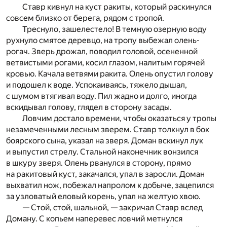
Ставр кивнул на куст ракиты, который раскинулся
совсем близко от берега, рядом с тропой.
Треснуло, зашелестело! В темную озерную воду
рухнуло смятое деревцо, на тропу выбежал олень-
рогач. Зверь дрожал, поводил головой, осененной
ветвистыми рогами, косил глазом, налитым горячей
кровью. Качала ветвями ракита. Олень опустил голову
и подошел к воде. Успокаиваясь, тяжело дышал,
с шумом втягивал воду. Пил жадно и долго, иногда
вскидывал голову, глядел в сторону засады.
Ловчим достало времени, чтобы оказаться у тропы
незамеченными лесным зверем. Ставр толкнул в бок
боярского сына, указал на зверя. Доман вскинул лук
и выпустил стрелу. Стальной наконечник вонзился
в шкуру зверя. Олень рванулся в сторону, прямо
на ракитовый куст, закачался, упал в заросли. Доман
выхватил нож, побежал напролом к добыче, зацепился
за узловатый еловый корень, упал на желтую хвою.
— Стой, стой, шальной, — закричал Ставр вслед
Доману. С копьем наперевес ловчий метнулся