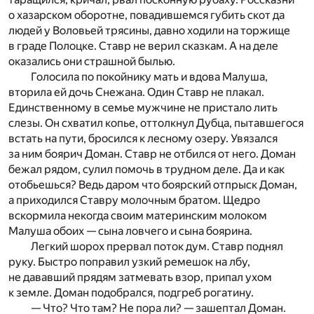
о хазарском оборотне, повадившемся губить скот да
людей у Воловьей трясины, давно ходили на торжище
в граде Полоцке. Ставр не верил сказкам. А на деле
оказались они страшной былью.
Голосила по покойнику мать и вдова Малуша,
вторила ей дочь Снежана. Один Ставр не плакал.
Единственному в семье мужчине не пристало лить
слезы. Он схватил копье, оттолкнул Дубца, пытавшегося
встать на пути, бросился к лесному озеру. Увязался
за ним боярич Доман. Ставр не отбился от него. Доман
бежал рядом, сулил помочь в трудном деле. Да и как
отобьешься? Ведь даром что боярский отпрыск Доман,
а приходился Ставру молочным братом. Щедро
вскормила некогда своим материнским молоком
Малуша обоих — сына ловчего и сына боярина.
Легкий шорох прервал поток дум. Ставр поднял
руку. Быстро поправил узкий ремешок на лбу,
не дававший прядям затмевать взор, припал ухом
к земле. Доман подобрался, подгреб рогатину.
— Что? Что там? Не пора ли? — зашептал Доман.