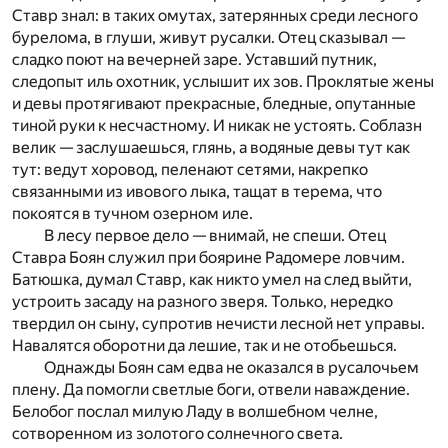
Ставр знал: в таких омутах, затерянных среди лесного
бурелома, в глуши, живут русалки. Отец сказывал —
сладко поют на вечерней заре. Уставший путник,
следопыт иль охотник, услышит их зов. Проклятые жены
и девы протягивают прекрасные, бледные, опутанные
тиной руки к несчастному. И никак не устоять. Соблазн
велик — заслушаешься, глянь, а водяные девы тут как
тут: ведут хоровод, пеленают сетями, накрепко
связанными из ивового лыка, тащат в терема, что
покоятся в тучном озерном иле.
В лесу первое дело — внимай, не спеши. Отец
Ставра Боян служил при боярине Радомере ловчим.
Батюшка, думал Ставр, как никто умел на след выйти,
устроить засаду на разного зверя. Только, нередко
твердил он сыну, супротив нечисти лесной нет управы.
Навалятся оборотни да лешие, так и не отобьешься.
Однажды Боян сам едва не оказался в русалочьем
плену. Да помогли светлые боги, отвели наваждение.
Белобог послал милую Ладу в волшебном челне,
сотворенном из золотого солнечного света.