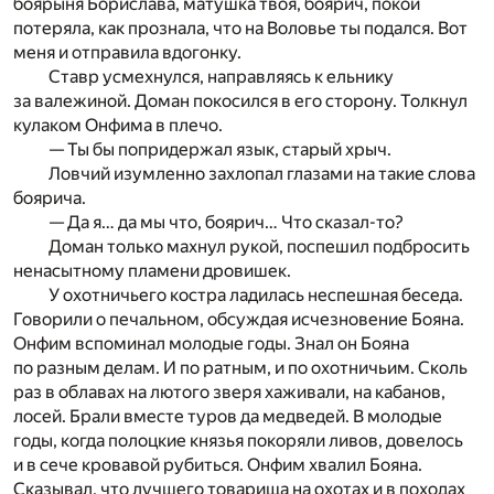
боярыня Борислава, матушка твоя, боярич, покой
потеряла, как прознала, что на Воловье ты подался. Вот
меня и отправила вдогонку.
Ставр усмехнулся, направляясь к ельнику
за валежиной. Доман покосился в его сторону. Толкнул
кулаком Онфима в плечо.
— Ты бы попридержал язык, старый хрыч.
Ловчий изумленно захлопал глазами на такие слова
боярича.
— Да я… да мы что, боярич… Что сказал-то?
Доман только махнул рукой, поспешил подбросить
ненасытному пламени дровишек.
У охотничьего костра ладилась неспешная беседа.
Говорили о печальном, обсуждая исчезновение Бояна.
Онфим вспоминал молодые годы. Знал он Бояна
по разным делам. И по ратным, и по охотничьим. Сколь
раз в облавах на лютого зверя хаживали, на кабанов,
лосей. Брали вместе туров да медведей. В молодые
годы, когда полоцкие князья покоряли ливов, довелось
и в сече кровавой рубиться. Онфим хвалил Бояна.
Сказывал, что лучшего товарища на охотах и в походах