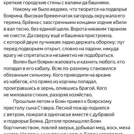
крепкие городские стены с валами да башнями.
Никому не было ведомо, что творится на подворье
боярина. Высокая бревенчатая загородь окружала его
терема, брёвна с заостренными концами зодчие вбили
в вал тесно, без единой щели. Ворота никаким тараном
не снести. Да сверху ещё и башенка пристроена,
с которой двум лучникам ладно держать оборону: луг
перед подворьем открыт, словно на ладони, никуда
врагу не спрятаться и незаметно не подобраться.
Волен был боярин жаловать и казнить любого, кто
попадал в его кабалу. Всяк по-разному становился
обязанным сильному. Кого приводили на аркане
из набегов, кто прямо из корчмы попадал,
проигравшись в зернь, опившись брагой. Кого
не миловала стихия, разоряя хозяйство.
Прошлым летом и Боян привел к боярскому
престолу сына Ставра. Лесной пожар поднялся
с ветром, пожрал в одночасье вместе с дубравой
и подворье Бояна. Дотоле промышлял Боян
бортничеством, ловлей зверья, добывал мед, воск, меха