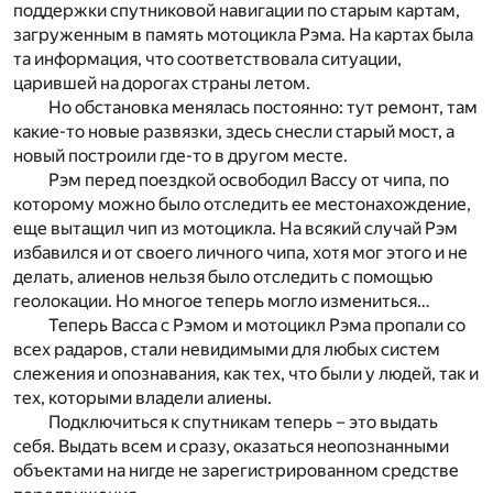
поддержки спутниковой навигации по старым картам,
загруженным в память мотоцикла Рэма. На картах была
та информация, что соответствовала ситуации,
царившей на дорогах страны летом.
Но обстановка менялась постоянно: тут ремонт, там
какие-то новые развязки, здесь снесли старый мост, а
новый построили где-то в другом месте.
Рэм перед поездкой освободил Вассу от чипа, по
которому можно было отследить ее местонахождение,
еще вытащил чип из мотоцикла. На всякий случай Рэм
избавился и от своего личного чипа, хотя мог этого и не
делать, алиенов нельзя было отследить с помощью
геолокации. Но многое теперь могло измениться…
Теперь Васса с Рэмом и мотоцикл Рэма пропали со
всех радаров, стали невидимыми для любых систем
слежения и опознавания, как тех, что были у людей, так и
тех, которыми владели алиены.
Подключиться к спутникам теперь – это выдать
себя. Выдать всем и сразу, оказаться неопознанными
объектами на нигде не зарегистрированном средстве