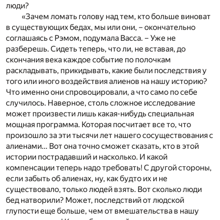
люди?
«Зачем ломать голову над тем, кто больше виноват
в существующих бедах, мы или они, – окончательно
соглашаясь с Рэмом, подумала Васса. – Уже не
разберешь. Сидеть теперь, что ли, не вставая, до
скончания века каждое событие по полочкам
раскладывать, прикидывать, какие были последствия у
того или иного воздействия алиенов на нашу историю?
Что именно они спровоцировали, а что само по себе
случилось. Наверное, столь сложное исследование
может произвести лишь какая-нибудь специальная
мощная программа. Которая посчитает все то, что
произошло за эти тысячи лет нашего сосуществования с
алиенами… Вот она точно сможет сказать, кто в этой
истории пострадавший и насколько. И какой
компенсации теперь надо требовать! С другой стороны,
если забыть об алиенах, ну, как будто их и не
существовало, только людей взять. Вот сколько люди
бед натворили? Может, последствий от людской
глупости еще больше, чем от вмешательства в нашу