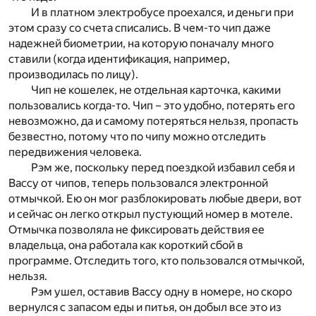
И в платном электробусе проехался, и деньги при
этом сразу со счета списались. В чем-то чип даже
надежней биометрии, на которую поначалу много
ставили (когда идентификация, например,
производилась по лицу).
Чип не кошелек, не отдельная карточка, какими
пользовались когда-то. Чип – это удобно, потерять его
невозможно, да и самому потеряться нельзя, пропасть
безвестно, потому что по чипу можно отследить
передвижения человека.
Рэм же, поскольку перед поездкой избавил себя и
Вассу от чипов, теперь пользовался электронной
отмычкой. Ею он мог разблокировать любые двери, вот
и сейчас он легко открыл пустующий номер в мотеле.
Отмычка позволяла не фиксировать действия ее
владельца, она работала как короткий сбой в
программе. Отследить того, кто пользовался отмычкой,
нельзя.
Рэм ушел, оставив Вассу одну в номере, но скоро
вернулся с запасом еды и питья, он добыл все это из