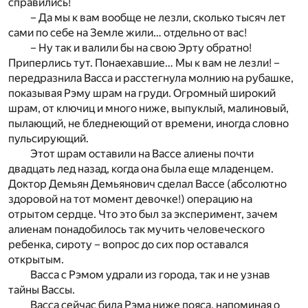
справились!
– Да мы к вам вообще не лезли, сколько тысяч лет
сами по себе на Земле жили… отдельно от вас!
– Ну так и валили бы на свою Эрту обратно!
Приперлись тут. Понаехавшие… Мы к вам не лезли! –
передразнила Васса и расстегнула молнию на рубашке,
показывая Рэму шрам на груди. Огромный широкий
шрам, от ключиц и много ниже, выпуклый, малиновый,
пылающий, не бледнеющий от времени, иногда словно
пульсирующий.
Этот шрам оставили на Вассе алиены почти
двадцать лед назад, когда она была еще младенцем.
Доктор Демьян Демьянович сделал Вассе (абсолютно
здоровой на тот момент девочке!) операцию на
отрытом сердце. Что это был за эксперимент, зачем
алиенам понадобилось так мучить человеческого
ребенка, сироту – вопрос до сих пор оставался
открытым.
Васса с Рэмом удрали из города, так и не узнав
тайны Вассы.
Васса сейчас била Рэма ниже пояса, напоминая о