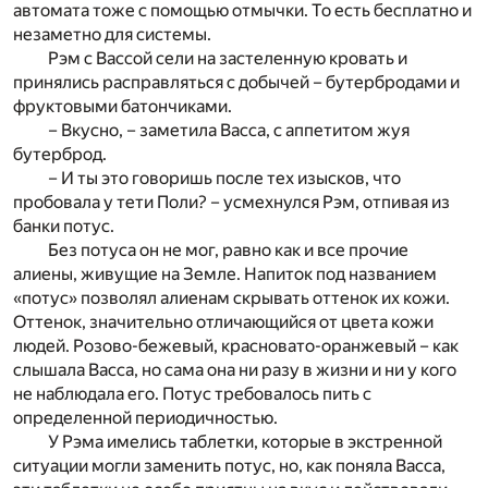
автомата тоже с помощью отмычки. То есть бесплатно и
незаметно для системы.
Рэм с Вассой сели на застеленную кровать и
принялись расправляться с добычей – бутербродами и
фруктовыми батончиками.
– Вкусно, – заметила Васса, с аппетитом жуя
бутерброд.
– И ты это говоришь после тех изысков, что
пробовала у тети Поли? – усмехнулся Рэм, отпивая из
банки потус.
Без потуса он не мог, равно как и все прочие
алиены, живущие на Земле. Напиток под названием
«потус» позволял алиенам скрывать оттенок их кожи.
Оттенок, значительно отличающийся от цвета кожи
людей. Розово-бежевый, красновато-оранжевый – как
слышала Васса, но сама она ни разу в жизни и ни у кого
не наблюдала его. Потус требовалось пить с
определенной периодичностью.
У Рэма имелись таблетки, которые в экстренной
ситуации могли заменить потус, но, как поняла Васса,