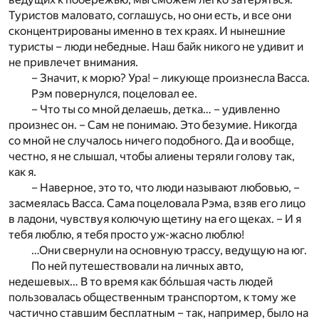
Туристов маловато, соглашусь, но они есть, и все они
сконцентрированы именно в тех краях. И нынешние
туристы – люди небедные. Наш байк никого не удивит и
не привлечет внимания.
– Значит, к морю? Ура! – ликующе произнесла Васса.
Рэм повернулся, поцеловал ее.
– Что ты со мной делаешь, детка… – удивленно
произнес он. – Сам не понимаю. Это безумие. Никогда
со мной не случалось ничего подобного. Да и вообще,
честно, я не слышал, чтобы алиены теряли голову так,
как я.
– Наверное, это то, что люди называют любовью, –
засмеялась Васса. Сама поцеловала Рэма, взяв его лицо
в ладони, чувствуя колючую щетину на его щеках. – И я
тебя люблю, я тебя просто уж-жасно люблю!
…Они свернули на основную трассу, ведущую на юг.
По ней путешествовали на личных авто,
недешевых… В то время как бо́льшая часть людей
пользовалась общественным транспортом, к тому же
частично ставшим бесплатным – так, например, было на