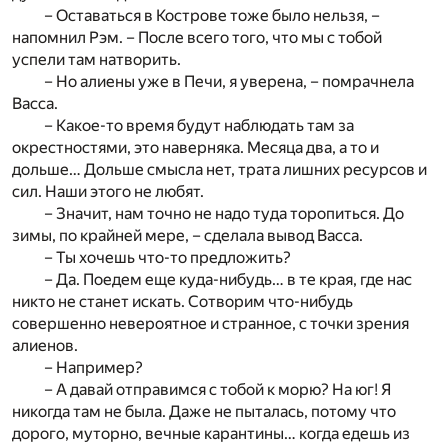
– Оставаться в Кострове тоже было нельзя, –
напомнил Рэм. – После всего того, что мы с тобой
успели там натворить.
– Но алиены уже в Печи, я уверена, – помрачнела
Васса.
– Какое-то время будут наблюдать там за
окрестностями, это наверняка. Месяца два, а то и
дольше… Дольше смысла нет, трата лишних ресурсов и
сил. Наши этого не любят.
– Значит, нам точно не надо туда торопиться. До
зимы, по крайней мере, – сделала вывод Васса.
– Ты хочешь что-то предложить?
– Да. Поедем еще куда-нибудь… в те края, где нас
никто не станет искать. Сотворим что-нибудь
совершенно невероятное и странное, с точки зрения
алиенов.
– Например?
– А давай отправимся с тобой к морю? На юг! Я
никогда там не была. Даже не пыталась, потому что
дорого, муторно, вечные карантины… когда едешь из