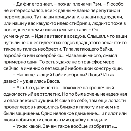
– Да фиг его знает, – пожал плечами Рэм. – Я особо
не интересовался, все ж давным-давно перепутано и
перемешано. Тут наши придумали, а ваши подглядели,
или наши у вас какую-то идею стибрили, люди-то тоже в
последнее время сильно умные стали. – Он
усмехнулся. – Идеи витают в воздухе. Слышал, что ваши
чуть ли не с шестидесятых годов двадцатого века что-то
такое пытались изобрести. Типа летающего байка,
аэробайка или ховербайка… Названий много, смысл
примерно один. То есть я даже не о трансформере
сейчас, а именно о летающей небольшой конструкции.
– Наши летающий байк изобрели? Люди? И так
давно? – удивилась Васса.
– Ага. Создали нечто… похожее на крошечный
одноместный вертолетик. Но то была очень ненадежная
и опасная конструкция. И сама по себе, там еще лопасти
пропеллеров находились близко к пилоту и ничем не
были защищены. Одно неловкое движение… и пилот или
люди поблизости словно в мясорубку попадали.
– Ужас какой. Зачем такое вообще изобретать…