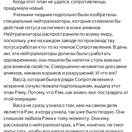
Когда этот план не удался, сопротивленцы
придумали новый.
Учеными-людьми подпольно были изобретены
специальные нейтрализаторы, которые отменили бы
действие потуса на пигмент в коже алиенов.
Нейтрализаторы распространили по всему миру,
поскольку уже на каждом заводе по производству
потуса работал кто-то из членов Сопротивления. В день
икс эти нейтрализаторы должны были сработать
одновременно, они лишили бы напиток столь важных
для алиенов свойств. Совершенно незаметно для самих
алиенов, никаких взрывов и разрушений. И что же?
Васса, которая была в рядах Сопротивления и
искренне сочувствовала подпольщикам, выдала этот
план Рэму. Потому что Рэм, как алиен, мог пострадать от
этой операции.
Васса не сразу узнала о том, кем на самом деле
является Рэм, а когда узнала, так уже было поздно. Она
слишком любила Рэма к тому моменту. Она ему
рассказала о нейтрализаторах, а Рэм, конечно, не смог
допустить, чтобы его народ подвергся угрозе полного