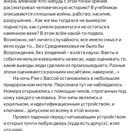
жизнь алиенов! Кто-нибудь с этой точки зрения
рассматривал человеческую историю? В учебниках
описываются сплошные войны, рабство, насилие,
разрушения… Как же мы тогда все не вымерли
подчистую, как сумели развиться и не остаться в
каменном веке? В этом всём какой-то подвох.
Возможно, нет ничего случайного, все имело смысл и
вело куда-то… Без Средневековья не было бы
Возрождения, без эпидемий – взлета науки. Факты и
события нельзя взвешивать на весах, надо оценивать то,
какие выводы люди сделали из произошедшего. Разные
эпохи оцениваются разными инсайтами, наверное…»
На ночь Рэм с Вассой остановились в небольшом
придорожном мотеле. Персонала тут не наблюдалось.
Номера открывались с помощью чипов, спрятанных под
кожу каждого человека. Эти чипы являлись и
кошельком, и идентификационным устройством, и
ключами… допуском ко всему в этой жизни.
Провел ладонью перед считывающим устройством
и открыл почти любую дверь (куда есть допуск), взял
что надо.