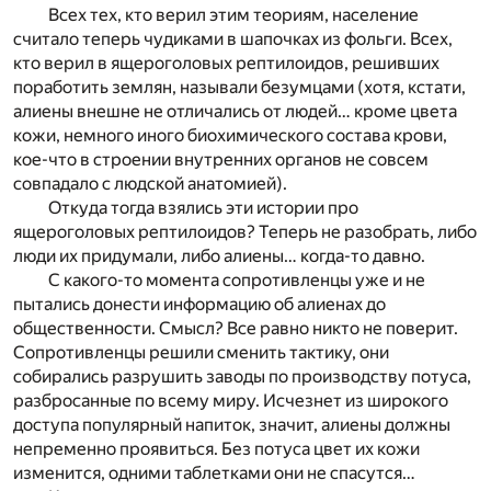
Всех тех, кто верил этим теориям, население
считало теперь чудиками в шапочках из фольги. Всех,
кто верил в ящероголовых рептилоидов, решивших
поработить землян, называли безумцами (хотя, кстати,
алиены внешне не отличались от людей… кроме цвета
кожи, немного иного биохимического состава крови,
кое-что в строении внутренних органов не совсем
совпадало с людской анатомией).
Откуда тогда взялись эти истории про
ящероголовых рептилоидов? Теперь не разобрать, либо
люди их придумали, либо алиены… когда-то давно.
С какого-то момента сопротивленцы уже и не
пытались донести информацию об алиенах до
общественности. Смысл? Все равно никто не поверит.
Сопротивленцы решили сменить тактику, они
собирались разрушить заводы по производству потуса,
разбросанные по всему миру. Исчезнет из широкого
доступа популярный напиток, значит, алиены должны
непременно проявиться. Без потуса цвет их кожи
изменится, одними таблетками они не спасутся…