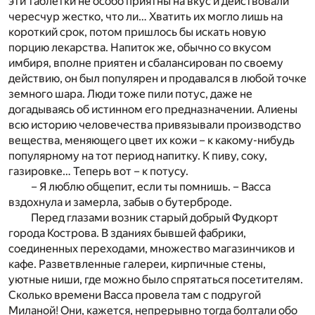
эти таблетки не особо приятны на вкус и действовали
чересчур жестко, что ли… Хватить их могло лишь на
короткий срок, потом пришлось бы искать новую
порцию лекарства. Напиток же, обычно со вкусом
имбиря, вполне приятен и сбалансирован по своему
действию, он был популярен и продавался в любой точке
земного шара. Люди тоже пили потус, даже не
догадываясь об истинном его предназначении. Алиены
всю историю человечества привязывали производство
вещества, меняющего цвет их кожи – к какому-нибудь
популярному на тот период напитку. К пиву, соку,
газировке… Теперь вот – к потусу.
– Я люблю общепит, если ты помнишь. – Васса
вздохнула и замерла, забыв о бутерброде.
Перед глазами возник старый добрый Фудкорт
города Кострова. В зданиях бывшей фабрики,
соединенных переходами, множество магазинчиков и
кафе. Разветвленные галереи, кирпичные стены,
уютные ниши, где можно было спрятаться посетителям.
Сколько времени Васса провела там с подругой
Миланой! Они, кажется, непрерывно тогда болтали обо