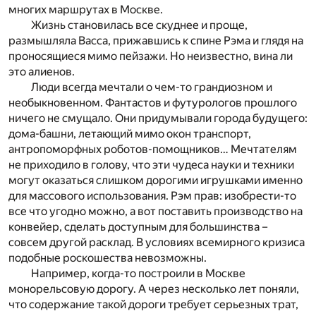
многих маршрутах в Москве.
Жизнь становилась все скуднее и проще,
размышляла Васса, прижавшись к спине Рэма и глядя на
проносящиеся мимо пейзажи. Но неизвестно, вина ли
это алиенов.
Люди всегда мечтали о чем-то грандиозном и
необыкновенном. Фантастов и футурологов прошлого
ничего не смущало. Они придумывали города будущего:
дома-башни, летающий мимо окон транспорт,
антропоморфных роботов-помощников… Мечтателям
не приходило в голову, что эти чудеса науки и техники
могут оказаться слишком дорогими игрушками именно
для массового использования. Рэм прав: изобрести-то
все что угодно можно, а вот поставить производство на
конвейер, сделать доступным для большинства –
совсем другой расклад. В условиях всемирного кризиса
подобные роскошества невозможны.
Например, когда-то построили в Москве
монорельсовую дорогу. А через несколько лет поняли,
что содержание такой дороги требует серьезных трат,