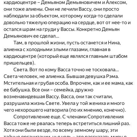
кардиоцентре – Демьяном Демьяновичем и Алексом,
они тоже алиены. Они не лечили Вассу, они просто
наблюдали за объектом, которому когда-то сделали
довольно тяжелую операцию на сердце, вот от нее-то и
остался шрам на груди у Вассы. Конкретно Демьян
Демьянович ее сделал…
Там, в прошлой жизни, пусть останется и Нина,
алиенка с холодными злыми глазами, главная в
кардиоцентре (который еще являлся главным штабом
пришельцев).
Света. Вот по кому Васса точно не тосковала…
Света человек, не алиенка. Бывшая девушка Рэма.
Мстительная и грубая особа. Впрочем, как и ее мама, как
ее бабушка. Все они – семейка, дружно
возненавидевшая Вассу. Васса, они так считали,
разрушила жизнь Свете. Увела у той жениха и много
чего нехорошего натворила (по их мнению, конечно).
Сопротивление еще. С членами Сопротивления
Васса тоже не рвалась теперь встретиться лишний раз.
Хотя они были везде, по всему земному шару, эти
тайные организации, чья цель – это рассказать миру о