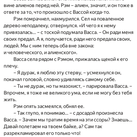
вине алиенов перед ней. Рэм – алиен, значит, и он тоже в
ответе за то, что произошло с Вассой когда-то.
Рэм помрачнел, нахмурился. Сел на поваленное
дерево неподалеку, отвернулся. «И чего я к нему
привязалась… – с тоской подумала Васса. – Он ради меня
своих предал. А я, получается, ради него предала своих,
людей. Мы с ним теперь оба вне закона:
и человеческого, и алиенского».
Васса села рядом с Рэмом, прижалась щекой к его
плечу.
– Я дурак, я люблю эту стерву, – усмехнулся он,
покачал головой, словно удивляясь самому себе.
– Ты не дурак, но ты мазохист, – парировала Васса. –
Впрочем, я тоже не великого ума, если не могу без тебя
жить.
Рэм опять засмеялся, обнял ее.
– Так глупо, я понимаю… – с досадой произнесла
Васса. – Зачем мы тратим время на эти ссоры? Знаешь…
Давай полетаем на твоем байке, а? Сам так
разрекламировал его только что!