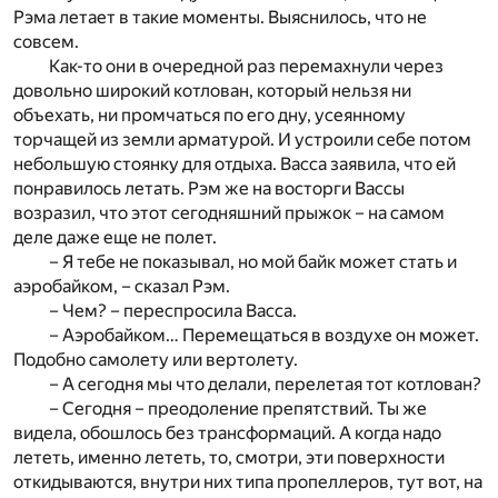
Рэма летает в такие моменты. Выяснилось, что не
совсем.
Как-то они в очередной раз перемахнули через
довольно широкий котлован, который нельзя ни
объехать, ни промчаться по его дну, усеянному
торчащей из земли арматурой. И устроили себе потом
небольшую стоянку для отдыха. Васса заявила, что ей
понравилось летать. Рэм же на восторги Вассы
возразил, что этот сегодняшний прыжок – на самом
деле даже еще не полет.
– Я тебе не показывал, но мой байк может стать и
аэробайком, – сказал Рэм.
– Чем? – переспросила Васса.
– Аэробайком… Перемещаться в воздухе он может.
Подобно самолету или вертолету.
– А сегодня мы что делали, перелетая тот котлован?
– Сегодня – преодоление препятствий. Ты же
видела, обошлось без трансформаций. А когда надо
лететь, именно лететь, то, смотри, эти поверхности
откидываются, внутри них типа пропеллеров, тут вот, на