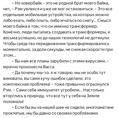
– Но ховербайк – это не родной брат моего байка,
нет, – Рэм увлекся и уже не мог остановиться. – Это все
отдельные мобильные устройства, на которых можно
либо ехать, либо плыть, либо мчаться по снегу… Смысл
моего байка в том, что он именно трансформер.
Конечно, люди пытались создавать и трансформеры, и
весьма успешно, но до наших технологий не дотянули.
Чтобы средство передвижения трансформировалось
моментально, за доли секунды, не снижая скорости при
этом…
– Вы нам все планы зарубили с этими вирусами, –
мрачно произнесла Васса.
– Да почему мы-то, я ж говорю, мы не особо тут
виноваты, вы сами кучу ошибок сделали, это
комплексная проблема! – тоже привычно огрызнулся
Рэм. – Сами себе иммунитет угробили… Настолько
вторглись в природу, что все тут у себя на Земле
поломали!
– Если бы вы на нашей шее не сидели, инопланетяне
проклятые, мы бы давно со своими проблемами