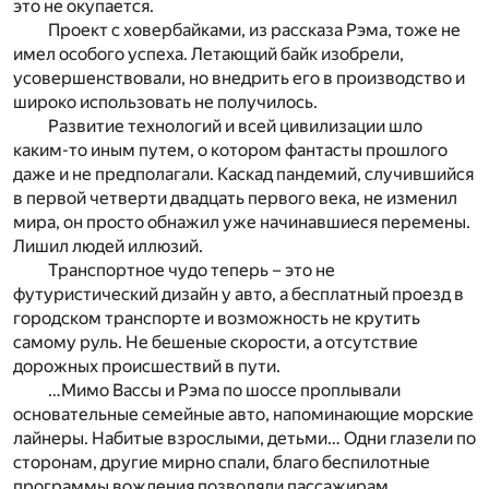
это не окупается.
Проект с ховербайками, из рассказа Рэма, тоже не
имел особого успеха. Летающий байк изобрели,
усовершенствовали, но внедрить его в производство и
широко использовать не получилось.
Развитие технологий и всей цивилизации шло
каким-то иным путем, о котором фантасты прошлого
даже и не предполагали. Каскад пандемий, случившийся
в первой четверти двадцать первого века, не изменил
мира, он просто обнажил уже начинавшиеся перемены.
Лишил людей иллюзий.
Транспортное чудо теперь – это не
футуристический дизайн у авто, а бесплатный проезд в
городском транспорте и возможность не крутить
самому руль. Не бешеные скорости, а отсутствие
дорожных происшествий в пути.
…Мимо Вассы и Рэма по шоссе проплывали
основательные семейные авто, напоминающие морские
лайнеры. Набитые взрослыми, детьми… Одни глазели по
сторонам, другие мирно спали, благо беспилотные
программы вождения позволяли пассажирам