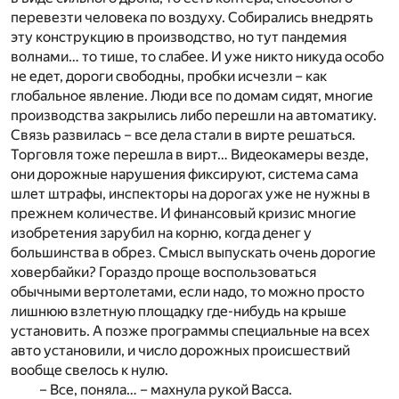
перевезти человека по воздуху. Собирались внедрять
эту конструкцию в производство, но тут пандемия
волнами… то тише, то слабее. И уже никто никуда особо
не едет, дороги свободны, пробки исчезли – как
глобальное явление. Люди все по домам сидят, многие
производства закрылись либо перешли на автоматику.
Связь развилась – все дела стали в вирте решаться.
Торговля тоже перешла в вирт… Видеокамеры везде,
они дорожные нарушения фиксируют, система сама
шлет штрафы, инспекторы на дорогах уже не нужны в
прежнем количестве. И финансовый кризис многие
изобретения зарубил на корню, когда денег у
большинства в обрез. Смысл выпускать очень дорогие
ховербайки? Гораздо проще воспользоваться
обычными вертолетами, если надо, то можно просто
лишнюю взлетную площадку где-нибудь на крыше
установить. А позже программы специальные на всех
авто установили, и число дорожных происшествий
вообще свелось к нулю.
– Все, поняла… – махнула рукой Васса.