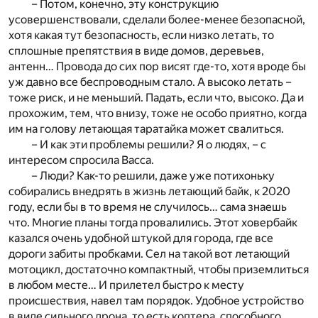
– Потом, конечно, эту конструкцию
усовершенствовали, сделали более-менее безопасной,
хотя какая тут безопасность, если низко летать, то
сплошные препятствия в виде домов, деревьев,
антенн… Провода до сих пор висят где-то, хотя вроде бы
уж давно все беспроводным стало. А высоко летать –
тоже риск, и не меньший. Падать, если что, высоко. Да и
прохожим, тем, что внизу, тоже не особо приятно, когда
им на голову летающая таратайка может свалиться.
– И как эти проблемы решили? Я о людях, – с
интересом спросила Васса.
– Люди? Как-то решили, даже уже потихоньку
собирались внедрять в жизнь летающий байк, к 2020
году, если бы в то время не случилось… сама знаешь
что. Многие планы тогда провалились. Этот ховербайк
казался очень удобной штукой для города, где все
дороги забиты пробками. Сел на такой вот летающий
мотоцикл, достаточно компактный, чтобы приземлиться
в любом месте… И прилетел быстро к месту
происшествия, навел там порядок. Удобное устройство
в виде сильного дрона, то есть коптера, способного