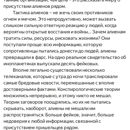
присутствии алиенов рядом.
Тактика алиенов – не жечь своих противников
огнем и мечом. Это непродуктивно, может вызвать
слишком сильную ответную реакцию у людей, когда
вероятны открытые восстания и войны… Зачем алиенам
тратить силы, ресурсы, рисковать жизнями? Они
поступали проще: всю информацию, которую
сопротивленцы пытались донести до людей, алиены
превращали в фарс. На одно реальное свидетельство об
инопланетянах выпускали десять фейковых.
Вполне легально существовали несколько
телеканалов, которые с утра до ночи транслировали
самые бредовые новости, перемешанные с вполне
достоверными фактами. Конспирологические теории
множились непрерывно, и этому никто не мешал.
Теории заговоров поощрялись, но их не пытались
скрывать, наоборот, алиены не мешали им
распространяться. Больше фейков, значит, больше
недоверия к любой информации, связанной с
присутствием пришельцев рядом.