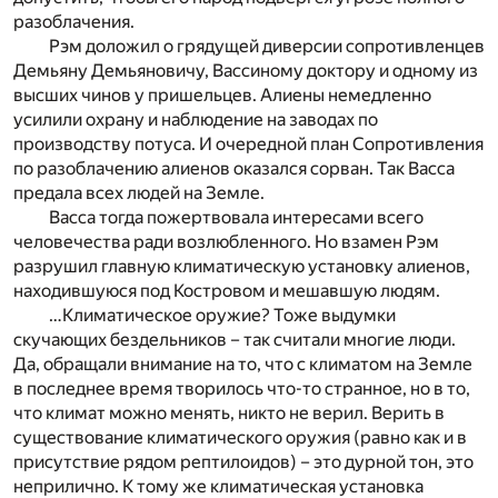
разоблачения.
Рэм доложил о грядущей диверсии сопротивленцев
Демьяну Демьяновичу, Вассиному доктору и одному из
высших чинов у пришельцев. Алиены немедленно
усилили охрану и наблюдение на заводах по
производству потуса. И очередной план Сопротивления
по разоблачению алиенов оказался сорван. Так Васса
предала всех людей на Земле.
Васса тогда пожертвовала интересами всего
человечества ради возлюбленного. Но взамен Рэм
разрушил главную климатическую установку алиенов,
находившуюся под Костровом и мешавшую людям.
…Климатическое оружие? Тоже выдумки
скучающих бездельников – так считали многие люди.
Да, обращали внимание на то, что с климатом на Земле
в последнее время творилось что-то странное, но в то,
что климат можно менять, никто не верил. Верить в
существование климатического оружия (равно как и в
присутствие рядом рептилоидов) – это дурной тон, это
неприлично. К тому же климатическая установка