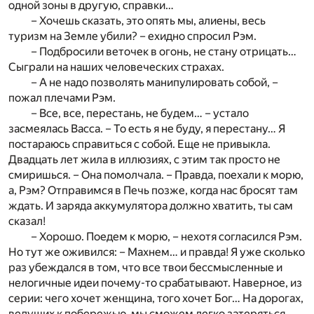
одной зоны в другую, справки…
– Хочешь сказать, это опять мы, алиены, весь
туризм на Земле убили? – ехидно спросил Рэм.
– Подбросили веточек в огонь, не стану отрицать…
Сыграли на наших человеческих страхах.
– А не надо позволять манипулировать собой, –
пожал плечами Рэм.
– Все, все, перестань, не будем… – устало
засмеялась Васса. – То есть я не буду, я перестану… Я
постараюсь справиться с собой. Еще не привыкла.
Двадцать лет жила в иллюзиях, с этим так просто не
смиришься. – Она помолчала. – Правда, поехали к морю,
а, Рэм? Отправимся в Печь позже, когда нас бросят там
ждать. И заряда аккумулятора должно хватить, ты сам
сказал!
– Хорошо. Поедем к морю, – нехотя согласился Рэм.
Но тут же оживился: – Махнем… и правда! Я уже сколько
раз убеждался в том, что все твои бессмысленные и
нелогичные идеи почему-то срабатывают. Наверное, из
серии: чего хочет женщина, того хочет Бог… На дорогах,
ведущих к побережью, мы сможем легко затеряться.