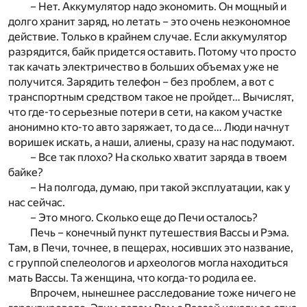
– Нет. Аккумулятор надо экономить. Он мощный и
долго хранит заряд, но летать – это очень неэкономное
действие. Только в крайнем случае. Если аккумулятор
разрядится, байк придется оставить. Потому что просто
так качать электричество в больших объемах уже не
получится. Зарядить телефон – без проблем, а вот с
транспортным средством такое не пройдет… Вычислят,
что где-то серьезные потери в сети, на каком участке
анонимно кто-то авто заряжает, то да се… Люди начнут
воришек искать, а наши, алиены, сразу на нас подумают.
– Все так плохо? На сколько хватит заряда в твоем
байке?
– На полгода, думаю, при такой эксплуатации, как у
нас сейчас.
– Это много. Сколько еще до Печи осталось?
Печь – конечный пункт путешествия Вассы и Рэма.
Там, в Печи, точнее, в пещерах, носивших это название,
с группой спелеологов и археологов могла находиться
мать Вассы. Та женщина, что когда-то родила ее.
Впрочем, нынешнее расследование тоже ничего не