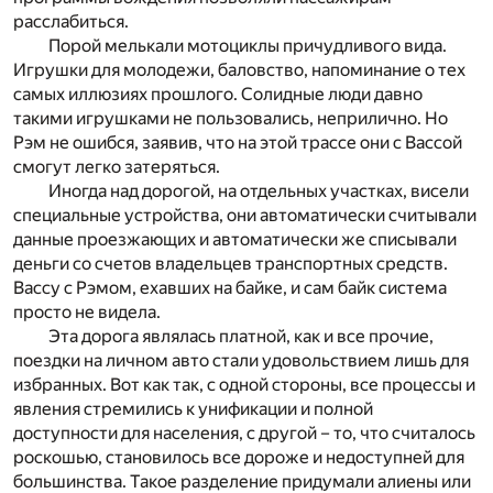
расслабиться.
Порой мелькали мотоциклы причудливого вида.
Игрушки для молодежи, баловство, напоминание о тех
самых иллюзиях прошлого. Солидные люди давно
такими игрушками не пользовались, неприлично. Но
Рэм не ошибся, заявив, что на этой трассе они с Вассой
смогут легко затеряться.
Иногда над дорогой, на отдельных участках, висели
специальные устройства, они автоматически считывали
данные проезжающих и автоматически же списывали
деньги со счетов владельцев транспортных средств.
Вассу с Рэмом, ехавших на байке, и сам байк система
просто не видела.
Эта дорога являлась платной, как и все прочие,
поездки на личном авто стали удовольствием лишь для
избранных. Вот как так, с одной стороны, все процессы и
явления стремились к унификации и полной
доступности для населения, с другой – то, что считалось
роскошью, становилось все дороже и недоступней для
большинства. Такое разделение придумали алиены или