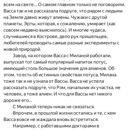
всем на свете… О самом главном только не поговорили.
Васса так и не рассказала подруге, что рядом с людьми
на Земле давно живут алиены. Чужаки с другой
планеты, Эрты, которая, к сожалению, умирает (как
совсем недавно выяснилось). И многие чудеса,
случившиеся в Кострове, дело рук пришельцев,
любителей проводить самые разные эксперименты с
живой природой.
Завод, на котором Васса с Миланой работали,
выпускал тот самый популярный напиток потус,
имеющий столь большое значение для алиенов. Об
этом, то есть об истинных свойствах потуса, Милана
тоже так и не узнала от Вассы. Васса не успела
рассказать подруге, что Рэм, начальник их участка, не
человек, а тоже алиен. И что для Вассы нет никого
дороже его…
С Миланой теперь никак не связаться.
Впрочем, в прошлой жизни остались и те, с кем
Васса вовсе не жаждала вновь встретиться.
Например, с работавшими докторами в