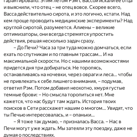
гарантировало. Этим летом Рэм с Вассой искали ее отца
и выяснили, что отец – не отец вовсе. Скорее всего,
Васса действительно сирота, и это логично, кстати. Над
кем проще проводить медицинские эксперименты? Над
круглой сиротой, разумеется. Алиены – великие
оптимизаторы, они всегда стремятся упростить
действия, решая несколько задач сразу.
– До Печи? Часа за три туда можно домчаться, если
ехать по спутникам и по главным трассам… И на
максимальной скорости. Но с нашими возможностями
придется дня три добираться. Не торопясь,
останавливаясь на ночевки, через овраги и леса… чтобы
не привлекать к себе лишнего внимания, – подумав,
ответил Рэм. Потом добавил неохотно, хмуря густые
темные брови: – Но смысла торопиться нет. Мне
кажется, что нас будут там ждать. История твоих
поисков в Сети расскажет нашим о многом… Увидят, что
ты Печью интересовалась, и – опаньки…
– Я тоже так думаю, – призналась Васса. – Нас в
Печи могут уже ждать. Мы затеяли эту поездку, даже не
думая о последствиях.