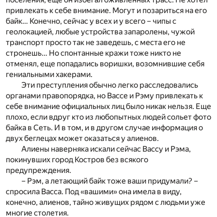
привлекать к себе внимание. Могут и позариться на его
байк… Конечно, сейчас у всех и у всего – чипы с
геолокацией, любые устройства запаролены, чужой
транспорт просто так не заведешь, с места его не
стронешь… Но спонтанные кражи тоже никто не
отменял, еще попадались воришки, возомнившие себя
гениальными хакерами.
Эти преступления обычно легко расследовались
органами правопорядка, но Вассе и Рэму привлекать к
себе внимание официальных лиц было никак нельзя. Еще
плохо, если вдруг кто из любопытных людей сольет фото
байка в Сеть. И в том, и в другом случае информация о
двух беглецах может оказаться у алиенов.
Алиены наверняка искали сейчас Вассу и Рэма,
покинувших город Костров без всякого
предупреждения.
– Рэм, а летающий байк тоже ваши придумали? –
спросила Васса. Под «вашими» она имела в виду,
конечно, алиенов, тайно живущих рядом с людьми уже
многие столетия.