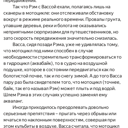
передвижения.
Так что Рэм с Вассой ехали, полагаясь лишь на
сканеры в мотоцикле: они отслеживали обстановку
вокруг в режиме реального времени. Провалы грунта,
упавшие деревья, реки и болота не оказывались
неприятными сюрпризами для путешественников, но
зато скорость передвижения значительно снизилась.
Васса, сидя позади Рэма, уже не удивлялась тому,
что мотоцикл под ними способен в случае
необходимости стремительно трансформироваться то
в гидроцикл (аквабайк), то в судно на воздушной
подушке, которое в состоянии передвигаться как по
болотистой почве, так и по снегу зимой. А до того Васса
пару раз была свидетелем того, что мотоцикл (точнее,
байк, так его называл Рэм) может плыть и под водой.
Шлем Рэма в этих случаях успешно заменял ему
акваланг.
Иногда приходилось преодолевать довольно
серьезные препятствия – прыгать через обрывы или
мчаться по наклонным поверхностям, совершая при
этом кульбиты в воздухе. Васса считала, что мотоцикл