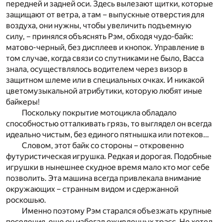
передней и задней оси. Здесь вылезают щитки, которые
защищают от ветра, а там – выпускные отверстия для
воздуха, они нужны, чтобы увеличить подъемную
силу, – принялся объяснять Рэм, обходя чудо-байк:
матово-черный, без дисплеев и кнопок. Управление в
том случае, когда связи со спутниками не было, Васса
знала, осуществлялось водителем через визор в
защитном шлеме или в специальных очках. И никакой
цветомузыкальной атрибутики, которую любят иные
байкеры!
Поскольку покрытие мотоцикла обладало
способностью отталкивать грязь, то выглядел он всегда
идеально чистым, без единого пятнышка или потеков…
Словом, этот байк со стороны – откровенно
футуристическая игрушка. Редкая и дорогая. Подобные
игрушки в нынешнее скудное время мало кто мог себе
позволить. Эта машина всегда привлекала внимание
окружающих – странным видом и сдержанной
роскошью.
Именно поэтому Рэм старался объезжать крупные
поселения, еще он избегал оживленных трасс. Не хотел