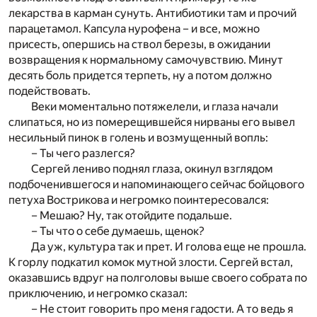
лекарства в карман сунуть. Антибиотики там и прочий
парацетамол. Капсула нурофена – и все, можно
присесть, опершись на ствол березы, в ожидании
возвращения к нормальному самочувствию. Минут
десять боль придется терпеть, ну а потом должно
подействовать.
Веки моментально потяжелели, и глаза начали
слипаться, но из померещившейся нирваны его вывел
несильный пинок в голень и возмущенный вопль:
– Ты чего разлегся?
Сергей лениво поднял глаза, окинул взглядом
подбоченившегося и напоминающего сейчас бойцового
петуха Вострикова и негромко поинтересовался:
– Мешаю? Ну, так отойдите подальше.
– Ты что о себе думаешь, щенок?
Да уж, культура так и прет. И голова еще не прошла.
К горлу подкатил комок мутной злости. Сергей встал,
оказавшись вдруг на полголовы выше своего собрата по
приключению, и негромко сказал:
– Не стоит говорить про меня гадости. А то ведь я