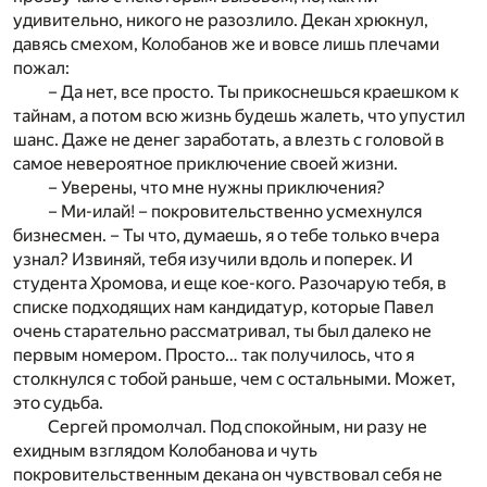
удивительно, никого не разозлило. Декан хрюкнул,
давясь смехом, Колобанов же и вовсе лишь плечами
пожал:
– Да нет, все просто. Ты прикоснешься краешком к
тайнам, а потом всю жизнь будешь жалеть, что упустил
шанс. Даже не денег заработать, а влезть с головой в
самое невероятное приключение своей жизни.
– Уверены, что мне нужны приключения?
– Ми-илай! – покровительственно усмехнулся
бизнесмен. – Ты что, думаешь, я о тебе только вчера
узнал? Извиняй, тебя изучили вдоль и поперек. И
студента Хромова, и еще кое-кого. Разочарую тебя, в
списке подходящих нам кандидатур, которые Павел
очень старательно рассматривал, ты был далеко не
первым номером. Просто… так получилось, что я
столкнулся с тобой раньше, чем с остальными. Может,
это судьба.
Сергей промолчал. Под спокойным, ни разу не
ехидным взглядом Колобанова и чуть
покровительственным декана он чувствовал себя не