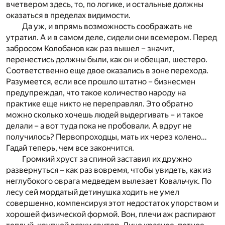
вчетвером здесь, то, по логике, и остальные должны
оказаться в пределах видимости.
Да уж, и впрямь возможность соображать не
утратил. А и в самом деле, сидели они всемером. Перед
забросом Колобанов как раз вышел – значит,
перенестись должны были, как он и обещал, шестеро.
Соответственно еще двое оказались в зоне перехода.
Разумеется, если все прошло штатно – бизнесмен
предупреждал, что такое количество народу на
практике еще никто не переправлял. Это обратно
можно сколько хочешь людей выдергивать – и такое
делали – а вот туда пока не пробовали. А вдруг не
получилось? Первопроходцы, мать их через колено…
Гадай теперь, чем все закончится.
Громкий хруст за спиной заставил их дружно
развернуться – как раз вовремя, чтобы увидеть, как из
неглубокого оврага медведем вылезает Ковальчук. По
лесу сей мордатый детинушка ходить не умел
совершенно, компенсируя этот недостаток упорством и
хорошей физической формой. Вон, плечи аж распирают