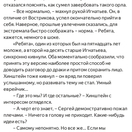
отказался пояснять, как сумел завербовать такого орла.
– Все нормально, – махнул рукой Игнатьев. Он, в
отличие от Вострикова, успел окончательно прийти в
себя. Наверное, прошлые увлечения сказались, для
экстремала быстро соображать – норма. – Ребята,
кажется, немного в шоке.
«Ребята», один из которых был на пятнадцать лет
моложе, а второй на десять старше Игнатьева,
синхронно кивнули. Оба моментально сообразили, что
принять эту версию наиболее простой способ не
доводить разговор до драки и притом сохранить лицо.
Хинштейн тоже кивнул – он вряд ли поверил
услышанному, но развивать тему не стал. Умный
еврейчик…
– Где это мы? И где остальные? – Хинштейн с
интересом огляделся.
– А черт его знает, – Сергей демонстративно пожал
плечами. – Ничего в голову не приходит. Какие-нибудь
идеи есть?
– Самому непонятно. Но все же… Если мы