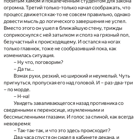
побитым хамом и покалеченным студентом для закона
огромна. Третий только-только начал соображать, что
процесс движется как-то не совсем правильно, однако
довести мысль до логического завершения не успел.
Вместо этого он ушел в ближайшую стену, трижды
соприкоснулся с ней затылком и сполз на грязный пол,
безучастный к происходящему. И остался на ногах
только главнюк, тоже не сообразивший пока, как
изменилась ситуация.
– Ну что, поговорим?
– Да ты…
Взмах руки, резкий, но широкий и неумелый. Чуть
пригнуться, пропуская его над головой. И – раз-два-три
– по морде.
– Н-на!
Увидеть заваливающегося назад противника со
сведенными к переносице, изумленными и
бессмысленными глазами. И голос за спиной, как всегда
невовремя:
– Так-так-так, и что это здесь происходит?
Два часа спустя он сидел в кабинете декана, и