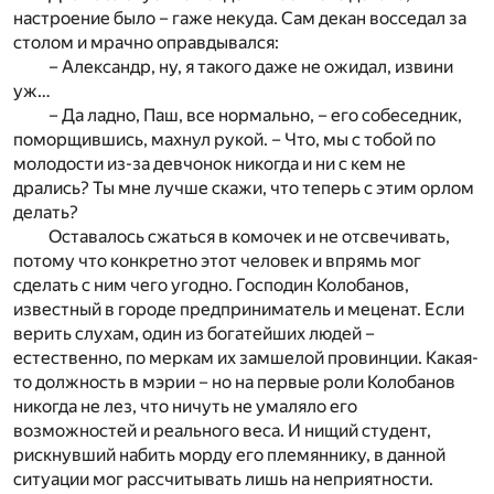
настроение было – гаже некуда. Сам декан восседал за
столом и мрачно оправдывался:
– Александр, ну, я такого даже не ожидал, извини
уж…
– Да ладно, Паш, все нормально, – его собеседник,
поморщившись, махнул рукой. – Что, мы с тобой по
молодости из-за девчонок никогда и ни с кем не
дрались? Ты мне лучше скажи, что теперь с этим орлом
делать?
Оставалось сжаться в комочек и не отсвечивать,
потому что конкретно этот человек и впрямь мог
сделать с ним чего угодно. Господин Колобанов,
известный в городе предприниматель и меценат. Если
верить слухам, один из богатейших людей –
естественно, по меркам их замшелой провинции. Какая-
то должность в мэрии – но на первые роли Колобанов
никогда не лез, что ничуть не умаляло его
возможностей и реального веса. И нищий студент,
рискнувший набить морду его племяннику, в данной
ситуации мог рассчитывать лишь на неприятности.