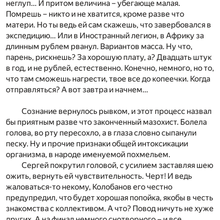
неглуп… И притом величина – убегающе малая.
Помрешь – никто и не хватится, кроме разве что
матери. Но ты ведь ей сам скажешь, что завербовался в
экспедицию… Или в Иностранный легион, в Африку за
длинным рублем рванул. Вариантов масса. Ну что,
парень, рискнешь? За хорошую плату, а? Двадцать штук
в год, и не рублей, естественно. Конечно, немного, но то,
что там сможешь нагрести, твое все до копеечки. Когда
отправляться? А вот завтра и начнем…
Сознание вернулось рывком, и этот процесс назвал
бы приятным разве что законченный мазохист. Болела
голова, во рту пересохло, а в глаза словно сыпанули
песку. Ну и прочие признаки общей интоксикации
организма, в народе именуемой похмельем.
Сергей покрутил головой, с усилием заставляя шею
ожить, вернуть ей чувствительность. Черт! И ведь
жаловаться-то некому, Колобанов его честно
предупредил, что будет хорошая попойка, якобы в честь
знакомства с коллективом. А что? Повод ничуть не хуже
других. А на финал немного снотворного – и все,