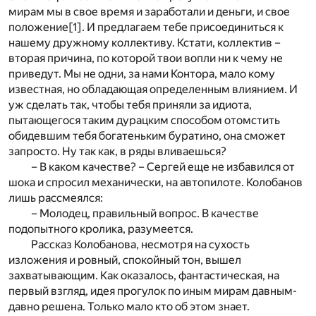
мирам мы в свое время и заработали и деньги, и свое
положение
[1]
. И предлагаем тебе присоединиться к
нашему дружному коллективу. Кстати, коллектив –
вторая причина, по которой твои вопли ни к чему не
приведут. Мы не одни, за нами Контора, мало кому
известная, но обладающая определенным влиянием. И
уж сделать так, чтобы тебя приняли за идиота,
пытающегося таким дурацким способом отомстить
обидевшим тебя богатеньким буратино, она сможет
запросто. Ну так как, в ряды вливаешься?
– В каком качестве? – Сергей еще не избавился от
шока и спросил механически, на автопилоте. Колобанов
лишь рассмеялся:
– Молодец, правильный вопрос. В качестве
подопытного кролика, разумеется.
Рассказ Колобанова, несмотря на сухость
изложения и ровный, спокойный тон, вышел
захватывающим. Как оказалось, фантастическая, на
первый взгляд, идея прогулок по иным мирам давным-
давно решена. Только мало кто об этом знает.