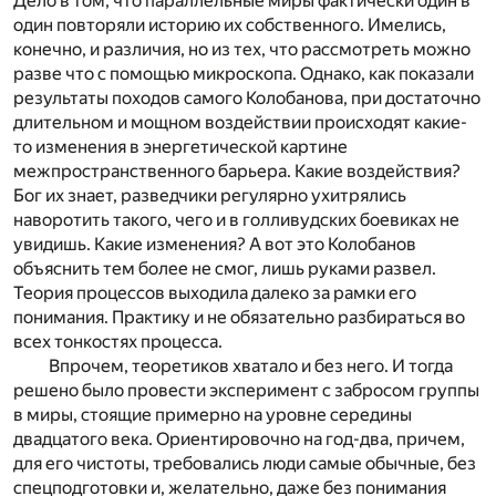
Дело в том, что параллельные миры фактически один в
один повторяли историю их собственного. Имелись,
конечно, и различия, но из тех, что рассмотреть можно
разве что с помощью микроскопа. Однако, как показали
результаты походов самого Колобанова, при достаточно
длительном и мощном воздействии происходят какие-
то изменения в энергетической картине
межпространственного барьера. Какие воздействия?
Бог их знает, разведчики регулярно ухитрялись
наворотить такого, чего и в голливудских боевиках не
увидишь. Какие изменения? А вот это Колобанов
объяснить тем более не смог, лишь руками развел.
Теория процессов выходила далеко за рамки его
понимания. Практику и не обязательно разбираться во
всех тонкостях процесса.
Впрочем, теоретиков хватало и без него. И тогда
решено было провести эксперимент с забросом группы
в миры, стоящие примерно на уровне середины
двадцатого века. Ориентировочно на год-два, причем,
для его чистоты, требовались люди самые обычные, без
спецподготовки и, желательно, даже без понимания