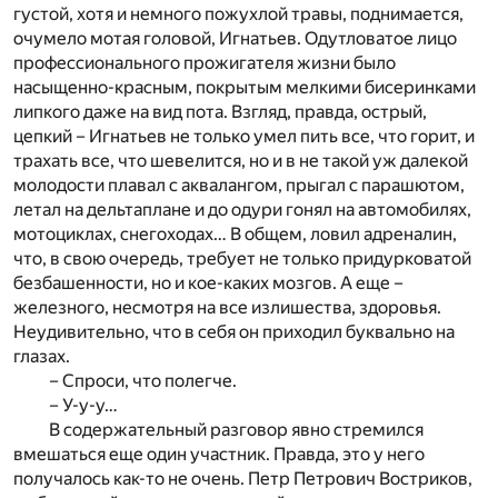
густой, хотя и немного пожухлой травы, поднимается,
очумело мотая головой, Игнатьев. Одутловатое лицо
профессионального прожигателя жизни было
насыщенно-красным, покрытым мелкими бисеринками
липкого даже на вид пота. Взгляд, правда, острый,
цепкий – Игнатьев не только умел пить все, что горит, и
трахать все, что шевелится, но и в не такой уж далекой
молодости плавал с аквалангом, прыгал с парашютом,
летал на дельтаплане и до одури гонял на автомобилях,
мотоциклах, снегоходах… В общем, ловил адреналин,
что, в свою очередь, требует не только придурковатой
безбашенности, но и кое-каких мозгов. А еще –
железного, несмотря на все излишества, здоровья.
Неудивительно, что в себя он приходил буквально на
глазах.
– Спроси, что полегче.
– У-у-у…
В содержательный разговор явно стремился
вмешаться еще один участник. Правда, это у него
получалось как-то не очень. Петр Петрович Востриков,