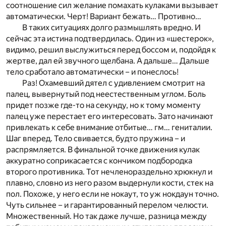
соотношение сил желание помахать кулаками вызывает
автоматически. Черт! Вариант бежать… Противно…
В таких ситуациях долго размышлять вредно. И
сейчас эта истина подтвердилась. Один из «шестерок»,
видимо, решил выслужиться перед боссом и, подойдя к
жертве, дал ей звучного щелбана. А дальше… Дальше
тело сработало автоматически – и понеслось!
Раз! Охамевший дятел с удивлением смотрит на
палец, вывернутый под неестественным углом. Боль
придет позже где-то на секунду, но к тому моменту
палец уже перестает его интересовать. Зато начинают
привлекать к себе внимание отбитые… гм… гениталии.
Шаг вперед. Тело свивается, будто пружина – и
распрямляется. В финальной точке движения кулак
аккуратно соприкасается с кончиком подбородка
второго противника. Тот нечленораздельно хрюкнул и
плавно, словно из него разом выдернули кости, стек на
пол. Похоже, у него если не нокаут, то уж нокдаун точно.
Чуть сильнее – и гарантированный перелом челюсти.
Множественный. Но так даже лучше, разница между