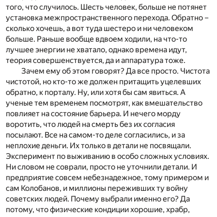
того, что случилось. Шесть человек, больше не потянет
установка межпространственного перехода. Обратно –
сколько хочешь, а вот туда шестеро и ни человеком
больше. Раньше вообще вдвоем ходили, на что-то
лучшее энергии не хватало, однако времена идут,
теория совершенствуется, да и аппаратура тоже.
Зачем ему об этом говорят? Да все просто. Чистота
чистотой, но кто-то же должен притащить уцелевших
обратно, к порталу. Ну, или хотя бы сам явиться. А
ученые тем временем посмотрят, как вмешательство
повлияет на состояние барьера. И нечего морду
воротить, что людей на смерть без их согласия
посылают. Все на самом-то деле согласились, и за
неплохие деньги. Их только в детали не посвящали.
Эксперимент по выживанию в особо сложных условиях.
Ни словом не соврали, просто не уточнили детали. И
предприятие совсем небезнадежное, тому примером и
сам Колобанов, и миллионы переживших ту войну
советских людей. Почему выбрали именно его? Да
потому, что физические кондиции хорошие, храбр,