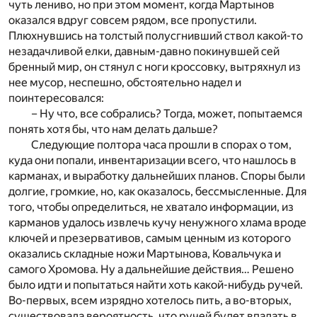
чуть лениво, но при этом момент, когда Мартынов
оказался вдруг совсем рядом, все пропустили.
Плюхнувшись на толстый полусгнивший ствол какой-то
незадачливой елки, давным-давно покинувшей сей
бренный мир, он стянул с ноги кроссовку, вытряхнул из
нее мусор, неспешно, обстоятельно надел и
поинтересовался:
– Ну что, все собрались? Тогда, может, попытаемся
понять хотя бы, что нам делать дальше?
Следующие полтора часа прошли в спорах о том,
куда они попали, инвентаризации всего, что нашлось в
карманах, и выработку дальнейших планов. Споры были
долгие, громкие, но, как оказалось, бессмысленные. Для
того, чтобы определиться, не хватало информации, из
карманов удалось извлечь кучу ненужного хлама вроде
ключей и презервативов, самым ценным из которого
оказались складные ножи Мартынова, Ковальчука и
самого Хромова. Ну а дальнейшие действия… Решено
было идти и попытаться найти хоть какой-нибудь ручей.
Во-первых, всем изрядно хотелось пить, а во-вторых,
существовала вероятность, что ручей будет впадать в