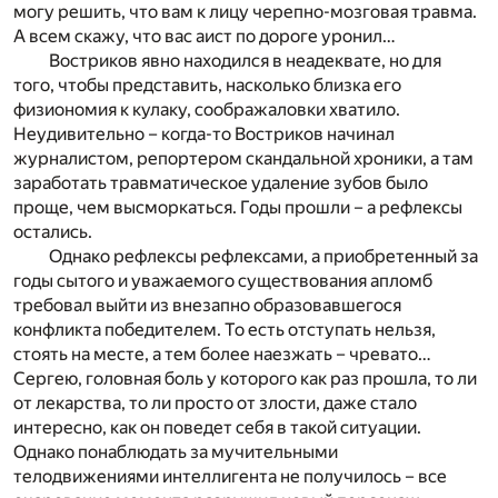
могу решить, что вам к лицу черепно-мозговая травма.
А всем скажу, что вас аист по дороге уронил…
Востриков явно находился в неадеквате, но для
того, чтобы представить, насколько близка его
физиономия к кулаку, соображаловки хватило.
Неудивительно – когда-то Востриков начинал
журналистом, репортером скандальной хроники, а там
заработать травматическое удаление зубов было
проще, чем высморкаться. Годы прошли – а рефлексы
остались.
Однако рефлексы рефлексами, а приобретенный за
годы сытого и уважаемого существования апломб
требовал выйти из внезапно образовавшегося
конфликта победителем. То есть отступать нельзя,
стоять на месте, а тем более наезжать – чревато…
Сергею, головная боль у которого как раз прошла, то ли
от лекарства, то ли просто от злости, даже стало
интересно, как он поведет себя в такой ситуации.
Однако понаблюдать за мучительными
телодвижениями интеллигента не получилось – все