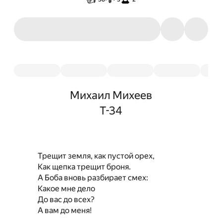
Михаил Михеев
Т-34
Трещит земля, как пустой орех,
Как щепка трещит броня.
А Боба вновь разбирает смех:
Какое мне дело
До вас до всех?
А вам до меня!