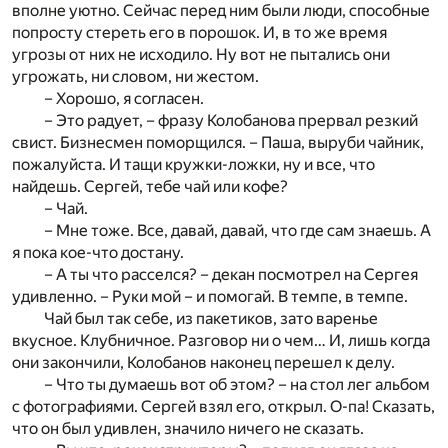
вполне уютно. Сейчас перед ним были люди, способные
попросту стереть его в порошок. И, в то же время
угрозы от них не исходило. Ну вот не пытались они
угрожать, ни словом, ни жестом.
– Хорошо, я согласен.
– Это радует, – фразу Колобанова прервал резкий
свист. Бизнесмен поморщился. – Паша, выруби чайник,
пожалуйста. И тащи кружки-ложки, ну и все, что
найдешь. Сергей, тебе чай или кофе?
– Чай.
– Мне тоже. Все, давай, давай, что где сам знаешь. А
я пока кое-что достану.
– А ты что расселся? – декан посмотрел на Сергея
удивленно. – Руки мой – и помогай. В темпе, в темпе.
Чай был так себе, из пакетиков, зато варенье
вкусное. Клубничное. Разговор ни о чем… И, лишь когда
они закончили, Колобанов наконец перешел к делу.
– Что ты думаешь вот об этом? – на стол лег альбом
с фотографиями. Сергей взял его, открыл. О-па! Сказать,
что он был удивлен, значило ничего не сказать.