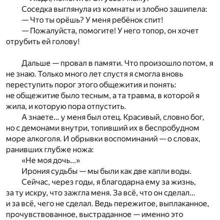
Соседка выглянула из комнаты и злобно зашипела:
— Что ты орёшь? У меня ребёнок спит!
— Пожалуйста, помогите! У него топор, он хочет
отрубить ей голову!
Дальше — провал в памяти. Что произошло потом, я
не знаю. Только много лет спустя я смогла вновь
переступить порог этого общежития и понять:
не общежитие было тесным, а та травма, в которой я
жила, и которую пора отпустить.
А знаете… у меня был отец. Красивый, словно бог,
но с демонами внутри, топивший их в беспробудном
море алкоголя. И обрывки воспоминаний — о словах,
ранивших глубже ножа:
«Не моя дочь…»
Ирония судьбы — мы были как две капли воды.
Сейчас, через годы, я благодарна ему за жизнь,
за ту искру, что зажгла меня. За всё, что он сделал…
и за всё, чего не сделал. Ведь пережитое, выплаканное,
прочувствованное, выстраданное — именно это