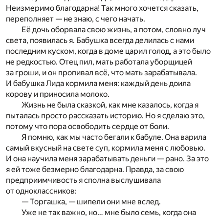
Неизмеримо благодарна! Так много хочется сказать,
переполняет — не знаю, с чего начать.
Её дочь оборвала свою жизнь, а потом, словно луч
света, появилась я. Бабушка всегда делилась с нами
последним куском, когда в доме царил голод, а это было
не редкостью. Отец пил, мать работала уборщицей
за гроши, и он пропивал всё, что мать зарабатывала.
И бабушка Лида кормила меня: каждый день доила
корову и приносила молоко.
Жизнь не была сказкой, как мне казалось, когда я
пыталась просто рассказать историю. Но я сделаю это,
потому что пора освободить сердце от боли.
Я помню, как мы часто бегали к бабуле. Она варила
самый вкусный на свете суп, кормила меня с любовью.
И она научила меня зарабатывать деньги — рано. За это
я ей тоже безмерно благодарна. Правда, за свою
предприимчивость я сполна выслушивала
от одноклассников:
— Торгашка, — шипели они мне вслед.
Уже не так важно, но… мне было семь, когда она