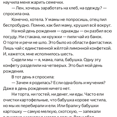
научила меня жарить семечки.
— Лен, хочешь заработать на хлеб, на одежду? —
спросила она.
Конечно, хотела. У мамы не попросишь, отец пил
беспробудно. Помню, как бил маму, крушил всё вокруг.
На мой день рождения — однажды — он разбил всю
посуду. Ни стакана, ни кружки — пили чай из банок.
О торте и речи не шло. Это было из области фантастики.
Лишь чай с единственной жёлтой лимонной конфеткой.
И, кажется, мне исполнилось шесть.
Сидели мы — я, мама, папа, бабушка. Одну эту
конфету разделили на четверых. Это был мой день
рождения.
В тот день я спросила:
— Зачем я родилась? Если одна боль и мучения?
Даже в день рождения ничего нет.
Ни торта, ни гостей, ни денег, ни еды. Часто ели
очистки картофельные, что бабушка корове чистила,
но мы их перебирали и ели. Или брали у бабушки
картошку — самую мелкую, скотскую, — запекали