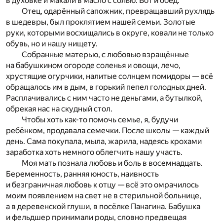
в духовке и макали в масло с солью. Вот и обед.
Отец, одарённый сапожник, превращавший рухлядь
в шедевры, был проклятием нашей семьи. Золотые
руки, которыми восхищались в округе, ковали не только
обувь, но и нашу нищету.
Собранные матерью, с любовью взращённые
на бабушкином огороде соленья и овощи, лечо,
хрустящие огурчики, налитые солнцем помидоры — всё
обращалось им в дым, в горький пепел голодных дней.
Расплачивались с ним часто не деньгами, а бутылкой,
обрекая нас на скудный стол.
Чтобы хоть как-то помочь семье, я, будучи
ребёнком, продавала семечки. После школы — каждый
день. Сама покупала, мыла, жарила, надеясь крохами
заработка хоть немного облегчить нашу участь.
Моя мать познала любовь и боль в восемнадцать.
Беременность, ранняя юность, наивность
и безграничная любовь к отцу — всё это омрачилось
моим появлением на свет не в стерильной больнице,
а в деревенской глуши, в посёлке Панагина. Бабушка
и фельдшер принимали роды, словно предвещая