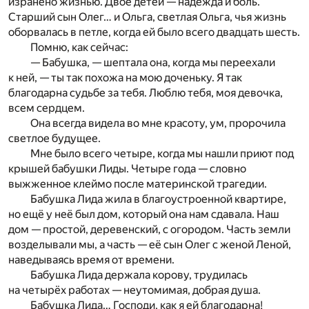
изранено жизнью. Двое детей — надежда и боль.
Старший сын Олег… и Ольга, светлая Ольга, чья жизнь
оборвалась в петле, когда ей было всего двадцать шесть.
Помню, как сейчас:
— Бабушка, — шептала она, когда мы переехали
к ней, — ты так похожа на мою доченьку. Я так
благодарна судьбе за тебя. Люблю тебя, моя девочка,
всем сердцем.
Она всегда видела во мне красоту, ум, пророчила
светлое будущее.
Мне было всего четыре, когда мы нашли приют под
крышей бабушки Лиды. Четыре года — словно
выжженное клеймо после материнской трагедии.
Бабушка Лида жила в благоустроенной квартире,
но ещё у неё был дом, который она нам сдавала. Наш
дом — простой, деревенский, с огородом. Часть земли
возделывали мы, а часть — её сын Олег с женой Леной,
наведываясь время от времени.
Бабушка Лида держала корову, трудилась
на четырёх работах — неутомимая, добрая душа.
Бабушка Лида… Господи, как я ей благодарна!