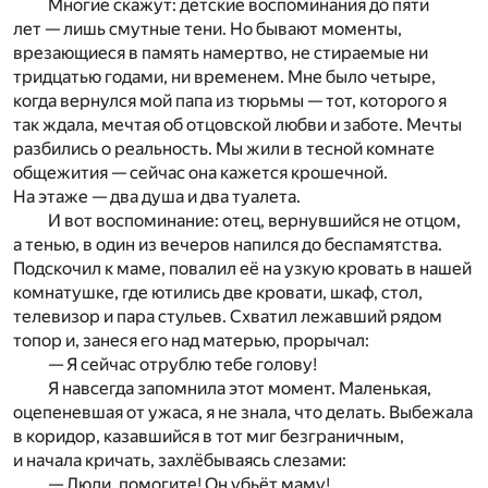
Многие скажут: детские воспоминания до пяти
лет — лишь смутные тени. Но бывают моменты,
врезающиеся в память намертво, не стираемые ни
тридцатью годами, ни временем. Мне было четыре,
когда вернулся мой папа из тюрьмы — тот, которого я
так ждала, мечтая об отцовской любви и заботе. Мечты
разбились о реальность. Мы жили в тесной комнате
общежития — сейчас она кажется крошечной.
На этаже — два душа и два туалета.
И вот воспоминание: отец, вернувшийся не отцом,
а тенью, в один из вечеров напился до беспамятства.
Подскочил к маме, повалил её на узкую кровать в нашей
комнатушке, где ютились две кровати, шкаф, стол,
телевизор и пара стульев. Схватил лежавший рядом
топор и, занеся его над матерью, прорычал:
— Я сейчас отрублю тебе голову!
Я навсегда запомнила этот момент. Маленькая,
оцепеневшая от ужаса, я не знала, что делать. Выбежала
в коридор, казавшийся в тот миг безграничным,
и начала кричать, захлёбываясь слезами:
— Люди, помогите! Он убьёт маму!