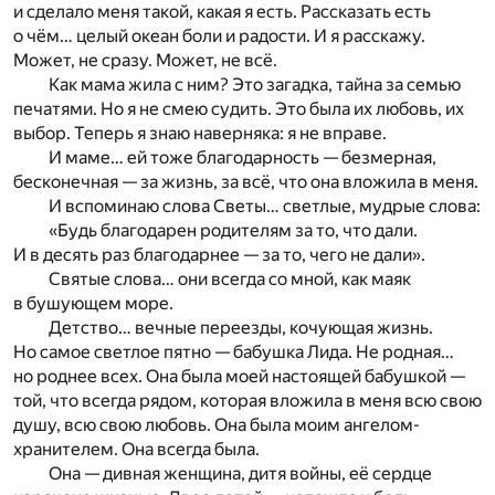
и сделало меня такой, какая я есть. Рассказать есть
о чём… целый океан боли и радости. И я расскажу.
Может, не сразу. Может, не всё.
Как мама жила с ним? Это загадка, тайна за семью
печатями. Но я не смею судить. Это была их любовь, их
выбор. Теперь я знаю наверняка: я не вправе.
И маме… ей тоже благодарность — безмерная,
бесконечная — за жизнь, за всё, что она вложила в меня.
И вспоминаю слова Светы… светлые, мудрые слова:
«Будь благодарен родителям за то, что дали.
И в десять раз благодарнее — за то, чего не дали».
Святые слова… они всегда со мной, как маяк
в бушующем море.
Детство… вечные переезды, кочующая жизнь.
Но самое светлое пятно — бабушка Лида. Не родная…
но роднее всех. Она была моей настоящей бабушкой —
той, что всегда рядом, которая вложила в меня всю свою
душу, всю свою любовь. Она была моим ангелом-
хранителем. Она всегда была.
Она — дивная женщина, дитя войны, её сердце