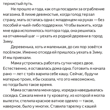
тернистый путь.
Не прошло и года, как отца посадили за ограбление
магазина. В лихие девяностые, когда голод терзал
страну, мать осталась одна с младенцем на руках — без
пособий и чьей-либо поддержки. Чтобы выжить, когда
мне едва исполнилось полтора года, она решилась
на отчаянный шаг — уехать из родной деревни в город
Зиму.
Деревенька, хоть и маленькая, до сих пор зовётся
посёлком. Именно отсюда ей пришлось уехать в Зиму.
И мы приехали.
Мама устроилась работать сутки через двое.
Естественно, я оставалась дома одна. Готовить я начала
рано — лет с трёх варила себе кашу. Сейчас, будучи
матерью троих, я бы сказала, что это невозможно,
но тогда было такое время.
Мама оставляла меня одну, изредка наведывалась
соседка. Сажала меня в ту кроватку, из которой я могла
вылезти, стелила красное ватное одеяло — такое,
наверное, было у многих. Ставила тарелку с кашей