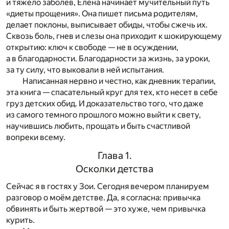
и тяжело заболев, Елена начинает мучительный путь
«диеты прощения». Она пишет письма родителям,
делает поклоны, выписывает обиды, чтобы сжечь их.
Сквозь боль, гнев и слезы она приходит к шокирующему
открытию: ключ к свободе — не в осуждении,
а в благодарности. Благодарности за жизнь, за уроки,
за ту силу, что выковали в ней испытания.
Написанная нервно и честно, как дневник терапии,
эта книга — спасательный круг для тех, кто несет в себе
груз детских обид. И доказательство того, что даже
из самого темного прошлого можно выйти к свету,
научившись любить, прощать и быть счастливой
вопреки всему.
Глава 1.
Осколки детства
Сейчас я в гостях у Зои. Сегодня вечером планируем
разговор о моём детстве. Да, я согласна: привычка
обвинять и быть жертвой — это хуже, чем привычка
курить.