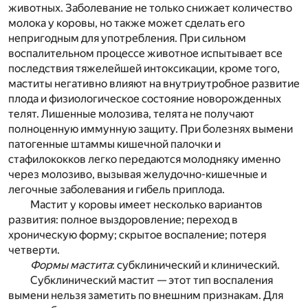
животных. Заболевание не только снижает количество
молока у коровы, но также может сделать его
непригодным для употребления. При сильном
воспалительном процессе животное испытывает все
последствия тяжелейшей интоксикации, кроме того,
маститы негативно влияют на внутриутробное развитие
плода и физиологическое состояние новорожденных
телят. Лишенные молозива, телята не получают
полноценную иммунную защиту. При болезнях вымени
патогенные штаммы кишечной палочки и
стафилококков легко передаются молодняку именно
через молозиво, вызывая желудочно-кишечные и
легочные заболевания и гибель приплода.
Мастит у коровы имеет несколько вариантов
развития: полное выздоровление; переход в
хроническую форму; скрытое воспаление; потеря
четверти.
Формы мастита
: субклинический и клинический.
Субклинический мастит — этот тип воспаления
вымени нельзя заметить по внешним признакам. Для