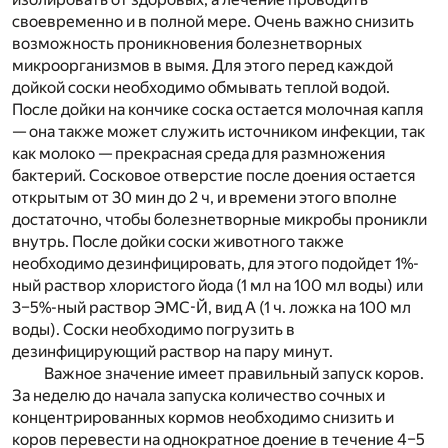
своевременно и в полной мере. Очень важно снизить
возможность проникновения болезнетворных
микроорганизмов в вымя. Для этого перед каждой
дойкой соски необходимо обмывать теплой водой.
После дойки на кончике соска остается молочная капля
— она также может служить источником инфекции, так
как молоко — прекрасная среда для размножения
бактерий. Сосковое отверстие после доения остается
открытым от 30 мин до 2 ч, и времени этого вполне
достаточно, чтобы болезнетворные микробы проникли
внутрь. После дойки соски животного также
необходимо дезинфицировать, для этого подойдет 1%-
ный раствор хлористого йода (1 мл на 100 мл воды) или
3–5%-ный раствор ЭМС-Й, вид А (1 ч. ложка на 100 мл
воды). Соски необходимо погрузить в
дезинфицирующий раствор на пару минут.
Важное значение имеет правильный запуск коров.
За неделю до начала запуска количество сочных и
концентрированных кормов необходимо снизить и
коров перевести на однократное доение в течение 4–5