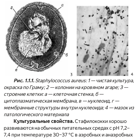
Рис. 1.1.1.
Staphylococcus aureus: 1 — чистая культура,
окраска по Граму; 2 — колонии на кровяном агаре; 3 —
строение клетки: а — клеточная стенка, б —
цитоплазматическая мембрана, в — нуклеоид, г —
мембранные структуры внутри нуклеоида; 4 — мазок из
патологического материала
Культуральные свойства.
Стафилококки хорошо
развиваются на обычных питательных средах с рН 7,2–
7,4 при температуре 30–37 °С в аэробных и анаэробных