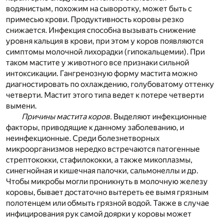
водянистым, похожим на сыворотку, может быть с
примесью крови. Продуктивность коровы резко
снижается. Инфекция способна вызывать снижение
уровня кальция в крови, при этом у коров появляются
симптомы молочной лихорадки (гипокальцемии). При
таком мастите у животного все признаки сильной
интоксикации. Гангренозную форму мастита можно
диагностировать по охлаждению, голубоватому оттенку
четверти. Мастит этого типа ведет к потере четверти
вымени.
Причины мастита коров.
Выделяют инфекционные
факторы, приводящие к данному заболеванию, и
неинфекционные. Среди болезнетворных
микроорганизмов нередко встречаются патогенные
стрептококки, стафилококки, а также микоплазмы,
синегнойная и кишечная палочки, сальмонеллы и др.
Чтобы микробы могли проникнуть в молочную железу
коровы, бывает достаточно вытереть ее вымя грязным
полотенцем или обмыть грязной водой. Также в случае
инфицирования рук самой доярки у коровы может