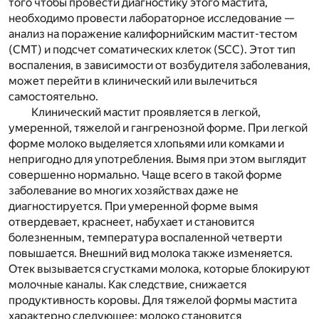
того чтобы провести диагностику этого мастита,
необходимо провести лабораторное исследование —
анализ на поражение калифорнийским мастит-тестом
(CMT) и подсчет соматических клеток (SCC). Этот тип
воспаления, в зависимости от возбудителя заболевания,
может перейти в клинический или вылечиться
самостоятельно.
Клинический мастит проявляется в легкой,
умеренной, тяжелой и гангренозной форме. При легкой
форме молоко выделяется хлопьями или комками и
непригодно для употребления. Вымя при этом выглядит
совершенно нормально. Чаще всего в такой форме
заболевание во многих хозяйствах даже не
диагностируется. При умеренной форме вымя
отвердевает, краснеет, набухает и становится
болезненным, температура воспаленной четверти
повышается. Внешний вид молока также изменяется.
Отек вызывается сгустками молока, которые блокируют
молочные каналы. Как следствие, снижается
продуктивность коровы. Для тяжелой формы мастита
характерно следующее: молоко становится