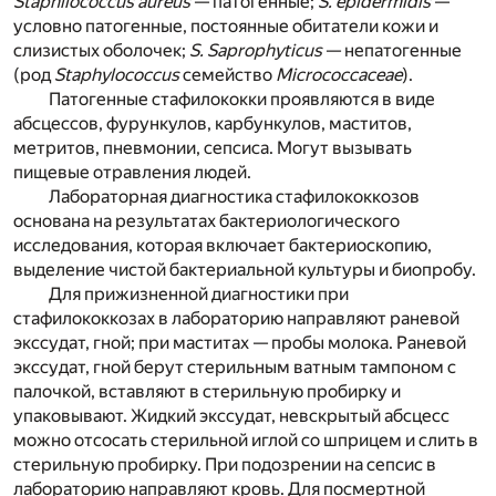
Staphilococcus аureus
— патогенные;
S. epidermidis
—
условно патогенные, постоянные обитатели кожи и
слизистых оболочек;
S. Saprophyticus
— непатогенные
(род
Staphylococcus
семейство
Micrococcaceae
).
Патогенные стафилококки проявляются в виде
абсцессов, фурункулов, карбункулов, маститов,
метритов, пневмонии, сепсиса. Могут вызывать
пищевые отравления людей.
Лабораторная диагностика стафилококкозов
основана на результатах бактериологического
исследования, которая включает бактериоскопию,
выделение чистой бактериальной культуры и биопробу.
Для прижизненной диагностики при
стафилококкозах в лабораторию направляют раневой
экссудат, гной; при маститах — пробы молока. Раневой
экссудат, гной берут стерильным ватным тампоном с
палочкой, вставляют в стерильную пробирку и
упаковывают. Жидкий экссудат, невскрытый абсцесс
можно отсосать стерильной иглой со шприцем и слить в
стерильную пробирку. При подозрении на сепсис в
лабораторию направляют кровь. Для посмертной