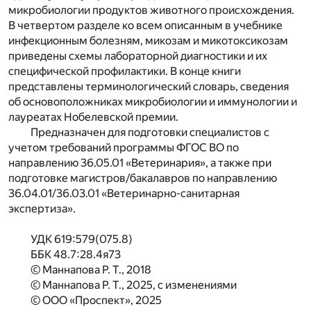
микробиологии продуктов животного происхождения.
В четвертом разделе ко всем описанным в учебнике
инфекционным болезням, микозам и микотоксикозам
приведены схемы лабораторной диагностики и их
специфической профилактики. В конце книги
представлены терминологический словарь, сведения
об основоположниках микробиологии и иммунологии и
лауреатах Нобелевской премии.
Предназначен для подготовки специалистов с
учетом требований программы ФГОС ВО по
направлению 36.05.01 «Ветеринария», а также при
подготовке магистров/бакалавров по направлению
36.04.01/36.03.01 «Ветеринарно-санитарная
экспертиза».
УДК 619:579(075.8)
ББК 48.7:28.4я73
© Маннапова Р. Т., 2018
© Маннапова Р. Т., 2025, с изменениями
© ООО «Проспект», 2025