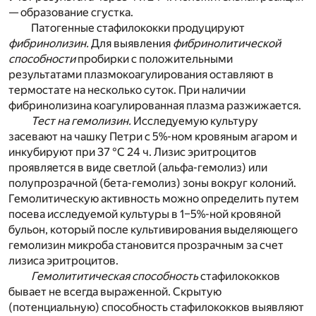
— образование сгустка.
Патогенные стафилококки продуцируют
фибринолизин.
Для выявления
фибринолитической
способности
пробирки с положительными
результатами плазмокоагулирования оставляют в
термостате на несколько суток. При наличии
фибринолизина коагулированная плазма разжижается.
Тест на гемолизин.
Исследуемую культуру
засевают на чашку Петри с 5%-ном кровяным агаром и
инкубируют при 37 °С 24 ч. Лизис эритроцитов
проявляется в виде светлой (альфа-гемолиз) или
полупрозрачной (бета-гемолиз) зоны вокруг колоний.
Гемолитическую активность можно определить путем
посева исследуемой культуры в 1–5%-ной кровяной
бульон, который после культивирования выделяющего
гемолизин микроба становится прозрачным за счет
лизиса эритроцитов.
Гемолититическая способность
стафилококков
бывает не всегда выраженной. Скрытую
(потенциальную) способность стафилококков выявляют