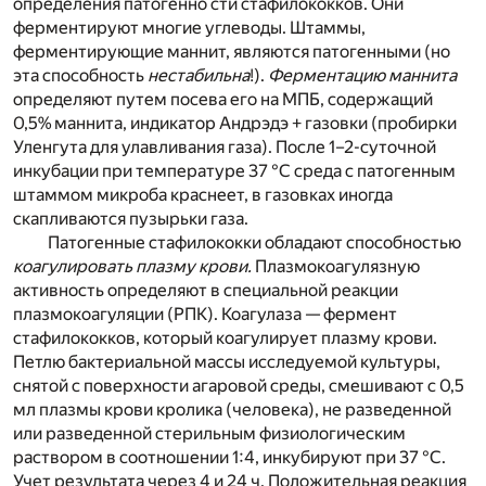
определения патогенно сти стафилококков. Они
ферментируют многие углеводы. Штаммы,
ферментирующие маннит, являются патогенными (но
эта способность
нестабильна
!).
Ферментацию маннита
определяют путем посева его на МПБ, содержащий
0,5% маннита, индикатор Андрэдэ + газовки (пробирки
Уленгута для улавливания газа). После 1–2-суточной
инкубации при температуре 37 °С среда с патогенным
штаммом микроба краснеет, в газовках иногда
скапливаются пузырьки газа.
Патогенные стафилококки обладают способностью
коагулировать плазму крови.
Плазмокоагулязную
активность определяют в специальной реакции
плазмокоагуляции (РПК). Коагулаза — фермент
стафилококков, который коагулирует плазму крови.
Петлю бактериальной массы исследуемой культуры,
снятой с поверхности агаровой среды, смешивают с 0,5
мл плазмы крови кролика (человека), не разведенной
или разведенной стерильным физиологическим
раствором в соотношении 1:4, инкубируют при 37 °С.
Учет результата через 4 и 24 ч. Положительная реакция