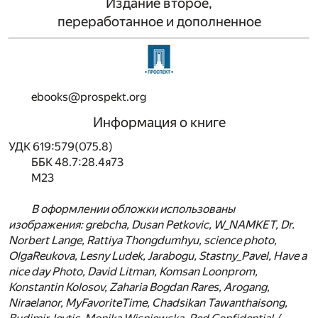
Издание второе,
переработанное и дополненное
ebooks@prospekt.org
Информация о книге
УДК 619:579(075.8)
ББК 48.7:28.4я73
М23
В оформлении обложки использованы
изображения: grebcha, Dusan Petkovic, W_NAMKET, Dr.
Norbert Lange, Rattiya Thongdumhyu, science photo,
OlgaReukova, Lesny Ludek, Jarabogu, Stastny_Pavel, Have a
nice day Photo, David Litman, Komsan Loonprom,
Konstantin Kolosov, Zaharia Bogdan Rares, Arogang,
Niraelanor, MyFavoriteTime, Chadsikan Tawanthaisong,