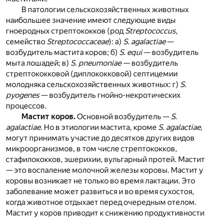
В патологии сельскохозяйственных животных
наибольшее значение имеют следующие виды
гноеродных стрептококков (род
Streptococcus
,
семейство
Streptococcaceae
): а)
S. agalactiae
—
возбудитель мастита коров; б)
S. equi
— возбудитель
мыта лошадей; в)
S. pneumoniaе
— возбудитель
стрептококковой (диплококковой) септицемии
молодняка сельскохозяйственных животных: г)
S.
pyogenes
— возбудитель гнойно-некротических
процессов.
Мастит коров.
Основной возбудитель —
S.
agalactiae.
Но в этиологии мастита, кроме
S. agalactiae,
могут принимать участие до десятков других видов
микроорганизмов, в том числе стрептококков,
стафилококков, эшерихии, вульгарный протей. Мастит
— это воспаление молочной железы коровы. Мастит у
коровы возникает не только во время лактации. Это
заболевание может развиться и во время сухостоя,
когда животное отдыхает перед очередным отелом.
Мастит у коров приводит к снижению продуктивности