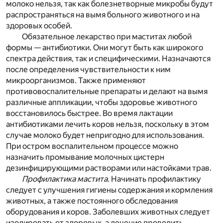
молоко нельзя, так как болезнетворные микробы будут
распространяться на вымя больного животного и на
здоровых особей.
Обязательное лекарство при маститах любой
формы — антибиотики. Они могут быть как широкого
спектра действия, так и специфическими. Назначаются
после определения чувствительности к ним
микроорганизмов. Также применяют
противовоспалительные препараты и делают на вымя
различные аппликации, чтобы здоровье животного
восстановилось быстрее. Во время лактации
антибиотиками лечить коров нельзя, поскольку в этом
случае молоко будет непригодно для использования.
При остром воспалительном процессе можно
назначить промывание молочных цистерн
дезинфицирующими растворами или настойками трав.
Профилактика мастита.
Начинать профилактику
следует с улучшения гигиены содержания и кормления
животных, а также постоянного обследования
оборудования и коров. Заболевших животных следует
изолировать от здоровых, а лечение проводить