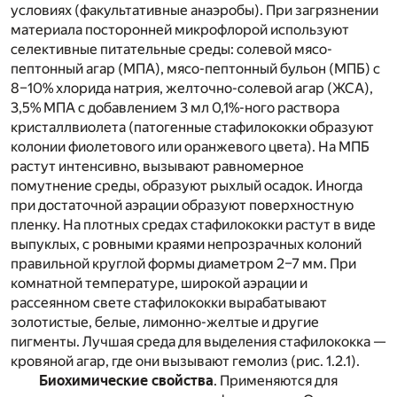
условиях (факультативные анаэробы). При загрязнении
материала посторонней микрофлорой используют
селективные питательные среды: солевой мясо-
пептонный агар (МПА), мясо-пептонный бульон (МПБ) с
8–10% хлорида натрия, желточно-солевой агар (ЖСА),
3,5% МПА с добавлением 3 мл 0,1%-ного раствора
кристаллвиолета (патогенные стафилококки образуют
колонии фиолетового или оранжевого цвета). На МПБ
растут интенсивно, вызывают равномерное
помутнение среды, образуют рыхлый осадок. Иногда
при достаточной аэрации образуют поверхностную
пленку. На плотных средах стафилококки растут в виде
выпуклых, с ровными краями непрозрачных колоний
правильной круглой формы диаметром 2–7 мм. При
комнатной температуре, широкой аэрации и
рассеянном свете стафилококки вырабатывают
золотистые, белые, лимонно-желтые и другие
пигменты. Лучшая среда для выделения стафилококка —
кровяной агар, где они вызывают гемолиз (рис. 1.2.1).
Биохимические свойства
. Применяются для