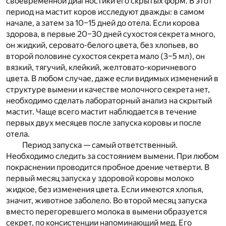
своевременной диагностики его скрытых форм. В этот
период на мастит коров исследуют дважды: в самом
начале, а затем за 10–15 дней до отела. Если корова
здорова, в первые 20–30 дней сухостоя секрета много,
он жидкий, серовато-белого цвета, без хлопьев, во
второй половине сухостоя секрета мало (3–5 мл), он
вязкий, тягучий, клейкий, желтовато-коричневого
цвета. В любом случае, даже если видимых изменений в
структуре вымени и качестве молочного секрета нет,
необходимо сделать лабораторный анализ на скрытый
мастит. Чаще всего мастит наблюдается в течение
первых двух месяцев после запуска коровы и после
отела.
Период запуска — самый ответственный.
Необходимо следить за состоянием вымени. При любом
покраснении проводится пробное доение четверти. В
первый месяц запуска у здоровой коровы молоко
жидкое, без изменения цвета. Если имеются хлопья,
значит, животное заболело. Во второй месяц запуска
вместо перегоревшего молока в вымени образуется
секрет, по консистенции напоминающий мед. Его