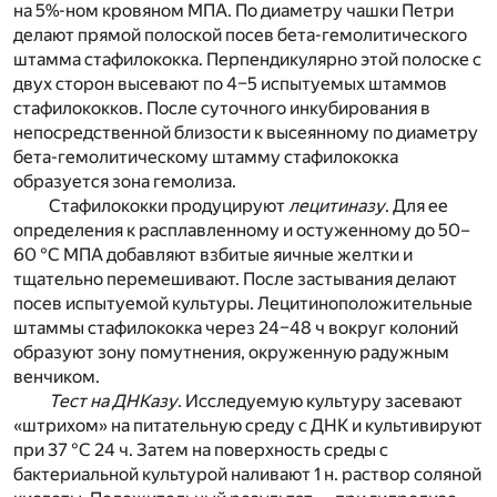
на 5%-ном кровяном МПА. По диаметру чашки Петри
делают прямой полоской посев бета-гемолитического
штамма стафилококка. Перпендикулярно этой полоске с
двух сторон высевают по 4–5 испытуемых штаммов
стафилококков. После суточного инкубирования в
непосредственной близости к высеянному по диаметру
бета-гемолитическому штамму стафилококка
образуется зона гемолиза.
Стафилококки продуцируют
лецитиназу
. Для ее
определения к расплавленному и остуженному до 50–
60 °С МПА добавляют взбитые яичные желтки и
тщательно перемешивают. После застывания делают
посев испытуемой культуры. Лецитиноположительные
штаммы стафилококка через 24–48 ч вокруг колоний
образуют зону помутнения, окруженную радужным
венчиком.
Тест на ДНКазу
. Исследуемую культуру засевают
«штрихом» на питательную среду с ДНК и культивируют
при 37 °С 24 ч. Затем на поверхность среды с
бактериальной культурой наливают 1 н. раствор соляной