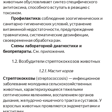
животным обусловливает синтез специфического
антитоксина, способного вступать в реакцию с
токсином.
Профилактика:
соблюдение зоогигиенических и
санитарно-гигиенических условий, устранение
витаминной недостаточности, предупреждение
травматизма, систематические дезинфекции,
своевременная обработка ран.
Схемы лабораторной диагностики и
биопрепараты.
См. приложения.
1.2. Возбудители стрептококкозов животных
1.2.1. Мастит коров
Стрептококкозы
(streptococcosis) — инфекционное
заболевание молодняка сельскохозяйственных
животных, характеризующееся тяжелыми
септическими явлениями, воспалением органов
дыхания, желудочно-кишечного тракта и суставов. У
взрослых животных проявляются эндометритами и
маститами.