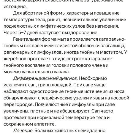
истощено.
Для абортивной формы характерны повышение
температуры тела, ринит, незначительное увеличение
подчелюстных лимфатических узлов без нагноения.
Через 5–7 дней наступает выздоровление.
Генитальная форма мыта проявляется катарально-
гнойным воспалением слизистой оболочки влагалища,
регионарных лимфоузлов, иногда гнойным маститом. У
жеребцов протекает в виде острого катарально-
гнойного воспаления головки полового члена и
мочеиспускательного канала.
Дифференциальный диагноз
. Необходимо
исключить сап, грипп лошадей. При сапе чаще
наблюдают односторонние гнойные истечения из носа,
обнаруживают специфические узелки и язвы на носовой
перегородке. Подчелюстные лимфоузлы при сапе
увеличены, плотные и не абсцедируют. Сап часто
протекает при нормальной температуре тела и
сохраненном аппетите.
Лечение.
Больных животных немедленно