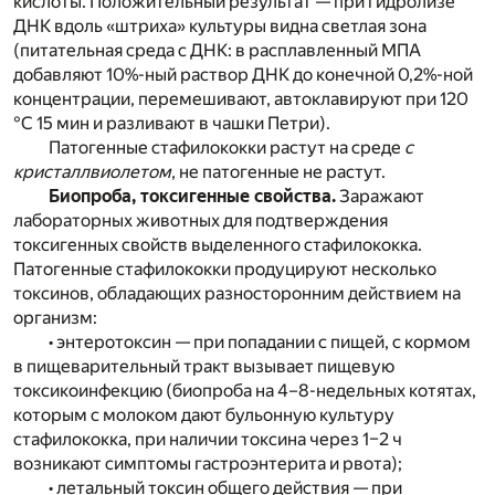
кислоты. Положительный результат — при гидролизе
ДНК вдоль «штриха» культуры видна светлая зона
(питательная среда с ДНК: в расплавленный МПА
добавляют 10%-ный раствор ДНК до конечной 0,2%-ной
концентрации, перемешивают, автоклавируют при 120
°С 15 мин и разливают в чашки Петри).
Патогенные стафилококки растут на среде
с
кристаллвиолетом
, не патогенные не растут.
Биопроба, токсигенные свойства.
Заражают
лабораторных животных для подтверждения
токсигенных свойств выделенного стафилококка.
Патогенные стафилококки продуцируют несколько
токсинов, обладающих разносторонним действием на
организм:
• энтеротоксин — при попадании с пищей, с кормом
в пищеварительный тракт вызывает пищевую
токсикоинфекцию (биопроба на 4–8-недельных котятах,
которым с молоком дают бульонную культуру
стафилококка, при наличии токсина через 1–2 ч
возникают симптомы гастроэнтерита и рвота);
• летальный токсин общего действия — при