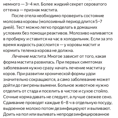
немного — 3–4 мл. Более жидкий секрет сероватого
оттенка — признак мастита.
После отела необходимо проверить состояние
молозива коровы (молозивный период длится 5–7
дней). Тест можно легко проделать в домашних
условиях без помощи реактивов. Молозиво наливается
в пробирку и ставится на час в холодильник. Если за это
время жидкость расслоится — у коровы мастит и
кормить теленка корова не должна.
Лечение мастита.
Многое зависит от того, какая
форма мастита развилась. При первых симптомах
заболевания нужно сразу начать лечение мастита у
коров. При развитии хронической формы удои
значительно сокращаются, а само заболевание может
дойти до гангрены вымени. Больное животное нужно
отделить от стада и поселить в чистое и сухое стойло.
Сочные корма давать не следует, а лучше свежее сено.
Сдаивание проводят каждые 6–8 ч в отдельную посуду,
выдоенное молоко потом дезинфицируют и выливают.
Доить на пол или выливать непродезинфицированное