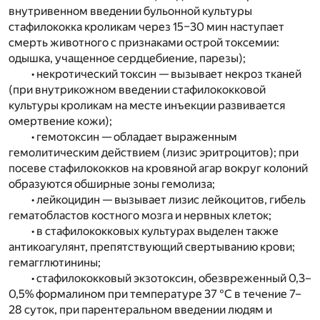
внутривенном введении бульонной культуры
стафилококка кроликам через 15–30 мин наступает
смерть животного с признаками острой токсемии:
одышка, учащенное сердцебиение, парезы);
• некротический токсин — вызывает некроз тканей
(при внутрикожном введении стафилококковой
культуры кроликам на месте инъекции развивается
омертвение кожи);
• гемотоксин — обладает выраженным
гемолитическим действием (лизис эритроцитов); при
посеве стафилококков на кровяной агар вокруг колоний
образуются обширные зоны гемолиза;
• лейкоцидин — вызывает лизис лейкоцитов, гибель
гематобластов костного мозга и нервных клеток;
• в стафилококковых культурах выделен также
антикоагулянт, препятствующий свертыванию крови;
гемагглютинины;
• стафилококковый экзотоксин, обезвреженный 0,3–
0,5% формалином при температуре 37 °С в течение 7–
28 суток, при парентеральном введении людям и