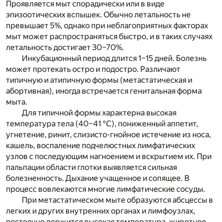
Проявляется мыт спорадически или в виде
эпизоотических вспышек. Обычно летальность не
превышает 5%, однако при неблагоприятных факторах
мыт может распространяться быстро, и в таких случаях
летальность достигает 30–70%.
Инкубационный период длится 1–15 дней. Болезнь
может протекать остро и подостро. Различают
типичную и атипичную формы (метастатическая и
абортивная), иногда встречается генитальная форма
мыта.
Для типичной формы характерна высокая
температура тела (40–41 °С), пониженный аппетит,
угнетение, ринит, слизисто-гнойное истечение из носа,
кашель, воспаление подчелюстных лимфатических
узлов с последующим нагноением и вскрытием их. При
пальпации области глотки выявляется сильная
болезненность. Дыхание учащенное и сопящее. В
процесс вовлекаются многие лимфатические сосуды.
При метастатическом мыте образуются абсцессы в
легких и других внутренних органах и лимфоузлах,
постоянно держится высокая температура, животное