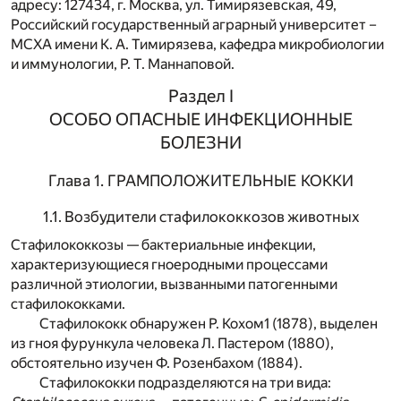
адресу: 127434, г. Москва, ул. Тимирязевская, 49,
Российский государственный аграрный университет –
МСХА имени К. А. Тимирязева, кафедра микробиологии
и иммунологии, Р. Т. Маннаповой.
Раздел I
ОСОБО ОПАСНЫЕ ИНФЕКЦИОННЫЕ
БОЛЕЗНИ
Глава 1. ГРАМПОЛОЖИТЕЛЬНЫЕ КОККИ
1.1. Возбудители стафилококкозов животных
Стафилококкозы — бактериальные инфекции,
характеризующиеся гноеродными процессами
различной этиологии, вызванными патогенными
стафилококками.
Стафилококк обнаружен Р. Кохом
1
(1878), выделен
из гноя фурункула человека Л. Пастером (1880),
обстоятельно изучен Ф. Розенбахом (1884).
Стафилококки подразделяются на три вида: