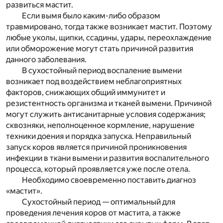
развиться мастит.
Если вымя было каким-либо образом
травмировано, тогда также возникает мастит. Поэтому
любые уколы, щипки, ссадины, удары, переохлаждение
или обморожение могут стать причиной развития
данного заболевания.
В сухостойный период воспаление вымени
возникает под воздействием неблагоприятных
факторов, снижающих общий иммунитет и
резистентность организма и тканей вымени. Причиной
могут служить антисанитарные условия содержания;
сквозняки, неполноценное кормление, нарушение
техники доения и порядка запуска. Неправильный
запуск коров является причиной проникновения
инфекции в ткани вымени и развития воспалительного
процесса, который проявляется уже после отела.
Необходимо своевременно поставить диагноз
«мастит».
Сухостойный период — оптимальный для
проведения лечения коров от мастита, а также