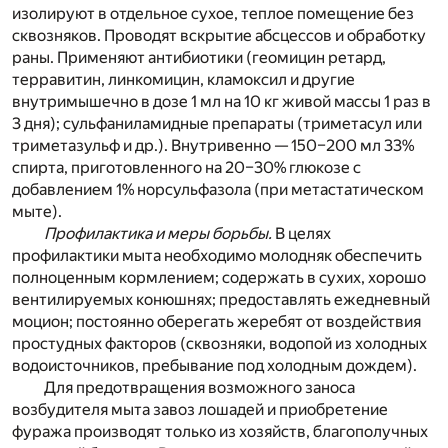
изолируют в отдельное сухое, теплое помещение без
сквозняков. Проводят вскрытие абсцессов и обработку
раны. Применяют антибиотики (геомицин ретард,
терравитин, линкомицин, кламоксил и другие
внутримышечно в дозе 1 мл на 10 кг живой массы 1 раз в
3 дня); сульфаниламидные препараты (триметасул или
триметазульф и др.). Внутривенно — 150–200 мл 33%
спирта, приготовленного на 20–30% глюкозе с
добавлением 1% норсульфазола (при метастатическом
мыте).
Профилактика и меры борьбы.
В целях
профилактики мыта необходимо молодняк обеспечить
полноценным кормлением; содержать в сухих, хорошо
вентилируемых конюшнях; предоставлять ежедневный
моцион; постоянно оберегать жеребят от воздействия
простудных факторов (сквозняки, водопой из холодных
водоисточников, пребывание под холодным дождем).
Для предотвращения возможного заноса
возбудителя мыта завоз лошадей и приобретение
фуража производят только из хозяйств, благополучных