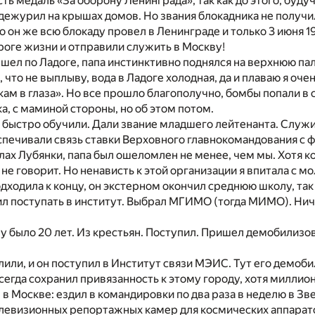
сть медаль «За оборону Ленинграда», так как до этого, буду
дежурил на крышах домов. Но звания блокадника не получил
о он же всю блокаду провел в Ленинграде и только 3 июня 1
роге жизни и отправили служить в Москву!
 шел по Ладоге, папа инстинктивно поднялся на верхнюю п
, что не выплыву, вода в Ладоге холодная, да и плаваю я очен
ам в глаза». Но все прошло благополучно, бомбы попали в с
а, с маминой стороны, но об этом потом.
 быстро обучили. Дали звание младшего лейтенанта. Служи
печивали связь ставки Верховного главнокомандования с фр
лах Лубянки, папа был ошеломлен не менее, чем мы. Хотя ко
 не говорит. Но ненависть к этой организации я впитала с м
одходила к концу, он экстерном окончил среднюю школу, так 
л поступать в институт. Выбрал МГИМО (тогда МИМО). Ничег
му было 20 лет. Из крестьян. Поступил. Пришел демобилизо
лили, и он поступил в Институт связи МЭИС. Тут его демоби
всегда сохранил привязанность к этому городу, хотя миллио
, в Москве: ездил в командировки по два раза в неделю в Зв
левизионных репортажных камер для космических аппаратов