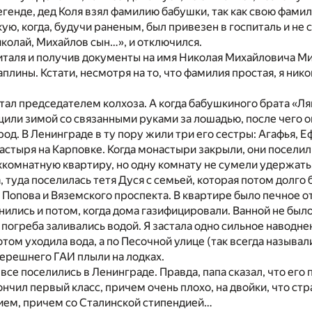
егенде, дед Коля взял фамилию бабушки, так как свою фам
ю, когда, будучи раненым, был привезен в госпиталь и не с
иколай, Михайлов сын…», и отключился.
италя и получив документы на имя Николая Михайловича Ми
плины. Кстати, несмотря на то, что фамилия простая, я нико
стал председателем колхоза. А когда бабушкиного брата «Л
или зимой со связанными руками за лошадью, после чего он
род. В Ленинграде в ту пору жили три его сестры: Агафья,
стыря на Карповке. Когда монастыри закрыли, они поселили
комнатную квартиру, но одну комнату не сумели удержать
 туда поселилась тетя Дуся с семьей, которая потом долго 
Попова и Вяземского проспекта. В квартире было печное от
нились и потом, когда дома газифицировали. Ванной не было
 погреба заливались водой. Я застала одно сильное наводнен
отом уходила вода, а по Песочной улице (так всегда называ
ерешнего ГАИ плыли на лодках.
а все поселились в Ленинграде. Правда, папа сказал, что его
ончил первый класс, причем очень плохо, на двойки, что стр
чием, причем со Сталинской стипендией…