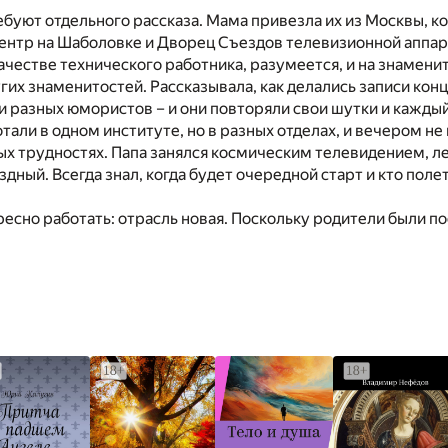
буют отдельного рассказа. Мама привезла их из Москвы, к
ентр на Шаболовке и Дворец Съездов телевизионной аппар
ачестве технического работника, разумеется, и на знаменит
гих знаменитостей. Рассказывала, как делались записи конц
 разных юмористов – и они повторяли свои шутки и каждый
тали в одном институте, но в разных отделах, и вечером не
х трудностях. Папа занялся космическим телевидением, л
здный. Всегда знал, когда будет очередной старт и кто поле
есно работать: отрасль новая. Поскольку родители были по