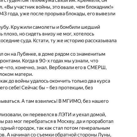
чи студентом техникума связи им. Кренкеля, он
. «Вы участник войны, это выше, чем блокадник!»
943 года, уже после прорыва блокады, его вывезли
алубу. Кружили самолеты и бомбили шедший
ь плохо, но сидеть внизу не мог, хотелось
оседние суда. Кстати, ту же историю рассказывала
л он на Лубянке, в доме рядом со знаменитым
онтами. Когда в 90-х годах мы узнали, что
е-что, конечно, знал. Вербовали его в СМЕРШ,
олоком матери.
как до войны удалось окончить только два курса
о себе! Сейчас бы – без протекции, без
вываться. А там взвились! В МГИМО, без нашего
лизовали, он перевелся в ЛЭТИ и уехал домой,
ны раз мог перебраться в Москву, да и проработал
ездный городок, так как стал потом генеральным
. А начинал со съемки обратной стороны Луны,