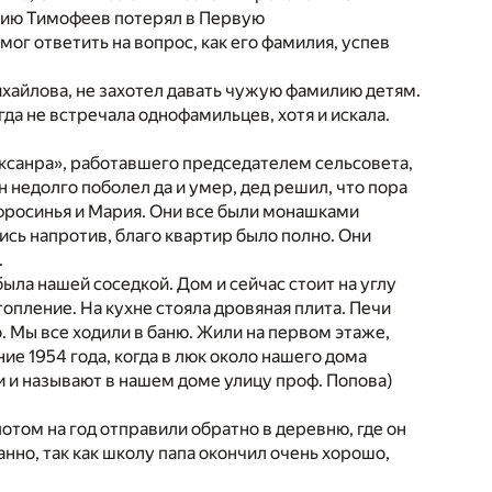
илию Тимофеев потерял в Первую
мог ответить на вопрос, как его фамилия, успев
хайлова, не захотел давать чужую фамилию детям.
гда не встречала однофамильцев, хотя и искала.
яксанра», работавшего председателем сельсовета,
 недолго поболел да и умер, дед решил, что пора
 Ефросинья и Мария. Они все были монашками
сь напротив, благо квартир было полно. Они
.
была нашей соседкой. Дом и сейчас стоит на углу
опление. На кухне стояла дровяная плита. Печи
. Мы все ходили в баню. Жили на первом этаже,
ие 1954 года, когда в люк около нашего дома
ли и называют в нашем доме улицу проф. Попова)
 потом на год отправили обратно в деревню, где он
анно, так как школу папа окончил очень хорошо,