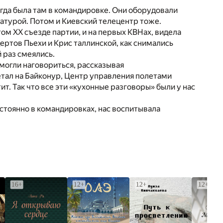
огда была там в командировке. Они оборудовали
атурой. Потом и Киевский телецентр тоже.
ом ХХ съезде партии, и на первых КВНах, видела
ертов Пьехи и Крис таллинской, как снимались
 раз смеялись.
 могли наговориться, рассказывая
етал на Байконур, Центр управления полетами
тит. Так что все эти «кухонные разговоры» были у нас
стоянно в командировках, нас воспитывала