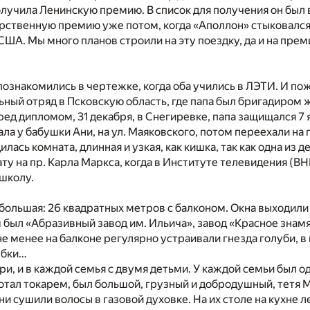
получила Ленинскую премию. В список для получения он был
рственную премию уже потом, когда «Аполлон» стыковался 
США. Мы много планов строили на эту поездку, да и на пре
познакомились в чертежке, когда оба учились в ЛЭТИ. И пож
ьный отряд в Псковскую область, где папа был бригадиром 
ред дипломом, 31 декабря, в Снегиревке, папа защищался 7 я
ла у бабушки Ани, на ул. Маяковского, потом переехали на 
лась комната, длинная и узкая, как кишка, так как одна из
ту на пр. Карла Маркса, когда в Институте телевидения (В
 школу.
большая: 26 квадратных метров с балконом. Окна выходили
 был «Абразивный завод им. Ильича», завод «Красное знамя»
 не менее на балконе регулярно устраивали гнезда голуби, в
ыбки…
ри, и в каждой семья с двумя детьми. У каждой семьи был од
отал токарем, был большой, грузный и добродушный, тетя 
ни сушили волосы в газовой духовке. На их столе на кухне 