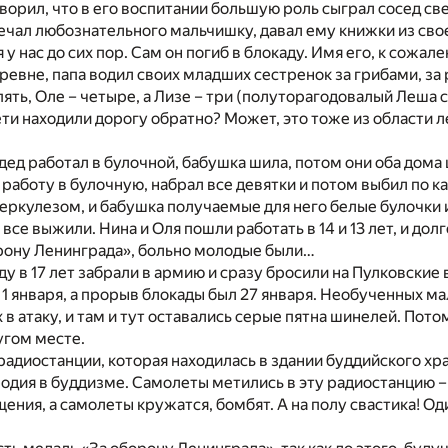
оворил, что в его воспитании большую роль сыграл сосед с
ечал любознательного мальчишку, давал ему книжки из сво
у нас до сих пор. Сам он погиб в блокаду. Имя его, к сожал
ревне, папа водил своих младших сестренок за грибами, за 
пять, Оле – четыре, а Лизе – три (полуторагодовалый Леша с
ети находили дорогу обратно? Может, это тоже из области 
дед работал в булочной, бабушка шила, потом они оба дома 
а работу в булочную, набрал все девятки и потом выбил по ка
еркулезом, и бабушка получаемые для него белые булочки и
все выжили. Нина и Оля пошли работать в 14 и 13 лет, и до
орону Ленинграда», больно молодые были…
оду в 17 лет забрали в армию и сразу бросили на Пулковские
 1 января, а прорыв блокады был 27 января. Необученных м
 в атаку, и там и тут оставались серые пятна шинелей. Пото
угом месте.
радиостанции, которая находилась в здании буддийского хра
одия в буддизме. Самолеты метились в эту радиостанцию –
ния, а самолеты кружатся, бомбят. А на полу свастика! Оди