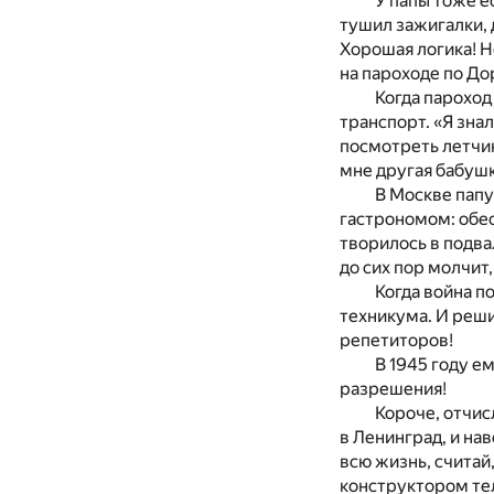
У папы тоже е
тушил зажигалки, 
Хорошая логика! Н
на пароходе по До
Когда пароход
транспорт. «Я знал
посмотреть летчик
мне другая бабушк
В Москве папу
гастрономом: обес
творилось в подва
до сих пор молчит,
Когда война п
техникума. И реши
репетиторов!
В 1945 году е
разрешения!
Короче, отчис
в Ленинград, и на
всю жизнь, считай
конструктором те