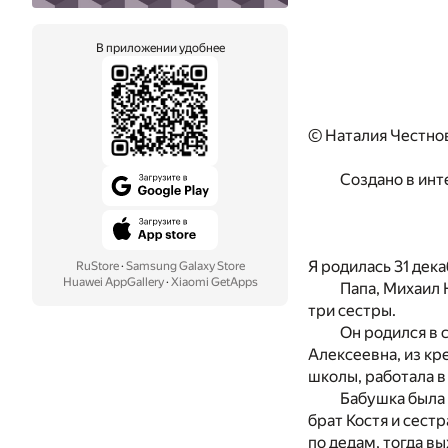
В приложении удобнее
© Наталия Честнов
Создано в инт
Я родилась 31 дек
RuStore
·
Samsung Galaxy Store
Huawei AppGallery
·
Xiaomi GetApps
Папа, Михаил 
три сестры.
Он родился в 
Алексеевна, из кре
школы, работала в
Бабушка была 
брат Костя и сест
по дедам, тогда вы