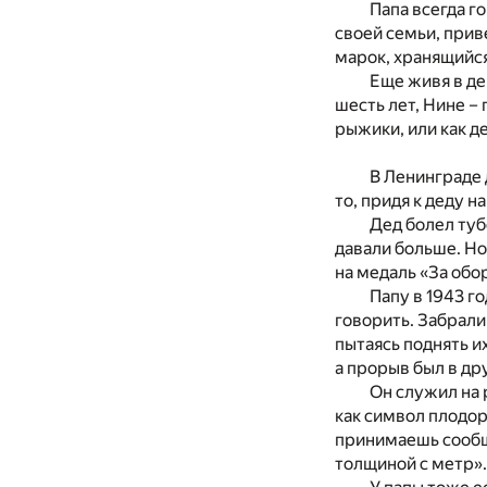
Папа всегда г
своей семьи, прив
марок, хранящийся 
Еще живя в де
шесть лет, Нине – 
рыжики, или как д
В Ленинграде 
то, придя к деду н
Дед болел туб
давали больше. Но 
на медаль «За об
Папу в 1943 г
говорить. Забрали
пытаясь поднять их
а прорыв был в др
Он служил на 
как символ плодор
принимаешь сообще
толщиной с метр».