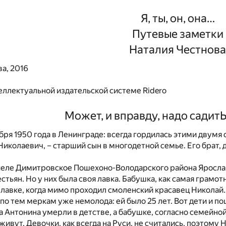
Я, ты, он, она…
Путевые заметки
Наталия Честнова
а, 2016
еллектуальной издательской системе Ridero
Может, и вправду, надо садитЬ
абря 1950 года в Ленинграде: всегда гордилась этими двумя
Николаевич, – старший сын в многодетной семье. Его брат, 
селе Димитровское Пошехоно-Володарского района Ярослав
стьян. Но у них была своя лавка. Бабушка, как самая грамот
 лавке, когда мимо проходил смоленский красавец Николай
по тем меркам уже немолода: ей было 25 лет. Вот дети и п
ра Антонина умерли в детстве, а бабушке, согласно семейной
живут. Девочки, как всегда на Руси, не считались, поэтому