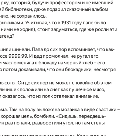
верху, который, будучи профессором и не имевший
ей библиотеки, даже подарил сказочный альбом
ению, не сохранилось.
рыжиками. Учитывая, что в 1931 году папе было
 ними не ходил), стоит задуматься, где же росли эти
легенд?
шили шинели. Папа до сих пор вспоминает, что как-
ссе 9999.99. И дед промолчал, не ругал его.
 масло меняла в блокаду на черный хлеб – его
лго потом доказывали, что они блокадники, несмотря
 высоты. Он до сих пор не может спокойно об этом
альчишек положили на снег как пушечное мясо,
м оказалось, что их полк отвлекал внимание,
ма. Там на полу выложена мозаика в виде свастики –
 хорошая цель, бомбили. «Сидишь, передаешь-
н раз попали, разворотили угол, но там стены