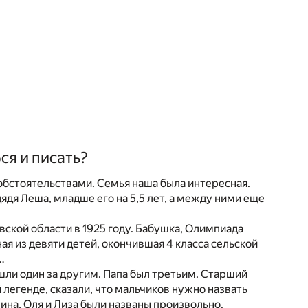
ся и писать?
 обстоятельствами. Семья наша была интересная.
дядя Леша, младше его на 5,5 лет, а между ними еще
ской области в 1925 году. Бабушка, Олимпиада
ная из девяти детей, окончившая 4 класса сельской
…
ошли один за другим. Папа был третьим. Старший
 легенде, сказали, что мальчиков нужно назвать
 Нина, Оля и Лиза были названы произвольно.