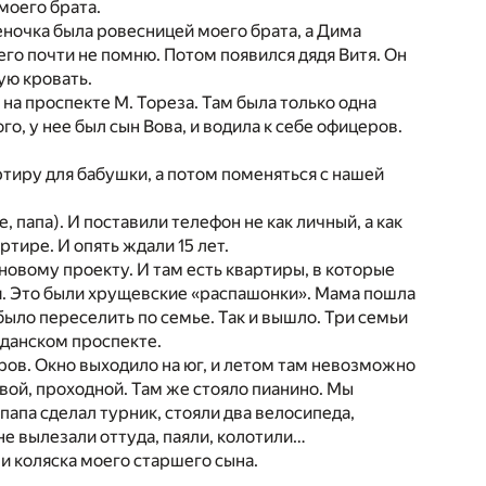
моего брата.
ночка была ровесницей моего брата, а Дима
его почти не помню. Потом появился дядя Витя. Он
ую кровать.
на проспекте М. Тореза. Там была только одна
го, у нее был сын Вова, и водила к себе офицеров.
тиру для бабушки, а потом поменяться с нашей
 папа). И поставили телефон не как личный, а как
тире. И опять ждали 15 лет.
новому проекту. И там есть квартиры, в которые
ая. Это были хрущевские «распашонки». Мама пошла
ыло переселить по семье. Так и вышло. Три семьи
жданском проспекте.
тров. Окно выходило на юг, и летом там невозможно
овой, проходной. Там же стояло пианино. Мы
апа сделал турник, стояли два велосипеда,
 не вылезали оттуда, паяли, колотили…
и коляска моего старшего сына.