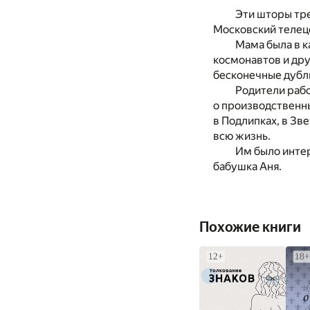
Эти шторы тре
Московский телец
Мама была в к
космонавтов и дру
бесконечные дубли
Родители рабо
о производственны
в Подлипках, в Зве
всю жизнь.
Им было интер
бабушка Аня.
Похожие книги