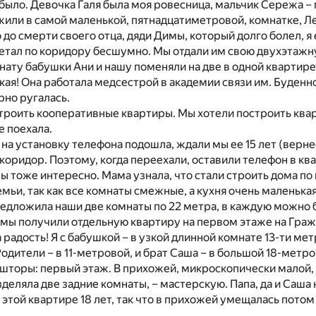
было. Девочка Галя была моя ровесница, мальчик Сережа – 
или в самой маленькой, пятнадцатиметровой, комнатке, Ле
 до смерти своего отца, дяди Димы, который долго болел, я 
летал по коридору бесшумно. Мы отдали им свою двухэтажн
ату бабушки Ани и нашу поменяли на две в одной квартире 
акая! Она работала медсестрой в академии связи им. Буденно
рно ругалась.
троить кооперативные квартиры. Мы хотели построить квар
е поехала.
на установку телефона подошла, ждали мы ее 15 лет (вернее,
коридор. Поэтому, когда переехали, оставили телефон в квар
ы тоже интересно. Мама узнала, что стали строить дома по 
емьи, так как все комнаты смежные, а кухня очень маленьк
едложила наши две комнаты по 22 метра, в каждую можно б
 мы получили отдельную квартиру на первом этаже на Гра
а радость! Я с бабушкой – в узкой длинной комнате 13-ти ме
Родители – в 11-метровой, и брат Саша – в большой 18-метр
шторы: первый этаж. В прихожей, микроскопически малой, п
зделяла две задние комнаты, – мастерскую. Папа, да и Саша
этой квартире 18 лет, так что в прихожей умещалась потом 