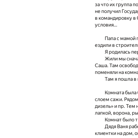
за что их группа 
не получил Госуда
в командировку в 
условия…
Папа с мамой 
ездили в строител
Я родилась пе
Жили мы снача
Саша. Там освободи
поменяли на комна
Там я пошла в
Комната была 
слоем сажи. Рядом
дизель» и пр. Тем
лапкой, ворона, р
Комнат было т
Дядя Ваня раб
клиентки на дом, о