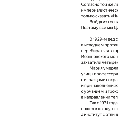
Согласно той же л
империалистическу
только сказать «Н
Выйдя из госп
Поэтому все мы Ца
В 1929-м дед 
в исподнем протащ
перебираться в го
Иоанновского мона
захватили четырех
Мария умерла,
улицы профессора 
с изразцами сохра
и при наводнениях
с урчанием и грох
в направлении теп
Так с 1931 год
пошел в школу, ок
а институт с отли