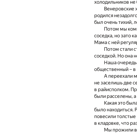
холодильников не 
Венеровские ж
родился незадолго
был очень тихий, 
Потом мы комн
соседка, но зато к
Мама с ней регуля
Потом стали с
соседкой. Но она н
Наша очередь 
общественный – в 
А переехали м
не заселишь две с
в райисполком. Пр
были расселены, а
Какая это был
было находиться. 
повесили толстые 
в кладовке, что ра
Мы прожили в 