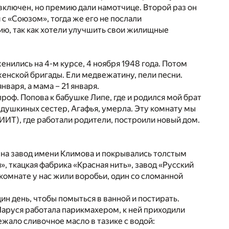
 включен, но премию дали намотчице. Второй раз он
с «Союзом», тогда же его не послали
мию, так как хотели улучшить свои жилищные
енились на 4-м курсе, 4 ноября 1948 года. Потом
женской бригады. Ели медвежатину, пели песни.
нваря, а мама – 21 января.
проф. Попова к бабушке Липе, где и родился мой брат
 дедушкиных сестер, Агафья, умерла. Эту комнату мы
НИИТ), где работали родители, построили новый дом.
 на завод имени Климова и покрывались толстым
, ткацкая фабрика «Красная нить», завод «Русский
 комнате у нас жили воробьи, один со сломанной
ин день, чтобы помыться в ванной и постирать.
Маруся работала парикмахером, к ней приходили
лежало сливочное масло в тазике с водой: