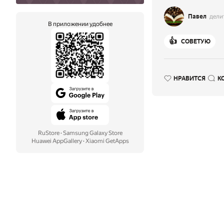
Павел
дели
В приложении удобнее
👍
СОВЕТУЮ
НРАВИТСЯ
К
RuStore
·
Samsung Galaxy Store
Huawei AppGallery
·
Xiaomi GetApps