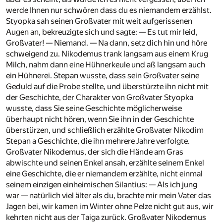
werde Ihnen nur schwören dass du es niemandem erzählst.
Styopka sah seinen Großvater mit weit aufgerissenen
Augen an, bekreuzigte sich und sagte: — Es tut mir leid,
Großvater! — Niemand. — Na dann, setz dich hin und höre
schweigend zu. Nikodemus trank langsam aus einem Krug
Milch, nahm dann eine Hühnerkeule und aß langsam auch
ein Hühnerei. Stepan wusste, dass sein Großvater seine
Geduld auf die Probe stellte, und überstürzte ihn nicht mit
der Geschichte, der Charakter von Großvater Styopka
wusste, dass Sie seine Geschichte möglicherweise
überhaupt nicht hören, wenn Sie ihn in der Geschichte
überstürzen, und schließlich erzählte Großvater Nikodim
Stepan a Geschichte, die ihn mehrere Jahre verfolgte.
Großvater Nikodemus, der sich die Hände am Gras
abwischte und seinen Enkel ansah, erzählte seinem Enkel
eine Geschichte, die er niemandem erzählte, nicht einmal
seinem einzigen einheimischen Silantius: — Als ich jung
war — natürlich viel älter als du, brachte mir mein Vater das
Jagen bei, wir kamen im Winter ohne Pelze nicht gut aus, wir
kehrten nicht aus der Taiga zurück. Großvater Nikodemus