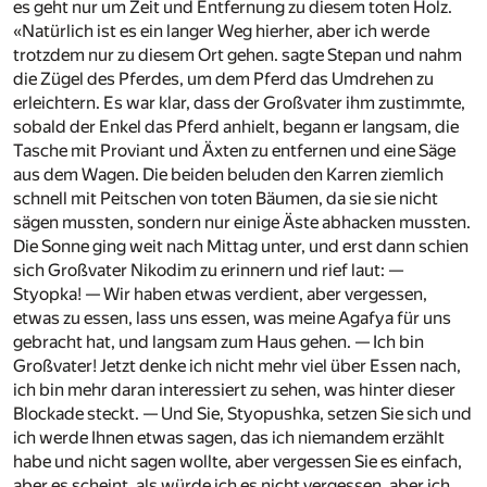
es geht nur um Zeit und Entfernung zu diesem toten Holz.
«Natürlich ist es ein langer Weg hierher, aber ich werde
trotzdem nur zu diesem Ort gehen. sagte Stepan und nahm
die Zügel des Pferdes, um dem Pferd das Umdrehen zu
erleichtern. Es war klar, dass der Großvater ihm zustimmte,
sobald der Enkel das Pferd anhielt, begann er langsam, die
Tasche mit Proviant und Äxten zu entfernen und eine Säge
aus dem Wagen. Die beiden beluden den Karren ziemlich
schnell mit Peitschen von toten Bäumen, da sie sie nicht
sägen mussten, sondern nur einige Äste abhacken mussten.
Die Sonne ging weit nach Mittag unter, und erst dann schien
sich Großvater Nikodim zu erinnern und rief laut: —
Styopka! — Wir haben etwas verdient, aber vergessen,
etwas zu essen, lass uns essen, was meine Agafya für uns
gebracht hat, und langsam zum Haus gehen. — Ich bin
Großvater! Jetzt denke ich nicht mehr viel über Essen nach,
ich bin mehr daran interessiert zu sehen, was hinter dieser
Blockade steckt. — Und Sie, Styopushka, setzen Sie sich und
ich werde Ihnen etwas sagen, das ich niemandem erzählt
habe und nicht sagen wollte, aber vergessen Sie es einfach,
aber es scheint, als würde ich es nicht vergessen, aber ich