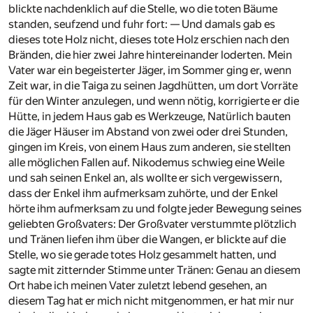
blickte nachdenklich auf die Stelle, wo die toten Bäume
standen, seufzend und fuhr fort: — Und damals gab es
dieses tote Holz nicht, dieses tote Holz erschien nach den
Bränden, die hier zwei Jahre hintereinander loderten. Mein
Vater war ein begeisterter Jäger, im Sommer ging er, wenn
Zeit war, in die Taiga zu seinen Jagdhütten, um dort Vorräte
für den Winter anzulegen, und wenn nötig, korrigierte er die
Hütte, in jedem Haus gab es Werkzeuge, Natürlich bauten
die Jäger Häuser im Abstand von zwei oder drei Stunden,
gingen im Kreis, von einem Haus zum anderen, sie stellten
alle möglichen Fallen auf. Nikodemus schwieg eine Weile
und sah seinen Enkel an, als wollte er sich vergewissern,
dass der Enkel ihm aufmerksam zuhörte, und der Enkel
hörte ihm aufmerksam zu und folgte jeder Bewegung seines
geliebten Großvaters: Der Großvater verstummte plötzlich
und Tränen liefen ihm über die Wangen, er blickte auf die
Stelle, wo sie gerade totes Holz gesammelt hatten, und
sagte mit zitternder Stimme unter Tränen: Genau an diesem
Ort habe ich meinen Vater zuletzt lebend gesehen, an
diesem Tag hat er mich nicht mitgenommen, er hat mir nur