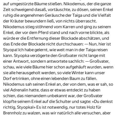
auf umgestürzte Bäume stießen. Nikodemus, der die ganze
Zeit schweigend dasaß, vortäuschte, zu dösen, seinen Enkel
ruhig die angenehmen Geräusche der Taiga und die Vielfalt
der Kräuter bewundern ließ, von nichts überrascht.
Nikodemus stieg stöhnend vom Karren und ging zu seinem
Enkel, der vor dem Pferd stand und nach vorne blickte, als
würde er die Entfernung dieser Blockade abschätzen, und
das Ende der Blockade nicht durchschauen: — Nun, hier ist
Styopa! Ich habe gelernt, wie weit man in der Taiga reisen
kann. Styopka verzögerte den Großvater nicht lange mit
einer Antwort, sondern antwortete sachlich: — Großvater,
schau, wie viele Bäume hier schon aufgehäuft wurden, wenn
sie alle herausgeholt werden, so viele Winter kann unser
Dorf ertrinken, ohne einen lebenden Baum zu fällen.
Nikodemus sah seinen Enkel an, der von dem, was er sah, so
viel Adrenalin hatte, dass er etwas entdeckt zu haben
schien, das niemandem unbekannt war, der Großvater
klopfte seinem Enkel auf die Schulter und sagte: «Du denkst
richtig, Styopka!» Es ist notwendig, nur totes Holz für
Brennholz zu walzen, was wir natürlich alle versuchen, aber