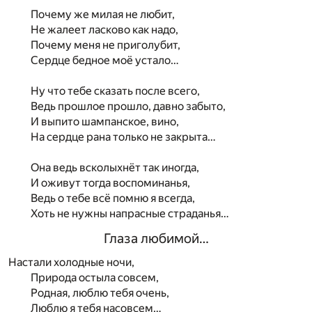
Почему же милая не любит,
Не жалеет ласково как надо,
Почему меня не приголубит,
Сердце бедное моё устало…
Ну что тебе сказать после всего,
Ведь прошлое прошло, давно забыто,
И выпито шампанское, вино,
На сердце рана только не закрыта…
Она ведь всколыхнёт так иногда,
И оживут тогда воспоминанья,
Ведь о тебе всё помню я всегда,
Хоть не нужны напрасные страданья…
Глаза любимой…
Настали холодные ночи,
Природа остыла совсем,
Родная, люблю тебя очень,
Люблю я тебя насовсем…