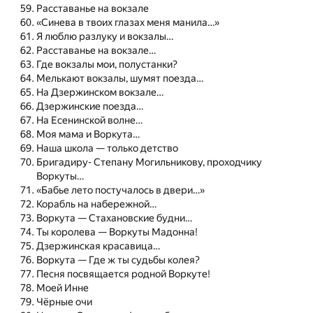
Расставанье на вокзале
«Синева в твоих глазах меня манила…»
Я люблю разлуку и вокзалы…
Расставанье на вокзале…
Где вокзалы мои, полустанки?
Мелькают вокзалы, шумят поезда…
На Дзержинском вокзале…
Дзержинские поезда…
На Есенинской волне…
Моя мама и Воркута…
Наша школа — только детство
Бригадиру- Степану Могильникову, проходчику
Воркуты…
«Бабье лето постучалось в двери…»
Корабль на набережной…
Воркута — Стахановские будни…
Ты королева — Воркуты Мадонна!
Дзержинская красавица…
Воркута — Где ж ты судьбы колея?
Песня посвящается родной Воркуте!
Моей Инне
Чёрные очи