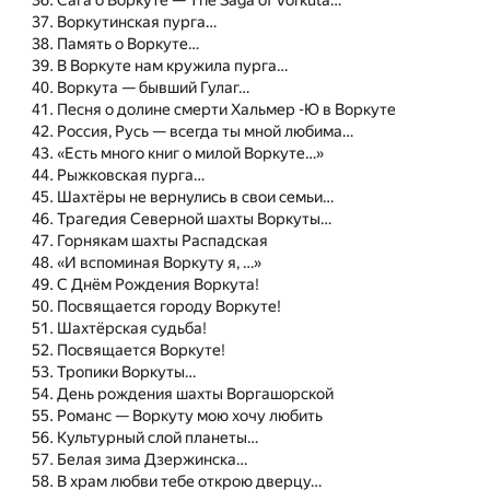
Сага о Воркуте — The Saga of Vorkuta…
Воркутинская пурга…
Память о Воркуте…
В Воркуте нам кружила пурга…
Воркута — бывший Гулаг…
Песня о долине смерти Хальмер -Ю в Воркуте
Россия, Русь — всегда ты мной любима…
«Есть много книг о милой Воркуте…»
Рыжковская пурга…
Шахтёры не вернулись в свои семьи…
Трагедия Северной шахты Воркуты…
Горнякам шахты Распадская
«И вспоминая Воркуту я, …»
С Днём Рождения Воркута!
Посвящается городу Воркуте!
Шахтёрская судьба!
Посвящается Воркуте!
Тропики Воркуты…
День рождения шахты Воргашорской
Романс — Воркуту мою хочу любить
Культурный слой планеты…
Белая зима Дзержинска…
В храм любви тебе открою дверцу…