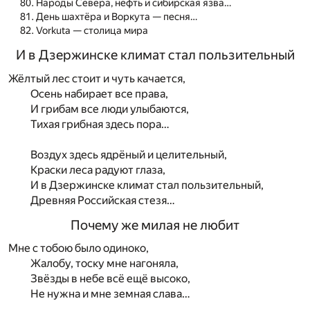
Народы Севера, нефть и сибирская язва…
День шахтёра и Воркута — песня…
Vorkuta — столица мира
И в Дзержинске климат стал пользительный
Жёлтый лес стоит и чуть качается,
Осень набирает все права,
И грибам все люди улыбаются,
Тихая грибная здесь пора…
Воздух здесь ядрёный и целительный,
Краски леса радуют глаза,
И в Дзержинске климат стал пользительный,
Древняя Российская стезя…
Почему же милая не любит
Мне с тобою было одиноко,
Жалобу, тоску мне нагоняла,
Звёзды в небе всё ещё высоко,
Не нужна и мне земная слава…