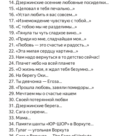
Дзержинские осенние любовные посиделки…
«Целовал я тебя печально…»
«Устал любить я вас совсем…»
«Изнемождение чувствую с тобой…»
«С тобою мы не разделимы…»
«Тянула ты чуть сладкое вино…»
«Приди ко мне, сладчайшая моя…»
«Любовь — это счастье и радость…»
«Эта милая сердцу картина…»
Нам надо вернуться в то детство сейчас!
Плачет небо на всей планете
«О жизнь моя, я ждал тебя безумно…»
На берегу Оки…
Ты девчонка — Егоза…
«Прошла любовь, завяли помидоры…»
Мечтаем мы о счастье нашем
Своей потерянной любви
Дзержинские берега…
Сага о сирени…
Мама…
Памяти шахты «ЮР-ШОР» в Воркуте…
Гулаг — угольная Воркута