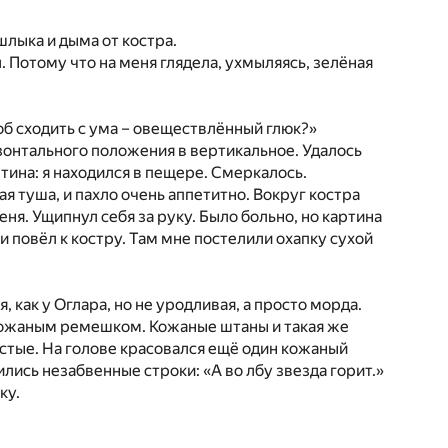
шлыка и дыма от костра.
л. Потому что на меня глядела, ухмыляясь, зелёная
соб сходить с ума – овеществлённый глюк?»
зонтального положения в вертикальное. Удалось
тина: я находился в пещере. Смеркалось.
 туша, и пахло очень аппетитно. Вокруг костра
еня. Ущипнул себя за руку. Было больно, но картина
и повёл к костру. Там мне постелили охапку сухой
 как у Оглара, но не уродливая, а просто морда.
о кожаным ремешком. Кожаные штаны и такая же
стые. На голове красовался ещё один кожаный
ись незабвенные строки: «А во лбу звезда горит.»
ку.