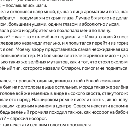
у, – послышались шаги.
шёл и склонился надо мной, дыша в лицо ароматами пота, ша
брат,» – подумал я и открыл глаза. Лучше б я этого не дела
ом, большими ушами, одним глазом и абсолютно лысая.
азала рожа и одобрительно похлопала меня по плечу.
руки? – как – то отвлечённо подумал я. – Или это новый спо
следовало незамедлительно, и я попытался перейти из гори
: я сел. Моему взору представилась самая неожиданная кар
большой костёр. На большом вертеле жарилось мясо – целая
ко таких же зелёных мутантов, как и тот, что стоял около м
лёный тип, которого назвали Огларом, помог мне подняться 
ухался, – произнёс один индивид из этой тёплой компании.
н был на полголовы выше остальных, морда такая же зелёная,
 голове всё же имелись в виде высокого хвоста, стянутог
яли его наряд. На широком ремне висели ножны, явно непу
ющим красным камнем в центре. Совсем некстати вспомнил
ебедь зелёный громила походил так же, как носорог на бабоч
ут? – спросил носорог.
 – так некстати севшим голосом просипел я.