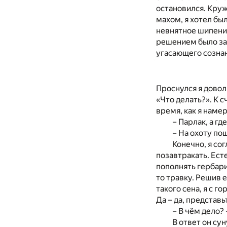
остановился. Круж
махом, я хотел бы
невнятное шипение
решением было зав
угасающего сознани
Проснулся я довол
«Что делать?». К 
время, как я наме
– Парлак, а гд
– На охоту по
Конечно, я со
позавтракать. Есте
пополнять гербари
то травку. Решив 
такого сена, я с 
Да – да, представь
– В чём дело?
В ответ он сун