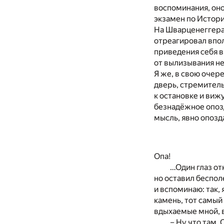
воспоминания, оно
экзамен по Истори
На Шварценеггера 
отреагировал впол
приведения себя в
от вылизывания не
Я же, в свою очере
дверь, стремитель
к остановке и вижу
безнадёжное опозд
мысль, явно опозд
Опа!
…Один глаз от
но оставил беспол
и вспоминаю: так, 
камень, тот самый
вдыхаемые мной, в
– Ну что там,