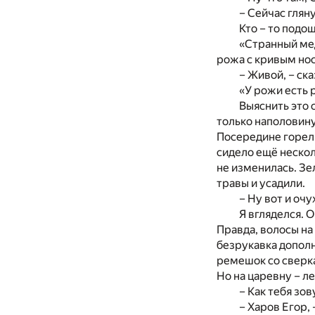
– Сейчас глян
Кто – то подо
«Странный мед
рожа с кривым нос
– Живой, – ск
«У рожи есть 
Выяснить это 
только наполовину
Посередине горел 
сидело ещё несколь
не изменилась. Зе
травы и усадили.
– Ну вот и оч
Я вгляделся. О
Правда, волосы на
безрукавка дополн
ремешок со сверка
Но на царевну – л
– Как тебя зов
– Харов Егор,