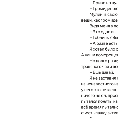
– Приветствуе
– Громиденов?
Мулин, в свою
вещи, как громиде
Видя меня в п
– Это одно из
– Гоблины? Вы
– А разве ест
Я хотел было 
А наши доморощенн
Но долго разд
травяного чая и вс
– Ешь давай.
Я не заставил
из неизвестного н
у него это нетлен
ничего не ел, про
пытался понять, ка
всё время пыталис
съесть пачку акти