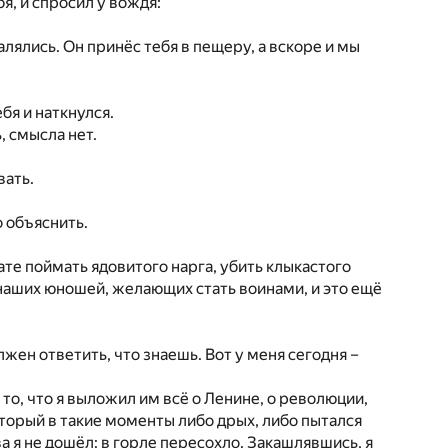
я, и спросил у вождя:
лялись. Он принёс тебя в пещеру, а вскоре и мы
ебя и наткнулся.
, смысла нет.
вать.
 объяснить.
кате поймать ядовитого нарга, убить клыкастого
 наших юношей, желающих стать воинами, и это ещё
олжен ответить, что знаешь. Вот у меня сегодня –
о, что я выложил им всё о Ленине, о революции,
который в такие моменты либо дрых, либо пытался
а я не дошёл: в горле пересохло. Закашлявшись, я