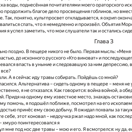
ка воды, поднесённая почитателями моего ораторского иск
ло продолжить благое дело просвещения гоблинов, но вмес
. Так, понятно, культпросвет откладывается, я охрип окон
алиться спать, что я немедленно и произвёл. Объятия Мо
я я успел заметить, что мои слушатели так и остались сиде
Глава 3
ьно поздно. В пещере никого не было. Первая мысль: «Меня
счастью, до исконного русского «Кто виноват» и последующе
ревался впасть в уныние и следовавшую за ним депрессию, 
е все?
шли. А я сейчас иду травы собирать. Пойдёшь со мной?
гласился. Альтернатива – сидеть одному в пещере – меня не
ственно, я не отказался. Как говорится: война войной, а о
й. Придя на одному ему известное место, знахарь остановил
ему помочь, я подошёл поближе, посмотрел на его ископаем
гордостью принёс ему свою добычу. Я ожидал похвалы за так
те себе, этот коновал – недоучка ржал надо мной, как послед
 – хмуро поинтересовался я
ул мне под нос две травы – мою и его. Я всмотрелся: ну да, 