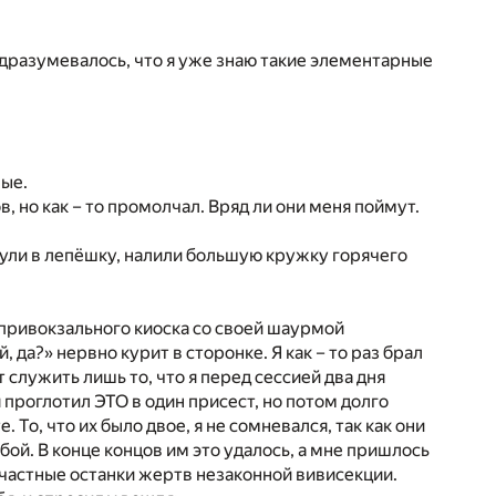
одразумевалось, что я уже знаю такие элементарные
ные.
в, но как – то промолчал. Вряд ли они меня поймут.
нули в лепёшку, налили большую кружку горячего
из привокзального киоска со своей шаурмой
да?» нервно курит в сторонке. Я как – то раз брал
служить лишь то, что я перед сессией два дня
 проглотил ЭТО в один присест, но потом долго
То, что их было двое, я не сомневался, так как они
ой. В конце концов им это удалось, а мне пришлось
есчастные останки жертв незаконной вивисекции.