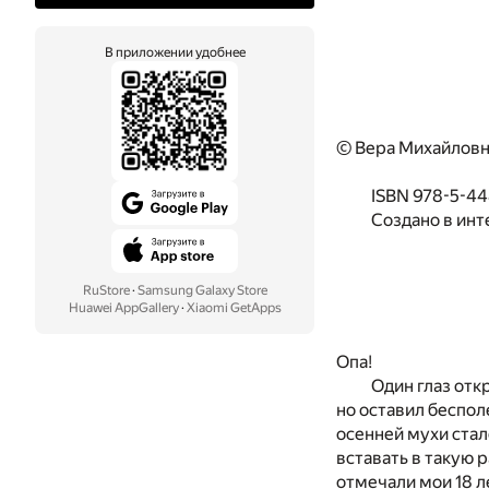
В приложении удобнее
© Вера Михайловн
ISBN 978-5-44
Создано в инт
RuStore
·
Samsung Galaxy Store
Huawei AppGallery
·
Xiaomi GetApps
Опа!
Один глаз отк
но оставил беспол
осенней мухи стал
вставать в такую 
отмечали мои 18 л