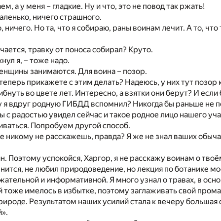
м, а у меня – гладкие. Ну и что, это не повод так ржать!
аленько, ничего страшного.
, ничего. Но та, что я собираю, раны воинам лечит. А то, что
учается, травку от поноса собирал? Круто.
кнул я, – тоже надо.
женщины занимаются. Для воина – позор.
е теперь прикажете с этим делать? Надеюсь, у них тут позор
ибнуть во цвете лет. Интересно, а взятки они берут? И есл
 я вдруг родную ГИБДД вспомнил? Никогда бы раньше не под
бы с радостью увидел сейчас и такое родное лицо нашего уч
иваться. Попробуем другой способ.
же никому не расскажешь, правда? Я же не знал ваших обычае
оин. Поэтому успокойся, Харгор, я не расскажу воинам о тво
мнится, не любил природоведение, но лекция по ботанике м
жательной и информативной. Я много узнал о травах, в основ
 тоже имелось в избытке, поэтому заглаживать свой прома
рироде. Результатом наших усилий стала к вечеру большая 
».