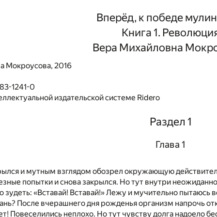
Вперёд, к победе мули
Книга 1. Революци
Вера Михайловна Мокр
а Мокроусова, 2016
83-1241-0
еллектуальной издательской системе Ridero
Раздел 1
Глава 1
рылся и мутным взглядом обозрел окружающую действитель
езные попытки и снова закрылся. Но тут внутри неожиданно
о зудеть: «Вставай! Вставай!» Лежу и мучительно пытаюсь в
рань? После вчерашнего дня рожденья организм напрочь отк
ет! Повеселились неплохо. Но тут чувству долга надоело бе