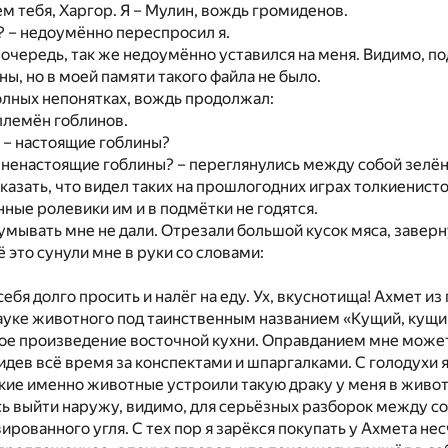
м тебя, Харгор. Я – Мулин, вождь громиденов.
 – недоумённо переспросил я.
 очередь, так же недоумённо уставился на меня. Видимо, п
ны, но в моей памяти такого файла не было.
олных непонятках, вождь продолжал:
 племён гоблинов.
 – настоящие гоблины?
ь ненастоящие гоблины? – переглянулись между собой зелё
сказать, что видел таких на прошлогодних играх толкиенисто
ые ролевики им и в подмётки не годятся.
умывать мне не дали. Отрезали большой кусок мяса, завер
ё это сунули мне в руки со словами:
 себя долго просить и налёг на еду. Ух, вкуснотища! Ахмет 
ауке животного под таинственным названием «Кущий, кущий, 
ное произведение восточной кухни. Оправданием мне может 
сидев всё время за конспектами и шпаргалками. С голодухи я
кие именно животные устроили такую драку у меня в животе. 
ь выйти наружу, видимо, для серьёзных разборок между соб
вированного угля. С тех пор я зарёкся покупать у Ахмета н