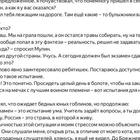
предложенное, я почувствовал, что понемногу пришёл в себ
, а как я у вас оказался?
л тебя лежащим на дороге. Там ещё какие – то булыжники ва
.
 кто?
аш. Мы на грала пошли, а он остался травы собирать, ну на т
вообще попал в эту фэнтези – реальность, решил не задавать
куда? – спросил Мулин.
 из другой страны. Учусь. А сегодня должен был экзамен сда
о это?
ово явно заинтересовало ребятишек. Постараюсь доступно
то такое испытание.
е! Это понятно. Просидеть целый день в болоте, чтобы на за
ся на мечах с лучшим воином племени – вот испытания для
л, что ожидает бедных юных гоблинов, но продолжаю:
кзамен – это испытание ума. Учитель задаёт вопросы, а ты д
, Россия – это страна, в которой я живу.
ычностью этой ситуации и моим стрессом можно объяснить т
. Они слушали меня, открыв рты, в отличие от моего кота, 
агодарных слушателей, клянусь, я ещё не видел. До Брежнев