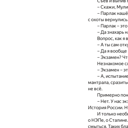
Съев и выпив 
– Скажи, Мулин
– Парлак нашё
с охоты вернулись
– Парлак – это
– Да знахарь н
Вопрос, как я 
– А ты сам от
– Да я вообще
– Экзамен? Чт
Незнакомое сл
– Экзамен – э
– А, испытани
мантрала, сразить
не всё.
Примерно поня
– Нет. У нас э
История России. Ну
И только необ
о НЭПе, о Сталине
смыться. Таких бл