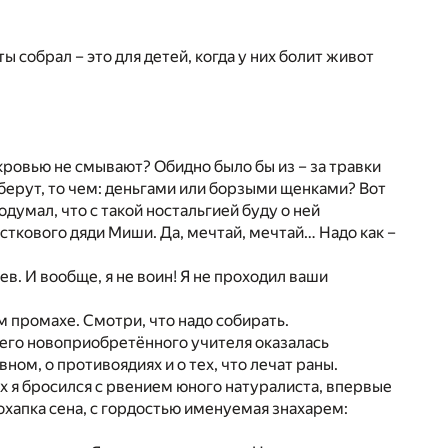
 ты собрал – это для детей, когда у них болит живот
 кровью не смывают? Обидно было бы из – за травки
и берут, то чем: деньгами или борзыми щенками? Вот
умал, что с такой ностальгией буду о ней
асткового дяди Миши. Да, мечтай, мечтай… Надо как –
в. И вообще, я не воин! Я не проходил ваши
ём промахе. Смотри, что надо собирать.
оего новоприобретённого учителя оказалась
ном, о противоядиях и о тех, что лечат раны.
х я бросился с рвением юного натуралиста, впервые
охапка сена, с гордостью именуемая знахарем: