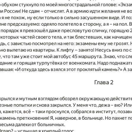
 обухом стукнуло по моей многострадальной голове: «Экзам
и России! Не сдам – отчислят. А в армию идти желания не в
я не похож, ну если только в сильно засушенном виде. И п
не предсказуемо: одеяло полетело в сторону, а я – на пол.
 порядок я превзошёл даже пресловутую спичку, горящую 2
которых частей своего тела, и так блестевших, как начищен
дь, с завистью посмотрел на него: экзамены ему не грозят. Н
но вылетаю из квартиры. К лифту – занято! Несусь вниз по 
, что там уже стоит мой автобус 45 маршрута. Знаю, что сл
ание и горящая турпутёвка от военкомата. Надо поднажать
авшая: «И откуда здесь взялся этот проклятый камень?» А 
Глава 2
крылся и мутным взглядом обозрел окружающую действител
езные попытки и снова закрылся. У меня что, дежа – вю? Или
я, кажется, всё – таки проснулся, собрался в институт, поза
 камень преткновения! Я, наверное, в больнице. Но пахнет 
есьма далеки от больничных.
 Оглар? – услышал я хриплый голос.