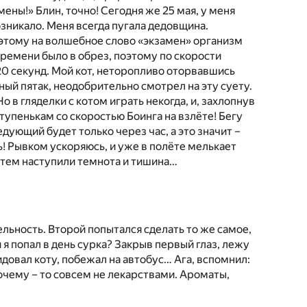
ены!» Блин, точно! Сегодня же 25 мая, у меня
озникало. Меня всегда пугала дедовщина.
оэтому на волшебное слово «экзамен» организм
 Времени было в обрез, поэтому по скорости
0 секунд. Мой кот, неторопливо оторвавшись
ный пятак, неодобрительно смотрел на эту суету.
о в гляделки с котом играть некогда, и, захлопнув
ступенькам со скоростью Боинга на взлёте! Бегу
едующий будет только через час, а это значит –
! Рывком ускоряюсь, и уже в полёте мелькает
затем наступили темнота и тишина…
ьность. Второй попытался сделать то же самое,
 я попал в день сурка? Закрыв первый глаз, лежу
видовал коту, побежал на автобус… Ага, вспомнил:
почему – то совсем не лекарствами. Ароматы,