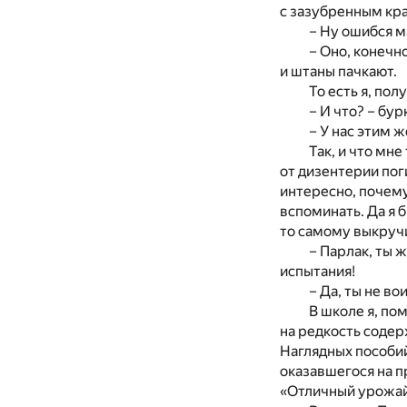
с зазубренным крае
– Ну ошибся м
– Оно, конечно
и штаны пачкают.
То есть я, пол
– И что? – бур
– У нас этим 
Так, и что мн
от дизентерии пог
интересно, почему
вспоминать. Да я 
то самому выкруч
– Парлак, ты 
испытания!
– Да, ты не в
В школе я, по
на редкость содер
Наглядных пособий
оказавшегося на п
«Отличный урожай