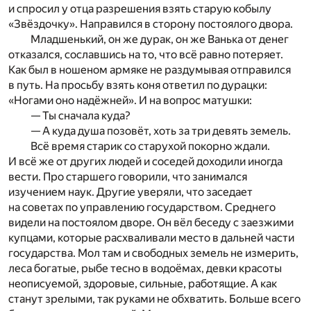
и спросил у отца разрешения взять старую кобылу
«Звёздочку». Направился в сторону постоялого двора.
Младшенький, он же дурак, он же Ванька от денег
отказался, сославшись на то, что всё равно потеряет.
Как был в ношеном армяке не раздумывая отправился
в путь. На просьбу взять коня ответил по дурацки:
«Ногами оно надёжней». И на вопрос матушки:
— Ты сначала куда?
— А куда душа позовёт, хоть за три девять земель.
Всё время старик со старухой покорно ждали.
И всё же от других людей и соседей доходили иногда
вести. Про старшего говорили, что занимался
изучением наук. Другие уверяли, что заседает
на советах по управлению государством. Среднего
видели на постоялом дворе. Он вёл беседу с заезжими
купцами, которые расхваливали место в дальней части
государства. Мол там и свободных земель не измерить,
леса богатые, рыбе тесно в водоёмах, девки красоты
неописуемой, здоровые, сильные, работящие. А как
станут зрелыми, так руками не обхватить. Больше всего