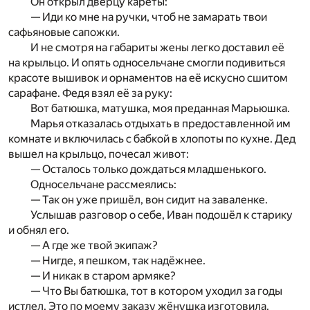
Он открыл дверцу кареты:
— Иди ко мне на ручки, чтоб не замарать твои
сафьяновые сапожки.
И не смотря на габариты жены легко доставил её
на крыльцо. И опять односельчане смогли подивиться
красоте вышивок и орнаментов на её искусно сшитом
сарафане. Федя взял её за руку:
Вот батюшка, матушка, моя преданная Марьюшка.
Марья отказалась отдыхать в предоставленной им
комнате и включилась с бабкой в хлопоты по кухне. Дед
вышел на крыльцо, почесал живот:
— Осталось только дождаться младшенького.
Односельчане рассмеялись:
— Так он уже пришёл, вон сидит на заваленке.
Услышав разговор о себе, Иван подошёл к старику
и обнял его.
— А где же твой экипаж?
— Нигде, я пешком, так надёжнее.
— И никак в старом армяке?
— Что Вы батюшка, тот в котором уходил за годы
истлел. Это по моему заказу жёнушка изготовила.