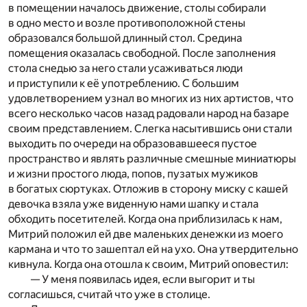
в помещении началось движение, столы собирали
в одно место и возле противоположной стены
образовался большой длинный стол. Средина
помещения оказалась свободной. После заполнения
стола снедью за него стали усаживаться люди
и приступили к её употреблению. С большим
удовлетворением узнал во многих из них артистов, что
всего несколько часов назад радовали народ на базаре
своим представлением. Слегка насытившись они стали
выходить по очереди на образовавшееся пустое
пространство и являть различные смешные миниатюры
и жизни простого люда, попов, пузатых мужиков
в богатых сюртуках. Отложив в сторону миску с кашей
девочка взяла уже виденную нами шапку и стала
обходить посетителей. Когда она приблизилась к нам,
Митрий положил ей две маленьких денежки из моего
кармана и что то зашептал ей на ухо. Она утвердительно
кивнула. Когда она отошла к своим, Митрий оповестил:
— У меня появилась идея, если выгорит и ты
согласишься, считай что уже в столице.