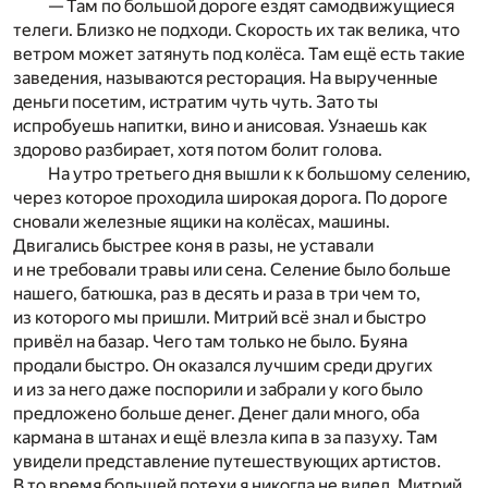
— Там по большой дороге ездят самодвижущиеся
телеги. Близко не подходи. Скорость их так велика, что
ветром может затянуть под колёса. Там ещё есть такие
заведения, называются ресторация. На вырученные
деньги посетим, истратим чуть чуть. Зато ты
испробуешь напитки, вино и анисовая. Узнаешь как
здорово разбирает, хотя потом болит голова.
На утро третьего дня вышли к к большому селению,
через которое проходила широкая дорога. По дороге
сновали железные ящики на колёсах, машины.
Двигались быстрее коня в разы, не уставали
и не требовали травы или сена. Селение было больше
нашего, батюшка, раз в десять и раза в три чем то,
из которого мы пришли. Митрий всё знал и быстро
привёл на базар. Чего там только не было. Буяна
продали быстро. Он оказался лучшим среди других
и из за него даже поспорили и забрали у кого было
предложено больше денег. Денег дали много, оба
кармана в штанах и ещё влезла кипа в за пазуху. Там
увидели представление путешествующих артистов.
В то время большей потехи я никогда не видел. Митрий