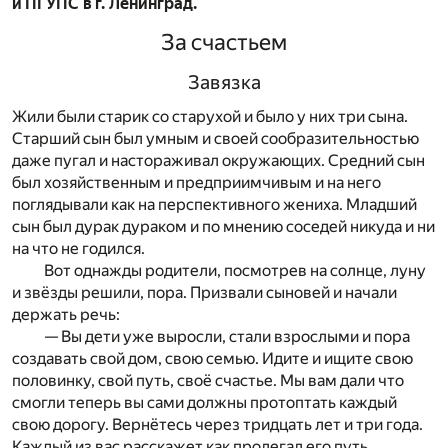
и ПГУПС в г. Ленинград.
За счастьем
Завязка
Жили были старик со старухой и было у них три сына.
Старший сын был умным и своей сообразительностью
даже пугал и настораживал окружающих. Средний сын
был хозяйственным и предприимчивым и на него
поглядывали как на перспективного жениха. Младший
сын был дурак дураком и по мнению соседей никуда и ни
на что не годился.
Вот однажды родители, посмотрев на солнце, луну
и звёзды решили, пора. Призвали сыновей и начали
держать речь:
— Вы дети уже выросли, стали взрослыми и пора
создавать свой дом, свою семью. Идите и ищите свою
половинку, свой путь, своё счастье. Мы вам дали что
смогли теперь вы сами должны протоптать каждый
свою дорогу. Вернётесь через тридцать лет и три года.
Каждый из вас расскажет как пролегал его путь,