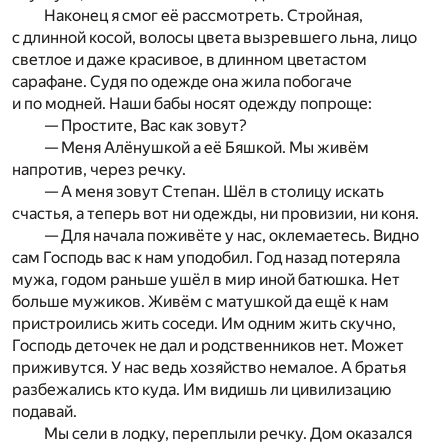
Наконец я смог её рассмотреть. Стройная,
с длинной косой, волосы цвета вызревшего льна, лицо
светлое и даже красивое, в длинном цветастом
сарафане. Судя по одежде она жила побогаче
и по модней. Наши бабы носят одежду попроще:
— Простите, Вас как зовут?
— Меня Алёнушкой а её Бяшкой. Мы живём
напротив, через речку.
— А меня зовут Степан. Шёл в столицу искать
счастья, а теперь вот ни одежды, ни провизии, ни коня.
— Для начала поживёте у нас, оклемаетесь. Видно
сам Господь вас к нам уподобил. Год назад потеряла
мужа, годом раньше ушёл в мир иной батюшка. Нет
больше мужиков. Живём с матушкой да ещё к нам
пристроились жить соседи. Им одним жить скучно,
Господь деточек не дал и родственников нет. Может
приживутся. У нас ведь хозяйство немалое. А братья
разбежались кто куда. Им видишь ли цивилизацию
подавай.
Мы сели в лодку, переплыли речку. Дом оказался