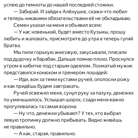
успею до темноты до нашей последней стоянки.
— Забирай. И зайди к Алёнушке, скажи что любил
и теперь никакими обязательствами её не обкладываю.
Семен указал на меня и объявил всем:
— У нас новенький, будет вместо Кузьмы, прошу
любить и жаловать, присмотрите до утра а теперь гуляй
братва.
Мы пили горькую анисовую, закусывали, плясали
под дудочку и барабан. Дальше помню плохо. Проснулся
утром в кибитке под старым одеялом. Лохматый мужик
представился конюхом и тренером лошадей:
— Иди, вон за теми кустами ручей, ополосни рожу
и как придёшь будем завтракать.
Ручей освежил меня, сунул руку за пазуху, денежек
по уменьшилось. Услышал шорох, сзади меня важно
прогуливалась та самая ворона:
— Ну что, денежки убывают? У тех, кто выбрал
левую тропинку должно прибывать. Видно живёшь
не правильно.
— А как, старая, правильно.