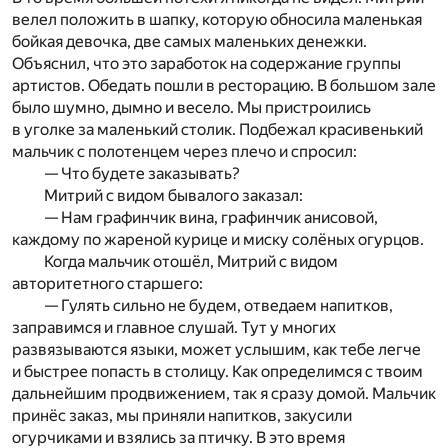
велел положить в шапку, которую обносила маленькая
бойкая девочка, две самых маленьких денежки.
Объяснил, что это заработок на содержание группы
артистов. Обедать пошли в ресторацию. В большом зале
было шумно, дымно и весело. Мы пристроились
в уголке за маленький столик. Подбежал красивенький
мальчик с полотенцем через плечо и спросил:
— Что будете заказывать?
Митрий с видом бывалого заказал:
— Нам графинчик вина, графинчик анисовой,
каждому по жареной курице и миску солёных огурцов.
Когда мальчик отошёл, Митрий с видом
авторитетного старшего:
— Гулять сильно не будем, отведаем напитков,
заправимся и главное слушай. Тут у многих
развязываются языки, может услышим, как тебе легче
и быстрее попасть в столицу. Как определимся с твоим
дальнейшим продвижением, так я сразу домой. Мальчик
принёс заказ, мы приняли напитков, закусили
огурчиками и взялись за птичку. В это время