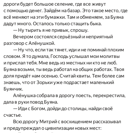
дороги будет большое селение, где все живут
с помощью денег. Зайдём на базар. Это такое место, где
всё меняют на эти бумажки. Там и обменяем, за Буяна
дадут много. Осталось только стащить быка.
— Ну тырить я не привык, спрошу.
Вечером состоялся серьёзный и неприятный
разговор с Алёнушкой.
— Ну что, если так тянет, иди и не поминай плохим
словом. Я то думала, Господь услышал мои молитвы
и прислал тебя. Мне ведь из местных ни кто не люб.
Буяна возьми, ты ведь работал на общих работах. Твоя
доля придёт нам осенью. Считай квиты. Тем более сам
знаешь, что от Зорьки уже подрастает маленький
Буянчик.
Алёнушка собрала в дорогу поесть, перекрестила,
дала в руки повод Буяна.
— Иди с Богом, дойди до столицы, найди своё
счастье.
Всю дорогу Митрий с восхищением рассказывал
и предупреждал о цивилизации новых мест: