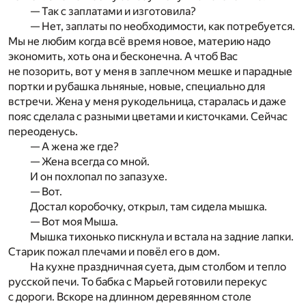
— Так с заплатами и изготовила?
— Нет, заплаты по необходимости, как потребуется.
Мы не любим когда всё время новое, материю надо
экономить, хоть она и бесконечна. А чтоб Вас
не позорить, вот у меня в заплечном мешке и парадные
портки и рубашка льняные, новые, специально для
встречи. Жена у меня рукодельница, старалась и даже
пояс сделала с разными цветами и кисточками. Сейчас
переоденусь.
— А жена же где?
— Жена всегда со мной.
И он похлопал по запазухе.
— Вот.
Достал коробочку, открыл, там сидела мышка.
— Вот моя Мыша.
Мышка тихонько пискнула и встала на задние лапки.
Старик пожал плечами и повёл его в дом.
На кухне праздничная суета, дым столбом и тепло
русской печи. То бабка с Марьей готовили перекус
с дороги. Вскоре на длинном деревянном столе