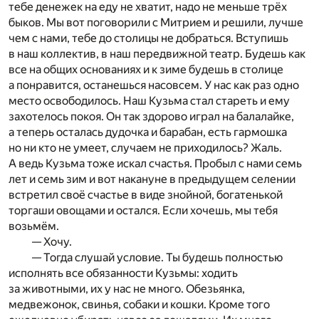
тебе денежек на еду не хватит, надо не меньше трёх
быков. Мы вот поговорили с Митрием и решили, лучше
чем с нами, тебе до столицы не добраться. Вступишь
в наш коллектив, в наш передвижной театр. Будешь как
все на общих основаниях и к зиме будешь в столице
а понравится, останешься насовсем. У нас как раз одно
место освободилось. Наш Кузьма стал стареть и ему
захотелось покоя. Он так здорово играл на балалайке,
а теперь осталась дудочка и барабан, есть гармошка
но ни кто не умеет, случаем не приходилось? Жаль.
А ведь Кузьма тоже искал счастья. Пробыл с нами семь
лет и семь зим и вот накануне в предыдущем селении
встретил своё счастье в виде знойной, богатенькой
торгаши овощами и остался. Если хочешь, мы тебя
возьмём.
— Хочу.
— Тогда слушай условие. Ты будешь полностью
исполнять все обязанности Кузьмы: ходить
за животными, их у нас не много. Обезьянка,
медвежонок, свинья, собаки и кошки. Кроме того