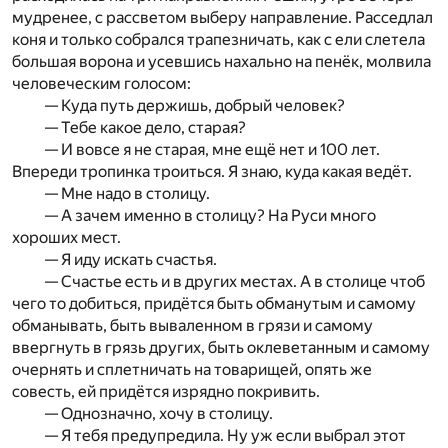
мудренее, с рассветом выберу направление. Расседлал
коня и только собрался трапезничать, как с ели слетела
большая ворона и усевшись нахально на пенёк, молвила
человеческим голосом:
— Куда путь держишь, добрый человек?
— Тебе какое дело, старая?
— И вовсе я не старая, мне ещё нет и 100 лет.
Впереди тропинка троиться. Я знаю, куда какая ведёт.
— Мне надо в столицу.
— А зачем именно в столицу? На Руси много
хороших мест.
— Я иду искать счастья.
— Счастье есть и в других местах. А в столице чтоб
чего то добиться, придётся быть обманутым и самому
обманывать, быть вываленном в грязи и самому
ввергнуть в грязь других, быть оклеветанным и самому
очернять и сплетничать на товарищей, опять же
совесть, ей придётся изрядно покривить.
— Однозначно, хочу в столицу.
— Я тебя предупредила. Ну уж если выбрал этот