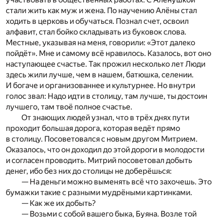
стали жить как муж и жена. По научению Алёны стал
ходить в церковь и обучаться. Познал счет, освоил
алфавит, стал бойко складывать из буковок слова.
Местные, указывая на меня, говорили: «Этот далеко
пойдёт». Мне и самому всё нравилось. Казалось, вот оно
наступающее счастье. Так прожил несколько лет Люди
здесь жили лучше, чем в нашем, батюшка, селении.
И богаче и организованнее и культурнее. Но внутри
голос звал: Надо идти в столицу, там лучше, ты достоин
лучшего, там твоё полное счастье.
От знающих людей узнал, что в трёх днях пути
проходит большая дорога, которая ведёт прямо
в столицу. Посоветовался с новым другом Митрием.
Оказалось, что он доходил до этой дороги в молодости
и согласен проводить. Митрий посоветовал добыть
денег, ибо без них до столицы не доберёшься:
— На деньги можно выменять всё что захочешь. Это
бумажки такие с разными мудрёными картинками.
— Как же их добыть?
— Возьми с собой вашего быка, Буяна. Возле той