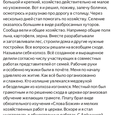
большой и крепкий, хозяйство действительно не малое
но ухоженное. Вот я и решил, поживу, залечу болячки,
осмотрюсь и разузнаю про дорогу в столицу. Через
несколько дней стал помогать по хозяйству. Селение
оказалось большим в виде разбросанных хуторов.
Сообща вели и общее хозяйство. Например общие поля
льна, картофеля, зерна. Вместе разрабатывали
и заготавливали лес, строили дома и другие нужные
постройки. Все вопросы решали на всеобщем сходе.
Называли себя колхоз. Всё созданное и выращенное
делили согласно числу участвующих в совместных
работах представителей от семей. Рабочие руки
и особенно мужики были в почёте. Меня по началу
удивляло их житие. Как всё было организованно
и слажено. Кто излишне увлекался медовухой
и безделицам из колхоза изгонялся. Местный поп был
грамотным и по решению схода в церкви организовал
обучение желающих грамоте. Плату брал виде
обязательного изучения «Слова Божия» и мелких
хозяйственных работ в церкви. Вскоре и я стал
участвовать в общественных работах. С Алёнушкой