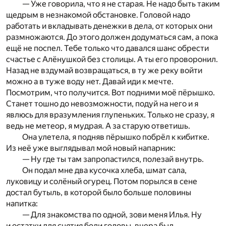
— Уже говорила, что я не старая. Не надо быть таким
щедрым в незнакомой обстановке. Головой надо
работать и вкладывать денежки в дела, от которых они
размножаются. До этого должен додуматься сам, а пока
ещё не поспел. Тебе только что давался шанс обрести
счастье с Алёнушкой без столицы. А ты его проворонил.
Назад не вздумай возвращаться, в ту же реку войти
можно а в туже воду нет. Давай иди к мечте.
Посмотрим, что получится. Вот подними моё пёрышко.
Станет тошно до невозможности, подуй на него и я
явлюсь для вразумления глупеньких. Только не сразу, я
ведь не метеор, я мудрая. А за старую ответишь.
Она улетела, я подняв пёрышко побрёл к кибитке.
Из неё уже выглядывал мой новый напарник:
— Ну где ты там запропастился, полезай внутрь.
Он подал мне два кусочка хлеба, шмат сала,
луковицу и солёный огурец. Потом порылся в сене
достал бутыль, в которой было больше половины
напитка:
— Для знакомства по одной, зови меня Илья. Ну
и остатки для снятия боли головы, вчера был