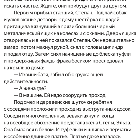
искать счастье. Ждите, они прибудут друг за другом.
Первым прибыл старший, Степан. Под лай собак
и улюлюканье детворы к дому шестёрка лошадей
притащила вязнувший в грязи большой черный
металлический ящик на колёсах и с окнами. Дверь ящика
отворилась и в ней показался Степан. Он нерешительно
замер, потом махнул рукой, снял с головы цилиндр
и подал отцу. Затем снял начищенные до блеска туфли
и придерживая фалды фрака босиком проследовал
на крыльцо дома:
— Извини батя, забыл об окружающей
действительности.
— А жена где?
— В машине. Ей надо соорудить проход.
Под смех и деревенские шуточки ребятня
с соседями проложили проход из выструганных досок.
Соседи и многочисленные зеваки ахнули, когда
на всеобщее обозрение предстала жена Стёпы, Эльза.
Она была вся в белом. И туфельки и шляпка и перчатки
и особенно длинное платье. Платье даже казалось