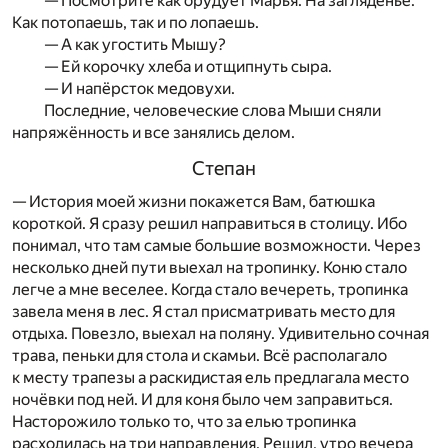
— Посмотрите как орудует Марья. На загляденье.
Как потопаешь, так и по лопаешь.
— А как угостить Мышу?
— Ей корочку хлеба и отщипнуть сыра.
— И напёрсток медовухи.
Последние, человеческие слова Мыши сняли
напряжённость и все занялись делом.
Степан
— История моей жизни покажется Вам, батюшка
короткой. Я сразу решил направиться в столицу. Ибо
понимал, что там самые большие возможности. Через
несколько дней пути выехал на тропинку. Коню стало
легче а мне веселее. Когда стало вечереть, тропинка
завела меня в лес. Я стал присматривать место для
отдыха. Повезло, выехал на поляну. Удивительно сочная
трава, пеньки для стола и скамьи. Всё располагало
к месту трапезы а раскидистая ель предлагала место
ночёвки под ней. И для коня было чем заправиться.
Насторожило только то, что за елью тропинка
расходилась на три направления. Решил, утро вечера