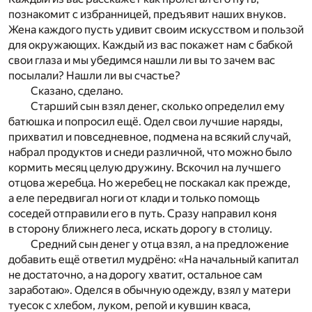
познакомит с избранницей, предъявит наших внуков.
Жена каждого пусть удивит своим искусством и пользой
для окружающих. Каждый из вас покажет нам с бабкой
свои глаза и мы убедимся нашли ли вы то зачем вас
посылали? Нашли ли вы счастье?
Сказано, сделано.
Старший сын взял денег, сколько определил ему
батюшка и попросил ещё. Одел свои лучшие наряды,
прихватил и повседневное, подмена на всякий случай,
набрал продуктов и снеди различной, что можно было
кормить месяц целую дружину. Вскочил на лучшего
отцова жеребца. Но жеребец не поскакал как прежде,
а еле передвигал ноги от клади и только помощь
соседей отправили его в путь. Сразу направил коня
в сторону ближнего леса, искать дорогу в столицу.
Средний сын денег у отца взял, а на предложение
добавить ещё ответил мудрёно: «На начальный капитал
не достаточно, а на дорогу хватит, остальное сам
заработаю». Оделся в обычную одежду, взял у матери
туесок с хлебом, луком, репой и кувшин кваса,