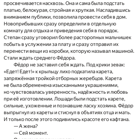
просвечивается насквозь. Она и сама была подстать
платью, белокурая, стройная и хрупкая. Насладившись
вниманием публики, позволила провести себя в дом.
Новоприбывших сразу определили в отдельную
комнату для отдыха и приведения себя в порядок.
Степан сразу уговорил более расторопных мальчишек
побыть в услужении за плату и сразу отправил их
перенести вещи из коробки, которую называл машиной.
Стали ждать среднего Фёдора.
Фёдор не заставил себя ждать. Под крики зевак:
«Едет! Едет!» к крыльцу лихо подкатила карета,
запряжённая тройкой отборных жеребцов. Карета
не была обременена изысканными украшениями,
но чувствовалась уверенность, надёжность и любовь
при её изготовлении. Лошади были подстать карете,
сильные, ухоженные и познавшие ласку хозяина. Фёдор
выпрыгнул из кареты и стиснул в объятиях отца и мать.
И только после этого подивились красоте его кафтана.
— А жена?
— Сей момент.