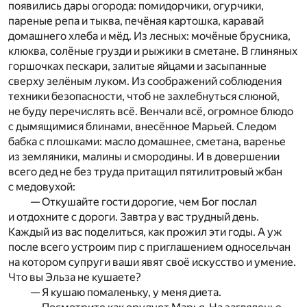
появились дары огорода: помидорчики, огурчики,
пареные репа и тыква, печёная картошка, каравай
домашнего хлеба и мёд. Из лесных: мочёные брусника,
клюква, солёные грузди и рыжики в сметане. В глиняных
горшочках пескари, залитые яйцами и засыпанные
сверху зелёным луком. Из соображений соблюдения
техники безопасности, чтоб не захлебнуться слюной,
не буду перечислять всё. Венчали всё, огромное блюдо
с дымящимися блинами, внесённое Марьей. Следом
бабка с плошками: масло домашнее, сметана, варенье
из земляники, малины и смородины. И в довершении
всего дед не без труда притащил пятилитровый жбан
с медовухой:
— Откушайте гости дорогие, чем Бог послал
и отдохните с дороги. Завтра у вас трудный день.
Каждый из вас поделиться, как прожил эти годы. А уж
после всего устроим пир с приглашением односельчан
на котором супруги ваши явят своё искусство и умение.
Что вы Эльза не кушаете?
— Я кушаю помаленьку, у меня диета.