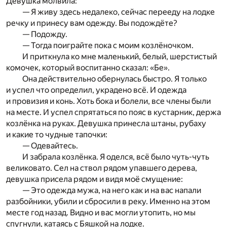
Девушка молвила:
— Я живу здесь недалеко, сейчас перееду на лодке
речку и принесу вам одежду. Вы подождёте?
— Подожду.
— Тогда поиграйте пока с моим козлёночком.
И приткнула ко мне маленький, белый, шерстистый
комочек, который воспитанно сказал: «Бе».
Она действительно обернулась быстро. Я только
и успел что определил, украдено всё. И одежда
и провизия и конь. Хоть бока и болели, все члены были
на месте. И успел спрятаться по пояс в кустарник, держа
козлёнка на руках. Девушка принесла штаны, рубаху
и какие то чудные тапочки:
— Одевайтесь.
И забрала козлёнка. Я оделся, всё было чуть-чуть
великовато. Сел на ствол рядом упавшего дерева,
девушка присела рядом и видя моё смущение:
— Это одежда мужа, на него как и на вас напали
разбойники, убили и сбросили в реку. Именно на этом
месте год назад. Видно и вас могли утопить, но мы
спугнули, катаясь с Бяшкой на лодке.