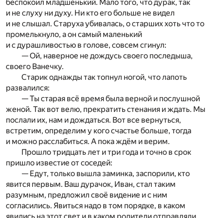
беспокоил младшенький. Мало того, что дурак, так
и не слуху ни духу. Ни кто его больше не видел
и не слышал. Старуха убивалась, о старших хоть что то
промелькнуло, а он самый маленький
и с дурашливостью в голове, совсем сгинул:
— Ой, наверное не дождусь своего последыша,
своего Ванечку.
Старик однажды так топнул ногой, что лапоть
развалился:
— Ты старая всё время была верной и послушной
женой. Так вот велю, прекратить стенания и ждать. Мы
послали их, нам и дождаться. Вот все вернуться,
встретим, определим у кого счастье больше, тогда
и можно расслабиться. А пока ждём и верим.
Прошло тридцать лет и три года и точно в срок
пришло известие от соседей:
— Едут, только вышла заминка, заспорили, кто
явится первым. Ваш дурачок, Иван, стал таким
разумным, предложил своё видение и с ним
согласились. Явиться надо в том порядке, в каком
явились на этот свет и в каком родители отправляли