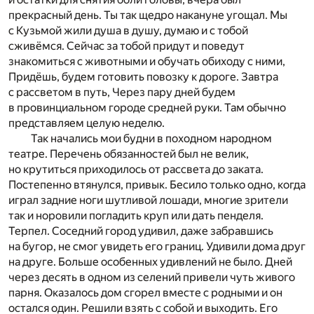
прекрасный день. Ты так щедро накануне угощал. Мы
с Кузьмой жили душа в душу, думаю и с тобой
сживёмся. Сейчас за тобой придут и поведут
знакомиться с животными и обучать обиходу с ними,
Придёшь, будем готовить повозку к дороге. Завтра
с рассветом в путь, Через пару дней будем
в провинциальном городе средней руки. Там обычно
представляем целую неделю.
Так начались мои будни в походном народном
театре. Перечень обязанностей был не велик,
но крутиться приходилось от рассвета до заката.
Постепенно втянулся, привык. Бесило только одно, когда
играл задние ноги шутливой лошади, многие зрители
так и норовили погладить круп или дать пенделя.
Терпел. Соседний город удивил, даже забравшись
на бугор, не смог увидеть его границ. Удивили дома друг
на друге. Больше особенных удивлений не было. Дней
через десять в одном из селений привели чуть живого
парня. Оказалось дом сгорел вместе с родными и он
остался один. Решили взять с собой и выходить. Его