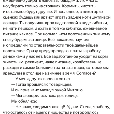
ежедневно убирать навоз за лошадями. Их много,
но убирать только на стоянках. Кормить, чистить
и остальное будут другие. И последнее, в некоторых
сценках будешь как артист играть задние ноги шутливой
лошади. Ты получишь кров над головой в виде кибитки,
не идти пешком, а ехать в той же кибитке, ежедневное
питание как все. При нормальном положении к зимнему
снегу будем в столице. Всё покажем, научим
и определим по старательности твоё дальнейшее
положение. Сразу предупреждаю, платы за работу
денежками у нас нет. Всё заработанное уходит на корм
животным, реквизит, наше питание, хозяйственные
расходы и самые большие траты за ангары, которые мы
арендуем в столице на зимнее время. Согласен?
— У меня других вариантов нет.
— Тогда прощайся с товарищем.
И он призывно махнул рукой Митрию:
— Мы сговорились пока до столицы.
Мы обнялись:
— Не знаю, свидимся ли ещё. Удачи. Степа, я заберу,
что осталось от нашего пиршества и потороплюсь,