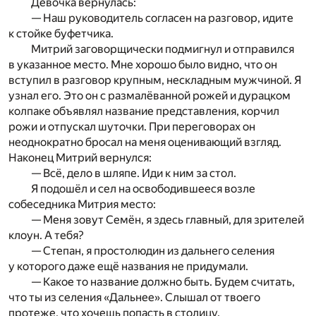
Девочка вернулась:
— Наш руководитель согласен на разговор, идите
к стойке буфетчика.
Митрий заговорщически подмигнул и отправился
в указанное место. Мне хорошо было видно, что он
вступил в разговор крупным, нескладным мужчиной. Я
узнал его. Это он с размалёванной рожей и дурацком
колпаке объявлял название представления, корчил
рожи и отпускал шуточки. При переговорах он
неоднократно бросал на меня оценивающий взгляд.
Наконец Митрий вернулся:
— Всё, дело в шляпе. Иди к ним за стол.
Я подошёл и сел на освободившееся возле
собеседника Митрия место:
— Меня зовут Семён, я здесь главный, для зрителей
клоун. А тебя?
— Степан, я простолюдин из дальнего селения
у которого даже ещё названия не придумали.
— Какое то название должно быть. Будем считать,
что ты из селения «Дальнее». Слышал от твоего
протеже, что хочешь попасть в столицу.