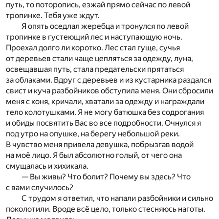
путь, то поторопись, езжай прямо сейчас по левой
тропинке. Тебя уже ждут.
Я опять оседлал жеребца и тронулся по левой
тропинке в густеющий лес и наступающую ночь.
Проехал долго ли коротко. Лес стал гуще, сучья
от деревьев стали чаще цепляться за одежду, луна,
освещавшая путь, стала предательски прятаться
за облаками. Вдруг с деревьев и из кустарника раздался
свист и куча разбойников обступила меня. Они сбросили
меня с коня, кричали, хватали за одежду и награждали
тело колотушками. Я не могу батюшка без содрогания
и обиды посвятить Вас во все подробности. Очнулся я
под утро на опушке, на берегу небольшой реки.
В чувство меня привела девушка, побрызгав водой
на моё лицо. Я был абсолютно голый, от чего она
смущалась и хихикала.
— Вы живы? Что болит? Почему вы здесь? Что
с вами случилось?
С трудом я ответил, что напали разбойники и сильно
поколотили. Вроде всё цело, только стесняюсь наготы.