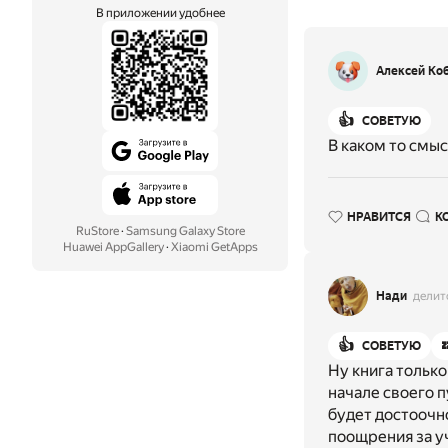
В приложении удобнее
Алексей Ко
👍
СОВЕТУЮ
В каком то смыс
НРАВИТСЯ
К
RuStore
·
Samsung Galaxy Store
Huawei AppGallery
·
Xiaomi GetApps
Нади
делит
👍
СОВЕТУЮ
Ну книга только
начале своего 
будет достоочно
поощрения за у