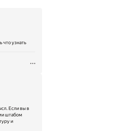
ь что узнать
сл. Если вы в
ими штабом
туру и