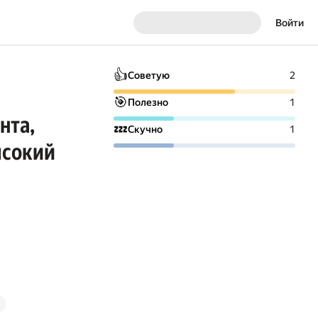
Войти
👍
Советую
2
🎯
Полезно
1
нта,
💤
Скучно
1
ысокий