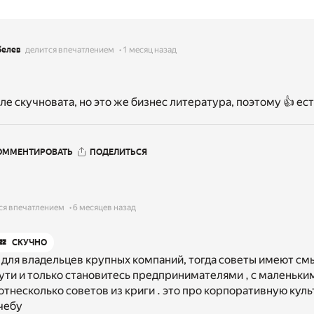
белев
делится впечатлением
1 месяц назад
ле скучновата, но это же бизнес литература, поэтому 👍 ест
ОММЕНТИРОВАТЬ
ПОДЕЛИТЬСЯ
ся впечатлением
6 месяцев назад
💤
СКУЧНО
 для владельцев крупных компаний, тогда советы имеют смы
пути и только становитесь предпринимателями , с маленьк
тнесколько советов из криги . это про корпоративную куль
чебу