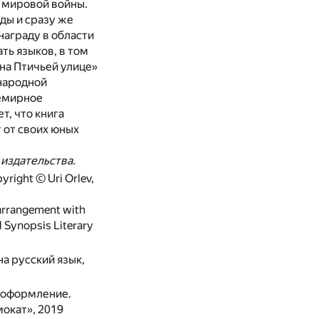
й мировой войны.
ды и сразу же
награду в области
ь языков, в том
 на Птичьей улице»
народной
семирное
т, что книга
т от своих юных
 издательства.
yright © Uri Orlev,
 arrangement with
 Synopsis Literary
на русский язык,
, оформление.
окат», 2019