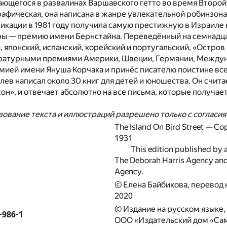
ающегося в развалинах Варшавского гетто во время Второ
афическая, она написана в жанре увлекательной робинзона
икации в 1981 году получила самую престижную в Израиле 
ры — премию имени Бернстайна. Переведённый на семнадцат
, японский, испанский, корейский и португальский, «Остров
ратурными премиями Америки, Швеции, Германии, Между
мией имени Януша Корчака и принёс писателю поистине в
лев написал около 30 книг для детей и юношества. Он считае
сон», и отвечает абсолютно на все письма, которые получае
ование текста и иллюстраций разрешено только с согласия
The Island On Bird Street — Cop
1931
This edition published by
The Deborah Harris Agency and
Agency.
© Елена Байбикова, перевод 
2020
© Издание на русском языке
-986-1
ООО «Издательский дом «Сам