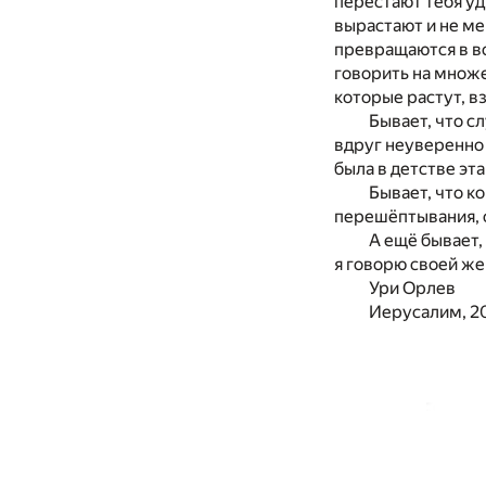
перестают тебя уди
вырастают и не ме
превращаются в во
говорить на множе
которые растут, в
Бывает, что с
вдруг неуверенно 
была в детстве эта
Бывает, что к
перешёптывания, 
А ещё бывает,
я говорю своей же
Ури Орлев
Иерусалим, 2