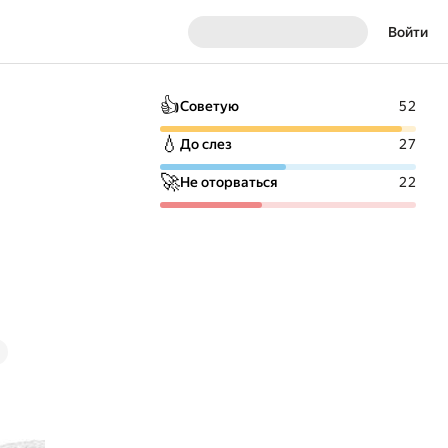
Войти
👍
Советую
52
💧
До слез
27
🚀
Не оторваться
22