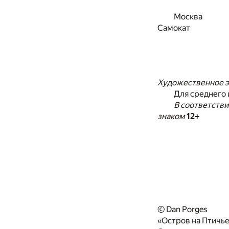
Москва
Самокат
Художественное э
Для среднего 
В соответстви
знаком
12+
© Dan Porges
«Остров на Птичье