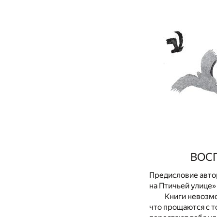
В
ОС
Предисловие авто
на Птичьей улице»
Книги невозмо
что прощаются с то