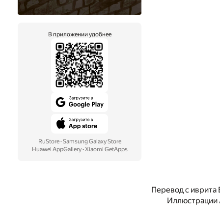
В приложении удобнее
RuStore
·
Samsung Galaxy Store
Huawei AppGallery
·
Xiaomi GetApps
Перевод с иврита
Иллюстрации 