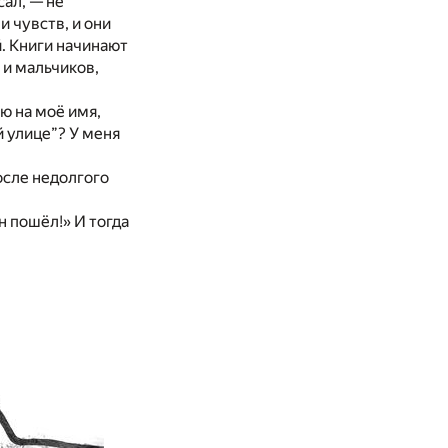
сал, — не
и чувств, и они
. Книги начинают
 и мальчиков,
ю на моё имя,
 улице”? У меня
осле недолгого
н пошёл!» И тогда