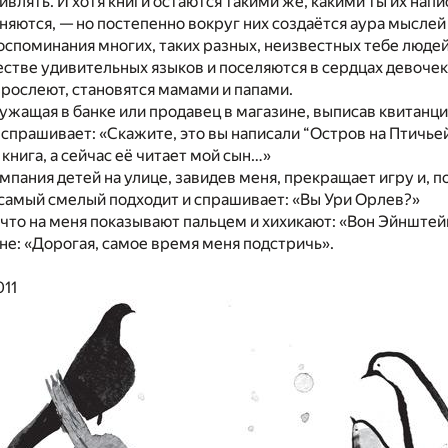
влять. И хотя книги остаются такими же, какими ты их напи
няются, — но постепенно вокруг них создаётся аура мыслей 
споминания многих, таких разных, неизвестных тебе людей
стве удивительных языков и поселяются в сердцах девочек
зрослеют, становятся мамами и папами.
лужащая в банке или продавец в магазине, выписав квитанци
спрашивает: «Скажите, это вы написали “Остров на Птичьей
 книга, а сейчас её читает мой сын…»
омпания детей на улице, завидев меня, прекращает игру и, п
самый смелый подходит и спрашивает: «Вы Ури Орлев?»
 что на меня показывают пальцем и хихикают: «Вон Эйнштей
не: «Дорогая, самое время меня подстричь».
011