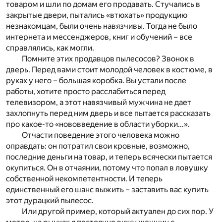
товаром и шли по домам его продавать. Стучались в
закрытые двери, пытались «втюхать» продукцию
незнакомцам, были очень навязчивы. Тогда не было
интернета и мессенджеров, книг и обучений – все
справлялись, как могли.
Помните этих продавцов пылесосов? Звонок в
дверь. Перед вами стоит молодой человек в костюме, в
руках у него – большая коробка. Вы устали после
работы, хотите просто расслабиться перед
телевизором, а этот навязчивый мужчина не дает
захлопнуть перед ним дверь и все пытается рассказать
про какое-то «нововведение в области уборки…».
Отчасти поведение этого человека можно
оправдать: он потратил свои кровные, возможно,
последние деньги на товар, и теперь всячески пытается
окупиться. Он в отчаянии, потому что попал в ловушку
собственной некомпетентности. И теперь
единственный его шанс выжить – заставить вас купить
этот дурацкий пылесос.
Или другой пример, который актуален до сих пор. У