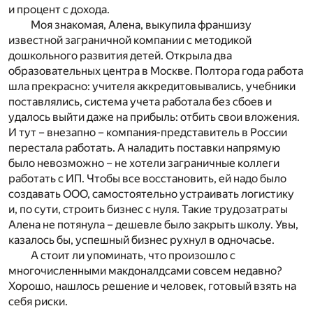
и процент с дохода.
Моя знакомая, Алена, выкупила франшизу
известной заграничной компании с методикой
дошкольного развития детей. Открыла два
образовательных центра в Москве. Полтора года работа
шла прекрасно: учителя аккредитовывались, учебники
поставлялись, система учета работала без сбоев и
удалось выйти даже на прибыль: отбить свои вложения.
И тут – внезапно – компания-представитель в России
перестала работать. А наладить поставки напрямую
было невозможно – не хотели заграничные коллеги
работать с ИП. Чтобы все восстановить, ей надо было
создавать ООО, самостоятельно устраивать логистику
и, по сути, строить бизнес с нуля. Такие трудозатраты
Алена не потянула – дешевле было закрыть школу. Увы,
казалось бы, успешный бизнес рухнул в одночасье.
А стоит ли упоминать, что произошло с
многочисленными макдоналдсами совсем недавно?
Хорошо, нашлось решение и человек, готовый взять на
себя риски.