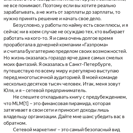
не все понимают. Поэтому если вы хотите реально
зарабатывать, а не жить от зарплаты до зарплаты, то
нужно принять решение и начать свое дело.
Безусловно, у работы по найму есть свои плюсы, и я
сейчас ни в коем случае не осуждаю тех, кто выбирает
работать на кого-то. Я и сама очень долгое время
проработала в дочерней компании «Газпрома»
и считала бухгалтерию пределом своих возможностей.
Но жизнь оказалась гораздо ярче даже самых смелых
моих фантазий. Я оказалась в Санкт-Петербурге,
путешествую по всему миру и регулярно выступаю
перед многотысячной аудиторией. В моей команде
несколько десятков тысяч человек. Итак, меня зовут
Юля, и я – сетевой предприниматель.
Не спешите откладывать книгу с предубеждением,
что MLM
[1]
– это финансовая пирамида, которая
затягивает в свои сети и приносит доходы лишь
владельцу организации. Дайте мне шанс убедить вас в
обратном.
Сетевой маркетинг – это самый безопасный вид