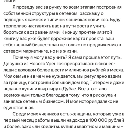
книги.
Я проведу вас за ручку по всем этапам построения
собственной структуры в сетевом, расскажу о
подводных камнях и типичных ошибках новичков. Буду
терпеливо наставлять вас на пути роста и учить
бороться с возражениями. К концу прочтения этой
книги у вас уже будет дорожная карта проекта, ваш
собственный бизнес-план не только по продвижению в
сетевом маркетинге, но и в жизни.
Почему я могу вас учить? Я сама прошла этот путь.
Девушка из Нового Уренгоя превратилась в бизнес-
леди с доходом более шести миллионов рублей в месяц.
Моя семья ни в чем не нуждается, мы регулярно ездим
за границу, построили большой дом под Питером и даже
недавно купили квартиру в Дубае. Все это стало
возможным только благодаря тому, что я рискнула и
занялась сетевым бизнесом. И моя история далеко не
единственная.
Среди моих учеников есть женщины, которые уже в
первый месяц работы вышли на доход в 100 000 рублей
и более, закрыли кредиты, купили квартиры и машины –