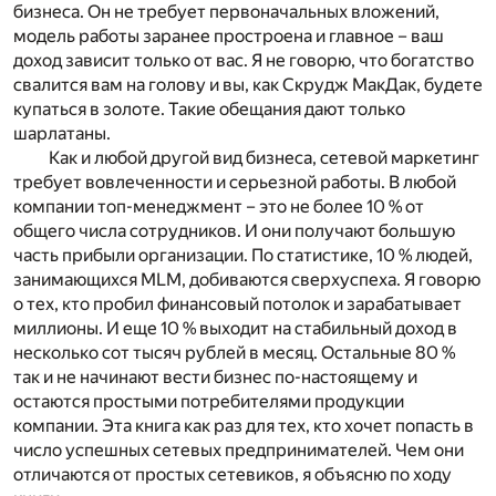
бизнеса. Он не требует первоначальных вложений,
модель работы заранее простроена и главное – ваш
доход зависит только от вас. Я не говорю, что богатство
свалится вам на голову и вы, как Скрудж МакДак, будете
купаться в золоте. Такие обещания дают только
шарлатаны.
Как и любой другой вид бизнеса, сетевой маркетинг
требует вовлеченности и серьезной работы. В любой
компании топ-менеджмент – это не более 10 % от
общего числа сотрудников. И они получают большую
часть прибыли организации. По статистике, 10 % людей,
занимающихся MLM, добиваются сверхуспеха. Я говорю
о тех, кто пробил финансовый потолок и зарабатывает
миллионы. И еще 10 % выходит на стабильный доход в
несколько сот тысяч рублей в месяц. Остальные 80 %
так и не начинают вести бизнес по-настоящему и
остаются простыми потребителями продукции
компании. Эта книга как раз для тех, кто хочет попасть в
число успешных сетевых предпринимателей. Чем они
отличаются от простых сетевиков, я объясню по ходу