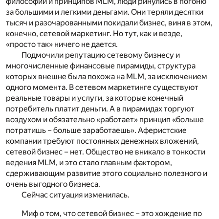
философии и принципов MLM, люди ринулись в погоню
за большими и легкими деньгами. Они теряли десятки
тысяч и разочарованными покидали бизнес, виня в этом,
конечно, сетевой маркетинг. Но тут, как и везде,
«просто так» ничего не дается.
Подмочили репутацию сетевому бизнесу и
многочисленные финансовые пирамиды, структура
которых внешне была похожа на MLM, за исключением
одного момента. В сетевом маркетинге существуют
реальные товары и услуги, за которые конечный
потребитель платит деньги. А в пирамидах торгуют
воздухом и обязательно «работает» принцип «больше
потратишь – больше заработаешь». Аферистские
компании требуют постоянных денежных вложений,
сетевой бизнес – нет. Общество не вникало в тонкости
ведения MLM, и это стало главным фактором,
сдерживающим развитие этого социально полезного и
очень выгодного бизнеса.
Сейчас ситуация изменилась.
Миф о том, что сетевой бизнес – это хождение по