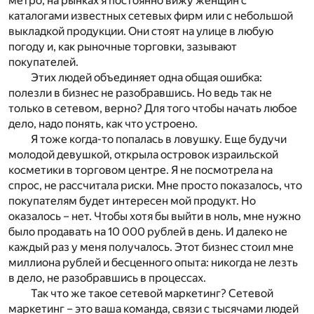
метро, на рынках я постоянно вижу женщин с
каталогами известных сетевых фирм или с небольшой
выкладкой продукции. Они стоят на улице в любую
погоду и, как рыночные торговки, зазывают
покупателей.
Этих людей объединяет одна общая ошибка:
полезли в бизнес не разобравшись. Но ведь так не
только в сетевом, верно? Для того чтобы начать любое
дело, надо понять, как что устроено.
Я тоже когда-то попалась в ловушку. Еще будучи
молодой девушкой, открыла островок израильской
косметики в торговом центре. Я не посмотрела на
спрос, не рассчитала риски. Мне просто показалось, что
покупателям будет интересен мой продукт. Но
оказалось – нет. Чтобы хотя бы выйти в ноль, мне нужно
было продавать на 10 000 рублей в день. И далеко не
каждый раз у меня получалось. Этот бизнес стоил мне
миллиона рублей и бесценного опыта: никогда не лезть
в дело, не разобравшись в процессах.
Так что же такое сетевой маркетинг? Сетевой
маркетинг – это ваша команда, связи с тысячами людей