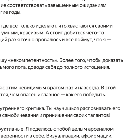
ение соответствовать завышенным ожиданиям
гие годы.
 где все только и делают, что хвастаются своими
 умным, красивым. А стоит добиться чего-то
й раз я точно провалюсь и все поймут, что я —
ашу «некомпетентность». Более того, чтобы доказать
дьмого пота, доводя себя до полного истощения.
с этим невидимым врагом раз и навсегда. В этой
тся, чем опасен и главное — как его победить.
треннего критика. Ты научишься распознавать его
е самобичевания и принижения своих талантов!
руктивные. Я поделюсь с тобой целым арсеналом
уверенности в себе. Визуализации, аффирмации,