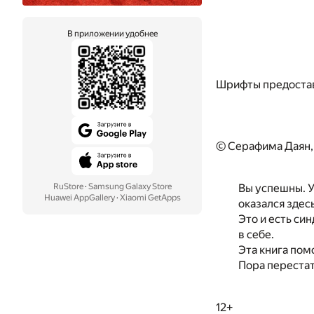
В приложении удобнее
Шрифты предоста
© Серафима Даян,
RuStore
·
Samsung Galaxy Store
Вы успешны. У
Huawei AppGallery
·
Xiaomi GetApps
оказался здесь
Это и есть си
в себе.
Эта книга пом
Пора перестат
12+