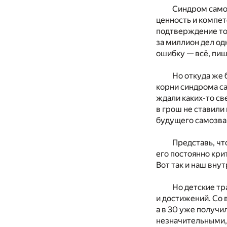
Синдром самоз
ценность и компет
подтверждение тог
за миллион дел од
ошибку — всё, пиш
Но откуда же 
корни синдрома са
ждали каких-то св
в грош не ставили
будущего самозва
Представь, чт
его постоянно кри
Вот так и наш вну
Но детские тр
и достижений. Со 
а в 30 уже получи
незначительными, 