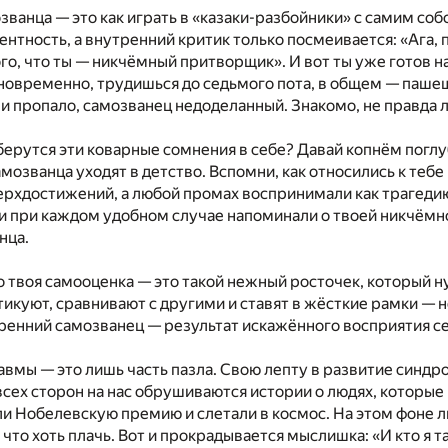
ванца — это как играть в «казаки-разбойники» с самим собо
ентность, а внутренний критик только посмеивается: «Ага, 
о, что ты — никчёмный притворщик». И вот ты уже готов на
новременно, трудишься до седьмого пота, в общем — паше
и пропало, самозванец недоделанный. Знакомо, не правда 
берутся эти коварные сомнения в себе? Давай копнём поглу
мозванца уходят в детство. Вспомни, как относились к тебе
ерхдостижений, а любой промах воспринимали как трагеди
 и при каждом удобном случае напоминали о твоей никчёмно
нца.
о твоя самооценка — это такой нежный росточек, который н
тикуют, сравнивают с другими и ставят в жёсткие рамки — 
тренний самозванец — результат искажённого восприятия се
авмы — это лишь часть пазла. Свою лепту в развитие синдр
всех сторон на нас обрушиваются истории о людях, которые
ли Нобелевскую премию и слетали в космос. На этом фоне
что хоть плачь. Вот и прокрадывается мыслишка: «И кто я т