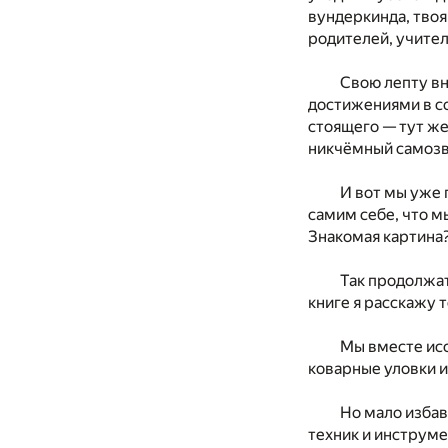
вундеркинда, тво
родителей, учител
Свою лепту вн
достижениями в со
стоящего — тут же
никчёмный самозв
И вот мы уже 
самим себе, что м
Знакомая картина
Так продолжат
книге я расскажу т
Мы вместе исс
коварные уловки и
Но мало избав
техник и инструме