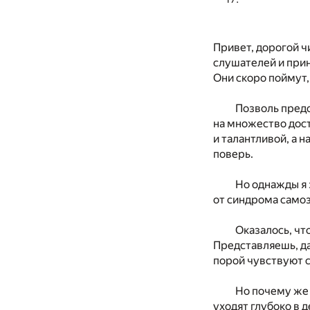
Привет, дорогой ч
слушателей и прин
Они скоро поймут,
Позволь предс
на множество дост
и талантливой, а 
поверь.
Но однажды я 
от синдрома самоз
Оказалось, чт
Представляешь, д
порой чувствуют с
Но почему же
уходят глубоко в 