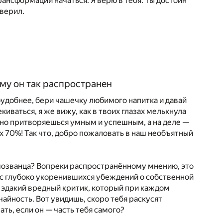
рансформации начаться. Я верю в тебя. Ты достоин
оверил.
ему он так распространен
поудобнее, бери чашечку любимого напитка и давай
иваться, я же вижу, как в твоих глазах мелькнула
ачно притворяешься умным и успешным, а на деле —
 70%! Так что, добро пожаловать в наш необъятный
самозванца? Вопреки распространённому мнению, это
кс глубоко укоренившихся убеждений о собственной
т эдакий вредный критик, который при каждом
чайность. Вот увидишь, скоро тебя раскусят
ать, если он — часть тебя самого?