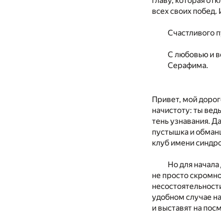
главу, которая от
всех своих побед.
Счастливого п
С любовью и в
Серафима.
Привет, мой дорог
начистоту: ты вед
тень узнавания. Д
пустышка и обманщ
клуб имени синдр
Но для начала
не просто скромно
несостоятельности
удобном случае на
и выставят на посм