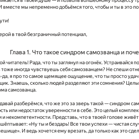
кликается в твоей душе — и позволь волшебному процессу т
 И вместе мы непременно добьёмся того, чтобы и ты в это п
ути!
ерой в твой безграничный потенциал,
Глава 1. Что такое синдром самозванца и поч
ой читатель! Рада, что ты заглянул на огонёк. Устраивайся 
ь тоже иногда чувствуешь себя самозванцем? Не спеши отнек
а-да, я про то самое щемящее ощущение, что ты просто уд
ик. Знаешь, сколько людей разделяют эти сомнения? Целых
ома самозванца.
 давай разберёмся, что же это за зверь такой — синдром 
сть или недостаток уверенности в себе. Это целый компле
 и некомпетентности. Представь, что в твоей голове живё
шёптывает: «Ну ты и бездарь! Все твои успехи — чистая слу
ешище». И ведь хочется ему врезать, да только как это сдел