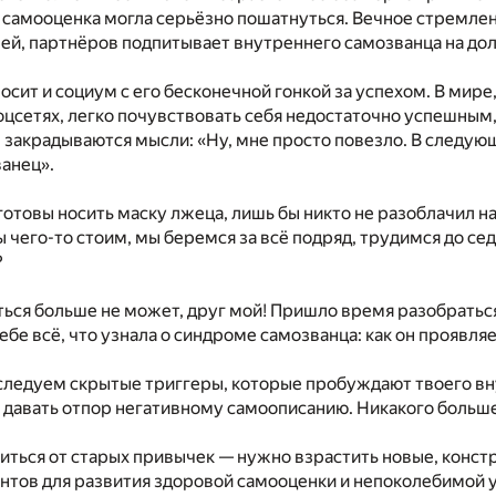
я самооценка могла серьёзно пошатнуться. Вечное стремл
ей, партнёров подпитывает внутреннего самозванца на дол
осит и социум с его бесконечной гонкой за успехом. В мире,
цсетях, легко почувствовать себя недостаточно успешным,
 закрадываются мысли: «Ну, мне просто повезло. В следующи
анец».
готовы носить маску лжеца, лишь бы никто не разоблачил н
ы чего-то стоим, мы беремся за всё подряд, трудимся до се
?
ься больше не может, друг мой! Пришло время разобраться 
ебе всё, что узнала о синдроме самозванца: как он проявляе
ледуем скрытые триггеры, которые пробуждают твоего вну
 давать отпор негативному самоописанию. Никакого больш
иться от старых привычек — нужно взрастить новые, конст
нтов для развития здоровой самооценки и непоколебимой 