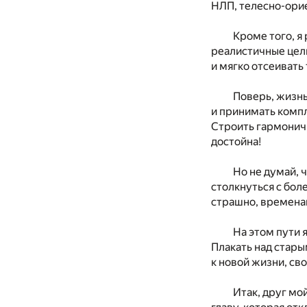
НЛП, телесно-орие
Кроме того, я
реалистичные цел
и мягко отсеивать
Поверь, жизнь
и принимать компл
Строить гармоничн
достойна!
Но не думай, 
столкнуться с бол
страшно, временам
На этом пути 
Плакать над стары
к новой жизни, св
Итак, друг мо