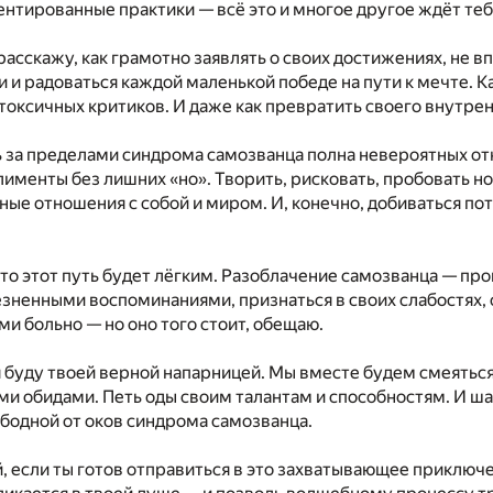
нтированные практики — всё это и многое другое ждёт тебя
 расскажу, как грамотно заявлять о своих достижениях, не в
и и радоваться каждой маленькой победе на пути к мечте.
 токсичных критиков. И даже как превратить своего внутре
 за пределами синдрома самозванца полна невероятных от
именты без лишних «но». Творить, рисковать, пробовать н
ые отношения с собой и миром. И, конечно, добиваться по
что этот путь будет лёгким. Разоблачение самозванца — п
езненными воспоминаниями, признаться в своих слабостях, 
и больно — но оно того стоит, обещаю.
я буду твоей верной напарницей. Мы вместе будем смеятьс
ми обидами. Петь оды своим талантам и способностям. И ша
ободной от оков синдрома самозванца.
й, если ты готов отправиться в это захватывающее приклю