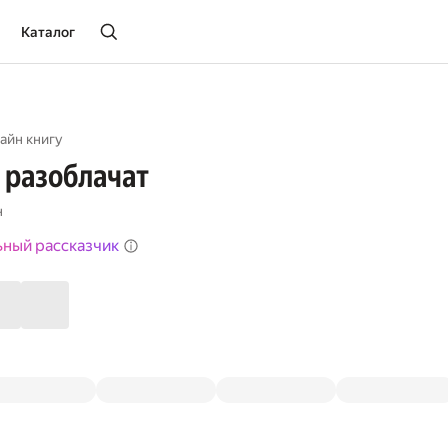
Каталог
айн книгу
 разоблачат
н
ьный рассказчик