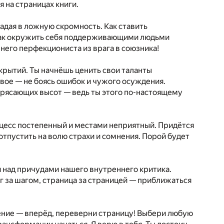
 на страницах книги.
падая в ложную скромность. Как ставить
 Как окружить себя поддерживающими людьми
ннего перфекциониста из врага в союзника!
крытий. Ты начнёшь ценить свои таланты
овое — не боясь ошибок и чужого осуждения.
трясающих высот — ведь ты этого по-настоящему
роцесс постепенный и местами неприятный. Придётся
отпустить на волю страхи и сомнения. Порой будет
я над причудами нашего внутреннего критика.
г за шагом, страница за страницей — приближаться
чение — вперёд, переверни страницу! Выбери любую