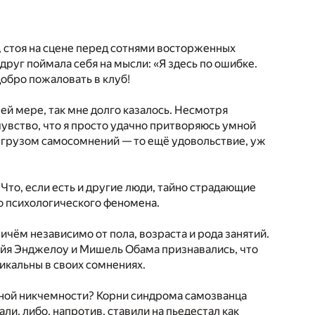
, стоя на сцене перед сотнями восторженных
руг поймала себя на мысли: «Я здесь по ошибке.
добро пожаловать в клуб!
ей мере, так мне долго казалось. Несмотря
чувство, что я просто удачно притворяюсь умной
м грузом самосомнений — то ещё удовольствие, уж
 Что, если есть и другие люди, тайно страдающие
о психологического феномена.
ичём независимо от пола, возраста и рода занятий.
айя Энджелоу и Мишель Обама признавались, что
икальны в своих сомнениях.
нной никчемности? Корни синдрома самозванца
ли, либо, напротив, ставили на пьедестал как