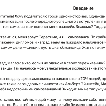
Введение
итатель! Хочу поделиться с тобой одной историей. Однажды
имая овации после очередного успешного выступления, я вд
 что я самозванка и выгонят меня взашей». Знакомо? Тогда 
тавиться, меня зовут Серафима, и я — самозванка. По крайн
ижений, дипломов и наград, меня не покидало навязчивое 
на самом деле — фикция, пустышка, обманщица. Жить с таки
задумалась: а что, если я не одинока в своих переживаниях?
ванца? Так началось моё увлекательное исследование этог
о от вездесущего самозванца страдают около 70% людей, пр
аже такие легендарные личности как Альберт Эйнштейн, М
ебя недостойными самозванцами! Выходит, мы не так уж ун
 столько достойных людей живут в плену иллюзии собстве
детство. Если тебя в юном возрасте либо безмерно критикова