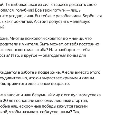
й. Ты выбиваешься из сил, стараясь доказать свою
попался, голубчик! Все твои потуги — лишь
 что угодно, лишь бы тебя не разоблачили. Берёшься
шь как проклятый. А стоит допустить малейшую
ли?
бже. Многие психологи сходятся во мнении, что
 родители и учителя. Быть может, от тебя постоянно
ю вселенского масштаба? Или наоборот — тебя
сти? И то, и другое — благодатная почва для
уждается в заботе и поддержке. А если вместо этого
неудивительно, что он вырастает кривым и хилым.
бя, привитого ещё в юном возрасте.
ома вносит и наш безумный мир с его культом успеха
 в 20 лет основали многомиллионный стартап,
 любые наши скромные победы кажутся такими
акой, чтобы называть себя успешным? Так,