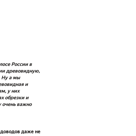
лосе России в
зии древовидную,
 Ну а мы
евовидная и
м, у них
ах обрезки и
у очень важно
садоводов даже не