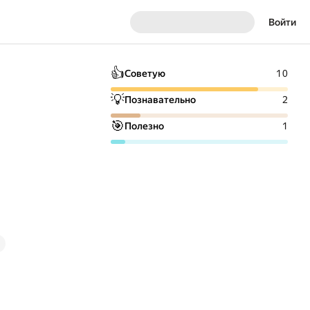
Войти
👍
Советую
10
💡
Познавательно
2
🎯
Полезно
1