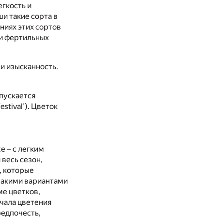
гкость и
ши такие сорта в
ниях этих сортов
и фертильных
и изысканность.
спускается
stival’). Цветок
е – с легким
 весь сезон,
, которые
такими вариантами
ме цветков,
чала цветения
редпочесть,