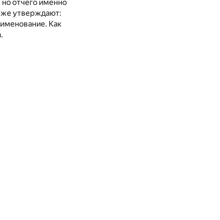
– но отчего именно
е же утверждают:
аименование. Как
.