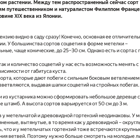
ом растении. Между тем распространенный сейчас сорт ‘
им путешественником и натуралистом Филиппом Франце
овине XIX века из Японии.
нзию видно в саду сразу! Конечно, основная ее отличитель
ии. У большинства сортов соцветия в форме метелки –
ые, чаще конические, до 25–30 см. Однако есть и сорта с
так и количество соцветий у нас есть возможность менять 
висимости от габитуса куста.
орта, которые дают побеги с сильным боковым ветвлением, –
зветвляются, выдавая шапки соцветий на стройных побегах.
и из кустарника можно сформировать небольшое деревце 
е штамб. А высота сортов варьируется от 50 см до 3 м.
 у метельчатой и древовидной гортензий неодинаковы. У м
ненные, вытянутые, в то время как у древовидной – округл
ь, что и у метельчатых гортензий тоже встречаются крупны
ния ветвей. Поэтому нужно больше смотреть на молодые ли