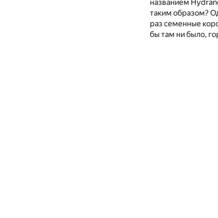
названием Hydrang
таким образом? Од
раз семенные коро
бы там ни было, г