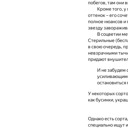
побегов, там они 
Кроме того, у
оттенок – его соч
полное нюансов и 
звезду заворажив
В соцветии ме
Стерильные (беспл
в свою очередь, п
невзрачными тычин
придают внушител
И не забудем 
усиливающимся
остановиться 
У некоторых сорто
как бусинки, укра
Однако есть сорта
специально ищут и