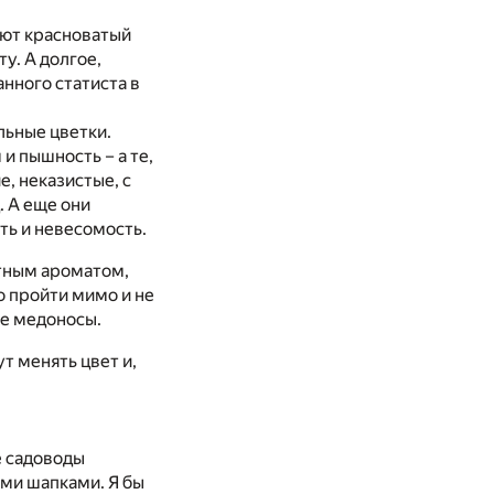
еют красноватый
у. А долгое,
нного статиста в
льные цветки.
и пышность – а те,
, неказистые, с
. А еще они
ь и невесомость.
ятным ароматом,
о пройти мимо и не
ие медоносы.
т менять цвет и,
е садоводы
ыми шапками. Я бы