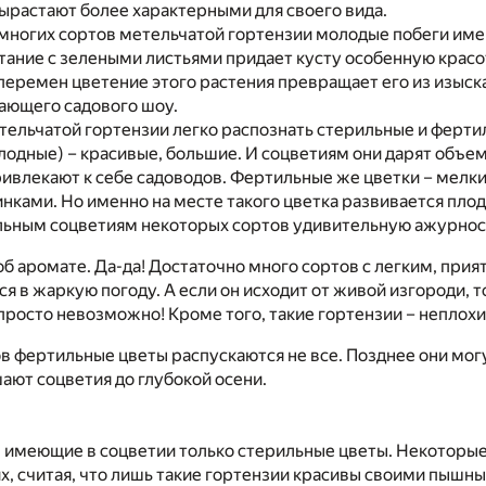
вырастают более характерными для своего вида.
 многих сортов метельчатой гортензии молодые побеги им
етание с зелеными листьями придает кусту особенную красот
перемен цветение этого растения превращает его из изыска
ающего садового шоу.
тельчатой гортензии легко распознать стерильные и ферти
одные) – красивые, большие. И соцветиям они дарят объем 
ривлекают к себе садоводов. Фертильные же цветки – мелкие
ками. Но именно на месте такого цветка развивается плод
ьным соцветиям некоторых сортов удивительную ажурност
об аромате. Да-да! Достаточно много сортов с легким, при
 в жаркую погоду. А если он исходит от живой изгороди, т
просто невозможно! Кроме того, такие гортензии – неплох
в фертильные цветы распускаются не все. Позднее они могу
шают соцветия до глубокой осени.
, имеющие в соцветии только стерильные цветы. Некоторы
х, считая, что лишь такие гортензии красивы своими пышн