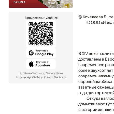
© Кочелаева Л., те
В приложении удобнее
© ООО «Издат
В XIV веке насчиты
доставлены в Евро
современное разн
более двухсот лет
RuStore
·
Samsung Galaxy Store
современниками д
Huawei AppGallery
·
Xiaomi GetApps
европейцы обязаны
заветные саженцы и
года для гортензи
Откуда взялос
домысливают тут 
в истории женщин,