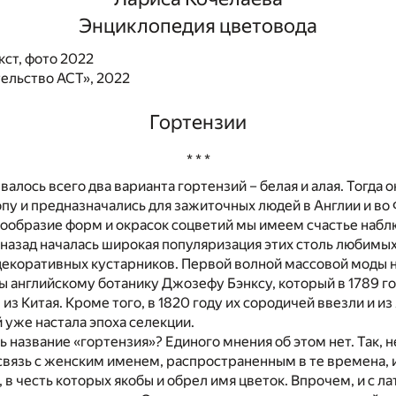
Энциклопедия цветовода
кст, фото 2022
ельство АСТ», 2022
Гортензии
* * *
валось всего два варианта гортензий – белая и алая. Тогда
пу и предназначались для зажиточных людей в Англии и во
ообразие форм и окрасок соцветий мы имеем счастье наблю
 назад началась широкая популяризация этих столь любимы
екоративных кустарников. Первой волной массовой моды н
 английскому ботанику Джозефу Бэнксу, который в 1789 г
з Китая. Кроме того, в 1820 году их сородичей ввезли и из
й уже настала эпоха селекции.
ь название «гортензия»? Единого мнения об этом нет. Так, 
связь с женским именем, распространенным в те времена, 
 в честь которых якобы и обрел имя цветок. Впрочем, и с л