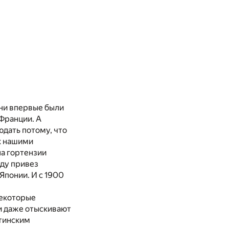
 они впервые были
 Франции. А
дать потому, что
х нашими
а гортензии
оду привез
 Японии. И с 1900
некоторые
и даже отыскивают
атинским