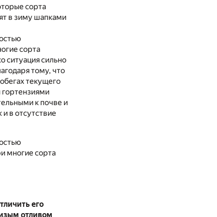
оторые сорта
дят в зиму шапками
костью
ногие сорта
о ситуация сильно
агодаря тому, что
побегах текущего
ми гортензиями
тельными к почве и
 и в отсутствие
костью
и многие сорта
тличить его
сизым отливом