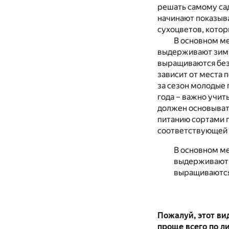
решать самому сад
начинают показыва
сухоцветов, котор
В основном ме
выдерживают зимн
выращиваются без
зависит от места 
за сезон молодые 
года – важно учит
должен основывать
питанию сортами п
соответствующей 
В основном ме
выдерживают з
выращиваются
Пожалуй, этот ви
проще всего по л