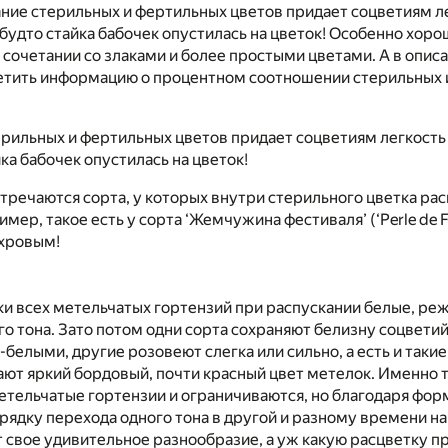
ние стерильных и фертильных цветов придает соцветиям ле
 будто стайка бабочек опустилась на цветок! Особенно хоро
 сочетании со злаками и более простыми цветами. А в описа
етить информацию о процентном соотношении стерильных 
рильных и фертильных цветов придает соцветиям легкость 
йка бабочек опустилась на цветок!
стречаются сорта, у которых внутри стерильного цветка ра
ер, такое есть у сорта ‘Жемчужина фестиваля’ (‘Perle de Fe
ахровым!
и всех метельчатых гортензий при распускании белые, реж
о тона. Зато потом одни сорта сохраняют белизну соцветий
-белыми, другие розовеют слегка или сильно, а есть и такие
ают яркий бордовый, почти красный цвет метелок. Именно 
тельчатые гортензии и ограничиваются, но благодаря фор
ядку перехода одного тона в другой и разному времени на
т свое удивительное разнообразие, а уж какую расцветку п