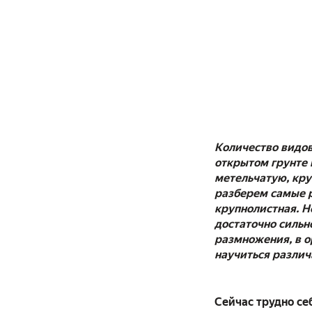
Количество видов
открытом грунте 
метельчатую, кру
разберем самые р
крупнолистная. Не
достаточно сильно
размножения, в о
научиться различ
Сейчас трудно се