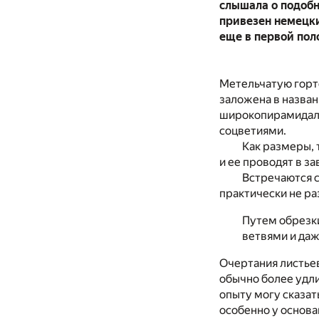
слышала о подобн
привезен немецк
еще в первой пол
Метельчатую горте
заложена в назван
широкопирамидальн
соцветиями.
Как размеры, 
и ее проводят в за
Встречаются с
практически не ра
Путем обрезк
ветвями и даж
Очертания листьев
обычно более удли
опыту могу сказат
особенно у основа