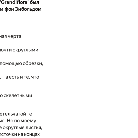
Grandiflora’ был
м фон Зибольдом
ная черта
 почти округлыми
с помощью обрезки,
 а есть и те, что
со скелетными
етельчатой те
ые. Но по моему
е округлые листья,
сточки на концах