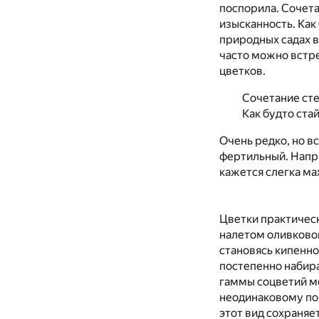
поспорила. Сочета
изысканность. Как
природных садах в
часто можно встр
цветков.
Сочетание сте
Как будто ста
Очень редко, но в
фертильный. Наприм
кажется слегка м
Цветки практическ
налетом оливковог
становясь кипенно
постепенно набир
гаммы соцветий ме
неодинаковому пор
этот вид сохраняе