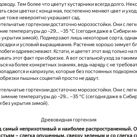
оводу. Тем более что цветут кустарники всегда долго. Нек
ть свои цветки с конца мая, постепенно меняют цвет и ухо
ые тоже невероятно украшают сад.
тельчатые гортензии достаточно морозостойки. Они с лег
ие температуры до –29… –35 °C (сегодня даже в Сибири м
 укрытия зимой). Подмерзают лишь некоторые сорта, однак
посадки и условий выращивания. Растение хорошо зимует бл
побеги одревесневают. Кстати, и цветет этот вид только на 
ывать этот факт при обрезке. А вот остальной уход за таки
ся на более конкретных знаниях, ведь наряду с не требова
опадаются и капризули, которые без постоянных подкормок
обрезки пышных соцветий просто не дадут.
тельчатые гортензии достаточно морозостойки. Они с лег
имние температуры до –29… –35 °C (сегодня даже в Сибир
 без укрытия зимой).
Древовидная гортензия
д самый неприхотливый и наиболее распространенный. О
истьям – слегка опушенным, сверху зеленым и со слегка 