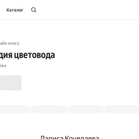
Каталог
айн книгу
дия цветовода
ева
Лариса Кочелаева