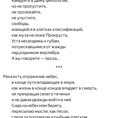
кайфуйте в дыму филологий,
но не пропустите,
не прозевайте,
не упустите,
свободы,
мающейся в клетках классификаций,
как муза на ложе Прокруста.
Уста несводимы к губам,
потрескавшимся от жажды
над родником верлибра.
А вы говорите — проза…
***
Река есть отражение небес,
в конце пути впадающее в море,
как жизнь в конце концов впадает в смерть,
не прекращая своего теченья
и не давая дважды войти в неё.
Сидя на небесном берегу,
пересыпаю мысли, как песок,
следя за поплавком и рыбьим плеском,