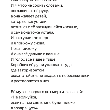
И я, чтоб не сорить словами,
поглаживаю её руку,
а она жалеет детей,
которые так устали
возиться с её затянувшейся жизнью,
и сама она тоже устала.
И наступает четверг,
и я прихожу снова.
Пока прихожу…
А она всё дальше и дальше.
И голос всё тише и тише.
Кораблик её души уплывает туда,
где за горизонтом
океан этой жизни впадает в небесные веси
и растворяется в них.
Её муж незадолго до смерти сказал ей:
«Не волнуйся,
если на том свете мне будет плохо,
я возвращусь».