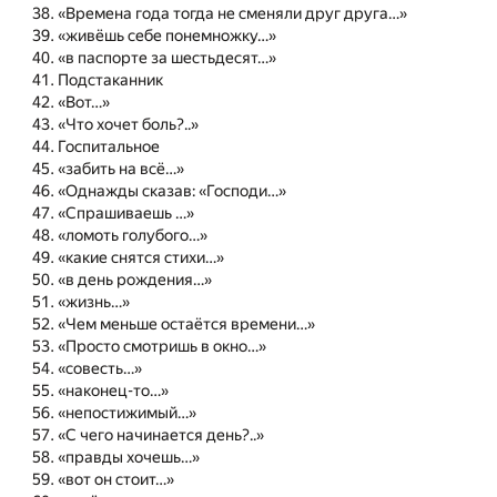
«Времена года тогда не сменяли друг друга…»
«живёшь себе понемножку…»
«в паспорте за шестьдесят…»
Подстаканник
«Вот…»
«Что хочет боль?..»
Госпитальное
«забить на всё…»
«Однажды сказав: «Господи…»
«Спрашиваешь …»
«ломоть голубого…»
«какие снятся стихи…»
«в день рождения…»
«жизнь…»
«Чем меньше остаётся времени…»
«Просто смотришь в окно…»
«совесть…»
«наконец-то…»
«непостижимый…»
«С чего начинается день?..»
«правды хочешь…»
«вот он стоит…»