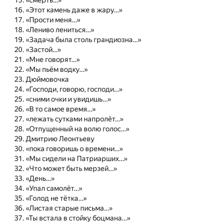
«смерть…»
«Этот камень даже в жару…»
«Прости меня…»
«Лениво лениться…»
«Задача была столь грандиозна…»
«Застой…»
«Мне говорят…»
«Мы пьём водку…»
Дюймовочка
«Господи, говорю, господи…»
«сними очки и увидишь…»
«В то самое время…»
«лежать сутками напролёт…»
«Отпущенный на волю голос…»
Дмитрию Леонтьеву
«пока говоришь о времени…»
«Мы сидели на Патриарших…»
«Что может быть мерзей…»
«День…»
«Упал самолёт…»
«Голод не тётка…»
«Листая старые письма…»
«Ты встала в стойку боцмана…»