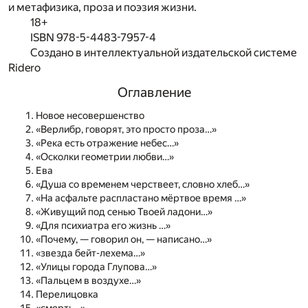
и метафизика, проза и поэзия жизни.
18+
ISBN 978-5-4483-7957-4
Создано в интеллектуальной издательской системе
Ridero
Оглавление
Новое несовершенство
«Верлибр, говорят, это просто проза…»
«Река есть отражение небес…»
«Осколки геометрии любви…»
Ева
«Душа со временем черствеет, словно хлеб…»
«На асфальте распластано мёртвое время …»
«Живущий под сенью Твоей ладони…»
«Для психиатра его жизнь …»
«Почему, — говорил он, — написано…»
«звезда бейт-лехема…»
«Улицы города Глупова…»
«Пальцем в воздухе…»
Перелицовка