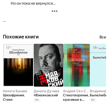
Но он пока не вернулся…
***
...
Похожие книги
Все
Никита Банаев
Данила Дунаев
Андрей Сен-Сеньков
Шизофрения.
НЕмаяковский
Стихотворения,
Были/небы
Стихи
красивые в
18
+
18
+
профиль.
Избранное