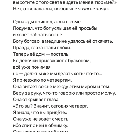
вы хотите с того света видеть меня в тюрьме?»
Нет, отвечала она, но больше я
так
не хочу».
Однажды пришёл, а она в коме.
Подумал, что бог услышал её просьбы
и хочет забрать во сне.
Богу богово, а медицине удалось её откачать.
Правда, глаза стали плóхи.
Теперь её дом — постель.
Её девочки приезжают с бульоном,
всё уже понимая,
но — должны же мы делать хоть что-то…
Я приезжаю по четвергам.
Она витает во сне между этим миром и тем.
Беру за руку, что-то говорю или просто молчу.
Она открывает глаза:
«Это вы? Значит, сегодня четверг.
Я знала, что вы придёте».
Она уже не зовёт смерть,
ибо спит с ней в обнимку.
Она говорит мне об этом.