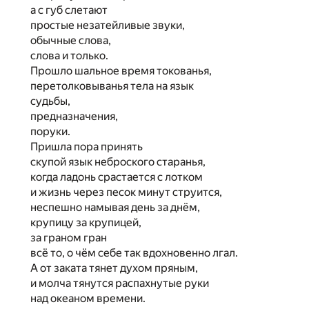
а с губ слетают
простые незатейливые звуки,
обычные слова,
слова и только.
Прошло шальное время токованья,
перетолковыванья тела на язык
судьбы,
предназначения,
поруки.
Пришла пора принять
скупой язык неброского старанья,
когда ладонь срастается с лотком
и жизнь через песок минут струится,
неспешно намывая день за днём,
крупицу за крупицей,
за граном гран
всё то, о чём себе так вдохновенно лгал.
А от заката тянет духом пряным,
и молча тянутся распахнутые руки
над океаном времени.