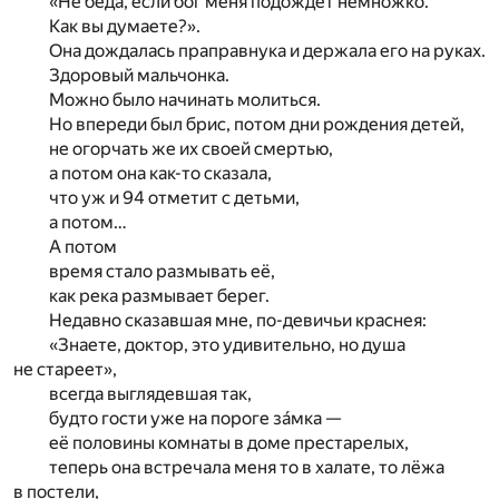
«Не беда, если бог меня подождёт немножко.
Как вы думаете?».
Она дождалась праправнука и держала его на руках.
Здоровый мальчонка.
Можно было начинать молиться.
Но впереди был брис, потом дни рождения детей,
не огорчать же их своей смертью,
а потом она как-то сказала,
что уж и 94 отметит с детьми,
а потом…
А потом
время стало размывать её,
как река размывает берег.
Недавно сказавшая мне, по-девичьи краснея:
«Знаете, доктор, это удивительно, но душа
не стареет»,
всегда выглядевшая так,
будто гости уже на пороге зáмка —
её половины комнаты в доме престарелых,
теперь она встречала меня то в халате, то лёжа
в постели,