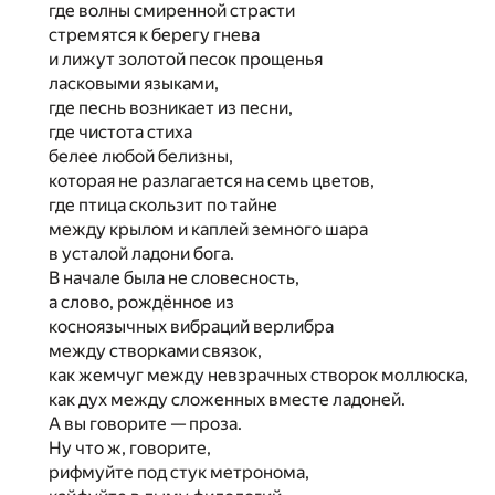
где волны смиренной страсти
стремятся к берегу гнева
и лижут золотой песок прощенья
ласковыми языками,
где песнь возникает из песни,
где чистота стиха
белее любой белизны,
которая не разлагается на семь цветов,
где птица скользит по тайне
между крылом и каплей земного шара
в усталой ладони бога.
В начале была не словесность,
а слово, рождённое из
косноязычных вибраций верлибра
между створками связок,
как жемчуг между невзрачных створок моллюска,
как дух между сложенных вместе ладоней.
А вы говорите — проза.
Ну что ж, говорите,
рифмуйте под стук метронома,