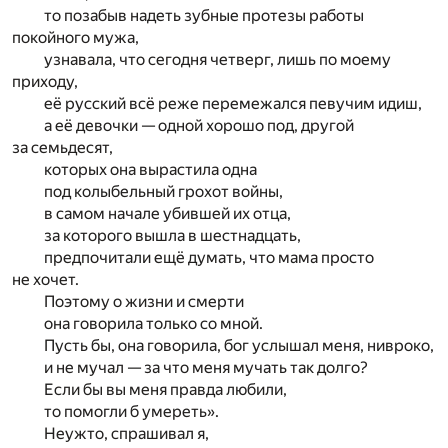
то позабыв надеть зубные протезы работы
покойного мужа,
узнавала, что сегодня четверг, лишь по моему
приходу,
её русский всё реже перемежался певучим идиш,
а её девочки — одной хорошо под, другой
за семьдесят,
которых она вырастила одна
под колыбельный грохот войны,
в самом начале убившей их отца,
за которого вышла в шестнадцать,
предпочитали ещё думать, что мама просто
не хочет.
Поэтому о жизни и смерти
она говорила только со мной.
Пусть бы, она говорила, бог услышал меня, нивроко,
и не мучал — за что меня мучать так долго?
Если бы вы меня правда любили,
то помогли б умереть».
Неужто, спрашивал я,