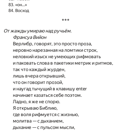
«он…»
Восход
***
От жажды умираю над ручьём.
Франсуа Вийон
Верлибр, говорят, это просто проза,
неровно нарезанная на ломтики строк,
неловкий изыск не умеющих рифмовать
и паковать слова в пакетики метрик и ритмов,
так что каждый журден,
лишь вчера открывший,
что он говорит прозой,
и наугад тычущий в клавишу enter
начинает казаться себе поэтом.
Ладно, я же не спорю.
Я открываю Библию,
где воля рифмуется с жизнью,
молитва — с дыханием,
дыхание — с пульсом мысли,