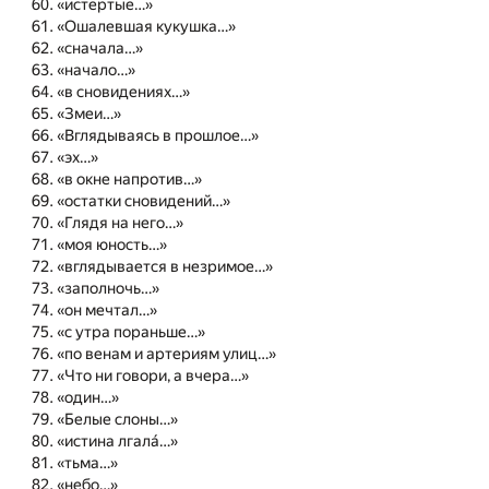
«истёртые…»
«Ошалевшая кукушка…»
«сначала…»
«начало…»
«в сновидениях…»
«Змеи…»
«Вглядываясь в прошлое…»
«эх…»
«в окне напротив…»
«остатки сновидений…»
«Глядя на него…»
«моя юность…»
«вглядывается в незримое…»
«заполночь…»
«он мечтал…»
«с утра пораньше…»
«по венам и артериям улиц…»
«Что ни говори, а вчера…»
«один…»
«Белые слоны…»
«истина лгалá…»
«тьма…»
«небо…»