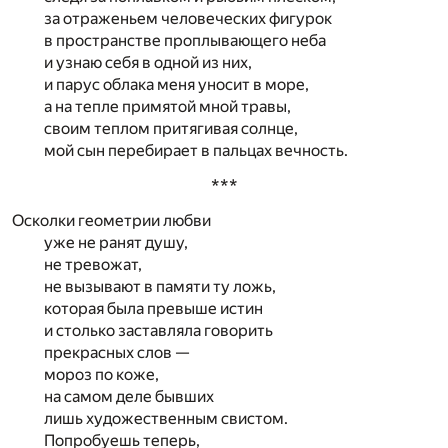
за отраженьем человеческих фигурок
в пространстве проплывающего неба
и узнаю себя в одной из них,
и парус облака меня уносит в море,
а на тепле примятой мной травы,
своим теплом притягивая солнце,
мой сын перебирает в пальцах вечность.
***
Осколки геометрии любви
уже не ранят душу,
не тревожат,
не вызывают в памяти ту ложь,
которая была превыше истин
и столько заставляла говорить
прекрасных слов —
мороз по коже,
на самом деле бывших
лишь художественным свистом.
Попробуешь теперь,