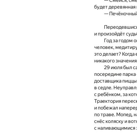
— Смейся, сме
будет деревянная 
— Печёночный 
Переодевшись,
и произойдёт судь
Год за годом 
человек, медитиру
это делает? Когда
никакого значения
29 июля был с
посередине парка
доставщика пиццы.
в седле. Неуправл
с ребёнком, за ко
Траектория пересе
и побежал наперер
по траве. Мопед, 
снёс коляску и во
с наливающимися 