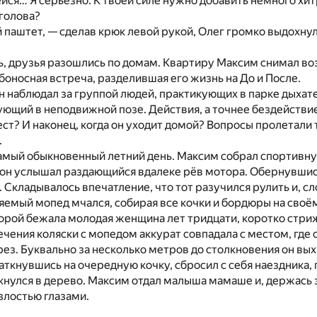
йся… Я серьёзно. К твоей силе нужно добавить немного хит
голова?
паштет, — сделав крюк левой рукой, Олег громко выдохну
 друзья разошлись по домам. Квартиру Максим снимал воз
боносная встреча, разделившая его жизнь на До и После.
он наблюдал за группой людей, практикующих в парке дыхат
ющий в неподвижной позе. Действия, а точнее бездействие
 ест? И наконец, когда он уходит домой? Вопросы пролетали
.
амый обыкновенный летний день. Максим собрал спортивную
 он услышал раздающийся вдалеке рёв мотора. Обернувшис
 Складывалось впечатление, что тот разучился рулить и, сл
яемый мопед мчался, собирая все кочки и бордюры на своё
торой бежала молодая женщина лет тридцати, коротко стри
чения коляски с мопедом аккурат совпадала с местом, гд
ез. Буквально за несколько метров до столкновения он вых
наткнувшись на очередную кочку, сбросил с себя наездника
ткнулся в дерево. Максим отдал малыша мамаше и, держась 
злостью глазами.