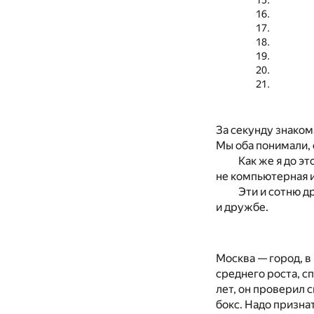
За секунду знаком
Мы оба понимали, с
Как же я до э
не компьютерная и
Эти и сотню д
и дружбе.
Москва — город, в
среднего роста, 
лет, он проверил с
бокс. Надо призна