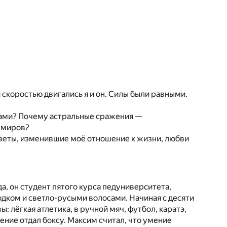
 скоростью двигались я и он. Силы были равными.
рами? Почему астральные сражения —
х миров?
ответы, изменившие моё отношение к жизни, любви
, он студент пятого курса педуниверситета,
дком и светло-русыми волосами. Начиная с десяти
: лёгкая атлетика, в ручной мяч, футбол, каратэ,
тение отдал боксу. Максим считал, что умение