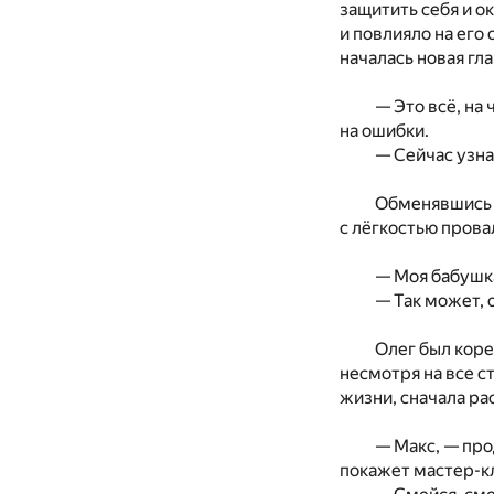
защитить себя и о
и повлияло на его
началась новая гл
— Это всё, на
на ошибки.
— Сейчас узна
Обменявшись у
с лёгкостью провал
— Моя бабушка
— Так может, 
Олег был коре
несмотря на все с
жизни, сначала ра
— Макс, — про
покажет мастер-к