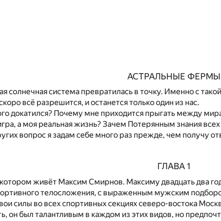
АСТРАЛЬНЫЕ ФЕРМЫ
ая солнечная система превратилась в точку. Именно с такой
коро всё разрешится, и останется только один из нас.
того докатился? Почему мне приходится прыгать между ми
гра, а моя реальная жизнь? Зачем Потерянным знания все
ругих вопрос я задам себе много раз прежде, чем получу 
ГЛАВА 1
 котором живёт Максим Смирнов. Максиму двадцать два года
спортивного телосложения, с выраженным мужским подборо
вои силы во всех спортивных секциях северо-востока Москвы
ть, он был талантливым в каждом из этих видов, но предпоч