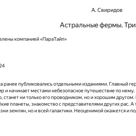
А. Свиридов
Астральные фермы. Три
влены компанией «ПараТайп»
24
а ранее публиковались отдельными изданиями. Главный ге
р и начинает местами небезопасное путешествие по нему.
, станет ни только его проводником, но и хорошим другом.
ёкие планеты, знакомство с представителями других рас. 
изни землян, но и всей галактики. Неоценимой окажется и п