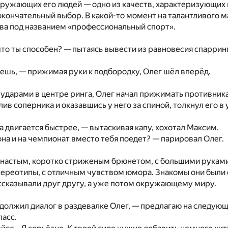
кружающих его людей — одно из качеств, характеризующих
 окончательный выбор. В какой-то момент на талантливого 
ава под названием «профессиональный спорт».
 что ты способен? — пытаясь вывести из равновесия спарри
ешь, — прижимая руки к подбородку, Олег шёл вперёд.
дарами в центре ринга, Олег начал прижимать противника 
ив соперника и оказавшись у него за спиной, толкнул его в 
 двигается быстрее, — вытаскивая капу, хохотал Максим.
она и на чемпионат вместо тебя поедет? — парировал Олег.
настым, коротко стриженым брюнетом, с большими руками,
тереотипы, с отличным чувством юмора. Знакомы они были с
ссказывали друг другу, а уже потом окружающему миру.
должил диалог в раздевалке Олег, — предлагаю на следующ
ласс.