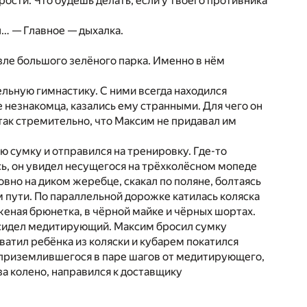
рости. Что будешь делать, если у твоего противника
л… — Главное — дыхалка.
ле большого зелёного парка. Именно в нём
ельную гимнастику. С ними всегда находился
 незнакомца, казались ему странными. Для чего он
 так стремительно, что Максим не придавал им
 сумку и отправился на тренировку. Где-то
ь, он увидел несущегося на трёхколёсном мопеде
овно на диком жеребце, скакал по поляне, болтаясь
м пути. По параллельной дорожке катилась коляска
женая брюнетка, в чёрной майке и чёрных шортах.
е сидел медитирующий. Максим бросил сумку
ватил ребёнка из коляски и кубарем покатился
, приземлившегося в паре шагов от медитирующего,
за колено, направился к доставщику