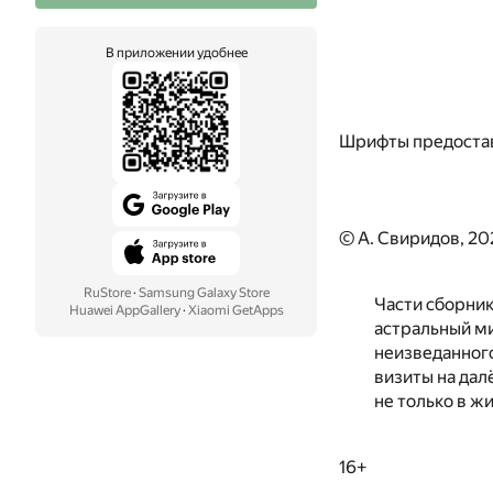
В приложении удобнее
Шрифты предоста
© А. Свиридов, 20
RuStore
·
Samsung Galaxy Store
Части сборник
Huawei AppGallery
·
Xiaomi GetApps
астральный ми
неизведанного
визиты на дал
не только в ж
16+