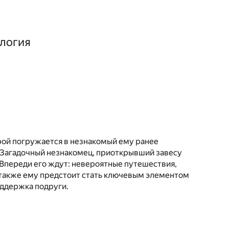
логия
рой погружается в незнакомый ему ранее
 Загадочный незнакомец, приоткрывший завесу
 Впереди его ждут: невероятные путешествия,
А также ему предстоит стать ключевым элементом
оддержка подруги.