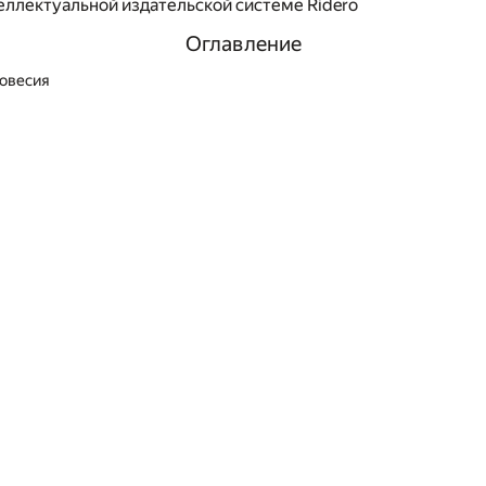
еллектуальной издательской системе Ridero
Оглавление
овесия