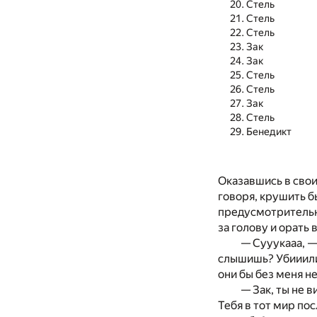
Стель
Стель
Стель
Зак
Зак
Стель
Стель
Зак
Стель
Бенедикт
Оказавшись в свои
говоря, крушить б
предусмотрительно
за голову и орать 
— Сууукааа, —
слышишь? Убииилии
они бы без меня не
— Зак, ты не 
Тебя в тот мир по