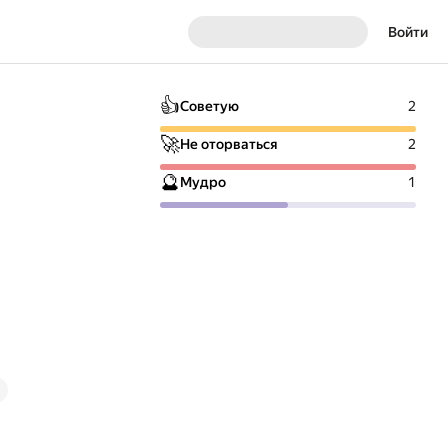
Войти
👍
Советую
2
🚀
Не оторваться
2
🔮
Мудро
1