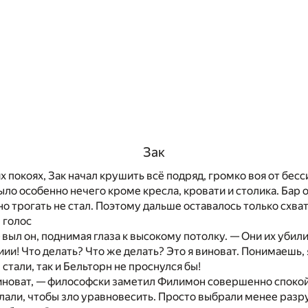
Зак
х покоях, Зак начал крушить всё подряд, громко воя от бесс
ыло особенно нечего кроме кресла, кровати и столика. Бар 
 трогать не стал. Поэтому дальше оставалось только схва
в голос
 выл он, поднимая глаза к высокому потолку. — Они их убили
и! Что делать? Что же делать? Это я виноват. Понимаешь, 
 стали, так и Бельторн не проснулся бы!
виноват, — философски заметил Филимон совершенно споко
слали, чтобы зло уравновесить. Просто выбрали менее раз