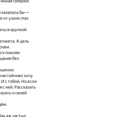
тинная галерея.
 казалось бы —
е от узких глаз
аться хрупкой
тикета. А цель
рови.
ю к покоям
ещание без
ершенно
 настойчиво хочу
И с тобой. Но если
 с ней. Рассказать
казать о своей
дём.
Зак аж застыл