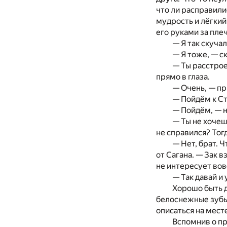
что ли расправили
мудрость и лёгкий
его руками за пле
— Я так скучал
— Я тоже, — ск
— Ты расстрое
прямо в глаза.
— Очень, — при
— Пойдём к Ст
— Пойдём, — н
— Ты не хочеш
не справился? Тог
— Нет, брат. Ч
от Сагана. — Зак 
не интересует вовс
— Так давай и
Хорошо быть д
белоснежные зубы 
описаться на мест
Вспомнив о пр