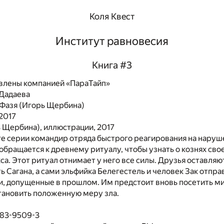
Коля Квест
Институт равновесия
Книга #3
влены компанией «ПараТайп»
 Дадаева
Фазя (Игорь Щербина)
 2017
 Щербина), иллюстрации, 2017
ге серии командир отряда быстрого реагирования на нару
обращается к древнему ритуалу, чтобы узнать о кознях сво
а. Этот ритуал отнимает у него все силы. Друзья оставля
ь Сагана, а сами эльфийка Белегестель и человек Зак отпр
и, допущенные в прошлом. Им предстоит вновь посетить ми
тановить положенную меру зла.
483-9509-3