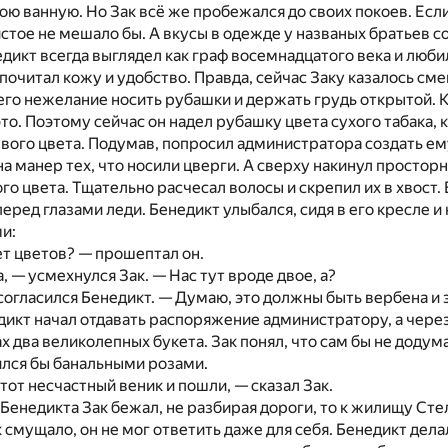
ю ванную. Но Зак всё же пробежался до своих покоев. Если
истое не мешало бы. А вкусы в одежде у названых братьев 
едикт всегда выглядел как граф восемнадцатого века и люби
дпочитал кожу и удобство. Правда, сейчас Заку казалось с
го нежелание носить рубашки и держать грудь открытой. К
то. Поэтому сейчас он надел рубашку цвета сухого табака,
вого цвета. Подумав, попросил администратора создать ем
а манер тех, что носили цверги. А сверху накинул простор
о цвета. Тщательно расчесал волосы и скрепил их в хвост. 
еред глазами леди. Бенедикт улыбался, сидя в его кресле и
и:
т цветов? — прошептал он.
, — усмехнулся Зак. — Нас тут вроде двое, а?
согласился Бенедикт. — Думаю, это должны быть вербена и
едикт начал отдавать распоряжение администратору, а чере
х два великолепных букета. Зак понял, что сам бы не додума
ился бы банальными розами.
тот несчастный веник и пошли, — сказал Зак.
 Бенедикта Зак бежал, не разбирая дороги, то к жилищу Стел
ак смущало, он не мог ответить даже для себя. Бенедикт делал