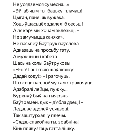
Не усядземся сумесна…»
«Эй, аб чым ты, бацьку, плачаш!
Цыган, пане, як вужака:
Хоць ўшасьцёх здалелі б сесьці!
А ля карчмы хочам зьлезьці, –
Не замучыцца каняка».
Не пасьпеў Баўтрук паўслова
Адказаць на просьбу гэту,
А мужчыны і кабета
Шась на колы Баўтруковы!
«Н-но! Гані сваю шаўлюжку!
Дадай ходу!» – I рагочуць,
Штосьць па-свойму там стракочуць,
Адабралі лейцы, пужку…
Буркнуў быў на тыя рэчы
Баўтрамей, дык – д’ябла дзеці! –
Ледзьве здолеў усядзеці,–
Так заштурхалі у плечы.
«Сядзь спакойна ты, зрабніна!
Кінь плявузгаць гэтта лішку: