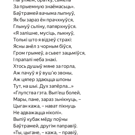
За прыемную знаёмасьць».
Баўтрамей вачыма лыпнуў,
Як бы зараз ён прачхнуўся,
Глынуў сьліну, папярхнуўся.
«Я залішне, мусіць, лыкнуў,
Толькі што я відзеў страхі:
Ясны анёл з чорным біўся,
Гром грымеў, а сьвет зацьміўся,
I прапалі неба знакі.
Хтось душыў мяне за горла,
Аж пачуў я ў вуш’ю звоны,
Аж цяпер здаюцца шпоны
Тут, на шыі. Дух запёрла…»
«Глупства гэта. Вып’еш болей,
Мары, пане, зараз зьнікнуць, –
Цыган кажа, – нават пікнуць
Не адважацца ніколі».
Выпіў кубак мёду поўны
Баўтрамей, другім паправіў.
«Ты, цыгане, – кажа, – правіў,