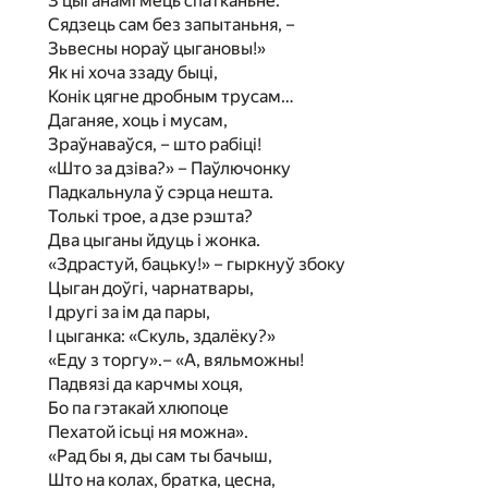
З цыганамі мець спатканьне:
Сядзець сам без запытаньня, –
Зьвесны нораў цыгановы!»
Як ні хоча ззаду быці,
Конік цягне дробным трусам…
Даганяе, хоць і мусам,
Зраўнаваўся, – што рабіці!
«Што за дзіва?» – Паўлючонку
Падкальнула ў сэрца нешта.
Толькі трое, а дзе рэшта?
Два цыганы йдуць і жонка.
«Здрастуй, бацьку!» – гыркнуў збоку
Цыган доўгі, чарнатвары,
I другі за ім да пары,
I цыганка: «Скуль, здалёку?»
«Еду з торгу».– «А, вяльможны!
Падвязі да карчмы хоця,
Бо па гэтакай хлюпоце
Пехатой ісьці ня можна».
«Рад бы я, ды сам ты бачыш,
Што на колах, братка, цесна,