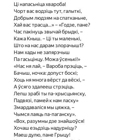
Ці напасьніца хвароба!
Чорт вас водзіць тут, галыткі,
Добрым людзям на спатканьне,
Хай вас трасца…» – «Годзе, пане?
Час пакінуць звычай брыдкі, –
Кажа Кныш. – Ці ты маленькі,
Што на нас дарам злорачыш1?
Нам хады не запярэчыш
Па гасьцінцу. Можа ўсенькі!»
«Нас ня лай, – Вароба прэціць, –
Бачыш, ночка: допуст боскі;
Хоць ня многа вёрст да вёскі, –
А ўсяго здалееш стрэціць.
Лепш зрабі ты па-хрысцьянску,
Падвязі, памей к нам ласку»
Змардаваліся мы цяжка, –
Чымся лаяць па-паганску».
«Вох, разумны дзе знайшоўся!
Хочаш езьдзіць надурніцу?
Маеш дулю, пане Грыцу!