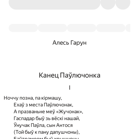
Алесь Гарун
Канец Паўлючонка
I
Ноччу позна, па кірмашу,
Ехаў з места Паўлючонак,
А празваньне меў «Жучонак»,
Гаспадар быў зь вёскі нашай,
Ўнучак Паўла, сын Антося
(Той быў к пану дапушчоны),
Баўтрамеем быў хрышчоны,