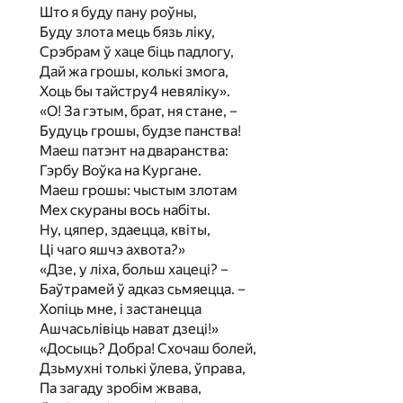
Што я буду пану роўны,
Буду злота мець бязь ліку,
Срэбрам ў хаце біць падлогу,
Дай жа грошы, колькі змога,
Хоць бы тайстру4 невяліку».
«О! За гэтым, брат, ня стане, –
Будуць грошы, будзе панства!
Маеш патэнт на дваранства:
Гэрбу Воўка на Кургане.
Маеш грошы: чыстым злотам
Мех скураны вось набіты.
Ну, цяпер, здаецца, квіты,
Ці чаго яшчэ ахвота?»
«Дзе, у ліха, больш хацеці? –
Баўтрамей ў адказ сьмяецца. –
Хопіць мне, і застанецца
Ашчасьлівіць нават дзеці!»
«Досыць? Добра! Схочаш болей,
Дзьмухні толькі ўлева, ўправа,
Па загаду зробім жвава,