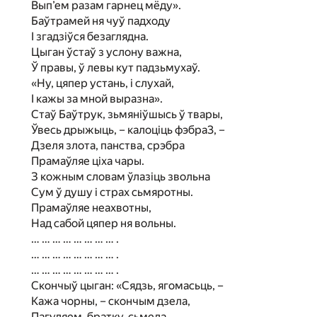
Вып’ем разам гарнец мёду».
Баўтрамей ня чуў падходу
I згадзіўся безаглядна.
Цыган ўстаў з услону важна,
Ў правы, ў левы кут падзьмухаў.
«Ну, цяпер устань, і слухай,
I кажы за мной выразна».
Стаў Баўтрук, зьмяніўшысь ў твары,
Ўвесь дрыжыць, – калоціць фэбра3, –
Дзеля злота, панства, срэбра
Прамаўляе ціха чары.
З кожным словам ўлазіць звольна
Сум ў душу і страх сьмяротны.
Прамаўляе неахвотны,
Над сабой цяпер ня вольны.
… … … … … … … … .
… … … … … … … … .
… … … … … … … … .
Скончыў цыган: «Сядзь, ягомасьць, –
Кажа чорны, – скончым дзела,
Пагуляем, братку, сьмела