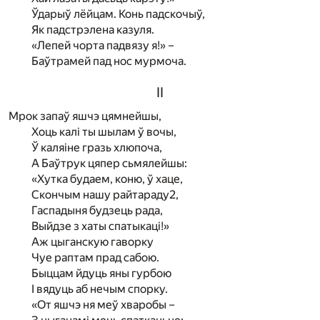
Ўдарыў лёйцам. Конь падскочыў,
Як падстрэлена казуля.
«Лепей чорта падвязу я!» –
Баўтрамей пад нос мурмоча.
II
Мрок запаў яшчэ цямнейшы,
Хоць калі ты шылам ў вочы,
Ў каляіне гразь хлюпоча,
А Баўтрук цяпер сьмялейшы:
«Хутка будаем, коню, ў хаце,
Скончым нашу райтараду2,
Гаспадыня будзець рада,
Выйдзе з хаты спатыкаці!»
Аж цыганскую гаворку
Чуе раптам прад сабою.
Быццам йдуць яны гурбою
I вядуць аб нечым спорку.
«От яшчэ ня меў хваробы –