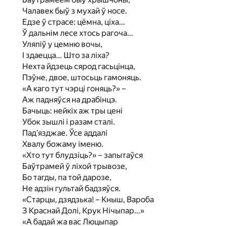
Чалавек быў з мухай ў носе.
Едзе ў страсе: цёмна, ціха…
Ў дальнім лесе хтось рагоча…
Уляпіў у цемню вочы,
I здаецца… Што за ліха?
Нехта йдзець сярод гасьцінца,
Пэўне, двое, штосьць гамоняць.
«А каго тут чэрці гоняць?» –
Аж падняўся на драбінцэ.
Бачыць: нейкіх аж тры цені
Убок зышлі і разам сталі.
Пад’язджае. Ўсе аддалі
Хвалу божаму іменю.
«Хто тут блудзіць?» – запытаўся
Баўтрамей ў ліхой трывозе,
Бо тагды, па той дарозе,
Не адзін гультай бадзяўся.
«Старцы, дзядзька! – Кныш, Вароба
З Краснай Долі, Крук Нічыпар…»
«А бадай жа вас Люцыпар