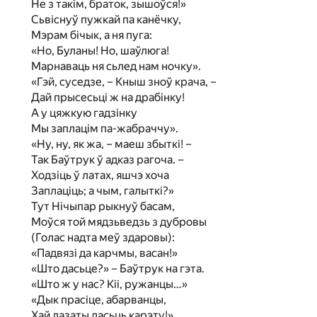
Не з такім, браток, зышоўся!»
Сьвіснуў пужкай па канёчку,
Мэрам бічык, а ня пуга:
«Но, Буланы! Но, шаўлюга!
Марнаваць ня сьлед нам ночку».
«Гэй, суседзе, – Кныш зноў крача, –
Дай прысесьці ж на драбінку!
А у цяжкую гадзінку
Мы заплацім па-жабраччу».
«Ну, ну, як жа, – маеш збыткі! –
Так Баўтрук ў адказ рагоча. –
Ходзіць ў латах, яшчэ хоча
Заплаціць; а чым, галыткі?»
Тут Нічыпар рыкнуў басам,
Моўся той мядзьведзь з дубровы
(Голас надта меў здаровы):
«Падвязі да карчмы, васан!»
«Што дасьце?» – Баўтрук на гэта.
«Што ж у нас? Кіі, ружанцы…»
«Дык прасіце, абарванцы,
Хай лазаты дасьць карэту!»