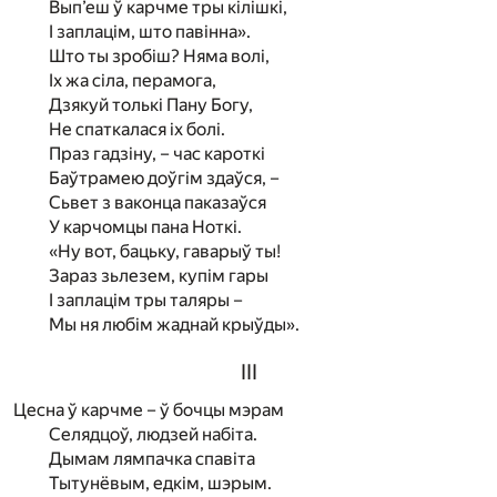
Вып’еш ў карчме тры кілішкі,
I заплацім, што павінна».
Што ты зробіш? Няма волі,
Іх жа сіла, перамога,
Дзякуй толькі Пану Богу,
Не спаткалася іх болі.
Праз гадзіну, – час кароткі
Баўтрамею доўгім здаўся, –
Сьвет з ваконца паказаўся
У карчомцы пана Ноткі.
«Ну вот, бацьку, гаварыў ты!
Зараз зьлезем, купім гары
I заплацім тры таляры –
Мы ня любім жаднай крыўды».
III
Цесна ў карчме – ў бочцы мэрам
Селядцоў, людзей набіта.
Дымам лямпачка спавіта
Тытунёвым, едкім, шэрым.