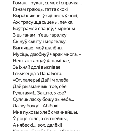
Гоман, грукат, сьмех і спрэчка…
Гэнам граюць, гэтта скокі
Вырабляюць, ўзяўшысь ў бокі,
Аж трасуцца сьцены, печка.
Баўтрамей спацеў, чырвоны
З цыганамі п’ець гарэлку,
Скінуў сьвіту і мяргелку,
Выглядае, моў шалёны.
Мусіць, дзюбнуў чарак многа, –
Нешта старцаў ўспамінае,
Зь іхняй долі выкпівае
I сьмяецца з Пана Бога.
«От, халеры! Дай ім хлеба,
Дай рызманчык, тое, сёе
Гультаям!.. За што, якое?
Суляць ласку божу зь неба…
Ласку божу!.. Абібокі!
Мне пуховы хлеб смачнейшы,
Ў роце коле, а сытнейшы,
А нябескі… вох, далёкі!