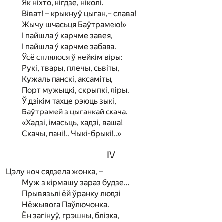
Як ніхто, нігдзе, ніколі.
Віват! – крыкнуў цыган,– слава!
Жычу шчасьця Баўтрамею!»
I пайшла ў карчме завея,
I пайшла ў карчме забава.
Ўсё сплялося ў нейкім віры:
Рукі, твары, плечы, сьвіты,
Кужаль панскі, аксаміты,
Порт мужыцкі, скрыпкі, ліры.
Ў дзікім тахце рэюць зыкі,
Баўтрамей з цыганкай скача:
«Хадзі, імасьць, хадзі, ваша!
Скачы, пані!.. Чыкі-брыкі!..»
IV
Цэлу ноч сядзела жонка, –
Муж з кірмашу зараз будзе…
Прывязьлі ёй ўранку людзі
Нёжывога Паўлючонка.
Ён загінуў, грэшны, блізка,