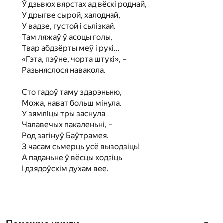
Ў дзьвюх вярстах ад вёскі роднай,
У дрыгве сырой, халоднай,
У вадзе, густой і сьлізкай.
Там ляжаў ў асоцы голы,
Твар абдзёрты меў і рукі…
«Гэта, пэўне, чорта штукі», –
Разьняслося навакола.
Сто гадоў таму здарэньню,
Можа, нават больш мінула.
У зямліцы тры заснула
Чалавечых пакаленьні, –
Род загінуў Баўтрамея.
З часам сьмерць усё выводзіць!
А паданьне ў вёсцы ходзіць
I дзядоўскім духам вее.