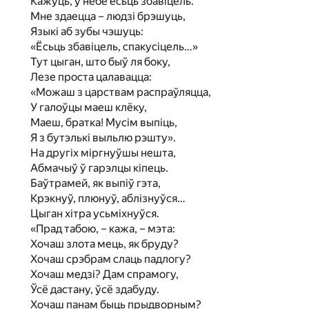
Кажуць, ў небе ёсьць збавіцель.
Мне здаецца – людзі брэшуць,
Языкі аб зубы чэшуць:
«Ёсьць збавіцель, спакусіцель…»
Тут цыган, што быў ля боку,
Лезе проста цалавацца:
«Можаш з царствам распраўляцца,
У галоўцы маеш клёку,
Маеш, братка! Мусім выпіць,
Я з бутэлькі выльлю рэшту».
На другіх міргнуўшы нешта,
Абмачыў ў гарэлцы кіпець.
Баўтрамей, як выпіў гэта,
Крэкнуў, плюнуў, аблізнуўся…
Цыган хітра усьміхнуўся.
«Прад табою, – кажа, – мэта:
Хочаш злота мець, як бруду?
Хочаш срэбрам слаць падлогу?
Хочаш медзі? Дам спрамогу,
Ўсё дастану, ўсё здабуду.
Хочаш панам быць прыдворным?