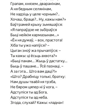
Грапам, князем, дваранінам,
А ня бедным селянінам,
Не хадзіць у целе чорным?..
Хочаш, браце?.. Ну, кажы нам?»
Баўтрамей крыху зьмяшаўся:
«Я папраўдзе не зьбіраўся
Быці нейкім кармазынам…»
«Ён ня думаў, – вох, прастота!
Хіба ты ужо напіўся? –
Цыган зноў жа прычапіўся: –
Ты кажы: ці ёсьць ахвота?»
«Быці панам… Жыць ў дастатку…
Быць ў пашане… Ўсё пазнаці, –
А за гэта… Што вам даці?!»
«Што? Драбніцу толькі, братку:
Нам душы тваёй ня трэба,
Не бяром цяпер ні ў кога, –
Адступіся ты ад Бога,
Адступіся ты ад неба.
Згода, слухай? Кажы: «ладна»!