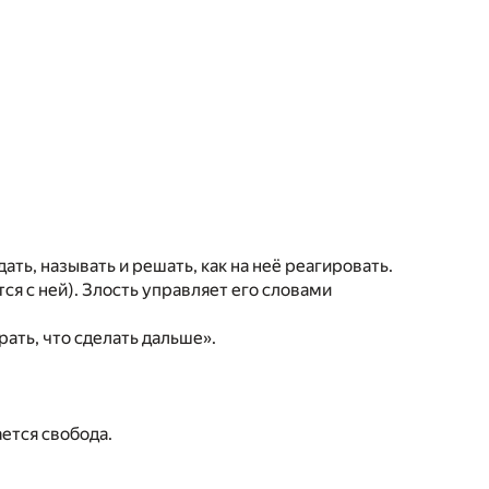
дать, называть и решать, как на неё реагировать.
тся с ней). Злость управляет его словами
рать, что сделать дальше».
ется свобода.