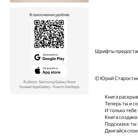
В приложении удобнее
Шрифты предоста
© Юрий Старостин
RuStore
·
Samsung Galaxy Store
Huawei AppGallery
·
Xiaomi GetApps
Книга раскрыв
Теперь ты и со
И только тебе 
Книга создана
Подсказка: ты
Двигайся спок