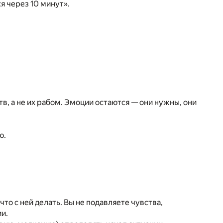
я через 10 минут».
тв, а не их рабом. Эмоции остаются — они нужны, они
ю.
, что с ней делать. Вы не подавляете чувства,
ии.