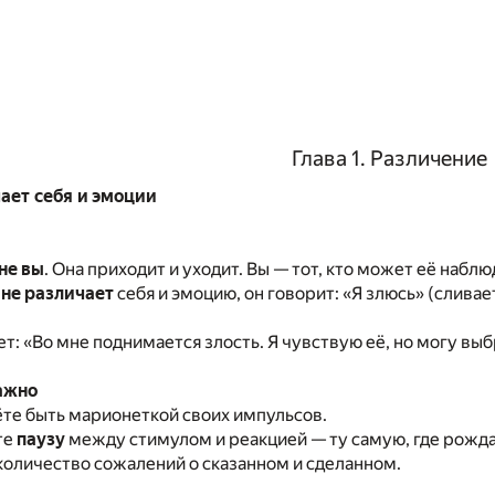
Глава 1. Различение
чает себя и эмоции
не вы
. Она приходит и уходит. Вы — тот, кто может её наблю
к
не различает
себя и эмоцию, он говорит: «Я злюсь» (сливае
ет: «Во мне поднимается злость. Я чувствую её, но могу выб
ажно
те быть марионеткой своих импульсов.
те
паузу
между стимулом и реакцией — ту самую, где рожда
оличество сожалений о сказанном и сделанном.