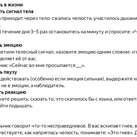
ь в жизни
ть сигнал тела
 приходит через тело: сжались челюсти, участилось дыхание
.
 течение дня 3–5 раз остановитесь на минуту и спросите: «
ть эмоцию
метили телесный сигнал, назовите эмоцию одним словом: «гне
еляет её от вас.
ик:
«Сейчас во мне просыпается ___».
ь паузу
 действовать (особенно если эмоция сильная), выдержите х
 не в эмоции, а наблюдатель.
ть реакцию
ете решить: сказать то, что скатилось бы с языка, или отв
уйти подышать.
ьник говорит что-то несправедливое. В вас вскипает гнев, 
вствуете, как напряглась челюсть, понимаете: «Это гнев». 