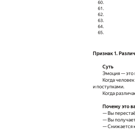
Признак 1. Разли
Суть
Эмоция — это
Когда челове
и поступками.
Когда различа
Почему это в
— Вы перестаё
— Вы получае
— Снижается к