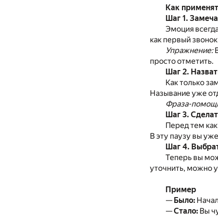
Как применят
Шаг 1. Замеча
Эмоция всегда
как первый звонок
Упражнение:
В
просто отметить.
Шаг 2. Назва
Как только за
Называние уже отд
Фраза-помощн
Шаг 3. Сделат
Перед тем как
В эту паузу вы уже
Шаг 4. Выбра
Теперь вы мож
уточнить, можно 
Пример
—
Было:
Начал
—
Стало:
Вы чу