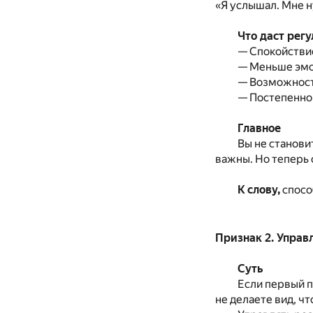
«Я услышал. Мне н
Что даст рег
— Спокойствие
— Меньше эмо
— Возможность
— Постепенно 
Главное
Вы не станови
важны. Но теперь 
К слову,
спосо
Признак 2. Управ
Суть
Если первый 
не делаете вид, чт