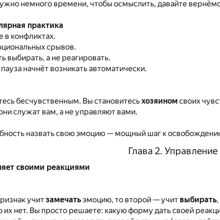
ужно немного времени, чтобы осмыслить, давайте вернёмс
улярная практика
 в конфликтах.
циональных срывов.
 выбирать, а не реагировать.
пауза начнёт возникать автоматически.
тесь бесчувственным. Вы становитесь
хозяином
своих чувс
они служат вам, а не управляют вами.
бность назвать свою эмоцию — мощный шаг к освобождени
Глава 2. Управление
ляет своими реакциями
признак учит
замечать
эмоцию, то второй — учит
выбирать
о их нет. Вы просто решаете: какую форму дать своей реакц