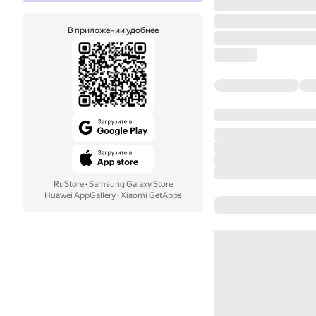
В приложении удобнее
RuStore
·
Samsung Galaxy Store
Huawei AppGallery
·
Xiaomi GetApps