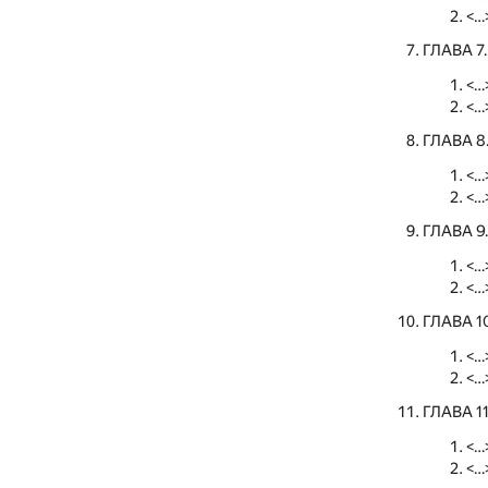
<…
ГЛАВА 
<…
<…
ГЛАВА 
<…
<…
ГЛАВА 
<…
<…
ГЛАВА 1
<…
<…
ГЛАВА 
<…
<…