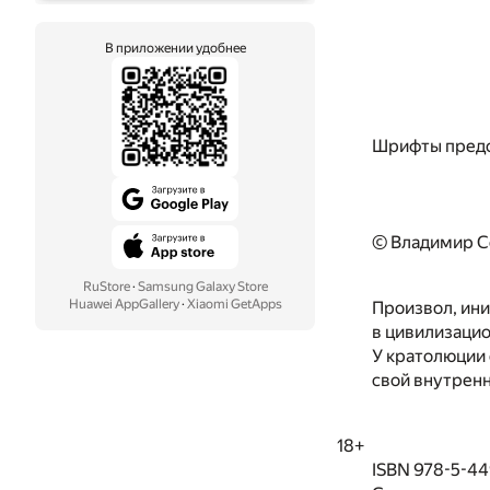
В приложении удобнее
Шрифты предо
© Владимир С
RuStore
·
Samsung Galaxy Store
Huawei AppGallery
·
Xiaomi GetApps
Произвол, ини
в цивилизацио
У кратолюции 
свой внутренн
18+
ISBN 978-5-4