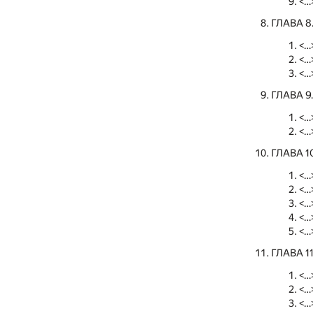
<…
ГЛАВА 
<…
<…
<…
ГЛАВА 
<…
<…
ГЛАВА 1
<…
<…
<…
<…
<…
ГЛАВА 1
<…
<…
<…