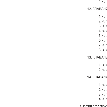
<…
ГЛАВА 
<…
<…
<…
<…
<…
<…
<…
<…
ГЛАВА 
<…
<…
ГЛАВА 
<…
<…
<…
<…
ПСЕВДОАПОКР