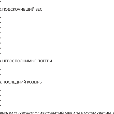
>
12. ПОДСКОЧИВШИЙ ВЕС
>
>
>
>
>
>
>
>
13. НЕВОСПОЛНИМЫЕ ПОТЕРИ
>
>
14. ПОСЛЕДНИЙ КОЗЫРЬ
>
>
>
>
ИФ #4/2 «ХРОНОЛОГИЯ СОБЫТИЙ МЕРИЛА КАССУМКРАТИИ. РАЗ