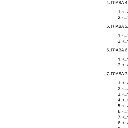
ГЛАВА 
<…
<…
ГЛАВА 
<…
<…
ГЛАВА 
<…
<…
ГЛАВА 7
<…
<…
<…
<…
<…
<…
<…
<…