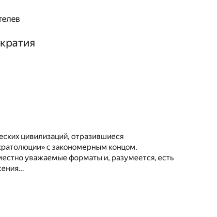
телев
мкратия
ческих цивилизаций, отразившиеся
 «кратолюции» с закономерным концом.
семестно уважаемые форматы и, разумеется, есть
ажения…