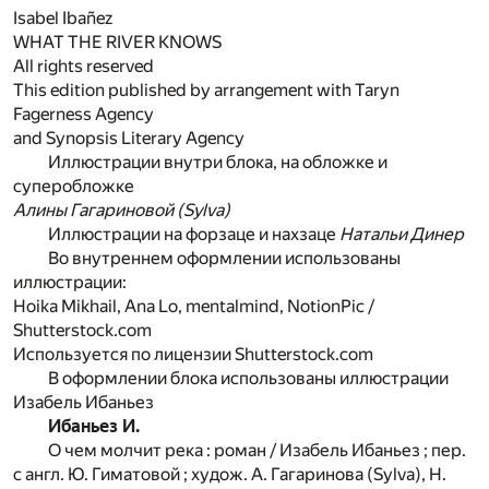
Isabel Ibañez
WHAT THE RIVER KNOWS
All rights reserved
This edition published by arrangement with Taryn
Fagerness Agency
and Synopsis Literary Agency
Иллюстрации внутри блока, на обложке и
суперобложке
Алины Гагариновой (Sylva)
Иллюстрации на форзаце и нахзаце
Натальи Динер
Во внутреннем оформлении использованы
иллюстрации:
Hoika Mikhail, Ana Lo, mentalmind, NotionPic /
Shutterstock.com
Используется по лицензии Shutterstock.com
В оформлении блока использованы иллюстрации
Изабель Ибаньез
Ибаньез И.
О чем молчит река : роман / Изабель Ибаньез ; пер.
с англ. Ю. Гиматовой ; худож. А. Гагаринова (Sylva), Н.