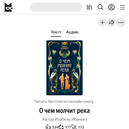
Текст
Аудио
Читать бесплатно онлайн книгу
О чем молчит река
Автор
Изабель Ибаньез
👍
💞
🚀
534
177
172