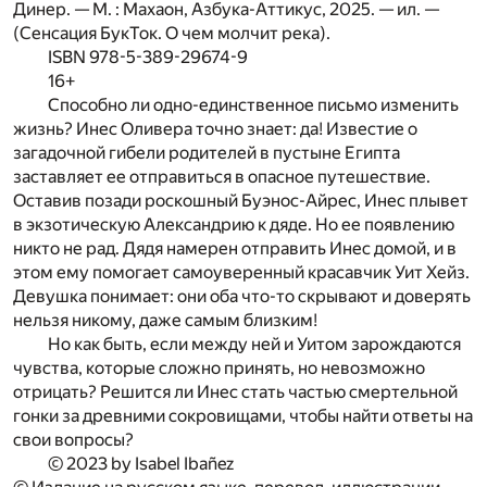
Динер. — М. : Махаон, Азбука-Аттикус, 2025. — ил. —
(Сенсация БукТок. О чем молчит река).
ISBN 978-5-389-29674-9
16+
Способно ли одно-единственное письмо изменить
жизнь? Инес Оливера точно знает: да! Известие о
загадочной гибели родителей в пустыне Египта
заставляет ее отправиться в опасное путешествие.
Оставив позади роскошный Буэнос-Айрес, Инес плывет
в экзотическую Александрию к дяде. Но ее появлению
никто не рад. Дядя намерен отправить Инес домой, и в
этом ему помогает самоуверенный красавчик Уит Хейз.
Девушка понимает: они оба что-то скрывают и доверять
нельзя никому, даже самым близким!
Но как быть, если между ней и Уитом зарождаются
чувства, которые сложно принять, но невозможно
отрицать? Решится ли Инес стать частью смертельной
гонки за древними сокровищами, чтобы найти ответы на
свои вопросы?
© 2023 by Isabel Ibañez