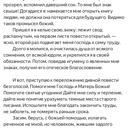
прозрел, вспомнил давешний сон. То мне был знак
свыше! Догадался я: намекается мне открыть книгу
людям, не должна она потеряться для будущего. Видимо
таков промысел божий.
Пришел я в келью свою, вижу: лежит свод
распахнутым, на первом листе повести открытый, —
ясно, второй раз подвигает меня господь к сему труду.
Долго я молился, и очистилась душа от всякого
сомнения, от всякой юдоли, и укрепился я в своей
обязанности. Потом, поведав игумену о явленных мне
знаках, получил его отеческое благословение.
И вот, приступаю к переложению дивной повести
безголосой. Помоги мне Господь и Матерь Божья!
Помогите святые угодники! Дайте мне силу и терпение,
дайте мне понятие уразуметь темные места старого
писания. Испошлите мне благодать закончить труды,
не заболеть, не помереть раньше срока.
Засим, берусь, с божьей помощью, излагать
реченное не мной, но человеком, жившим задолго