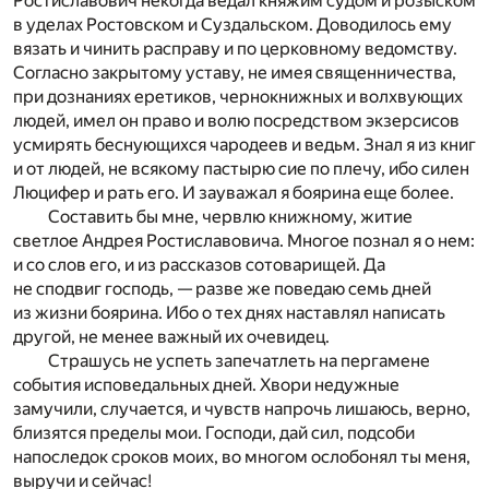
Ростиславович некогда ведал княжим судом и розыском
в уделах Ростовском и Суздальском. Доводилось ему
вязать и чинить расправу и по церковному ведомству.
Согласно закрытому уставу, не имея священничества,
при дознаниях еретиков, чернокнижных и волхвующих
людей, имел он право и волю посредством экзерсисов
усмирять беснующихся чародеев и ведьм. Знал я из книг
и от людей, не всякому пастырю сие по плечу, ибо силен
Люцифер и рать его. И зауважал я боярина еще более.
Составить бы мне, червлю книжному, житие
светлое Андрея Ростиславовича. Многое познал я о нем:
и со слов его, и из рассказов сотоварищей. Да
не сподвиг господь, — разве же поведаю семь дней
из жизни боярина. Ибо о тех днях наставлял написать
другой, не менее важный их очевидец.
Страшусь не успеть запечатлеть на пергамене
события исповедальных дней. Хвори недужные
замучили, случается, и чувств напрочь лишаюсь, верно,
близятся пределы мои. Господи, дай сил, подсоби
напоследок сроков моих, во многом ослобонял ты меня,
выручи и сейчас!