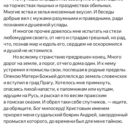
на торжествах пышных и празднествах обильных.
Многие яства и зелья иноземные вкусил. И беседы
добрые вел с мужами разумными и праведными, ради
познания и душевной услады.
И многое прочее довелось мне испытать на стези
любомудрия своего, от него и страдаю грешный, но рад,
что, познав мир и юдоль его, сердцем не оскоромился
и душой не истомился.
Но всякому странствию предрешен конец. Много
дорог на земле, а порог, отчего дома один. И к нему
устремил я помыслы свои, поспешая в родные пределы.
Опекою Матери Божьей доплелся до земель словенских
и вступил в град Прагу. Хотелось мне примкнуть,
опасаясь лихой напасти, к паломникам или купцам,
идущим на Русь, и рыскал я по весям пражским
в поисках оказии. И обрел таки себе спутников, — ищите,
да обрящите, Бог милосерд! Христовым именем
призрел меня суздальский боярин Андрей, закордонный
промысел которого, до времени был для меня тайною.