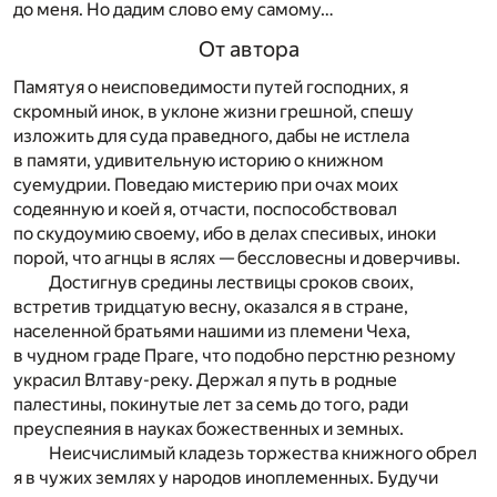
до меня. Но дадим слово ему самому…
От автора
Памятуя о неисповедимости путей господних, я
скромный инок, в уклоне жизни грешной, спешу
изложить для суда праведного, дабы не истлела
в памяти, удивительную историю о книжном
суемудрии. Поведаю мистерию при очах моих
содеянную и коей я, отчасти, поспособствовал
по скудоумию своему, ибо в делах спесивых, иноки
порой, что агнцы в яслях — бессловесны и доверчивы.
Достигнув средины лествицы сроков своих,
встретив тридцатую весну, оказался я в стране,
населенной братьями нашими из племени Чеха,
в чудном граде Праге, что подобно перстню резному
украсил Влтаву-реку. Держал я путь в родные
палестины, покинутые лет за семь до того, ради
преуспеяния в науках божественных и земных.
Неисчислимый кладезь торжества книжного обрел
я в чужих землях у народов иноплеменных. Будучи