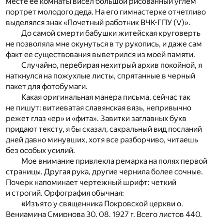
месте ее комнаты висел большой рисованный углем
портрет молодого деда. На его гимнастерке отчетливо
выделялся знак «Почетный работник ВЧК-ГПУ (V)».
До самой смерти бабушки житейская круговерть
не позволяла мне окунуться в ту рукопись, и даже сам
факт ее существования выветрился из моей памяти.
Случайно, перебирая нехитрый архив покойной, я
наткнулся на пожухлые листы, спрятанные в черный
пакет для фотобумаги.
Какая оригинальная манера письма, сейчас так
не пишут: витиеватая славянская вязь, непривычно
режет глаз «ер» и «фита». Завитки заглавных букв
придают тексту, я бы сказал, сакральный вид посланий
дней давно минувших, хотя все разборчиво, читаешь
без особых усилий.
Мое внимание привлекла ремарка на полях первой
страницы. Другая рука, другие чернила более сочные.
Почерк напоминает чертежный шрифт: четкий
и строгий. Орфография обычная:
«
Изъято у священника Покровской церкви о.
Вениамина Смирнова 30. 08. 1927 г. Всего листов 440.