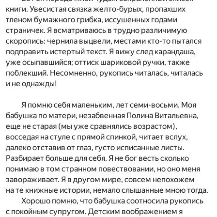
книги. Увесистая связка желто-бурых, пропахших
тленом бумажного грибка, иссушенных годами
страничек. Я всматриваюсь в трудно различимую
скоропись: чернила выцвели, местами кто-то пытался
подправить истертый текст. Я вижу след карандаша,
уже осыпавшийся; оттиск шариковой ручки, также
поблекший. Несомненно, рукопись читалась, читалась
и не однажды!
Я помню себя маленьким, лет семи-восьми. Моя
бабушка по матери, незабвенная Полина Витальевна,
еще не старая (мы уже сравнялись возрастом),
восседая на стуле с прямой спинкой, читает вслух,
далеко отставив от глаз, густо исписанные листы.
Разбирает больше для себя. Я не бог весть сколько
понимаю в том странном повествовании, но оно меня
завораживает. Я в другом мире, совсем непохожем
на те книжные истории, немало слышанные мною тогда.
Хорошо помню, что бабушка соотносила рукопись
с покойным супругом. Детским воображением я