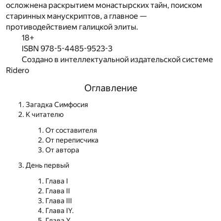
осложнена раскрытием монастырских тайн, поиском
старинных манускриптов, а главное —
противодействием галицкой элиты.
18+
ISBN 978-5-4485-9523-3
Создано в интеллектуальной издательской системе
Ridero
Оглавление
Загадка Симфосия
К читателю
От составителя
От переписчика
От автора
День первый
Глава I
Глава II
Глава III
Глава IY.
Глава Y.