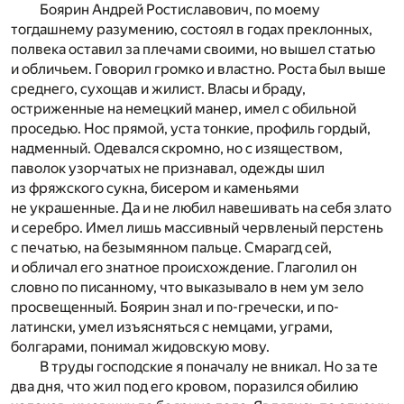
Боярин Андрей Ростиславович, по моему
тогдашнему разумению, состоял в годах преклонных,
полвека оставил за плечами своими, но вышел статью
и обличьем. Говорил громко и властно. Роста был выше
среднего, сухощав и жилист. Власы и браду,
остриженные на немецкий манер, имел с обильной
проседью. Нос прямой, уста тонкие, профиль гордый,
надменный. Одевался скромно, но с изяществом,
паволок узорчатых не признавал, одежды шил
из фряжского сукна, бисером и каменьями
не украшенные. Да и не любил навешивать на себя злато
и серебро. Имел лишь массивный червленый перстень
с печатью, на безымянном пальце. Смарагд сей,
и обличал его знатное происхождение. Глаголил он
словно по писанному, что выказывало в нем ум зело
просвещенный. Боярин знал и по-гречески, и по-
латински, умел изъясняться с немцами, уграми,
болгарами, понимал жидовскую мову.
В труды господские я поначалу не вникал. Но за те
два дня, что жил под его кровом, поразился обилию