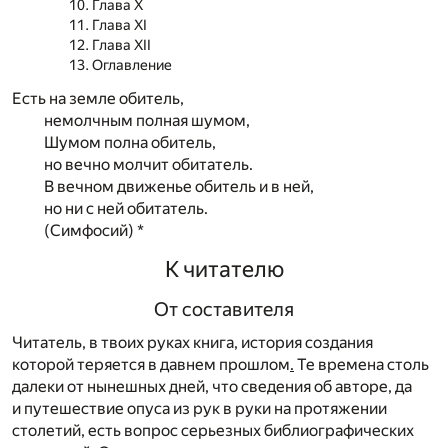
Глава X
Глава XI
Глава XII
Оглавление
Есть на земле обитель,
немолчным полная шумом,
Шумом полна обитель,
но вечно молчит обитатель.
В вечном движенье обитель и в ней,
но ни с ней обитатель.
(Симфосий) *
К читателю
От составителя
Читатель, в твоих руках книга, история создания
которой теряется в давнем прошлом
.
Те времена столь
далеки от нынешных дней, что сведения об авторе, да
и путешествие опуса из рук в руки на протяжении
столетий, есть вопрос серьезных библиографических