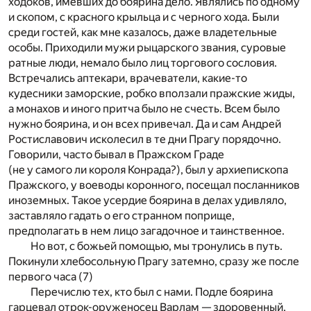
ходоков, имевших до боярина дело. Являлись по одному
и скопом, с красного крыльца и с черного хода. Были
среди гостей, как мне казалось, даже владетельные
особы. Приходили мужи рыцарского звания, суровые
ратные люди, немало было лиц торгового сословия.
Встречались аптекари, врачеватели, какие-то
кудесники заморские, робко вползали пражские жиды,
а монахов и иного притча было не счесть. Всем было
нужно боярина, и он всех привечал. Да и сам Андрей
Ростиславович исколесил в те дни Прагу порядочно.
Говорили, часто бывал в Пражском Граде
(не у самого ли короля Конрада?), был у архиепископа
Пражского, у воеводы коронного, посещал посланников
иноземных. Такое усердие боярина в делах удивляло,
заставляло гадать о его странном поприще,
предполагать в нем лицо загадочное и таинственное.
Но вот, с божьей помощью, мы тронулись в путь.
Покинули хлебосольную Прагу затемно, сразу же после
первого часа (7)
Перечислю тех, кто был с нами. Подле боярина
гарцевал отрок-оруженосец Варлам — здоровенный,