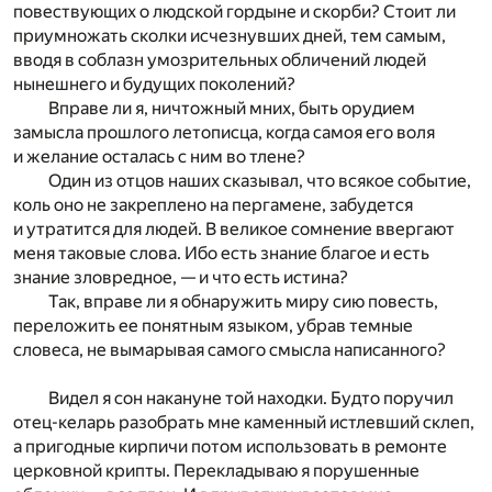
повествующих о людской гордыне и скорби? Стоит ли
приумножать сколки исчезнувших дней, тем самым,
вводя в соблазн умозрительных обличений людей
нынешнего и будущих поколений?
Вправе ли я, ничтожный мних, быть орудием
замысла прошлого летописца, когда самоя его воля
и желание осталась с ним во тлене?
Один из отцов наших сказывал, что всякое событие,
коль оно не закреплено на пергамене, забудется
и утратится для людей. В великое сомнение ввергают
меня таковые слова. Ибо есть знание благое и есть
знание зловредное, — и что есть истина?
Так, вправе ли я обнаружить миру сию повесть,
переложить ее понятным языком, убрав темные
словеса, не вымарывая самого смысла написанного?
Видел я сон накануне той находки. Будто поручил
отец-келарь разобрать мне каменный истлевший склеп,
а пригодные кирпичи потом использовать в ремонте
церковной крипты. Перекладываю я порушенные