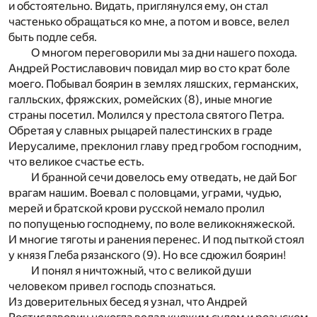
и обстоятельно. Видать, приглянулся ему, он стал
частенько обращаться ко мне, а потом и вовсе, велел
быть подле себя.
О многом переговорили мы за дни нашего похода.
Андрей Ростиславович повидал мир во сто крат боле
моего. Побывал боярин в землях ляшских, германских,
галльских, фряжских, ромейских (8), иные многие
страны посетил. Молился у престола святого Петра.
Обретая у славных рыцарей палестинских в граде
Иерусалиме, преклонил главу пред гробом господним,
что великое счастье есть.
И бранной сечи довелось ему отведать, не дай Бог
врагам нашим. Воевал с половцами, уграми, чудью,
мерей и братской крови русской немало пролил
по попущенью господнему, по воле великокняжеской.
И многие тяготы и ранения перенес. И под пыткой стоял
у князя Глеба рязанского (9). Но все сдюжил боярин!
И понял я ничтожный, что с великой души
человеком привел господь спознаться.
Из доверительных бесед я узнал, что Андрей