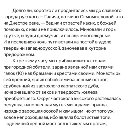
Долго ли, коротко ли продвигались мы до славного
города русского — Галича, вотчины Осмомысловой, что
на Днестре реке, — бед или страстей каких, с божьей
помощью, с нами не приключилось. Миновали и горы
крутые, и пущи дремучие, и посады многолюдные.
И в последнюю ночь пути встали на постой в уделе
твердыни западнорусской, заночевав в хуторке
придорожном.
К третьему часу мы приблизились к стенам
пригородной обители, заране явленной нам стаями
галок (10) над брамами и крестами своими. Монастырь
сей древний, являл собой семибашенный острог,
срубленный из застоялого карпатского дуба,
исчерневшего от веков и твердость железа
приобретшего. Округ частокола высокого растекалась
речушка, наполненная мутными водами, правда,
изрядно заросшая осокой и камышом, но от того уж
вовсе непроходимая, ибо являла болотистые топи.
Подъемный цепной мост вел к тяжелым вратам,