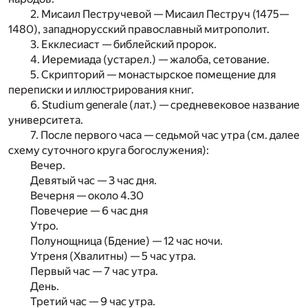
2. Мисаил Пестручевой — Мисаил Пеструч (1475—
1480), западнорусский православный митрополит.
3. Екклесиаст — библейский пророк.
4. Иеремиада (устарел.) — жалоба, сетование.
5. Скрипторий — монастырское помещение для
переписки и иллюстрирования книг.
6. Studium generale (лат.) — средневековое название
университета.
7. После первого часа — седьмой час утра (см. далее
схему суточного круга богослужения):
Вечер.
Девятый час — 3 час дня.
Вечерня — около 4.30
Повечерие — 6 час дня
Утро.
Полунощница (Бдение) — 12 час ночи.
Утреня (Хвалитны) — 5 час утра.
Первый час — 7 час утра.
День.
Третий час — 9 час утра.