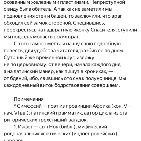
окованным железными пластинами. Неприступной
с виду была обитель. А так как не заметили мы
подновления стен и башен, то заключили, что враг
обходил сей замок стороной. Спешившись,
перекрестясь на надвратную иконку Спасителя, ступили
мы под сень монастырских врат.
С того самого места и начну свою подробную
повесть, для удобства читателя, разбив ее по дням.
Суточный же временной круг, изложу
не по церковному: от вечери, начала каждого дня;
а на латинский манер, как пишут в хрониках, —
от бдений, ибо, явившись ото сна к полуночнице, мы
каждодневный виток бодрствования совершаем.
Примечания:
* Симфосий — поэт из провинции Африка (кон. V —
нач. VI вв.), латинский грамматик, автор цикла из ста
риторических трехстиший-загадок.
1. Иафет — сын Ноя (библ.), мифический
родоначальник яфетических (индоевропейских)
народов.