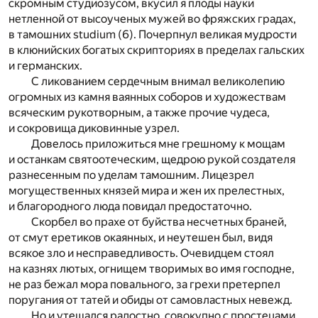
скромным студиозусом, вкусил я плоды науки
нетленной от высоученых мужей во фряжских градах,
в тамошних studium (6). Почерпнул великая мудрости
в клюнийских богатых скрипториях в пределах гальских
и германских.
С ликованием сердечным внимал великолепию
огромных из камня ваянных соборов и художествам
всяческим рукотворным, а также прочие чудеса,
и сокровища диковинные узрел.
Довелось приложиться мне грешному к мощам
и останкам святоотеческим, щедрою рукой создателя
разнесенным по уделам тамошним. Лицезрел
могущественных князей мира и жен их прелестных,
и благородного люда повидал предостаточно.
Скорбел во прахе от буйства несчетных браней,
от смут еретиков окаянных, и неутешен был, видя
всякое зло и несправедливость. Очевидцем стоял
на казнях лютых, огнищем творимых во имя господне,
не раз бежал мора повального, за грехи претерпел
поругания от татей и обиды от самовластных невежд.
Но и утешался радостно, совокупно с простецами,