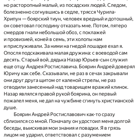
но расторопный малый, из посадских людей. Следом,
болезненно согнувшись в седле, трясся Чурила-
Хрипун — боярский тиун, человек вредный и дотошный,
он советовал господину отказать мне. Потом, пятеро
смердов гнали небольшой обоз, с поклажей
и провизией, коней в семь, эти холопы нам
и прислуживали. За ними на гнедой лошадке ехал я.
Опосля подскакивала малая дружина: с воеводой сам
десять. Старый вой, дядька Назар Юрьев-сын служил
еще отцу Андрея Ростиславича. Боярин Андрей доверял
Юричу как себе. Сказывали, не раз в сечах закрывали
они друг друга щитом от каленой стрелы, не раз
отводили занесенный над товарищем вражий клинок.
Назар являлся правой рукой боярина, он первый
пожалел меня, не дал на чужбине сгинуть христианской
душе.
Боярин Андрей Ростиславович как-то сразу
сблизился со мной. Поначалу он удостоил меня долгой
беседы, выискивая мои знания и повадки. Я в грязь
лицом не ударил, ответствовал с разумением