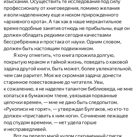
изысканий. Осуществить те исследования под силу
профессионалу от книговедения, помимо желания
и воли наделенному еще и нюхом прирожденного
«архивного крота». А так как в наше меркантильное
время подобные занятия отнюдь не прибыльны, еще он
должен обладать редкими сегодня качествами
бессребреника и простака от науки. Одним словом,
должен быть настоящим подвижником.
Я хочу отметить, что книга прожила долгую,
покрытую мраком и тайной жизнь, поведать о каковой
задача другой книги, быть может, более увлекательной,
чем сам раритет. Моя же скромная задача: донести
старинное повествование до читателя. Увы,
к сожалению, я не наделен талантом библиоведа, не мне
копаться в бумажном тлене, увязывая порванные
цепочки времен, — мне не дано быть следопытом.
«Рукописи не горят», — утверждал Булгаков, но кто-то
должен «приставить к ним ноги». Сочинение лежащее
под спудом времени, — нет удела горше
и несправедливей.
Вот он передо мной чудом сохраненный список