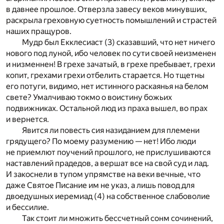
в давнее прошлое. Отверзла завесу веков минувших,
раскрыла греховную суетность помышлений и страстей
наших пращуров.
Мудр был Екклесиаст (3) сказавший, что нет ничего
нового под луной, ибо человек по сути своей неизменен
и низменнен! В грехе зачатый, в грехе пребывает, грехи
копит, грехами грехи отбелить старается. Но тщетны
его потуги, видимо, нет истинного раскаянья на белом
свете? Умалчиваю токмо о воистину божьих
подвижниках. Остальной люд из праха вышел, во прах
и вернется.
Явится ли повесть сия назиданием для племени
грядущего? По моему разумению — нет! Ибо люди
не приемлют поучений прошлого, не прислушиваются
наставлений прадедов, а вершат все на свой суд и лад.
И закоснели в тупом упрямстве на веки вечные, что
даже Святое Писание им не указ, а лишь повод для
двоедушных иеремиад (4) на собственное слабоволие
и бессилие.
Так стоит ли множить бессчетный сонм сочинений,