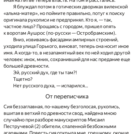
иная на Литве теперь власть. На том и расстались.
Я блуждал потом в готических двориках виленской
«альма-матер», но поймите правильно, потуг к поиску
оригинала рукописи не предпринял. Кто я, — так,
частное лицо? Прощаясь с городом, пришел опять
к воротам Аушрос (по-русски — Остробрамским).
Вниз, извиваясь фасадами ампирных строений,
уходила улица Горького, виноват, теперь она носит иное
имя. А когда-то, в незапамятный век по ней ходил другой
человек: инок, мних, сохранивший для нас предание еще
большей древности.
Эй, русский дух, где ты там?!
Тщетно?
Нет русского духа, — испарился…
От переписчика
Сия беззаглавная, по-нашему безголосая, рукопись,
вшитая в ветхий по древности свод, найдена мною
случайно при разборе манускриптов Мисаил
Пестручевой (2) обители, спаленной безбожными
агарянами. Повесть сия открыла мне, грешному, оконце