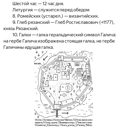
Шестой час — 12 час дня.
Литургия — служится перед обедом
8. Ромейских (устарел.) — византийских.
9. Глеб рязанский — Глеб Ростиславович (+1177),
князь Рязанский.
10. Галки — галка геральдический символ Галича:
на гербе Галича изображена стоящая галка, не гербе
Галичины идущая галка.