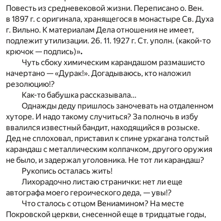
Повесть из средневековой жизни. Переписано о. Вен.
в 1897 г. с оригинала, хранящегося в монастыре Св. Духа
г. Вильно. К материалам Дела отношения не имеет,
подлежит утилизации. 26. 11. 1927 г. Ст. уполн. (какой-то
крючок — подпись)»
.
Чуть сбоку химическим карандашом размашисто
начертано — «Дурак!». Догадываюсь, кто наложил
резолюцию!?
Как-то бабушка рассказывала…
Однажды деду пришлось заночевать на отдаленном
хуторе. И надо такому случиться? За полночь в избу
ввалился известный бандит, находящийся в розыске.
Дед не сплоховал, приставил к спине уркагана толстый
карандаш с металлическим колпачком, другого оружия
не было, и задержал уголовника. Не тот ли карандаш?
Рукопись осталась жить!
Лихорадочно листаю странички: нет ли еще
автографа моего героического деда, — увы!?
Что сталось с отцом Вениамином? На месте
Покровской церкви, снесенной еще в тридцатые годы,