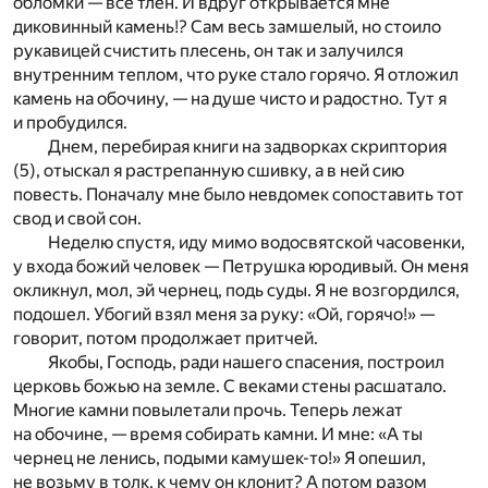
обломки — все тлен. И вдруг открывается мне
диковинный камень!? Сам весь замшелый, но стоило
рукавицей счистить плесень, он так и залучился
внутренним теплом, что руке стало горячо. Я отложил
камень на обочину, — на душе чисто и радостно. Тут я
и пробудился.
Днем, перебирая книги на задворках скриптория
(5), отыскал я растрепанную сшивку, а в ней сию
повесть. Поначалу мне было невдомек сопоставить тот
свод и свой сон.
Неделю спустя, иду мимо водосвятской часовенки,
у входа божий человек — Петрушка юродивый. Он меня
окликнул, мол, эй чернец, подь суды. Я не возгордился,
подошел. Убогий взял меня за руку: «Ой, горячо!» —
говорит, потом продолжает притчей.
Якобы, Господь, ради нашего спасения, построил
церковь божью на земле. С веками стены расшатало.
Многие камни повылетали прочь. Теперь лежат
на обочине, — время собирать камни. И мне: «А ты
чернец не ленись, подыми камушек-то!» Я опешил,
не возьму в толк, к чему он клонит? А потом разом