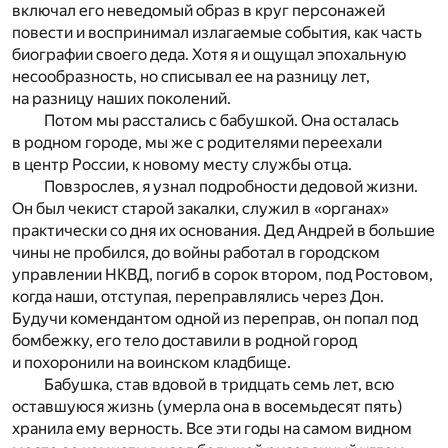
включал его неведомый образ в круг персонажей
повести и воспринимал излагаемые события, как часть
биографии своего деда. Хотя я и ощущал эпохальную
несообразность, но списывал ее на разницу лет,
на разницу наших поколений.
Потом мы расстались с бабушкой. Она осталась
в родном городе, мы же с родителями переехали
в центр России, к новому месту службы отца.
Повзрослев, я узнал подробности дедовой жизни.
Он был чекист старой закалки, служил в «органах»
практически со дня их основания. Дед Андрей в большие
чины не пробился, до войны работал в городском
управлении НКВД, погиб в сорок втором, под Ростовом,
когда наши, отступая, переправлялись через Дон.
Будучи комендантом одной из переправ, он попал под
бомбежку, его тело доставили в родной город
и похоронили на воинском кладбище.
Бабушка, став вдовой в тридцать семь лет, всю
оставшуюся жизнь (умерла она в восемьдесят пять)
хранила ему верность. Все эти годы на самом видном