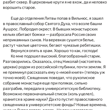
разбит сквер. В церковные круги я не вхож, да и неловко
ворошить старое.
Еще до отделения Литвы попав в Вильнюс, я зашел
в православный собор Святого Духа, что возле башни
Аушрос. Побродил окрест. В бывших монастырских
кельях обитают бомжи — разбросала Россия своих
неприкаянных сынов. На веревках сушится белье,
растут чахлые цветочки, бегают чумазые ребятишки.
Вернулся опять в храм. Хорошо то как, господи!
Ко мне подошел высокий, благообразный старик.
Разговорились. Оказалось, отец Николай (настоятель
церкви) родом из российской глубинки, почти земляк. Я
не преминул рассказать ему о «моей книге» (теперь уж
точно моей). Священник поведал, что рукописное
собрание монастыря еще при поляках, сильно
разграбив, передали в университетскую библиотеку.
Возможно первоначальный список (коль уцелел),
хранится в храме науки? Да кто пустит православного
священника в университетские фонды? Новые времена,