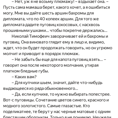
– Нет, уж я не возьму плюмажу! – вздыхает она. –
Пусть сама мамаша берет, какого хочет, а я ошибиться
могу. Мне вы дайте шесть аршин бахромы для
дипломата, что по 40 копеек аршин. Для того же
дипломата дадите пуговиц кокосовых, с насквозь
прошивными ушками… чтобы покрепче держались…
Николай Тимофеич заворачивает ей и бахромы и
пуговиц. Она виновато глядит ему в лицо и, видимо,
ждет, что он будет продолжать говорить, но он угрюмо
молчит и приводит в порядок плюмаж.
– Не забыть бы еще для капота пуговиц взять… –
говорит она после некоторого молчания, утирая
платком бледные губы.
– Каких вам?
– Для купчихи шьем, значит, дайте что-нибудь
выдающееся из ряда обыкновенного…
– Да, если купчихе, то нужно выбирать попестрее.
Вот-с пуговицы. Сочетание цветов синего, красного и
модного золотистого. Самые глазастые. Кто
поделикатнее, те берут у нас черные матовые с одним
блестящим ободочком. Только я не понимаю. Неужели