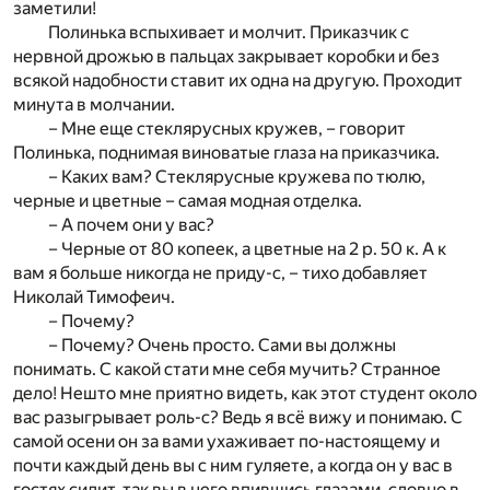
заметили!
Полинька вспыхивает и молчит. Приказчик с
нервной дрожью в пальцах закрывает коробки и без
всякой надобности ставит их одна на другую. Проходит
минута в молчании.
– Мне еще стеклярусных кружев, – говорит
Полинька, поднимая виноватые глаза на приказчика.
– Каких вам? Стеклярусные кружева по тюлю,
черные и цветные – самая модная отделка.
– А почем они у вас?
– Черные от 80 копеек, а цветные на 2 р. 50 к. А к
вам я больше никогда не приду-с, – тихо добавляет
Николай Тимофеич.
– Почему?
– Почему? Очень просто. Сами вы должны
понимать. С какой стати мне себя мучить? Странное
дело! Нешто мне приятно видеть, как этот студент около
вас разыгрывает роль-с? Ведь я всё вижу и понимаю. С
самой осени он за вами ухаживает по-настоящему и
почти каждый день вы с ним гуляете, а когда он у вас в
гостях сидит, так вы в него впившись глазами, словно в