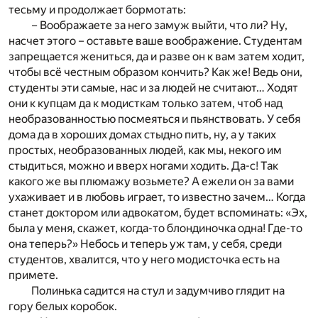
тесьму и продолжает бормотать:
– Воображаете за него замуж выйти, что ли? Ну,
насчет этого – оставьте ваше воображение. Студентам
запрещается жениться, да и разве он к вам затем ходит,
чтобы всё честным образом кончить? Как же! Ведь они,
студенты эти самые, нас и за людей не считают… Ходят
они к купцам да к модисткам только затем, чтоб над
необразованностью посмеяться и пьянствовать. У себя
дома да в хороших домах стыдно пить, ну, а у таких
простых, необразованных людей, как мы, некого им
стыдиться, можно и вверх ногами ходить. Да-с! Так
какого же вы плюмажу возьмете? А ежели он за вами
ухаживает и в любовь играет, то известно зачем… Когда
станет доктором или адвокатом, будет вспоминать: «Эх,
была у меня, скажет, когда-то блондиночка одна! Где-то
она теперь?» Небось и теперь уж там, у себя, среди
студентов, хвалится, что у него модисточка есть на
примете.
Полинька садится на стул и задумчиво глядит на
гору белых коробок.