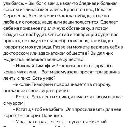
улыбаясь. – Вы, бог с вами, какая-то бледная и больная,
совсем из лица изменились. Бросит он вас, Пелагея
Сергеевна! А если женится когда-нибудь, то не по
любви, а с голода, на деньги ваши польстится. Сделает
себе на приданое приличную обстановку, а потом
стыдиться вас будет. От гостей и товарищей будет вас
прятать, потому что вы необразованная, так и будет
говорить: моя кувалда. Разве вы можете держать себя в
докторском или адвокатском обществе? Вы для них
модистка, невежественное существо!
– Николай Тимофеич! – кричит кто-то с другого
конца магазина. – Вот мадемуазель просят три аршина
ленты с пико! Есть у нас?
Николай Тимофеич поворачивается в сторону,
осклабляет свое лицо и кричит:
– Есть-с! Есть ленты с пико, атаман с атласом и атлас
с муаром!
– Кстати, чтоб не забыть, Оля просила взять для нее
корсет! – говорит Полинька.
– У вас на глазах… слезы! – пугается Николай