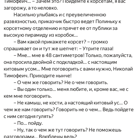
Тимофеич… – Зачем это? Пойдемте к корсетам, я вас
загорожу, а то неловко.
Насильно улыбаясь и с преувеличенною
развязностью, приказчик быстро ведет Полиньку к
корсетному отделению и прячет ее от публики за
высокую пирамиду из коробок…
– Вам какой прикажете корсет? – громко
спрашивает он и тут же шепчет: – Утрите глаза!
– Мне… мне в 48 сантиметров! Только, пожалуйста,
она просила двойной с подкладкой… с настоящим
китовым усом… Мне поговорить с вами нужно, Николай
Тимофеич. Приходите нынче!
– О чем же говорить? Не о чем говорить.
– Вы один только… меня любите, и, кроме вас, не с
кем мне поговорить.
– Не камыш, не кости, а настоящий китовый ус… О
чем же нам говорить? Говорить не о чем… Ведь пойдете
с ним сегодня гулять?
– По… пойду.
– Ну, так о чем же тут говорить? Не поможешь
разговорами… Влюблены ведь?