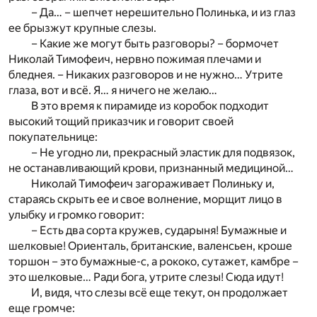
– Да… – шепчет нерешительно Полинька, и из глаз
ее брызжут крупные слезы.
– Какие же могут быть разговоры? – бормочет
Николай Тимофеич, нервно пожимая плечами и
бледнея. – Никаких разговоров и не нужно… Утрите
глаза, вот и всё. Я… я ничего не желаю…
В это время к пирамиде из коробок подходит
высокий тощий приказчик и говорит своей
покупательнице:
– Не угодно ли, прекрасный эластик для подвязок,
не останавливающий крови, признанный медициной…
Николай Тимофеич загораживает Полиньку и,
стараясь скрыть ее и свое волнение, морщит лицо в
улыбку и громко говорит:
– Есть два сорта кружев, сударыня! Бумажные и
шелковые! Ориенталь, британские, валенсьен, кроше
торшон – это бумажные-с, а рококо, сутажет, камбре –
это шелковые… Ради бога, утрите слезы! Сюда идут!
И, видя, что слезы всё еще текут, он продолжает
еще громче: