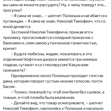
вы сами не можете рассудить? Ну, к чему поведут эти…
прогулки?
– Я сама не знаю… – шепчет Полинька и нагибается к
пуговицам. – Я сама не знаю, Николай Тимофеич, что со
мной делается.
За спиной Николая Тимофеича, прижав его к
прилавку, протискивается солидный приказчик с
бакенами и, сияя самою утонченною галантностью,
кричит:
– Будьте любезны, мадам, пожаловать в это
отделение! Кофточки джерсе имеются три номера:
гладкая, сутажет и со стеклярусом! Какую вам
прикажете?
Одновременно около Полиньки проходит толстая
дама, которая говорит густым низким голосом, почти
басом:
– Только, пожалуйста, чтоб они были без сшивок, а
тканые, и чтоб пломба была вваленная.
– Делайте вид, что товар осматриваете, – шепчет
Николай Тимофеич, наклоняясь к Полиньке и насильно