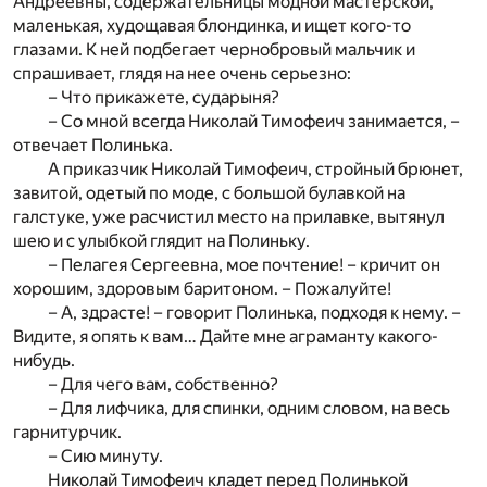
Андреевны, содержательницы модной мастерской,
маленькая, худощавая блондинка, и ищет кого-то
глазами. К ней подбегает чернобровый мальчик и
спрашивает, глядя на нее очень серьезно:
– Что прикажете, сударыня?
– Со мной всегда Николай Тимофеич занимается, –
отвечает Полинька.
А приказчик Николай Тимофеич, стройный брюнет,
завитой, одетый по моде, с большой булавкой на
галстуке, уже расчистил место на прилавке, вытянул
шею и с улыбкой глядит на Полиньку.
– Пелагея Сергеевна, мое почтение! – кричит он
хорошим, здоровым баритоном. – Пожалуйте!
– А, здрасте! – говорит Полинька, подходя к нему. –
Видите, я опять к вам… Дайте мне аграманту какого-
нибудь.
– Для чего вам, собственно?
– Для лифчика, для спинки, одним словом, на весь
гарнитурчик.
– Сию минуту.
Николай Тимофеич кладет перед Полинькой