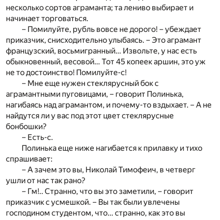
несколько сортов аграманта; та лениво выбирает и
начинает торговаться.
– Помилуйте, рубль вовсе не дорого! – убеждает
приказчик, снисходительно улыбаясь. – Это аграмант
французский, восьмигранный… Извольте, у нас есть
обыкновенный, весовой… Тот 45 копеек аршин, это уж
не то достоинство! Помилуйте-с!
– Мне еще нужен стеклярусный бок с
аграмантными пуговицами, – говорит Полинька,
нагибаясь над аграмантом, и почему-то вздыхает. – А не
найдутся ли у вас под этот цвет стеклярусные
бонбошки?
– Есть-с.
Полинька еще ниже нагибается к прилавку и тихо
спрашивает:
– А зачем это вы, Николай Тимофеич, в четверг
ушли от нас так рано?
– Гм!.. Странно, что вы это заметили, – говорит
приказчик с усмешкой. – Вы так были увлечены
господином студентом, что… странно, как это вы