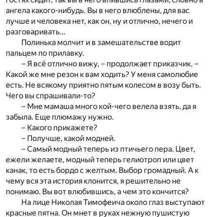
ангела какого-нибудь. Вы в него влюблены, для вас
лучше и человека нет, как он, ну и отлично, нечего и
разговаривать…
Полинька молчит и в замешательстве водит
пальцем по прилавку.
– Я всё отлично вижу, – продолжает приказчик. –
Какой же мне резон к вам ходить? У меня самолюбие
есть. Не всякому приятно пятым колесом в возу быть.
Чего вы спрашивали-то?
– Мне мамаша много кой-чего велела взять, да я
забыла. Еще плюмажу нужно.
– Какого прикажете?
– Получше, какой модней.
– Самый модный теперь из птичьего пера. Цвет,
ежели желаете, модный теперь гелиотроп или цвет
канак, то есть бордо с желтым. Выбор громадный. А к
чему вся эта история клонится, я решительно не
понимаю. Вы вот влюбившись, а чем это кончится?
На лице Николая Тимофеича около глаз выступают
красные пятна. Он мнет в руках нежную пушистую