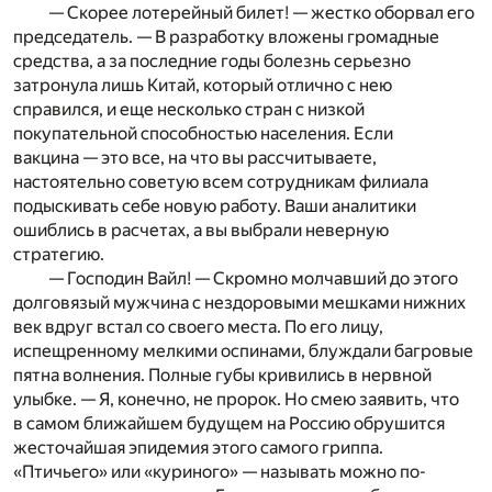
— Скорее лотерейный билет! — жестко оборвал его
председатель. — В разработку вложены громадные
средства, а за последние годы болезнь серьезно
затронула лишь Китай, который отлично с нею
справился, и еще несколько стран с низкой
покупательной способностью населения. Если
вакцина — это все, на что вы рассчитываете,
настоятельно советую всем сотрудникам филиала
подыскивать себе новую работу. Ваши аналитики
ошиблись в расчетах, а вы выбрали неверную
стратегию.
— Господин Вайл! — Скромно молчавший до этого
долговязый мужчина с нездоровыми мешками нижних
век вдруг встал со своего места. По его лицу,
испещренному мелкими оспинами, блуждали багровые
пятна волнения. Полные губы кривились в нервной
улыбке. — Я, конечно, не пророк. Но смею заявить, что
в самом ближайшем будущем на Россию обрушится
жесточайшая эпидемия этого самого гриппа.
«Птичьего» или «куриного» — называть можно по-