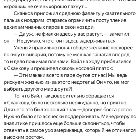
«крошки» не очень хорошо пахнут…
Сканков приложил среднюю фалангу указательного
пальца к ноздрям, стараясь ограничить поступление
едких аммиачных паров в свои ноздри.
— Да уж, не фиалки здесь у вас растут, — заметил
он. — Не думаю, что стоит здесь задерживаться.
Ученый правильно понял общее желание поскорее
покинуть виварий, потому не мешкая зашагал вперед,
то и дело пожимая плечами. Вайл на ходу приблизился
к Сканкову и прошипел сквозь носовой платок:
— Эти макаки всего в паре футов от нас! Мы ведь
рискуем жизнью из-за этого недотепы! Он что, не мог
выбрать другого маршрута?!
То, что Вайл так доверительно обращается
к Сканкову, было несколько неожиданно, но приятно.
Для него это был хороший знак — доверие босса росло.
Нужно было его всячески поддерживать. Менеджеру по
аналитике пришлось еще больше склониться, чтобы
отвечать в самое ухо американца, который не отличался
высоким ростом.