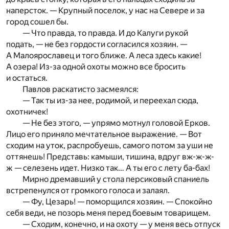
наперсток. — Крупный поселок, у нас на Севере и за
город сошел бы.
— Что правда, то правда. И до Калуги рукой
подать, — не без гордости согласился хозяин. —
А Малоярославец и того ближе. А леса здесь какие!
А озера! Из-за одной охоты можно все бросить
и остаться.
Павлов раскатисто засмеялся:
— Так ты из-за нее, родимой, и переехал сюда,
охотничек!
— Не без этого, — упрямо мотнул головой Ерков.
Лицо его приняло мечтательное выражение. — Вот
сходим на уток, распробуешь, самого потом за уши не
оттянешь! Представь: камыши, тишина, вдруг вж-ж-ж-
ж — селезень идет. Низко так… А ты его с лету ба-бах!
Мирно дремавший у стола персиковый спаниель
встрепенулся от громкого голоса и залаял.
— Фу, Цезарь! — поморщился хозяин. — Спокойно
себя веди, не позорь меня перед боевым товарищем.
— Сходим, конечно, и на охоту — у меня весь отпуск