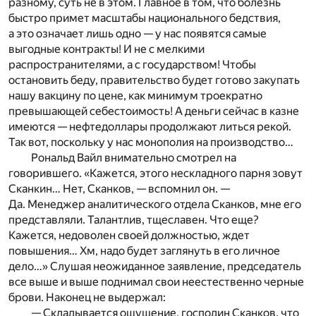
разному, суть не в этом. Главное в том, что болезнь
быстро примет масштабы национального бедствия,
а это означает лишь одно — у нас появятся самые
выгодные контракты! И не с мелкими
распространителями, а с государством! Чтобы
остановить беду, правительство будет готово закупать
нашу вакцину по цене, как минимум троекратно
превышающей себестоимость! А деньги сейчас в казне
имеются — нефтедоллары продолжают литься рекой.
Так вот, поскольку у нас монополия на производство…
Рональд Вайл внимательно смотрел на
говорившего. «Кажется, этого нескладного парня зовут
Сканкин… Нет, Сканков, — вспомнил он. —
Да. Менеджер аналитического отдела Сканков, мне его
представляли. Талантлив, тщеславен. Что еще?
Кажется, недоволен своей должностью, ждет
повышения… Хм, надо будет заглянуть в его личное
дело…» Слушая неожиданное заявление, председатель
все выше и выше поднимал свои неестественно черные
брови. Наконец не выдержал:
— Складывается ощущение, господин Сканков, что