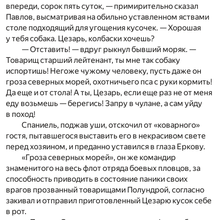
впереди, сорок пять суток, — примирительно сказал
Павлов, высматривая на обильно уставленном яствами
столе подходящий для угощения кусочек. — Хорошая
у тебя собака. Цезарь, колбаски хочешь?
— Отставить! — вдруг рыкнул бывший моряк. —
Товарищ старший лейтенант, ты мне так собаку
испортишь! Негоже чужому человеку, пусть даже он
гроза северных морей, охотничьего пса с руки кормить!
Да еще и от стола! А ты, Цезарь, если еще раз не от меня
еду возьмешь — берегись! Запру в чулане, а сам уйду
в поход!
Спаниель, поджав уши, отскочил от «коварного»
гостя, пытавшегося выставить его в некрасивом свете
перед хозяином, и преданно уставился в глаза Еркову.
«Гроза северных морей», он же командир
знаменитого на весь флот отряда боевых пловцов, за
способность приводить в состояние паники своих
врагов прозванный товарищами Полундрой, согласно
закивал и отправил приготовленный Цезарю кусок себе
в рот.