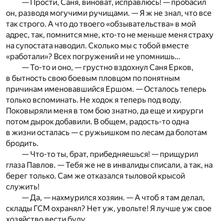
— Прости, Саня, виноват, исправлюсь! — пробасил
он, разводя могучими ручищами. — Я ж не знал, что все
так строго. А что до твоего «обзывательства» в мой
адрес, так, помнится мне, кто-то не меньше меня страху
на супостата наводил. Сколько мы с тобой вместе
«работали»? Всех погружений и не упомнишь…
— То-то и оно, — грустно вздохнул Саня Ерков,
в бытность свою боевым пловцом по понятным
причинам именовавшийся Ершом. — Осталось теперь
только вспоминать. Не ходок я теперь под воду.
Поковыряли меня в том бою знатно, да еще и хирурги
потом дырок добавили. В общем, радость-то одна
в жизни осталась — с ружьишком по лесам да болотам
бродить.
— Что-то ты, брат, прибедняешься! — прищурил
глаза Павлов. — Тебя же не в инвалиды списали, а так, на
берег только. Сам же отказался тыловой крысой
служить!
— Да, — нахмурился хозяин. — А чтоб я там делал,
склады ГСМ охранял? Нет уж, увольте! Я лучше уж свое
хозяйство вести буду.