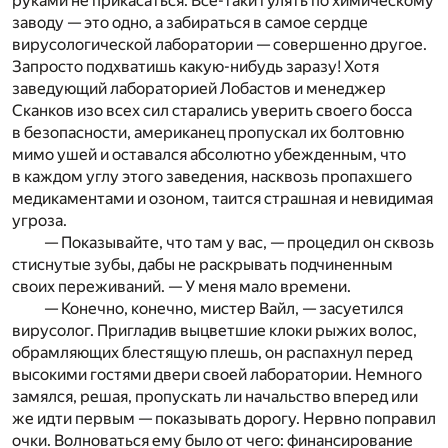
руками не прикасаться. Все-таки гулять по химическому
заводу — это одно, а забираться в самое сердце
вирусологической лаборатории — совершенно другое.
Запросто подхватишь какую-нибудь заразу! Хотя
заведующий лабораторией Лобастов и менеджер
Сканков изо всех сил старались уверить своего босса
в безопасности, американец пропускал их болтовню
мимо ушей и оставался абсолютно убежденным, что
в каждом углу этого заведения, насквозь пропахшего
медикаментами и озоном, таится страшная и невидимая
угроза.
— Показывайте, что там у вас, — процедил он сквозь
стиснутые зубы, дабы не раскрывать подчиненным
своих переживаний. — У меня мало времени.
— Конечно, конечно, мистер Вайл, — засуетился
вирусолог. Пригладив выцветшие клоки рыжих волос,
обрамляющих блестящую плешь, он распахнул перед
высокими гостями двери своей лаборатории. Немного
замялся, решая, пропускать ли начальство вперед или
же идти первым — показывать дорогу. Нервно поправил
очки. Волноваться ему было от чего: финансирование