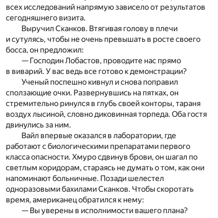
всех исследований напрямую зависело от результатов
сегодняшнего визита.
Выручил Сканков. Втягивая голову в плечи
и сутулясь, чтобы не очень превышать в росте своего
босса, он предложил:
— Господин Лобастов, проводите нас прямо
в виварий. У вас ведь все готово к демонстрации?
Ученый поспешно кивнул и снова поправил
сползающие очки. Развернувшись на пятках, он
стремительно ринулся в глубь своей конторы, тараня
воздух лысиной, словно диковинная торпеда. Оба гостя
двинулись за ним.
Вайл впервые оказался в лаборатории, где
работают с биологическими препаратами первого
класса опасности. Хмуро сдвинув брови, он шагал по
светлым коридорам, стараясь не думать о том, как они
напоминают больничные. Позади шелестел
одноразовыми бахилами Сканков. Чтобы скоротать
время, американец обратился к нему:
— Вы уверены в исполнимости вашего плана?