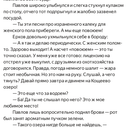
Павлов широко улыбнулся и слегка стукнул кулаком
по столу, отчего тот подпрыгнул и жалобно зазвенел
посудой.
— Ты эти песни про израненного калеку для
женского пола прибереги. А мы еще повоюем!
Ерков довольно ухмыльнулся себе в бороду:
— А я так и делаю периодически. С женским полом-
то. Здорово выходит! А насчет «повоюем» — это ты
точно сказал. У меня уже все готово: лицензию на
отстрел уже выкупил, с друзьями из охотхозяйства
договорился. Правда, погода немного шалит — жара
стоит необычная. Но это нам на руку. Слушай, а чего
тянуть? Давай прямо завтра и двинем на Кощеево
озеро!
— Это еще что за водоем?
— Ба! Да ты не слышал про него? Это ж мое
любимое место!
Павлов лишь вопросительно поднял брови — рот
был занят ароматным пучком зелени.
— Такого озера нигде больше не найдешь, —