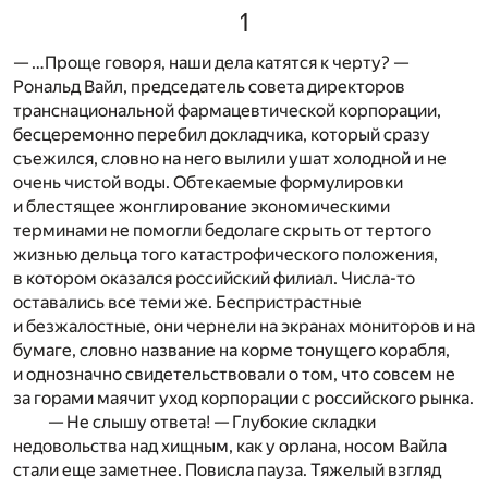
1
— …Проще говоря, наши дела катятся к черту? —
Рональд Вайл, председатель совета директоров
транснациональной фармацевтической корпорации,
бесцеремонно перебил докладчика, который сразу
съежился, словно на него вылили ушат холодной и не
очень чистой воды. Обтекаемые формулировки
и блестящее жонглирование экономическими
терминами не помогли бедолаге скрыть от тертого
жизнью дельца того катастрофического положения,
в котором оказался российский филиал. Числа-то
оставались все теми же. Беспристрастные
и безжалостные, они чернели на экранах мониторов и на
бумаге, словно название на корме тонущего корабля,
и однозначно свидетельствовали о том, что совсем не
за горами маячит уход корпорации с российского рынка.
— Не слышу ответа! — Глубокие складки
недовольства над хищным, как у орлана, носом Вайла
стали еще заметнее. Повисла пауза. Тяжелый взгляд