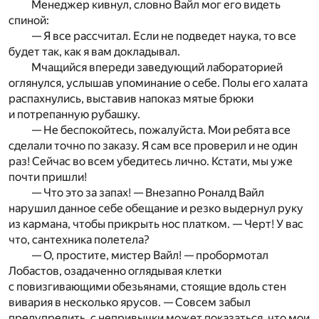
Менеджер кивнул, словно Вайл мог его видеть
спиной:
— Я все рассчитал. Если не подведет наука, то все
будет так, как я вам докладывал.
Мчащийся впереди заведующий лабораторией
оглянулся, услышав упоминание о себе. Полы его халата
распахнулись, выставив напоказ мятые брюки
и потрепанную рубашку.
— Не беспокойтесь, пожалуйста. Мои ребята все
сделали точно по заказу. Я сам все проверил и не один
раз! Сейчас во всем убедитесь лично. Кстати, мы уже
почти пришли!
— Что это за запах! — Внезапно Роналд Вайл
нарушил данное себе обещание и резко выдернул руку
из кармана, чтобы прикрыть нос платком. — Черт! У вас
что, сантехника полетела?
— О, простите, мистер Вайл! — пробормотал
Лобастов, озадаченно оглядывая клетки
с повизгивающими обезьянами, стоящие вдоль стен
вивария в несколько ярусов. — Совсем забыл
предупредить, с непривычки может показаться, что мои