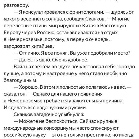
разговору.
— Я консультировался с орнитологами, — щурясь от
яркого весеннего солнца, сообщил Сканков. — Многие
перелетные птицы мигрируют из Китая в Восточную
Европу через Россию, останавливаются на отдых
в Нечерноземье, поэтому, в первую очередь,
заподозрят китайцев.
— Отлично. Я все понял. Вы уже подобрали место?
— Да. Есть одно. Очень удобное.
Вайл на свежем воздухе почувствовал себя гораздо
лучше, а потому и настроение у него стало необычно
благодушным.
— Хорошо. В этом я полностью полагаюсь на вас, —
сказал он. — Однако для нашего появления
в Нечерноземье требуется уважительная причина.
И сделать все надо чужими руками.
Сканков загадочно улыбнулся:
— Можете не беспокоиться. Сейчас крупные
международные консорциумы часто спонсируют
российскую науку — это не только престижно, но иногда