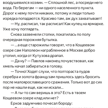
воодушевился хозяин. — Сплошной лес, а посреди него
вода. По берегам — ни одного населенного пункта.
Дорог к нему почти никаких, потому и люди только
изредка попадаются. Красиво там, аж дух захватывает!
— Ну, расписал, так расписал! Как купец на ярмарке.
Уже хочу поглядеть.
Снова зазвенели стопки, покатилась по полу
очередная порожняя бутылка.
— …а еще старожилы говорят, что в Кощеевом
озере сам Наполеон награбленное в Москве добро
утопил, когда от Кутузова драпал.
— Да ну? — Павлов наконец почувствовал, как
хмель начал забираться в голову.
— Точно! Ходят слухи, что полтораста пудов
серебра и золота французам пришлось здесь бросить
после малоярославецкого сражения. Только вот до сих
пор не нашли еще, как ни искали…
— А ты-то сам веришь в это? Есть в твоем
Кощеевом озере клад или нет?
Ерков задумчиво почесал бороду: