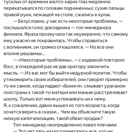
тусклых от времени желто-карих глаз медленно
перекатывался по головам подчиненных; сухие пальцы
правой руки, лежащей на столе, сжались в кулак.
— Безусловно, у нас есть некоторые проблемы, —
послышался голос докладчика — топ-менеджера
филиала. Фраза прозвучала так неуверенно, что самому
ему ужасно не понравилась. Чтобы справиться
с волнением, он громко откашлялся. — Но все они
вполне решаемы…
— «Некоторые проблемы», — с издевкой повторил
босс, в очередной раз не дав оратору закончить
мысль. — Из вас мог бы выйти недурной политик. Чтобы
утихомирить своих избирателей, они говорят примерно
то же самое, когда падают «Боинги», смывает ураганом
полстраны к такой-то матери или маньяк расстреливает
школу. Только вот меня успокаивать ни к чему.
Я, к сожалению, давно вышел из того возраста, когда
хочется верить в сказки… Чем вы объясните такую
низкую капитализацию, такой обвал продаж?
Топ-менеджер неопределенно повел плечами:
— Это лет пять назад разметалось все, что ни