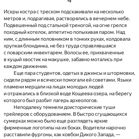
Искры костра с треском подскакивали на несколько
метров и, подрагивая, растворялись в вечернем небе.
Подвешенный под стальной треногой, на огне грелся
походный котелок, аппетитно попыхивая паром. Над
ним, с длинным половником в тонких руках, колдовала
хрупкая блондинка, не без труда справлявшаяся
с поварским инвентарем. Волосы ее, прихваченные
в куцый хвостик на макушке, забавно мотались при
каждом движении.
Еще пара студентов, одетых в джинсы и штормовки,
сидели рядом и всячески помогали ей советами. Языки
пламени мерцали на лицах молодых людей
и отражались в близкой воде Кощеева озера, на берегу
которого был разбит лагерь археологов.
Неподалеку темнели доисторические туши
трейлеров с оборудованием. В быстро сгущающихся
сумерках можно было еще разглядеть яркие
фирменные логотипы на их боках. Водители нарочно
расставили фургоны, как ковбои Дикого Запада, —