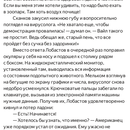
Если вы меня этим хотели удивить, то надо было ехать
в зоопарк. Там хоть воздух почище!
Сканков закусил нижнюю губу и вопросительно
поглядел на вирусолога. «Не хватало еще, чтобы
демонстрация провалилась! — думал он. — Вайл такого
не простит. Ведь обещал же, старый пень, что все
пройдет без сучка без задоринки!»
Вместо ответа Лобастов в очередной раз поправил
окуляры у себя на носу и подошел к столику рядом
с боксом. На жидкокристаллический монитор,
установленный там, выводилась вся информация
о состоянии подопытного животного. Мельком взглянув
на бегущие по экрану графики и числа, вирусолог снова
недобро усмехнулся. Крючковатые пальцы забегали по
клавиатуре, вызывая из электронной памяти машины
нужные данные. Получив их, Лобастов удовлетворенно
кивнул и потер ладони:
— Есть! Начинается!
— Хотелось бы узнать, что именно? — Американец
уже порядком устал от ожидания. Ему ужасно не