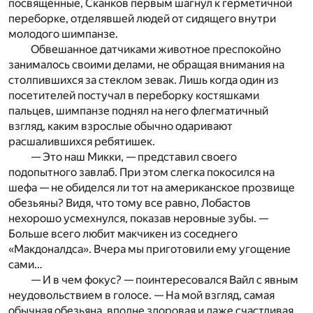
посвященные, Сканков первым шагнул к герметичной
переборке, отделявшей людей от сидящего внутри
молодого шимпанзе.
Обвешанное датчиками животное преспокойно
занималось своими делами, не обращая внимания на
столпившихся за стеклом зевак. Лишь когда один из
посетителей постучал в переборку костяшками
пальцев, шимпанзе поднял на него флегматичный
взгляд, каким взрослые обычно одаривают
расшалившихся ребятишек.
— Это наш Микки, — представил своего
подопытного завлаб. При этом слегка покосился на
шефа — не обиделся ли тот на американское прозвище
обезьяны? Видя, что тому все равно, Лобастов
нехорошо усмехнулся, показав неровные зубы. —
Больше всего любит макчикен из соседнего
«Макдоналдса». Вчера мы приготовили ему угощение
сами…
— И в чем фокус? — поинтересовался Вайл с явным
неудовольствием в голосе. — На мой взгляд, самая
обычная обезьяна, вполне здоровая и даже счастливая.