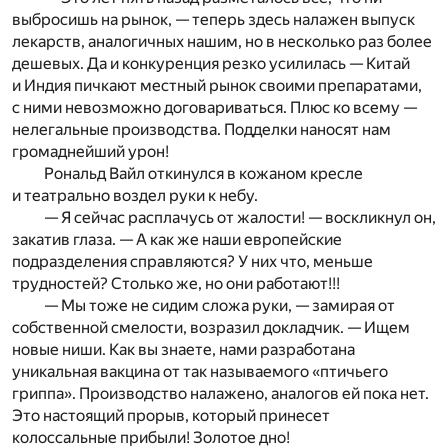
выбросишь на рынок, — теперь здесь налажен выпуск
лекарств, аналогичных нашим, но в несколько раз более
дешевых. Да и конкуренция резко усилилась — Китай
и Индия пичкают местный рынок своими препаратами,
с ними невозможно договариваться. Плюс ко всему —
нелегальные производства. Подделки наносят нам
громаднейший урон!
Рональд Вайл откинулся в кожаном кресле
и театрально воздел руки к небу.
— Я сейчас расплачусь от жалости! — воскликнул он,
закатив глаза. — А как же наши европейские
подразделения справляются? У них что, меньше
трудностей? Столько же, но они работают!!!
— Мы тоже не сидим сложа руки, — замирая от
собственной смелости, возразил докладчик. — Ищем
новые ниши. Как вы знаете, нами разработана
уникальная вакцина от так называемого «птичьего
гриппа». Производство налажено, аналогов ей пока нет.
Это настоящий прорыв, который принесет
колоссальные прибыли! Золотое дно!