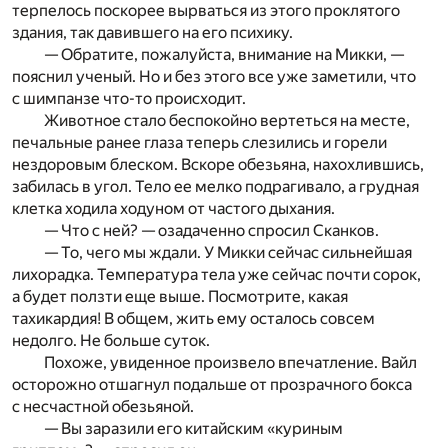
терпелось поскорее вырваться из этого проклятого
здания, так давившего на его психику.
— Обратите, пожалуйста, внимание на Микки, —
пояснил ученый. Но и без этого все уже заметили, что
с шимпанзе что-то происходит.
Животное стало беспокойно вертеться на месте,
печальные ранее глаза теперь слезились и горели
нездоровым блеском. Вскоре обезьяна, нахохлившись,
забилась в угол. Тело ее мелко подрагивало, а грудная
клетка ходила ходуном от частого дыхания.
— Что с ней? — озадаченно спросил Сканков.
— То, чего мы ждали. У Микки сейчас сильнейшая
лихорадка. Температура тела уже сейчас почти сорок,
а будет ползти еще выше. Посмотрите, какая
тахикардия! В общем, жить ему осталось совсем
недолго. Не больше суток.
Похоже, увиденное произвело впечатление. Вайл
осторожно отшагнул подальше от прозрачного бокса
с несчастной обезьяной.
— Вы заразили его китайским «куриным