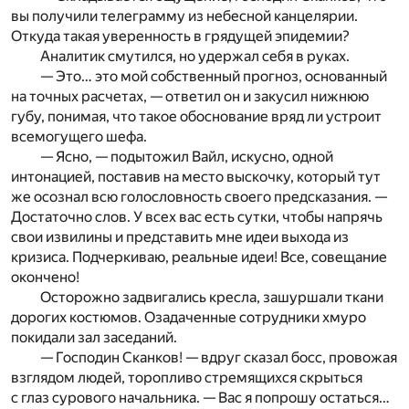
вы получили телеграмму из небесной канцелярии.
Откуда такая уверенность в грядущей эпидемии?
Аналитик смутился, но удержал себя в руках.
— Это… это мой собственный прогноз, основанный
на точных расчетах, — ответил он и закусил нижнюю
губу, понимая, что такое обоснование вряд ли устроит
всемогущего шефа.
— Ясно, — подытожил Вайл, искусно, одной
интонацией, поставив на место выскочку, который тут
же осознал всю голословность своего предсказания. —
Достаточно слов. У всех вас есть сутки, чтобы напрячь
свои извилины и представить мне идеи выхода из
кризиса. Подчеркиваю, реальные идеи! Все, совещание
окончено!
Осторожно задвигались кресла, зашуршали ткани
дорогих костюмов. Озадаченные сотрудники хмуро
покидали зал заседаний.
— Господин Сканков! — вдруг сказал босс, провожая
взглядом людей, торопливо стремящихся скрыться
с глаз сурового начальника. — Вас я попрошу остаться…