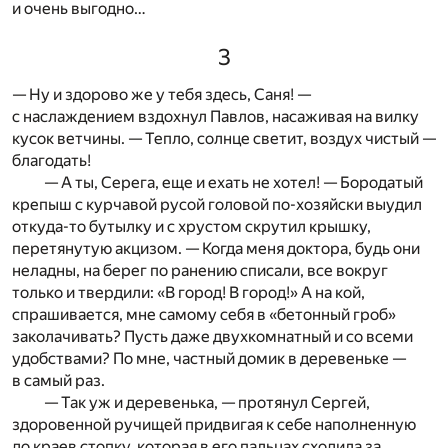
и очень выгодно…
3
— Ну и здорово же у тебя здесь, Саня! —
с наслаждением вздохнул Павлов, насаживая на вилку
кусок ветчины. — Тепло, солнце светит, воздух чистый —
благодать!
— А ты, Серега, еще и ехать не хотел! — Бородатый
крепыш с курчавой русой головой по-хозяйски выудил
откуда-то бутылку и с хрустом скрутил крышку,
перетянутую акцизом. — Когда меня доктора, будь они
неладны, на берег по ранению списали, все вокруг
только и твердили: «В город! В город!» А на кой,
спрашивается, мне самому себя в «бетонный гроб»
заколачивать? Пусть даже двухкомнатный и со всеми
удобствами? По мне, частный домик в деревеньке —
в самый раз.
— Так уж и деревенька, — протянул Сергей,
здоровенной ручищей придвигая к себе наполненную
до краев стопку, которая в его пальцах сходила за