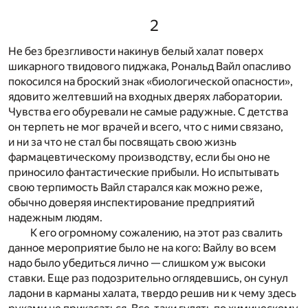
2
Не без брезгливости накинув белый халат поверх
шикарного твидового пиджака, Рональд Вайл опасливо
покосился на броский знак «биологической опасности»,
ядовито желтевший на входных дверях лаборатории.
Чувства его обуревали не самые радужные. С детства
он терпеть не мог врачей и всего, что с ними связано,
и ни за что не стал бы посвящать свою жизнь
фармацевтическому производству, если бы оно не
приносило фантастические прибыли. Но испытывать
свою терпимость Вайл старался как можно реже,
обычно доверяя инспектирование предприятий
надежным людям.
К его огромному сожалению, на этот раз свалить
данное мероприятие было не на кого: Вайлу во всем
надо было убедиться лично — слишком уж высоки
ставки. Еще раз подозрительно оглядевшись, он сунул
ладони в карманы халата, твердо решив ни к чему здесь