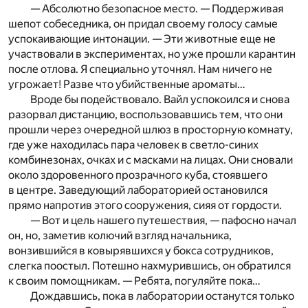
— Абсолютно безопасное место. — Поддерживая
шепот собеседника, он придал своему голосу самые
успокаивающие интонации. — Эти животные еще не
участвовали в экспериментах, но уже прошли карантин
после отлова. Я специально уточнял. Нам ничего не
угрожает! Разве что убийственные ароматы…
Вроде бы подействовало. Вайл успокоился и снова
разорвал дистанцию, воспользовавшись тем, что они
прошли через очередной шлюз в просторную комнату,
где уже находилась пара человек в светло-синих
комбинезонах, очках и с масками на лицах. Они сновали
около здоровенного прозрачного куба, стоявшего
в центре. Заведующий лабораторией остановился
прямо напротив этого сооружения, сияя от гордости.
— Вот и цель нашего путешествия, — пафосно начал
он, но, заметив колючий взгляд начальника,
вонзившийся в ковырявшихся у бокса сотрудников,
слегка поостыл. Потешно нахмурившись, он обратился
к своим помощникам. — Ребята, погуляйте пока…
Дождавшись, пока в лаборатории останутся только