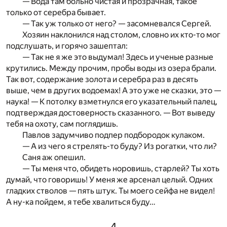
— Вода там больно чистая и прозрачная, такое
только от серебра бывает.
— Так уж только от него? — засомневался Сергей.
Хозяин наклонился над столом, словно их кто-то мог
подслушать, и горячо зашептал:
— Так не я же это выдумал! Здесь и ученые разные
крутились. Между прочим, пробы воды из озера брали.
Так вот, содержание золота и серебра раз в десять
выше, чем в других водоемах! А это уже не сказки, это —
наука! — К потолку взметнулся его указательный палец,
подтверждая достоверность сказанного. — Вот выведу
тебя на охоту, сам поглядишь.
Павлов задумчиво подпер подбородок кулаком.
— А из чего я стрелять-то буду? Из рогатки, что ли?
Саня аж опешил.
— Ты меня что, обидеть норовишь, старлей? Ты хоть
думай, что говоришь! У меня же арсенал целый. Одних
гладких стволов — пять штук. Ты моего сейфа не видел!
А ну-ка пойдем, я тебе хвалиться буду…
4