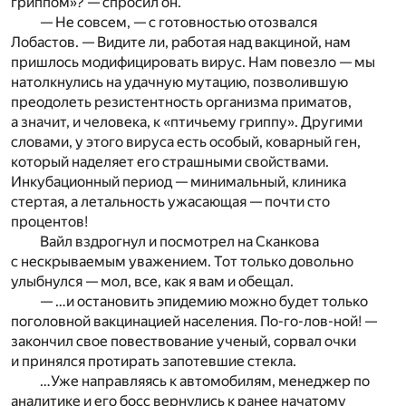
гриппом»? — спросил он.
— Не совсем, — с готовностью отозвался
Лобастов. — Видите ли, работая над вакциной, нам
пришлось модифицировать вирус. Нам повезло — мы
натолкнулись на удачную мутацию, позволившую
преодолеть резистентность организма приматов,
а значит, и человека, к «птичьему гриппу». Другими
словами, у этого вируса есть особый, коварный ген,
который наделяет его страшными свойствами.
Инкубационный период — минимальный, клиника
стертая, а летальность ужасающая — почти сто
процентов!
Вайл вздрогнул и посмотрел на Сканкова
с нескрываемым уважением. Тот только довольно
улыбнулся — мол, все, как я вам и обещал.
— …и остановить эпидемию можно будет только
поголовной вакцинацией населения. По-го-лов-ной! —
закончил свое повествование ученый, сорвал очки
и принялся протирать запотевшие стекла.
…Уже направляясь к автомобилям, менеджер по
аналитике и его босс вернулись к ранее начатому