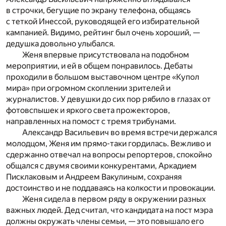
в строчки, бегущие по экрану телефона, общаясь
с теткой Инессой, руководящей его избирательной
кампанией. Видимо, рейтинг был очень хороший, —
дедушка довольно улыбался.
Женя впервые присутствовала на подобном
мероприятии, и ей в общем понравилось. Дебаты
проходили в большом выставочном центре «Купол
мира» при огромном скоплении зрителей и
журналистов. У девушки до сих пор рябило в глазах от
фотовспышек и яркого света прожекторов,
направленных на помост с тремя трибунами.
Александр Васильевич во время встречи держался
молодцом, Женя им прямо-таки гордилась. Вежливо и
сдержанно отвечал на вопросы репортеров, спокойно
общался с двумя своими конкурентами, Аркадием
Писклаковым и Андреем Вакулиным, сохраняя
достоинство и не поддаваясь на колкости и провокации.
Женя сидела в первом ряду в окружении разных
важных людей. Дед считал, что кандидата на пост мэра
должны окружать члены семьи, — это повышало его