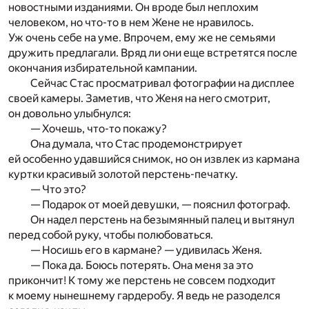
новостными изданиями. Он вроде был неплохим
человеком, но что-то в нем Жене не нравилось.
Уж очень себе на уме. Впрочем, ему же не семьями
дружить предлагали. Вряд ли они еще встретятся после
окончания избирательной кампании.
Сейчас Стас просматривал фотографии на дисплее
своей камеры. Заметив, что Женя на него смотрит,
он довольно улыбнулся:
— Хочешь, что-то покажу?
Она думала, что Стас продемонстрирует
ей особенно удавшийся снимок, но он извлек из кармана
куртки красивый золотой перстень-печатку.
— Что это?
— Подарок от моей девушки, — пояснил фотограф.
Он надел перстень на безымянный палец и вытянул
перед собой руку, чтобы полюбоваться.
— Носишь его в кармане? — удивилась Женя.
— Пока да. Боюсь потерять. Она меня за это
прикончит! К тому же перстень не совсем подходит
к моему нынешнему гардеробу. Я ведь не разоделся