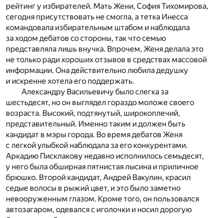
рейтинг у избирателей. Мать Жени, София Тихомирова,
сегодня присутствовать не смогла, а тетка Инесса
командовала избирательным штабом и наблюдала
за ходом дебатов со стороны, так что семью
представляла лишь внучка. Впрочем, Женя делала это
не только ради хороших отзывов в средствах массовой
информации. Она действительно любила дедушку
и искренне хотела его поддержать.
Александру Васильевичу было слегка за
шестьдесят, но он выглядел гораздо моложе своего
возраста. Высокий, подтянутый, широкоплечий,
представительный. Именно таким и должен быть
кандидат в мэры города. Во время дебатов Женя
с легкой улыбкой наблюдала за его конкурентами.
Аркадию Писклакову недавно исполнилось семьдесят,
у него была обширная пятнистая лысина и приличное
брюшко. Второй кандидат, Андрей Вакулин, красил
седые волосы в рыжий цвет, и это было заметно
невооруженным глазом. Кроме того, он пользовался
автозагаром, одевался с иголочки и носил дорогую