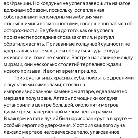
во Франции. Но колдунья не успела завершить начатое
должным образом, поскольку, ослепленная
собственными непомерными амбициями и
открывшимися возможностями, совершенно забыла об
осторожности. Ее убили до того, как она успела
произнести последние слова заклятия, и ритуал
обратился вспять. Призванные колдуньей сущности не
удержались на земле, но и вернуться туда, откуда
их извлекли, тоже не смогли. Застряв на границе между
мирами, они несколько столетий терпеливо ждали
нового призыва. И вот их время пришло.
Три хрустальных красных куба, покрытые древними
оккультными символами, стояли на
импровизированном каменном алтаре, едва заметно
мерцая в полумраке. Алтарь помощники колдуна
установили в центре большой, около пяти метров
диаметром, начерченной мелом пентаграммы.
В каждом из пяти лучей был нарисован круг, а в круге —
особый иероглиф удержания. У острия каждого луча
лежало мертвое человеческое тело, упакованное