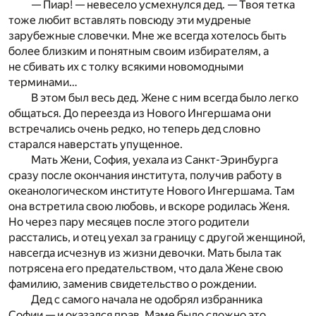
— Пиар! — невесело усмехнулся дед. — Твоя тетка
тоже любит вставлять повсюду эти мудреные
зарубежные словечки. Мне же всегда хотелось быть
более близким и понятным своим избирателям, а
не сбивать их с толку всякими новомодными
терминами…
В этом был весь дед. Жене с ним всегда было легко
общаться. До переезда из Нового Ингершама они
встречались очень редко, но теперь дед словно
старался наверстать упущенное.
Мать Жени, София, уехала из Санкт-Эринбурга
сразу после окончания института, получив работу в
океанологическом институте Нового Ингершама. Там
она встретила свою любовь, и вскоре родилась Женя.
Но через пару месяцев после этого родители
расстались, и отец уехал за границу с другой женщиной,
навсегда исчезнув из жизни девочки. Мать была так
потрясена его предательством, что дала Жене свою
фамилию, заменив свидетельство о рождении.
Дед с самого начала не одобрял избранника
Софии — и оказался прав. Маме было сложно это