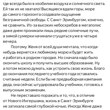
где всегда было в изобилии воздуха и солнечного света.
Ей так их не хватало! Высящиеся вдали горы, море
до самого горизонта создавали ощущение
безграничной свободы. С Санкт-Эринбургом, конечно,
не сравнить. Из-за высоких небоскребов в мегаполис
даже днем проникали лишь редкие солнечные лучи,
а зимой сумерки начинали сгущаться уже в четыре
вечера.
Поэтому Женя от всей души мечтала, что когда-
нибудь вернется к любимому морю и будет жить
и работать в родном городке. Но сначала надо было
окончить школу и получить высшее образование. Ну
а потом можно думать, как устроить свою жизнь. Благо
до окончания последнего учебного года оставались
считаные недели. Если бы не предвыборная кампания
деда, она сейчас штудировала бы учебники, готовясь к
выпускным экзаменам.
Не переставало поражать и то, что, в отличие
от Нового Ингершама, жизнь в Санкт-Эринбурге
не затихала самой глубокой ночью. Иногда Жене даже