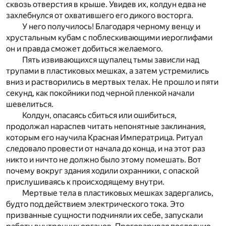
сквозь отверстия в крыше. Увидев их, колдун едва не
захлебнулся от охватившего его дикого восторга.
У него получилось! Благодаря черному венцу и
хрустальным кубам с поблескивающими иероглифами
он и правда сможет добиться желаемого.
Пять извивающихся щупалец тьмы зависли над
трупами в пластиковых мешках, а затем устремились
вниз и растворились в мертвых телах. Не прошло и пяти
секунд, как покойники под черной пленкой начали
шевелиться.
Колдун, опасаясь сбиться или ошибиться,
продолжал нараспев читать непонятные заклинания,
которым его научила Красная Императрица. Ритуал
следовало провести от начала до конца, и на этот раз
никто и ничто не должно было этому помешать. Вот
почему вокруг здания ходили охранники, с опаской
прислушиваясь к происходящему внутри.
Мертвые тела в пластиковых мешках задергались,
будто под действием электрического тока. Это
призванные сущности подчиняли их себе, запускали