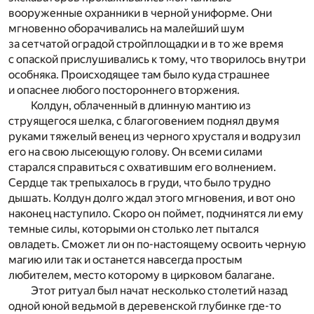
вооруженные охранники в черной униформе. Они
мгновенно оборачивались на малейший шум
за сетчатой оградой стройплощадки и в то же время
с опаской прислушивались к тому, что творилось внутри
особняка. Происходящее там было куда страшнее
и опаснее любого постороннего вторжения.
Колдун, облаченный в длинную мантию из
струящегося шелка, с благоговением поднял двумя
руками тяжелый венец из черного хрусталя и водрузил
его на свою лысеющую голову. Он всеми силами
старался справиться с охватившим его волнением.
Сердце так трепыхалось в груди, что было трудно
дышать. Колдун долго ждал этого мгновения, и вот оно
наконец наступило. Скоро он поймет, подчинятся ли ему
темные силы, которыми он столько лет пытался
овладеть. Сможет ли он по-настоящему освоить черную
магию или так и останется навсегда простым
любителем, место которому в цирковом балагане.
Этот ритуал был начат несколько столетий назад
одной юной ведьмой в деревенской глубинке где-то