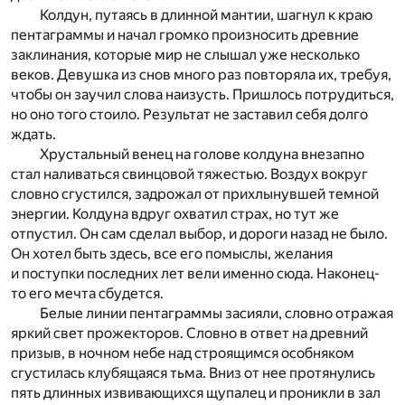
Колдун, путаясь в длинной мантии, шагнул к краю
пентаграммы и начал громко произносить древние
заклинания, которые мир не слышал уже несколько
веков. Девушка из снов много раз повторяла их, требуя,
чтобы он заучил слова наизусть. Пришлось потрудиться,
но оно того стоило. Результат не заставил себя долго
ждать.
Хрустальный венец на голове колдуна внезапно
стал наливаться свинцовой тяжестью. Воздух вокруг
словно сгустился, задрожал от прихлынувшей темной
энергии. Колдуна вдруг охватил страх, но тут же
отпустил. Он сам сделал выбор, и дороги назад не было.
Он хотел быть здесь, все его помыслы, желания
и поступки последних лет вели именно сюда. Наконец-
то его мечта сбудется.
Белые линии пентаграммы засияли, словно отражая
яркий свет прожекторов. Словно в ответ на древний
призыв, в ночном небе над строящимся особняком
сгустилась клубящаяся тьма. Вниз от нее протянулись
пять длинных извивающихся щупалец и проникли в зал