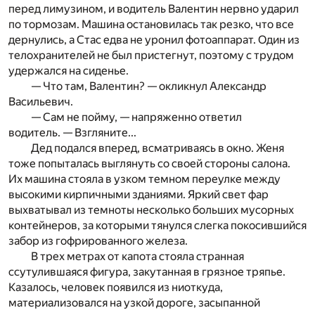
перед лимузином, и водитель Валентин нервно ударил
по тормозам. Машина остановилась так резко, что все
дернулись, а Стас едва не уронил фотоаппарат. Один из
телохранителей не был пристегнут, поэтому с трудом
удержался на сиденье.
— Что там, Валентин? — окликнул Александр
Васильевич.
— Сам не пойму, — напряженно ответил
водитель. — Взгляните...
Дед подался вперед, всматриваясь в окно. Женя
тоже попыталась выглянуть со своей стороны салона.
Их машина стояла в узком темном переулке между
высокими кирпичными зданиями. Яркий свет фар
выхватывал из темноты несколько больших мусорных
контейнеров, за которыми тянулся слегка покосившийся
забор из гофрированного железа.
В трех метрах от капота стояла странная
ссутулившаяся фигура, закутанная в грязное тряпье.
Казалось, человек появился из ниоткуда,
материализовался на узкой дороге, засыпанной