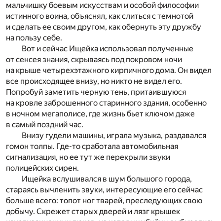
мальчишку боевым искусствам и особой философии
истинного воина, объяснял, как слиться с темнотой
и сделать ее своим другом, как обернуть эту дружбу
на пользу себе.
Вот и сейчас Ищейка использовал полученные
от сенсея знания, скрываясь под покровом ночи
на крыше четырехэтажного кирпичного дома. Он видел
все происходящее внизу, но никто не видел его.
Попробуй заметить черную тень, притаившуюся
на кровле заброшенного старинного здания, особенно
в ночном мегаполисе, где жизнь бьет ключом даже
в самый поздний час.
Внизу гудели машины, играла музыка, раздавался
гомон толпы. Где-то сработала автомобильная
сигнализация, но ее тут же перекрыли звуки
полицейских сирен.
Ищейка вслушивался в шум большого города,
стараясь вычленить звуки, интересующие его сейчас
больше всего: топот ног тварей, преследующих свою
добычу. Скрежет старых дверей и лязг крышек