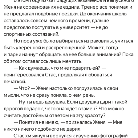
В этом году из-за грядущих экзаменов и выпускного
Женя на соревнования не ездила. Тренер все понимал и
не предлагал подобные поездки. До окончания школы
оставалось совсем немного времени, дальше
предстояло поступать в университет — не до
спортивных состязаний.
Но пора уже было выбираться из раковины, учиться
быть уверенной и раскрепощенной. Может, тогда
и парни начнут обращать на нее больше внимания? Пока
об этом оставалось лишь мечтать.
— Как думаешь, что мне подарить ей? —
поинтересовался Стас, продолжая любоваться
печаткой.
— Что? — Женя настолько погрузилась в свои
мысли, что не сразу поняла, о чем речь.
— Ну ты ведь девушка. Если девушка дарит такой
дорогой подарок, чего она ждет взамен? Что можно
считать достойным ответом на эту красоту?
— Понятия не имею, — призналась Женя. — Мне
никто ничего подобного не дарил.
Стас хмыкнул и вернулся к изучению фотографий