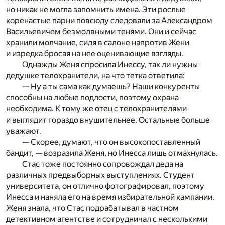
но никак не могла запомнить имена. Эти рослые
коренастые парни повсюду следовали за Александром
Васильевичем безмолвными тенями. Они и сейчас
хранили молчание, сидя в салоне напротив Жени
и изредка бросая на нее оценивающие взгляды.
Однажды Женя спросила Инессу, так ли нужны
дедушке телохранители, на что тетка ответила:
— Ну а ты сама как думаешь? Наши конкуренты
способны на любые подлости, поэтому охрана
необходима. К тому же отец с телохранителями
и выглядит гораздо внушительнее. Остальные больше
уважают.
— Скорее, думают, что он высокопоставленный
бандит, — возразила Женя, но Инесса лишь отмахнулась.
Стас тоже постоянно сопровождал деда на
различных предвыборных выступлениях. Студент
университета, он отлично фотографировал, поэтому
Инесса и наняла его на время избирательной кампании.
Женя знала, что Стас подрабатывал в частном
детективном агентстве и сотрудничал с несколькими