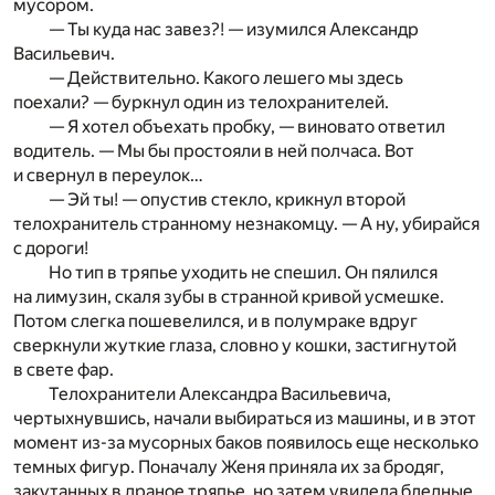
мусором.
— Ты куда нас завез?! — изумился Александр
Васильевич.
— Действительно. Какого лешего мы здесь
поехали? — буркнул один из телохранителей.
— Я хотел объехать пробку, — виновато ответил
водитель. — Мы бы простояли в ней полчаса. Вот
и свернул в переулок…
— Эй ты! — опустив стекло, крикнул второй
телохранитель странному незнакомцу. — А ну, убирайся
с дороги!
Но тип в тряпье уходить не спешил. Он пялился
на лимузин, скаля зубы в странной кривой усмешке.
Потом слегка пошевелился, и в полумраке вдруг
сверкнули жуткие глаза, словно у кошки, застигнутой
в свете фар.
Телохранители Александра Васильевича,
чертыхнувшись, начали выбираться из машины, и в этот
момент из-за мусорных баков появилось еще несколько
темных фигур. Поначалу Женя приняла их за бродяг,
закутанных в драное тряпье, но затем увидела бледные,