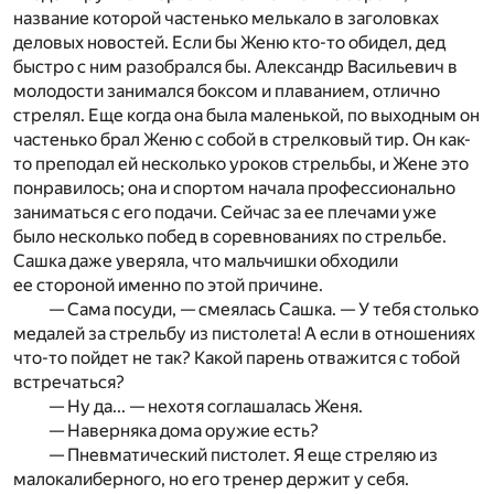
название которой частенько мелькало в заголовках
деловых новостей. Если бы Женю кто-то обидел, дед
быстро с ним разобрался бы. Александр Васильевич в
молодости занимался боксом и плаванием, отлично
стрелял. Еще когда она была маленькой, по выходным он
частенько брал Женю с собой в стрелковый тир. Он как-
то преподал ей несколько уроков стрельбы, и Жене это
понравилось; она и спортом начала профессионально
заниматься с его подачи. Сейчас за ее плечами уже
было несколько побед в соревнованиях по стрельбе.
Сашка даже уверяла, что мальчишки обходили
ее стороной именно по этой причине.
— Сама посуди, — смеялась Сашка. — У тебя столько
медалей за стрельбу из пистолета! А если в отношениях
что-то пойдет не так? Какой парень отважится с тобой
встречаться?
— Ну да... — нехотя соглашалась Женя.
— Наверняка дома оружие есть?
— Пневматический пистолет. Я еще стреляю из
малокалиберного, но его тренер держит у себя.