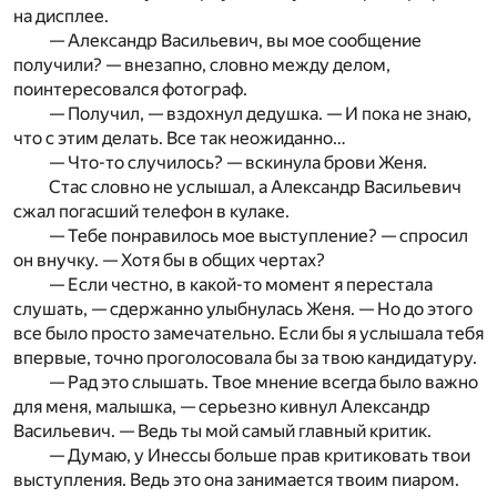
на дисплее.
— Александр Васильевич, вы мое сообщение
получили? — внезапно, словно между делом,
поинтересовался фотограф.
— Получил, — вздохнул дедушка. — И пока не знаю,
что с этим делать. Все так неожиданно…
— Что-то случилось? — вскинула брови Женя.
Стас словно не услышал, а Александр Васильевич
сжал погасший телефон в кулаке.
— Тебе понравилось мое выступление? — спросил
он внучку. — Хотя бы в общих чертах?
— Если честно, в какой-то момент я перестала
слушать, — сдержанно улыбнулась Женя. — Но до этого
все было просто замечательно. Если бы я услышала тебя
впервые, точно проголосовала бы за твою кандидатуру.
— Рад это слышать. Твое мнение всегда было важно
для меня, малышка, — серьезно кивнул Александр
Васильевич. — Ведь ты мой самый главный критик.
— Думаю, у Инессы больше прав критиковать твои
выступления. Ведь это она занимается твоим пиаром.