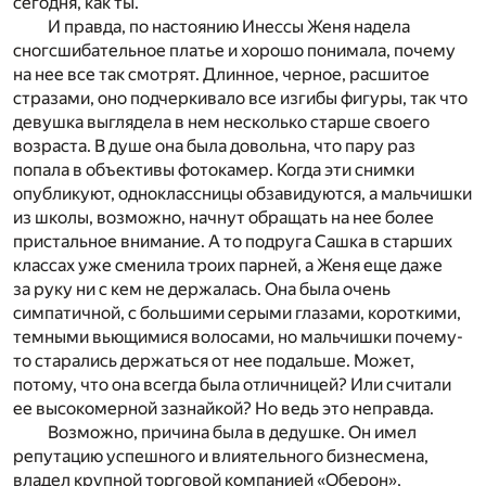
сегодня, как ты.
И правда, по настоянию Инессы Женя надела
сногсшибательное платье и хорошо понимала, почему
на нее все так смотрят. Длинное, черное, расшитое
стразами, оно подчеркивало все изгибы фигуры, так что
девушка выглядела в нем несколько старше своего
возраста. В душе она была довольна, что пару раз
попала в объективы фотокамер. Когда эти снимки
опубликуют, одноклассницы обзавидуются, а мальчишки
из школы, возможно, начнут обращать на нее более
пристальное внимание. А то подруга Сашка в старших
классах уже сменила троих парней, а Женя еще даже
за руку ни с кем не держалась. Она была очень
симпатичной, с большими серыми глазами, короткими,
темными вьющимися волосами, но мальчишки почему-
то старались держаться от нее подальше. Может,
потому, что она всегда была отличницей? Или считали
ее высокомерной зазнайкой? Но ведь это неправда.
Возможно, причина была в дедушке. Он имел
репутацию успешного и влиятельного бизнесмена,
владел крупной торговой компанией «Оберон»,