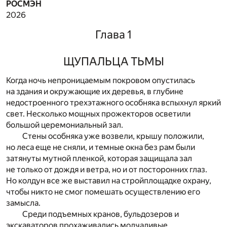
РОСМЭН
2026
Глава 1
ЩУПАЛЬЦА ТЬМЫ
Когда ночь непроницаемым покровом опустилась
на здания и окружающие их деревья, в глубине
недостроенного трехэтажного особняка вспыхнул яркий
свет. Несколько мощных прожекторов осветили
большой церемониальный зал.
Стены особняка уже возвели, крышу положили,
но леса еще не сняли, и темные окна без рам были
затянуты мутной пленкой, которая защищала зал
не только от дождя и ветра, но и от посторонних глаз.
Но колдун все же выставил на стройплощадке охрану,
чтобы никто не смог помешать осуществлению его
замысла.
Среди подъемных кранов, бульдозеров и
экскаваторов прохаживались молчаливые