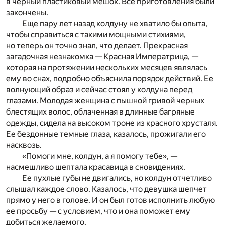
в черный пластиковый мешок. Все приготовления были
закончены.
Еще пару лет назад колдуну не хватило бы опыта,
чтобы справиться с такими мощными стихиями,
но теперь он точно знал, что делает. Прекрасная
загадочная незнакомка — Красная Императрица, —
которая на протяжении нескольких месяцев являлась
ему во снах, подробно объяснила порядок действий. Ее
волнующий образ и сейчас стоял у колдуна перед
глазами. Молодая женщина с пышной гривой черных
блестящих волос, облаченная в длинные багряные
одежды, сидела на высоком троне из красного хрусталя.
Ее бездонные темные глаза, казалось, прожигали его
насквозь.
«Помоги мне, колдун, а я помогу тебе», —
насмешливо шептала красавица в сновидениях.
Ее пухлые губы не двигались, но колдун отчетливо
слышал каждое слово. Казалось, что девушка шепчет
прямо у него в голове. И он был готов исполнить любую
ее просьбу — с условием, что и она поможет ему
добиться желаемого.