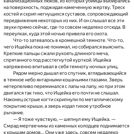
канализационных люков, из которых убийцы выбирались
на поверхность, поджидая намеченную жертву. Треск
костей и скрип негнущихся суставов, сопровождающий
передвижения некоторых из них. И он слышал все эти
звуки прямо сейчас, где-то совсем недалеко отсюда. В
переулках, куда этой ночью привела его охота.
Что-то затевалось в кромешной темноте. Что-то,
чего Ищейка пока не понимал, но собирался выяснить.
Крепкие пальцы сжали рукоять длинного меча,
спрятанного под расстегнутой курткой. Ищейка
напряженно впитывал в себя темноту ночных улиц.
Рядом мерно дышал его спутник, вглядывающийся
в темное небо янтарными кошачьими глазами. Зверь
нетерпеливо переминался с лапы на лапу, но при этом
двигался так тихо, что Ищейка его почти не слышал.
Наконец острые когти скрипнули по металлическому
покрытию крыши, а зверь издал тихое утробное
рычание.
— Я тоже чувствую, — шепнул ему Ищейка. —
Смрад мертвечины из каменных колодцев поднимается
к крышам домов... Они уже здесь, совсем недалеко