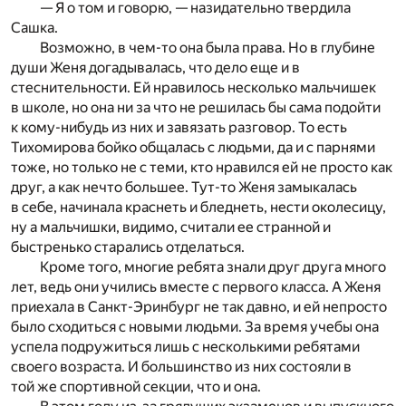
— Я о том и говорю, — назидательно твердила
Сашка.
Возможно, в чем-то она была права. Но в глубине
души Женя догадывалась, что дело еще и в
стеснительности. Ей нравилось несколько мальчишек
в школе, но она ни за что не решилась бы сама подойти
к кому-нибудь из них и завязать разговор. То есть
Тихомирова бойко общалась с людьми, да и с парнями
тоже, но только не с теми, кто нравился ей не просто как
друг, а как нечто большее. Тут-то Женя замыкалась
в себе, начинала краснеть и бледнеть, нести околесицу,
ну а мальчишки, видимо, считали ее странной и
быстренько старались отделаться.
Кроме того, многие ребята знали друг друга много
лет, ведь они учились вместе с первого класса. А Женя
приехала в Санкт-Эринбург не так давно, и ей непросто
было сходиться с новыми людьми. За время учебы она
успела подружиться лишь с несколькими ребятами
своего возраста. И большинство из них состояли в
той же спортивной секции, что и она.