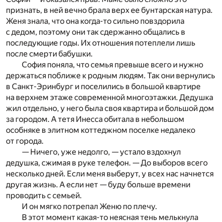
признать, в ней вечно брала верх ее бунтарская натура.
Женя знала, что она когда-то сильно повздорила
с дедом, поэтому они так сдержанно общались в
последующие годы. Их отношения потеплели лишь
после смерти бабушки.
София поняла, что семья превыше всего и нужно
держаться поближе к родным людям. Так они вернулись
в Санкт-Эринбург и поселились в большой квартире
на верхнем этаже современной многоэтажки. Дедушка
жил отдельно, у него была своя квартира и большой дом
за городом. А тетя Инесса обитала в небольшом
особняке в элитном коттеджном поселке недалеко
от города.
— Ничего, уже недолго, — устало вздохнул
дедушка, сжимая в руке телефон. — До выборов всего
несколько дней. Если меня выберут, у всех нас начнется
другая жизнь. А если нет — буду больше времени
проводить с семьей.
И он мягко потрепал Женю по плечу.
В этот момент какая-то неясная тень мелькнула