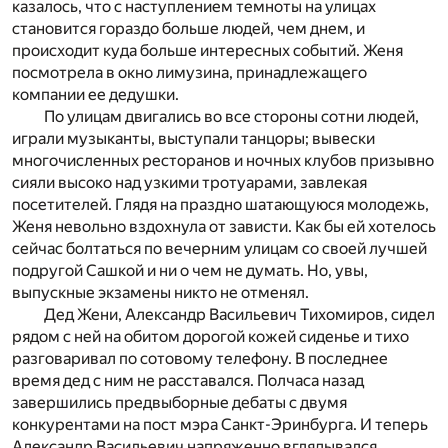
казалось, что с наступлением темноты на улицах
становится гораздо больше людей, чем днем, и
происходит куда больше интересных событий. Женя
посмотрела в окно лимузина, принадлежащего
компании ее дедушки.
По улицам двигались во все стороны сотни людей,
играли музыканты, выступали танцоры; вывески
многочисленных ресторанов и ночных клубов призывно
сияли высоко над узкими тротуарами, завлекая
посетителей. Глядя на праздно шатающуюся молодежь,
Женя невольно вздохнула от зависти. Как бы ей хотелось
сейчас болтаться по вечерним улицам со своей лучшей
подругой Сашкой и ни о чем не думать. Но, увы,
выпускные экзамены никто не отменял.
Дед Жени, Александр Васильевич Тихомиров, сидел
рядом с ней на обитом дорогой кожей сиденье и тихо
разговаривал по сотовому телефону. В последнее
время дед с ним не расставался. Полчаса назад
завершились предвыборные дебаты с двумя
конкурентами на пост мэра Санкт-Эринбурга. И теперь
Александр Васильевич напряженно вглядывался