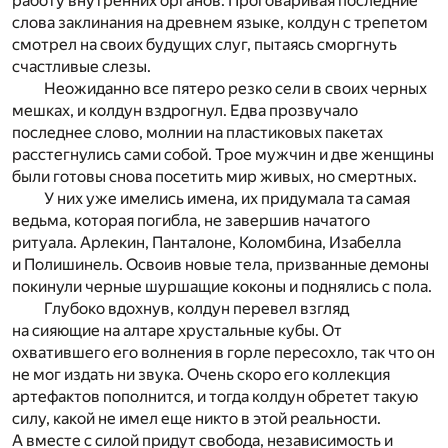
работу внутренних органов. Проговаривая последние
слова заклинания на древнем языке, колдун с трепетом
смотрел на своих будущих слуг, пытаясь сморгнуть
счастливые слезы.
Неожиданно все пятеро резко сели в своих черных
мешках, и колдун вздрогнул. Едва прозвучало
последнее слово, молнии на пластиковых пакетах
расстегнулись сами собой. Трое мужчин и две женщины
были готовы снова посетить мир живых, но смертных.
У них уже имелись имена, их придумала та самая
ведьма, которая погибла, не завершив начатого
ритуала. Арлекин, Панталоне, Коломбина, Изабелла
и Полишинель. Освоив новые тела, призванные демоны
покинули черные шуршащие коконы и поднялись с пола.
Глубоко вдохнув, колдун перевел взгляд
на сияющие на алтаре хрустальные кубы. От
охватившего его волнения в горле пересохло, так что он
не мог издать ни звука. Очень скоро его коллекция
артефактов пополнится, и тогда колдун обретет такую
силу, какой не имел еще никто в этой реальности.
А вместе с силой придут свобода, независимость и