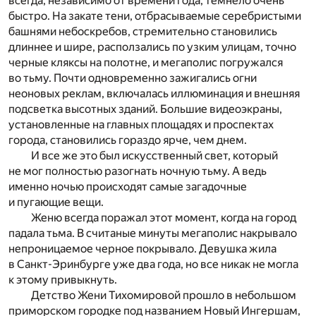
всегда, независимо от времени года, темнело очень
быстро. На закате тени, отбрасываемые серебристыми
башнями небоскребов, стремительно становились
длиннее и шире, расползались по узким улицам, точно
черные кляксы на полотне, и мегаполис погружался
во тьму. Почти одновременно зажигались огни
неоновых реклам, включалась иллюминация и внешняя
подсветка высотных зданий. Большие видеоэкраны,
установленные на главных площадях и проспектах
города, становились гораздо ярче, чем днем.
И все же это был искусственный свет, который
не мог полностью разогнать ночную тьму. А ведь
именно ночью происходят самые загадочные
и пугающие вещи.
Женю всегда поражал этот момент, когда на город
падала тьма. В считаные минуты мегаполис накрывало
непроницаемое черное покрывало. Девушка жила
в Санкт-Эринбурге уже два года, но все никак не могла
к этому привыкнуть.
Детство Жени Тихомировой прошло в небольшом
приморском городке под названием Новый Ингершам,