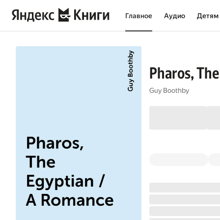
Главное
Аудио
Детям
Pharos, The
Guy Boothby