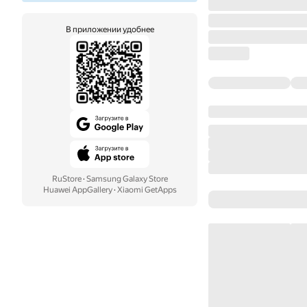
В приложении удобнее
RuStore
·
Samsung Galaxy Store
Huawei AppGallery
·
Xiaomi GetApps