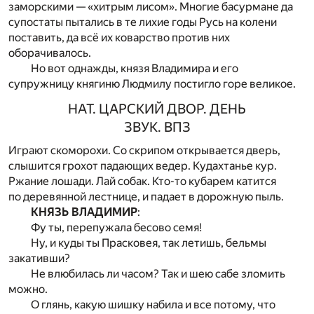
заморскими — «хитрым лисом». Многие басурмане да
супостаты пытались в те лихие годы Русь на колени
поставить, да всё их коварство против них
оборачивалось.
Но вот однажды, князя Владимира и его
супружницу княгиню Людмилу постигло горе великое.
НАТ. ЦАРСКИЙ ДВОР. ДЕНЬ
ЗВУК. ВПЗ
Играют скоморохи. Со скрипом открывается дверь,
слышится грохот падающих ведер. Кудахтанье кур.
Ржание лошади. Лай собак. Кто-то кубарем катится
по деревянной лестнице, и падает в дорожную пыль.
КНЯЗЬ ВЛАДИМИР
:
Фу ты, перепужала бесово семя!
Ну, и куды ты Прасковея, так летишь, бельмы
закативши?
Не влюбилась ли часом? Так и шею сабе зломить
можно.
О глянь, какую шишку набила и все потому, что