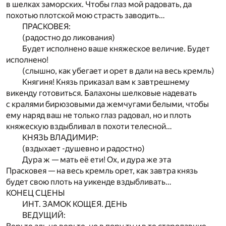
в шелках заморских. Чтобы глаз мой радовать, да
похотью плотской мою страсть заводить…
ПРАСКОВЕЯ:
(радостно до ликования)
Будет исполнено ваше княжеское величие. Будет
исполнено!
(слышно, как убегает и орет в дали на весь кремль)
Княгиня! Князь приказал вам к завтрешнему
викенду готовиться. Балахоны шелковые надевать
с кралями бирюзовыми да жемчугами белыми, чтобы
ему наряд ваш не только глаз радовал, но и плоть
княжескую вздыбливал в похоти телесной…
КНЯЗЬ ВЛАДИМИР:
(вздыхает -душевно и радостно)
Дура ж — мать её ети! Ох, и дура же эта
Прасковея — на весь кремль орет, как завтра князь
будет свою плоть на уикенде вздыбливать…
КОНЕЦ СЦЕНЫ
ИНТ. ЗАМОК КОЩЕЯ. ДЕНЬ
ВЕДУЩИЙ: