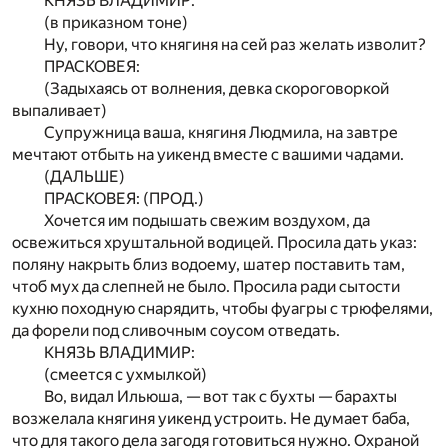
КНЯЗЬ ВЛАДИМИР:
(в приказном тоне)
Ну, говори, что княгиня на сей раз желать изволит?
ПРАСКОВЕЯ:
(Задыхаясь от волнения, девка скороговоркой
выпаливает)
Супружница ваша, княгиня Людмила, на завтре
мечтают отбыть на уикенд вместе с вашими чадами.
(ДАЛЬШЕ)
ПРАСКОВЕЯ: (ПРОД.)
Хочется им подышать свежим воздухом, да
освежиться хруштальной водицей. Просила дать указ:
поляну накрыть близ водоему, шатер поставить там,
чтоб мух да слепней не было. Просила ради сытости
кухню походную снарядить, чтобы фуагры с трюфелями,
да форели под сливочным соусом отведать.
КНЯЗЬ ВЛАДИМИР:
(смеется с ухмылкой)
Во, видал Ильюша, — вот так с бухты — барахты
возжелала княгиня уикенд устроить. Не думает баба,
что для такого дела загодя готовиться нужно. Охраной