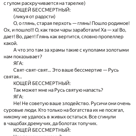
с гулом раскручивается на тарелке)
КОЩЕЙ БЕССМЕРТНЫЙ:
(ликуя от радости)
О, о глянь, старая перхоть — глянь! Пошло родимое!
Ох, и пошло!!! О, как твои чары заработали! Ха — ха! Во,
дает! Во, дает! Глянь как вертится, словно пропеллер
какой.
А что это там за храмы такие с куполами золотыми
нам показывает?
ЯГА:
Свят-свят-свят… Это ваше бессмертие — Русь
святая…
КОЩЕЙ БЕССМЕРТНЫЙ:
Так может мне на Русь святую напасть?
ЯГА:
Не! Не советую ваше злодейство. Русичи они очень
суровые люди. Кто только на богатства их не посягал,
никому не удалось в живых остаться. Все сгинули
в чащобах дремучих, да болотах топучих.
КОЩЕЙ БЕССМЕРТНЫЙ: