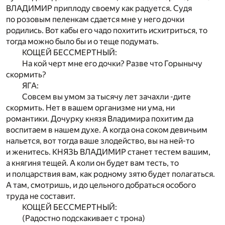
ВЛАДИМИР приплоду своему как радуется. Судя
по розовым пеленкам сдается мне у него дочки
родились. Вот кабы его чадо похитить исхитриться, то
тогда можно было бы и о теще подумать.
КОЩЕЙ БЕССМЕРТНЫЙ:
На кой черт мне его дочки? Разве что Горынычу
скормить?
ЯГА:
Совсем вы умом за тысячу лет зачахли -дите
скормить. Нет в вашем организме ни ума, ни
романтики. Дочурку князя Владимира похитим да
воспитаем в нашем духе. А когда она соком девичьим
нальется, вот тогда ваше злодейство, вы на ней-то
и женитесь. КНЯЗЬ ВЛАДИМИР станет тестем вашим,
а княгиня тещей. А коли он будет вам тесть, то
и полцарствия вам, как родному зятю будет полагаться.
А там, смотришь, и до цельного добраться особого
труда не составит.
КОЩЕЙ БЕССМЕРТНЫЙ:
(Радостно подскакивает с трона)