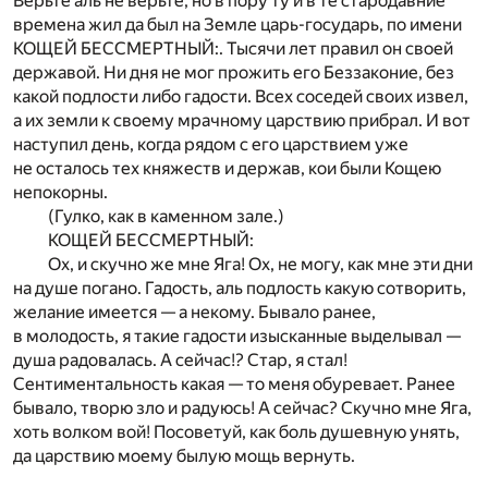
Верьте аль не верьте, но в пору ту и в те стародавние
времена жил да был на Земле царь-государь, по имени
КОЩЕЙ БЕССМЕРТНЫЙ:. Тысячи лет правил он своей
державой. Ни дня не мог прожить его Беззаконие, без
какой подлости либо гадости. Всех соседей своих извел,
а их земли к своему мрачному царствию прибрал. И вот
наступил день, когда рядом с его царствием уже
не осталось тех княжеств и держав, кои были Кощею
непокорны.
(Гулко, как в каменном зале.)
КОЩЕЙ БЕССМЕРТНЫЙ:
Ох, и скучно же мне Яга! Ох, не могу, как мне эти дни
на душе погано. Гадость, аль подлость какую сотворить,
желание имеется — а некому. Бывало ранее,
в молодость, я такие гадости изысканные выделывал —
душа радовалась. А сейчас!? Стар, я стал!
Сентиментальность какая — то меня обуревает. Ранее
бывало, творю зло и радуюсь! А сейчас? Скучно мне Яга,
хоть волком вой! Посоветуй, как боль душевную унять,
да царствию моему былую мощь вернуть.