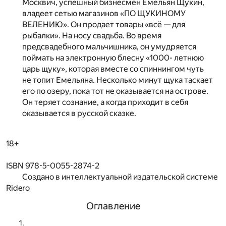
Москвич, успешный бизнесмен Емельян Щукин,
владеет сетью магазинов «ПО ЩУКИНОМУ
ВЕЛЕНИЮ». Он продает товары «всё — для
рыбалки». На носу свадьба. Во время
предсвадебного мальчишника, он умудряется
поймать на электронную блесну «1000- летнюю
царь щуку», которая вместе со спиннингом чуть
не топит Емельяна. Несколько минут щука таскает
его по озеру, пока тот не оказывается на острове.
Он теряет сознание, а когда приходит в себя
оказывается в русской сказке.
18+
ISBN 978-5-0055-2874-2
Создано в интеллектуальной издательской системе
Ridero
Оглавление