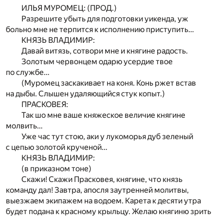
ИЛЬЯ МУРОМЕЦ: (ПРОД.)
Разрешите убыть для подготовки уикенда, уж
больно мне не терпится к исполнению приступить…
КНЯЗЬ ВЛАДИМИР:
Давай витязь, сотвори мне и княгине радость.
Золотым червонцем одарю усердие твое
по службе…
(Муромец заскакивает на коня. Конь ржет встав
на дыбы. Слышен удаляющийся стук копыт.)
ПРАСКОВЕЯ:
Так шо мне ваше княжеское величие княгине
молвить…
Уже час тут стою, аки у лукоморья дуб зеленый
с цепью золотой крученой…
КНЯЗЬ ВЛАДИМИР:
(в приказном тоне)
Скажи! Скажи Прасковея, княгине, что князь
команду дал! Завтра, апосля заутренней молитвы,
выезжаем экипажем на водоем. Карета к десяти утра
будет подана к красному крыльцу. Желаю княгиню зрить