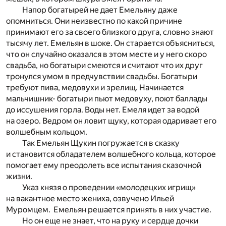
Напор богатырей не дает Емельяну даже
опомниться. Они неизвестно по какой причине
принимают его за своего близкого друга, словно знают
тысячу лет. Емельян в шоке. Он старается объясниться,
что он случайно оказался в этом месте и у него скоро
свадьба, но богатыри смеются и считают что их друг
тронулся умом в предчувствии свадьбы. Богатыри
требуют пива, медовухи и зрелищ. Начинается
мальчишник- богатыри пьют медовуху, поют баллады
до иссушения горла. Воды нет. Емеля идет за водой
на озеро. Ведром он ловит щуку, которая одаривает его
волшебным кольцом.
Так Емельян Щукин погружается в сказку
и становится обладателем волшебного кольца, которое
помогает ему преодолеть все испытания сказочной
жизни.
Указ князя о проведении «молодецких игрищ»
на вакантное место жениха, озвучено Ильей
Муромцем. Емельян решается принять в них участие.
Но он еще не знает, что на руку и сердце дочки