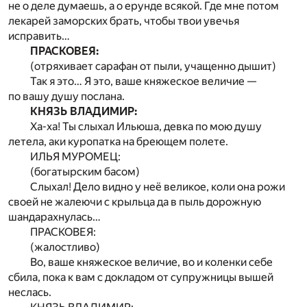
не о деле думаешь, а о ерунде всякой. Где мне потом
лекарей заморских брать, чтобы твои увечья
исправить…
ПРАСКОВЕЯ:
(отряхивает сарафан от пыли, учащенно дышит)
Так я это… Я это, ваше княжеское величие —
по вашу душу послана.
КНЯЗЬ ВЛАДИМИР:
Ха-ха! Ты слыхал Ильюша, девка по мою душу
летела, аки куропатка на бреющем полете.
ИЛЬЯ МУРОМЕЦ:
(богатырским басом)
Слыхал! Дело видно у неё великое, коли она рожи
своей не жалеючи с крыльца да в пыль дорожную
шандарахнулась…
ПРАСКОВЕЯ:
(жалостливо)
Во, ваше княжеское величие, во и коленки себе
сбила, пока к вам с докладом от супружницы вышей
неслась.