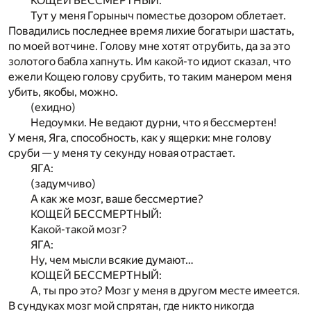
КОЩЕЙ БЕССМЕРТНЫЙ:
Тут у меня Горыныч поместье дозором облетает.
Повадились последнее время лихие богатыри шастать,
по моей вотчине. Голову мне хотят отрубить, да за это
золотого бабла хапнуть. Им какой-то идиот сказал, что
ежели Кощею голову срубить, то таким манером меня
убить, якобы, можно.
(ехидно)
Недоумки. Не ведают дурни, что я бессмертен!
У меня, Яга, способность, как у ящерки: мне голову
сруби — у меня ту секунду новая отрастает.
ЯГА:
(задумчиво)
А как же мозг, ваше бессмертие?
КОЩЕЙ БЕССМЕРТНЫЙ:
Какой-такой мозг?
ЯГА:
Ну, чем мысли всякие думают…
КОЩЕЙ БЕССМЕРТНЫЙ:
А, ты про это? Мозг у меня в другом месте имеется.
В сундуках мозг мой спрятан, где никто никогда