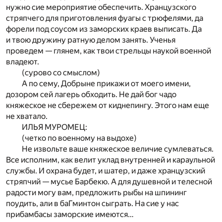
нужно сие мероприятие обеспечить. Хранцузского
стряпчего для приготовления фуагы с трюфелями, да
форели под соусом из заморских краев выписать. Да
и твою дружину ратную делом занять. Ученья
проведем — глянем, как твои стрельцы наукой военной
владеют.
(сурово со смыслом)
А по сему, Добрыне прикажи от моего имени,
дозором сей лагерь обходить. Не дай бог чадо
княжеское не сбережем от киднепингу. Этого нам еще
не хватало.
ИЛЬЯ МУРОМЕЦ:
(четко по военному на выдохе)
Не извольте ваше княжеское величие сумлеваться.
Все исполним, как велит уклад внутренней и караульной
службы. И охрана будет, и шатер, и даже хранцузский
стряпчий — мусье Барбекю. А для душевной и телесной
радости могу вам, предложить рыбы на шпининг
поудить, али в баГминтон сыграть. На сие у нас
прибамбасы заморские имеются…