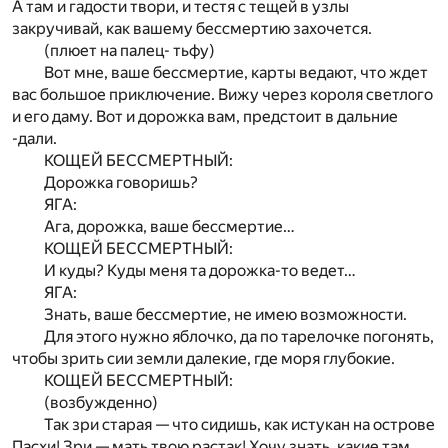
А там и гадости твори, и тестя с тещей в узлы
закручивай, как вашему бессмертию захочется.
(плюет на палец- тьфу)
Вот мне, ваше бессмертие, карты ведают, что ждет
вас большое приключение. Вижу через короля светлого
и его даму. Вот и дорожка вам, предстоит в дальние
-дали.
КОЩЕЙ БЕССМЕРТНЫЙ:
Дорожка говоришь?
ЯГА:
Ага, дорожка, ваше бессмертие…
КОЩЕЙ БЕССМЕРТНЫЙ:
И куды? Куды меня та дорожка-то ведет…
ЯГА:
Знать, ваше бессмертие, не имею возможности.
Для этого нужно яблочко, да по тарелочке погонять,
чтобы зрить сии земли далекие, где моря глубокие.
КОЩЕЙ БЕССМЕРТНЫЙ:
(возбужденно)
Так зри старая — что сидишь, как истукан на острове
Пасхи! Зри — мать твою растак! Хочу знать, какие там