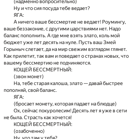
(надменно вопросительно)
Ну и что сия посуда тебе ведает?
ЯГА:
А ничего ваше бессмертие не ведает! Роумингу,
ваше беззаконие, с другими царствиями нет. Надо
баланс пополнить. А где мне взять злато, коль мой
бюджет уже лет десять на нуле. Пусть ваш Змей
Горыныч слетает, да на мир свежим взглядом глянет.
Как прилетит, так вам и поведает о странах новых, что
вашему бессмертию не подчиняются.
КОЩЕЙ БЕССМЕРТНЫЙ:
(звон монет)
На, тебе старая калоша, злато — давай быстрее
пополняй, свой баланс.
ЯГА:
(бросает монету, которая падает на блюдце)
Ох, сейчас покуролесим! Десять лет я уже в сети
не была. Страсть как хочется!
КОЩЕЙ БЕССМЕРТНЫЙ:
(озабоченно)
Ну, что там у тебя?