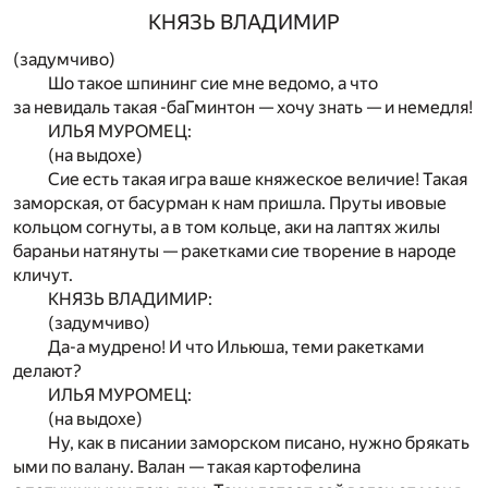
КНЯЗЬ ВЛАДИМИР
(задумчиво)
Шо такое шпининг сие мне ведомо, а что
за невидаль такая -баГминтон — хочу знать — и немедля!
ИЛЬЯ МУРОМЕЦ:
(на выдохе)
Сие есть такая игра ваше княжеское величие! Такая
заморская, от басурман к нам пришла. Пруты ивовые
кольцом согнуты, а в том кольце, аки на лаптях жилы
бараньи натянуты — ракетками сие творение в народе
кличут.
КНЯЗЬ ВЛАДИМИР:
(задумчиво)
Да-а мудрено! И что Ильюша, теми ракетками
делают?
ИЛЬЯ МУРОМЕЦ:
(на выдохе)
Ну, как в писании заморском писано, нужно брякать
ыми по валану. Валан — такая картофелина