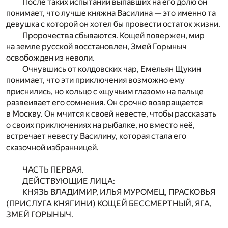
После таких испытаний выпавших на его долю он
понимает, что лучше княжна Василина — это именно та
девушка с которой он хотел бы провести остаток жизни.
Пророчества сбываются. Кощей повержен, мир
на земле русской восстановлен, Змей Горыныч
освобожден из неволи.
Очнувшись от колдовских чар, Емельян Щукин
понимает, что эти приключения возможно ему
приснились, но кольцо с «щучьим глазом» на пальце
развеивает его сомнения. Он срочно возвращается
в Москву. Он мчится к своей невесте, чтобы рассказать
о своих приключениях на рыбалке, но вместо неё,
встречает невесту Василину, которая стала его
сказочной избранницей.
ЧАСТЬ ПЕРВАЯ.
ДЕЙСТВУЮЩИЕ ЛИЦА:
КНЯЗЬ ВЛАДИМИР, ИЛЬЯ МУРОМЕЦ, ПРАСКОВЬЯ
(ПРИСЛУГА КНЯГИНИ) КОЩЕЙ БЕССМЕРТНЫЙ, ЯГА,
ЗМЕЙ ГОРЫНЫЧ.