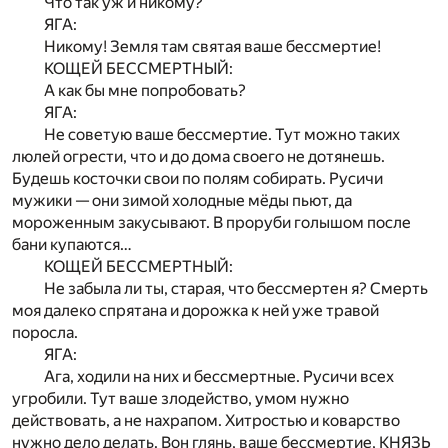
Что так уж и никому?
ЯГА:
Никому! Земля там святая ваше бессмертие!
КОЩЕЙ БЕССМЕРТНЫЙ:
А как бы мне попробовать?
ЯГА:
Не советую ваше бессмертие. Тут можно таких
люлей огрести, что и до дома своего не дотянешь.
Будешь косточки свои по полям собирать. Русичи
мужики — они зимой холодные мёды пьют, да
мороженным закусывают. В проруби голышом после
бани купаются…
КОЩЕЙ БЕССМЕРТНЫЙ:
Не забыла ли ты, старая, что бессмертен я? Смерть
моя далеко спрятана и дорожка к ней уже травой
поросла.
ЯГА:
Ага, ходили на них и бессмертные. Русичи всех
угробили. Тут ваше злодейство, умом нужно
действовать, а не нахрапом. Хитростью и коварство
нужно дело делать. Вон глянь, ваше бессмертие, КНЯЗЬ