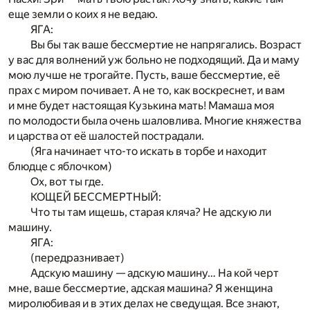
еще земли о коих я не ведаю.
ЯГА:
Вы бы так ваше бессмертие не напрягались. Возраст
у вас для волнений уж больно не подходящий. Да и маму
мою лучше не трогайте. Пусть, ваше бессмертие, её
прах с миром почивает. А не то, как воскреснет, и вам
и мне будет настоящая Кузькина мать! Мамаша моя
по молодости была очень шаловлива. Многие княжества
и царства от её шалостей пострадали.
(Яга начинает что-то искать в торбе и находит
блюдце с яблочком)
Ох, вот ты где.
КОЩЕЙ БЕССМЕРТНЫЙ:
Что ты там ищешь, старая кляча? Не адскую ли
машину.
ЯГА:
(передразнивает)
Адскую машину — адскую машину… На кой черт
мне, ваше бессмертие, адская машина? Я женщина
миролюбивая и в этих делах не сведущая. Все знают,