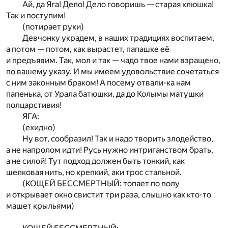
Ай, да Яга! Дело! Дело говоришь — старая клюшка!
Так и поступим!
(потирает руки)
Девчонку украдем, в наших традициях воспитаем,
а потом — потом, как вырастет, папашке её
и предъявим. Так, мол и так — чадо твое нами взращено,
по вашему указу. И мы имеем удовольствие сочетаться
с ним законным браком! А посему отвали-ка нам
папенька, от Урала батюшки, да до Колымы матушки
полцарстивия!
ЯГА:
(ехидно)
Ну вот, сообразил! Так и надо творить злодейство,
а не напролом идти! Русь нужно интриганством брать,
а не силой! Тут подход должен быть тонкий, как
шелковая нить, но крепкий, аки трос стальной.
(КОЩЕЙ БЕССМЕРТНЫЙ: топает по полу
и открывает окно свистит три раза, слышно как кто-то
машет крыльями)