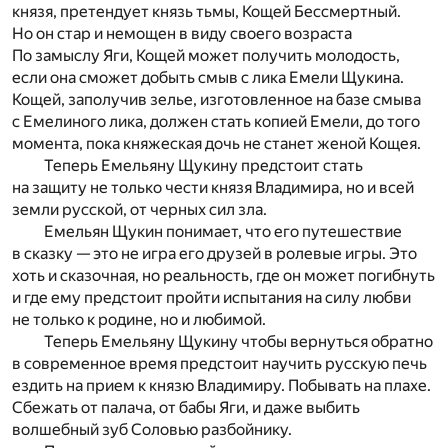
князя, претендует князь тьмы, Кощей Бессмертный.
Но он стар и немощен в виду своего возраста
По замыслу Яги, Кощей может получить молодость,
если она сможет добыть смыв с лика Емели Щукина.
Кощей, заполучив зелье, изготовленное на базе смыва
с Емелиного лика, должен стать копией Емели, до того
момента, пока княжеская дочь не станет женой Кощея.
Теперь Емельяну Щукину предстоит стать
на защиту не только чести князя Владимира, но и всей
земли русской, от черных сил зла.
Емельян Щукин понимает, что его путешествие
в сказку — это не игра его друзей в ролевые игры. Это
хоть и сказочная, но реальность, где он может погибнуть
и где ему предстоит пройти испытания на силу любви
не только к родине, но и любимой.
Теперь Емельяну Щукину чтобы вернуться обратно
в современное время предстоит научить русскую печь
ездить на прием к князю Владимиру. Побывать на плахе.
Сбежать от палача, от бабы Яги, и даже выбить
волшебный зуб Соловью разбойнику.