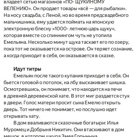
владеет сетью магазинов «ПО- ЩУКИНОМУ
ВЕЛЕНИЮ». Он продает товары «всё — для рыбалки».
На носу свадьба, с Леной, но во время предсвадебного
мальчишника, ему удается поймать на японскую
электронную блесну «1000- летнюю царь щуку»,
которая вместе со спиннингом чуть не утопила
Емельяна. Несколько минут щука таскает его по озеру,
пока тот не оказывается на острове. Он теряет сознание,
а когда приходит в себя, он оказывается в сказке.
Идут титры
Емельян после такого купания приходит в себя. Он
бьется головой о потолок, на лбу выскакивает шишка.
Осмотревшись, он понимает, что находится на печи
в древней деревенской хате. В этот миг раздается стук
в двери. Голос матери просит сына Емелю открыть
дверь. Тот ничего не понимает, но послушно идет
открывать хату.
В дом вваливаются сказочные богатыри: Илья
Муромец и Добрыня Никитич. Они втаскивают в дом
мешок, в котором шкура Змея Горыныча.