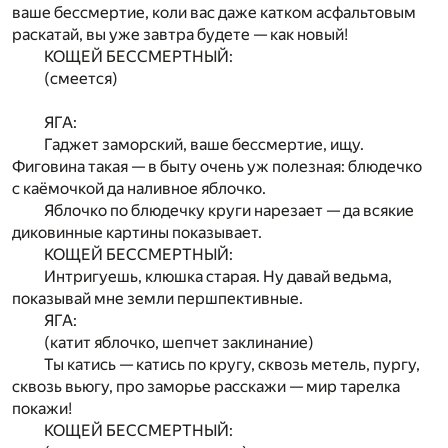
ваше бессмертие, коли вас даже катком асфальтовым
раскатай, вы уже завтра будете — как новый!
КОЩЕЙ БЕССМЕРТНЫЙ:
(смеется)
ЯГА:
Гаджет заморский, ваше бессмертие, ищу.
Фиговина такая — в быту очень уж полезная: блюдечко
с каёмочкой да наливное яблочко.
Яблочко по блюдечку круги нарезает — да всякие
диковинные картины показывает.
КОЩЕЙ БЕССМЕРТНЫЙ:
Интригуешь, клюшка старая. Ну давай ведьма,
показывай мне земли першпективные.
ЯГА:
(катит яблочко, шепчет заклинание)
Ты катись — катись по кругу, сквозь метель, пургу,
сквозь вьюгу, про заморье расскажи — мир тарелка
покажи!
КОЩЕЙ БЕССМЕРТНЫЙ: