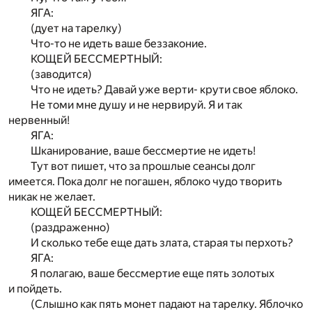
ЯГА:
(дует на тарелку)
Что-то не идеть ваше беззаконие.
КОЩЕЙ БЕССМЕРТНЫЙ:
(заводится)
Что не идеть? Давай уже верти- крути свое яблоко.
Не томи мне душу и не нервируй. Я и так
нервенный!
ЯГА:
Шканирование, ваше бессмертие не идеть!
Тут вот пишет, что за прошлые сеансы долг
имеется. Пока долг не погашен, яблоко чудо творить
никак не желает.
КОЩЕЙ БЕССМЕРТНЫЙ:
(раздраженно)
И сколько тебе еще дать злата, старая ты перхоть?
ЯГА:
Я полагаю, ваше бессмертие еще пять золотых
и пойдеть.
(Слышно как пять монет падают на тарелку. Яблочко