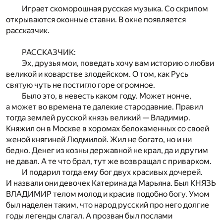
Играет скоморошная русская музыка. Со скрипом
открываются оконные ставни. В окне появляется
рассказчик.
РАССКАЗЧИК:
Эх, друзья мои, поведать хочу вам историю о любви
великой и коварстве злодейском. О том, как Русь
святую чуть не постигло горе огромное.
Было это, в невесть каком году. Может нонче,
а может во времена те далекие стародавние. Правил
тогда землей русской князь великий — Владимир.
Княжил он в Москве в хоромах белокаменных со своей
женой княгиней Людмилой. Жил не богато, но и ни
бедно. Денег из козны державной не крал, да и другим
не давал. А те что брал, тут же возвращал с приварком.
И подарил тогда ему бог двух красивых дочерей.
И назвали они девочек Катерина да Марьяна. Был КНЯЗЬ
ВЛАДИМИР телом молод и красив подобно богу. Умом
был наделен таким, что народ русский про него долгие
годы легенды слагал. А прозван был послами