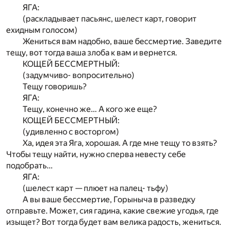
ЯГА:
(раскладывает пасьянс, шелест карт, говорит
ехидным голосом)
Жениться вам надобно, ваше бессмертие. Заведите
тещу, вот тогда ваша злоба к вам и вернется.
КОЩЕЙ БЕССМЕРТНЫЙ:
(задумчиво- вопросительно)
Тещу говоришь?
ЯГА:
Тещу, конечно же… А кого же еще?
КОЩЕЙ БЕССМЕРТНЫЙ:
(удивленно с восторгом)
Ха, идея эта Яга, хорошая. А где мне тещу то взять?
Чтобы тещу найти, нужно сперва невесту себе
подобрать…
ЯГА:
(шелест карт — плюет на палец- тьфу)
А вы ваше бессмертие, Горыныча в разведку
отправьте. Может, сия гадина, какие свежие угодья, где
изыщет? Вот тогда будет вам велика радость, жениться.