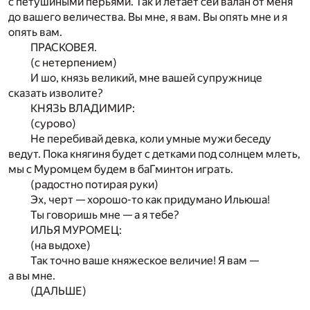
с петушиными перьями. Так и летает сей валан от меня
до вашего величества. Вы мне, я вам. Вы опять мне и я
опять вам.
ПРАСКОВЕЯ.
(с нетерпением)
И шо, князь великий, мне вашей супружнице
сказать изволите?
КНЯЗЬ ВЛАДИМИР:
(сурово)
Не перебивай девка, коли умные мужи беседу
ведут. Пока княгиня будет с детками под солнцем млеть,
мы с Муромцем будем в баГминтон играть.
(радостно потирая руки)
Эх, черт — хорошо-то как придумано Ильюша!
Ты говоришь мне — а я тебе?
ИЛЬЯ МУРОМЕЦ:
(на выдохе)
Так точно ваше княжеское величие! Я вам —
а вы мне.
(ДАЛЬШЕ)