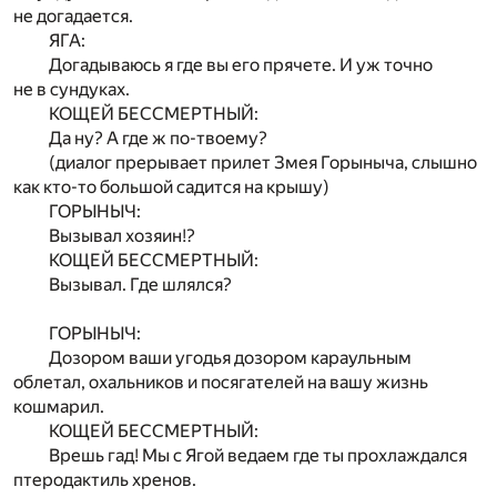
не догадается.
ЯГА:
Догадываюсь я где вы его прячете. И уж точно
не в сундуках.
КОЩЕЙ БЕССМЕРТНЫЙ:
Да ну? А где ж по-твоему?
(диалог прерывает прилет Змея Горыныча, слышно
как кто-то большой садится на крышу)
ГОРЫНЫЧ:
Вызывал хозяин!?
КОЩЕЙ БЕССМЕРТНЫЙ:
Вызывал. Где шлялся?
ГОРЫНЫЧ:
Дозором ваши угодья дозором караульным
облетал, охальников и посягателей на вашу жизнь
кошмарил.
КОЩЕЙ БЕССМЕРТНЫЙ:
Врешь гад! Мы с Ягой ведаем где ты прохлаждался
птеродактиль хренов.