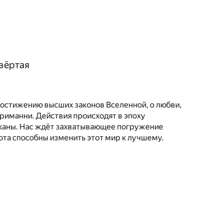
твёртая
постижению высших законов Вселенной, о любви,
Гриманни. Действия происходят в эпоху
сканы. Нас ждёт захватывающее погружение
ота способны изменить этот мир к лучшему.