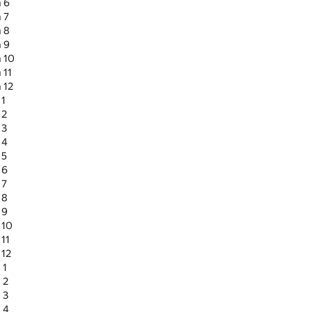
а 6
 7
а 8
а 9
а 10
 11
 12
 1
 2
 3
 4
 5
 6
 7
 8
 9
 10
 11
 12
 1
 2
 3
 4