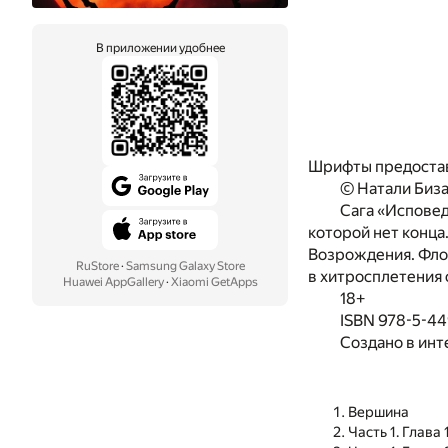
В приложении удобнее
Шрифты предоста
© Натали Биза
Сага «Исповед
которой нет конца
Возрождения. Фло
RuStore
·
Samsung Galaxy Store
в хитросплетения 
Huawei AppGallery
·
Xiaomi GetApps
18+
ISBN 978-5-4
Создано в инт
Вершина
Часть 1. Глава 