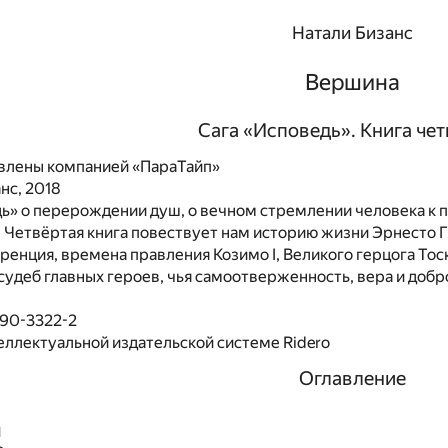
Натали Бизанс
Вершина
Сага «Исповедь». Книга че
влены компанией «ПараТайп»
нс, 2018
ь» о перерождении душ, о вечном стремлении человека к 
. Четвёртая книга повествует нам историю жизни Эрнесто 
ренция, времена правления Козимо I, Великого герцога То
судеб главных героев, чья самоотверженность, вера и добр
490-3322-2
еллектуальной издательской системе Ridero
Оглавление
1