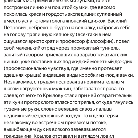
улыбаясь мокрыми железными зубами, влез в
постромки лично им пошитой сумки, где весомо
покоилась краса и гордость экспедиции: купленный
вместо услуг стоматолога японский движок. Василий
Петрович, небрежно, будто на вешалку, набросив себе
на голову тряпичную кепчонку (все-таки в нем
ощущался аристократ и профессор философии), повел
свой маленький отряд через промозглый туннель,
занятый табором приехавших на заработки азиатских
нищих, уже поставивших под жидкий монетный дождик
(профессионально чувствуя, где именно протекает
здешняя крыша) видавшие виды коробки из-под жвачки.
Незнакомка, с трудом поспевая за невнимательным
шагом нагруженных мужчин, забегала то справа, то
слева; отчего-то Крылову стали при ней отвратительны
эти кучи прогорклого атласного тряпья, откуда тянулись
туземные руки, словно веявшие сквозь пальцы
недвижный безденежный воздух. То и дело теряя
незнакомку во встречном приезжем потоке,
вышибающем дух из всякого зазевавшегося
гражданина, Крылов отставал и взглядом ловил