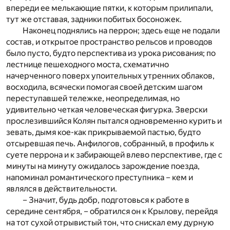
впереди ее мелькающие пятки, к которым прилипали,
тут же отставая, задники побитых босоножек.
Наконец поднялись на перрон; здесь еще не подали
состав, и открытое пространство рельсов и проводов
было пусто, будто перспектива из урока рисования; по
лестнице пешеходного моста, схематично
начерченного поверх упоительных утренних облаков,
восходила, всячески помогая своей детским шагом
переступавшей тележке, неопределимая, но
удивительно четкая человеческая фигурка. Зверски
прослезившийся Колян пытался одновременно курить и
зевать, дымя кое-как прикрываемой пастью, будто
отсыревшая печь. Анфилогов, собранный, в профиль к
суете перрона и к забирающей влево перспективе, где с
минуты на минуту ожидалось зарождение поезда,
напоминал романтического преступника – кем и
являлся в действительности.
– Значит, будь добр, подготовься к работе в
середине сентября, – обратился он к Крылову, перейдя
на тот сухой отрывистый тон, что снискал ему дурную