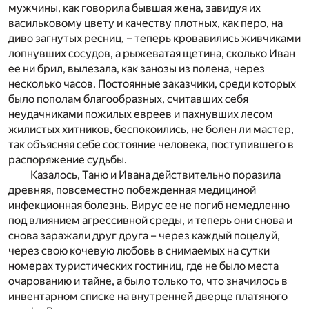
мужчины, как говорила бывшая жена, завидуя их
васильковому цвету и качеству плотных, как перо, на
диво загнутых ресниц, – теперь кровавились живчиками
лопнувших сосудов, а рыжеватая щетина, сколько Иван
ее ни брил, вылезала, как занозы из полена, через
несколько часов. Постоянные заказчики, среди которых
было пополам благообразных, считавших себя
неудачниками пожилых евреев и пахнувших лесом
жилистых хитников, беспокоились, не болен ли мастер,
так объясняя себе состояние человека, поступившего в
распоряжение судьбы.
Казалось, Таню и Ивана действительно поразила
древняя, повсеместно побежденная медициной
инфекционная болезнь. Вирус ее не погиб немедленно
под влиянием агрессивной среды, и теперь они снова и
снова заражали друг друга – через каждый поцелуй,
через свою кочевую любовь в снимаемых на сутки
номерах туристических гостиниц, где не было места
очарованию и тайне, а было только то, что значилось в
инвентарном списке на внутренней дверце платяного