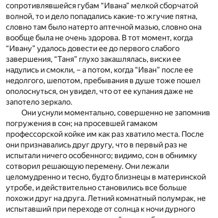
сопротивлявшейся губам “Ивана” мелкой сборчатой
волной, то и дело попадались какие-то жгучие пятна,
словно там было натерто аптечной мазью, словно она
вообще была не очень здорова. В тот момент, когда
“Ивану” удалось довести ее до первого слабого
завершения, “Таня” глухо закашлялась, виски ее
надулись и смокли, – а потом, когда “Иван” после ее
недолгого, шепотом, пребывания в душе тоже пошел
ополоснуться, он увидел, что от ее купания даже не
запотело зеркало.
Они уснули моментально, совершенно не запомнив
погружения в сон; на просевшей гамаком
профессорской койке им как раз хватило места. После
они признавались друг другу, что в первый раз не
испытали ничего особенного; видимо, сон в обнимку
сотворил решающую перемену. Они лежали
целомудренно и тесно, будто близнецы в материнской
утробе, и действительно становились все больше
похожи друг на друга. Летний комнатный полумрак, не
испытавший при переходе от солнца к ночи дурного