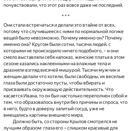
почувствовали, что этот раз вовсе даже не последний.
* * *
Они стали встречаться и делали это втайне от всех,
потому что случившееся с ними по нормальной логике
вещей было невозможно. Почему именно он? Почему
именно она? Кругом были сотни, тысячи людей, с
которыми не происходило ничего подобного, – и они
смело выставляли себя напоказ, женские платья в этом
сезоне казались наклеенными на влажные тела и
дразнили взгляд висячей мишурой. Тысячи мужчин и
женщин делали что хотели, были свободны, их веселые
глаза были достаточно пусты, чтобы вбирать и
присваивать окружающую действительность. Что
касается Ивана, то он был настолько переполнен собой и
тем, что образовалось внутри без причины и спроса, что
в него, будто в доверху залитый сосуд, уже не
вмещались картины внешнего мира.
Должно быть, со стороны Крылов смотрелся не
лучшим образом: глаза его – слишком красивые для