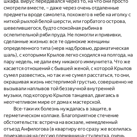
шкафа. Вирус передавался через то, на что они просто
смотрели вместе, – даже через очень отдаленные
предметы вроде самолета, похожего в небе на иголку с
ниткой рыхлой белой шерсти, или горбатого острова,
шевелившегося, будто спокойная рыбина в
ослепительной ряби пруда. Не помогли и прививки,
сделанные жизнью: все те одинокие женщины
определенного типа (нерв над бровью, драматическая
шаль), с которыми Крылов легко сходился на полгода, на
пару недель, не дали ему никакого иммунитета. Что же
касается отношений с бывшей женой, с которой Крылов
сумел развестись, но так и не сумел расстаться, то они,
окрашивая жизнь нестерпимой грустью, совершенно не
вызывали наплывов той беззвучной внутренней
музыки, под которую Крылов танцевал, двигаясь в
неотчетливом мире от дома к мастерской.
Все-таки их болезнь нуждалась в защите, в
герметическом колпаке. Благоприятное стечение
обстоятельств: встреча на вокзале, немедленный
отъезд Анфилогова (в квартиру его сразу же вселилась
приехавшая на сессию племянница-студентка, очень