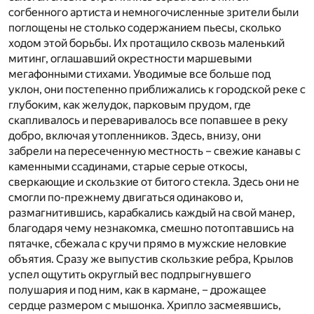
согбенного артиста и немногочисленные зрители были
поглощены не столько содержанием пьесы, сколько
ходом этой борьбы. Их протащило сквозь маленький
митинг, оглашавший окрестности маршевыми
мегафонными стихами. Уводимые все больше под
уклон, они постепенно приближались к городской реке с
глубоким, как желудок, парковым прудом, где
скапливалось и переваривалось все попавшее в реку
добро, включая утопленников. Здесь, внизу, они
забрели на пересеченную местность – свежие канавы с
каменными ссадинами, старые серые откосы,
сверкающие и скользкие от битого стекла. Здесь они не
смогли по-прежнему двигаться одинаково и,
размагнитившись, карабкались каждый на свой манер,
благодаря чему незнакомка, смешно потоптавшись на
пятачке, сбежала с кручи прямо в мужские неловкие
объятия. Сразу же выпустив скользкие ребра, Крылов
успел ощутить округлый вес подпрыгнувшего
полушария и под ним, как в кармане, – дрожащее
сердце размером с мышонка. Хрипло засмеявшись,