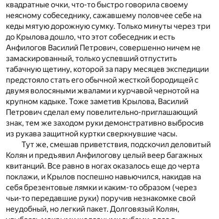
квадратные очки, что-то быстро говорила своему
неясному собеседнику, сажавшему половчее себе на
кеды мятую дорожную сумку. Только минуты через три
до Крылова дошло, что этот собеседник и есть
Анфилогов Василий Петрович, совершенно ничем не
замаскированный, только успевший отпустить
табачную щетину, которой за пару месяцев экспедиции
предстояло стать его обычной жесткой бородищей с
двумя волосяными жвалами и курчавой чернотой на
крупном кадыке. Тоже заметив Крылова, Василий
Петрович сделал ему повелительно-приглашающий
знак, тем же заходом руки демонстративно выбросив
из рукава защитной куртки сверкнувшие часы.
Тут же, смешав приветствия, подскочил деловитый
Колян и предъявил Анфилогову целый веер багажных
квитанций. Все равно в ногах оказалось еще до черта
поклажи, и Крылов поспешно навьючился, накидав на
себя брезентовые лямки и каким-то образом (через
чьи-то передавшие руки) поручив незнакомке свой
неудобный, но легкий пакет. Долговязый Колян,