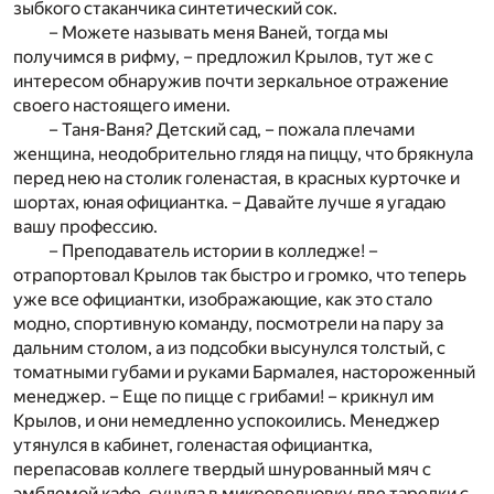
зыбкого стаканчика синтетический сок.
– Можете называть меня Ваней, тогда мы
получимся в рифму, – предложил Крылов, тут же с
интересом обнаружив почти зеркальное отражение
своего настоящего имени.
– Таня-Ваня? Детский сад, – пожала плечами
женщина, неодобрительно глядя на пиццу, что брякнула
перед нею на столик голенастая, в красных курточке и
шортах, юная официантка. – Давайте лучше я угадаю
вашу профессию.
– Преподаватель истории в колледже! –
отрапортовал Крылов так быстро и громко, что теперь
уже все официантки, изображающие, как это стало
модно, спортивную команду, посмотрели на пару за
дальним столом, а из подсобки высунулся толстый, с
томатными губами и руками Бармалея, настороженный
менеджер. – Еще по пицце с грибами! – крикнул им
Крылов, и они немедленно успокоились. Менеджер
утянулся в кабинет, голенастая официантка,
перепасовав коллеге твердый шнурованный мяч с
эмблемой кафе, сунула в микроволновку две тарелки с