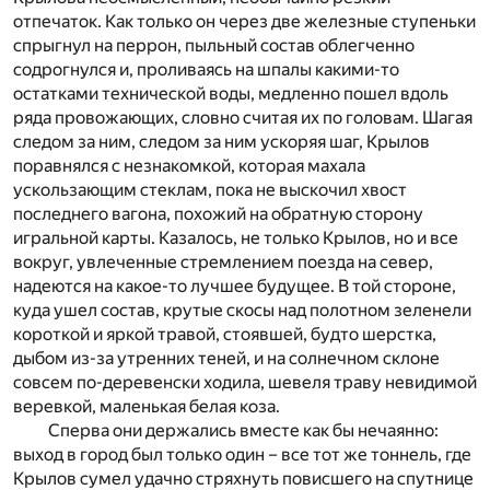
отпечаток. Как только он через две железные ступеньки
спрыгнул на перрон, пыльный состав облегченно
содрогнулся и, проливаясь на шпалы какими-то
остатками технической воды, медленно пошел вдоль
ряда провожающих, словно считая их по головам. Шагая
следом за ним, следом за ним ускоряя шаг, Крылов
поравнялся с незнакомкой, которая махала
ускользающим стеклам, пока не выскочил хвост
последнего вагона, похожий на обратную сторону
игральной карты. Казалось, не только Крылов, но и все
вокруг, увлеченные стремлением поезда на север,
надеются на какое-то лучшее будущее. В той стороне,
куда ушел состав, крутые скосы над полотном зеленели
короткой и яркой травой, стоявшей, будто шерстка,
дыбом из-за утренних теней, и на солнечном склоне
совсем по-деревенски ходила, шевеля траву невидимой
веревкой, маленькая белая коза.
Сперва они держались вместе как бы нечаянно:
выход в город был только один – все тот же тоннель, где
Крылов сумел удачно стряхнуть повисшего на спутнице