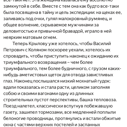
замкнутой в себе. Вместе с тем она как будто все-таки
была посвящена в тайну и цель экспедиции: на щеках ее,
заливаясь под очки, гулял малокровный румянец, и
общее волнение, скрываемое мужчинами за
деловитостью и привычной бравадой, играло в ней
неярким матовым огнем.
Теперь Крылову уже хотелось, чтобы Василий
Петрович с Коляном поскорее уехали, хотелось их
спровадить, чтобы приступить наконец к ожиданию их
триумфального возвращения – чем более
триумфального, тем более будничного, с грузом каких-
нибудь аметистовых щеток для отвода завистливых
глаз. Наконец послышался низкий мохнатый гудок:
вдали показалась и стала расти, целиком заполняя
собою и своими вагонами одну из длинных
строительных пустот перспективы, башка тепловоза.
Поезд налетел, классически вспугнув побежавшую
газету, зашипел тормозами, все медленней поплыли
белоногие проводницы, протянулись и встали обжитые
окна с частями верхних постелей и заспанных