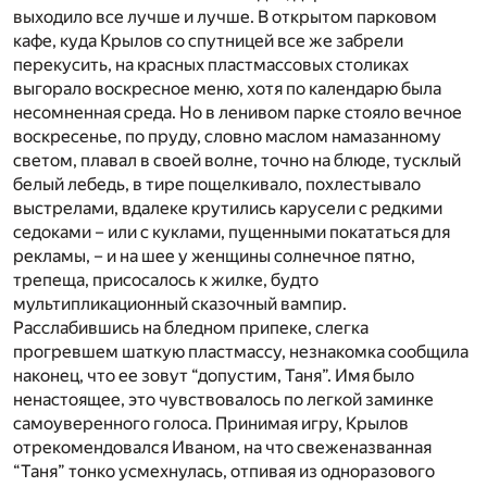
выходило все лучше и лучше. В открытом парковом
кафе, куда Крылов со спутницей все же забрели
перекусить, на красных пластмассовых столиках
выгорало воскресное меню, хотя по календарю была
несомненная среда. Но в ленивом парке стояло вечное
воскресенье, по пруду, словно маслом намазанному
светом, плавал в своей волне, точно на блюде, тусклый
белый лебедь, в тире пощелкивало, похлестывало
выстрелами, вдалеке крутились карусели с редкими
седоками – или с куклами, пущенными покататься для
рекламы, – и на шее у женщины солнечное пятно,
трепеща, присосалось к жилке, будто
мультипликационный сказочный вампир.
Расслабившись на бледном припеке, слегка
прогревшем шаткую пластмассу, незнакомка сообщила
наконец, что ее зовут “допустим, Таня”. Имя было
ненастоящее, это чувствовалось по легкой заминке
самоуверенного голоса. Принимая игру, Крылов
отрекомендовался Иваном, на что свеженазванная
“Таня” тонко усмехнулась, отпивая из одноразового