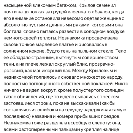
насыщенной влекомым багажом, Крылов семенил
почти на цыпочках за грудой клеенчатых баулов, когда
его внимание остановила невесомо одетая женщина с
абсолютно пустыми длинными руками, которыми она
болтала, словно пытаясь развести в холодном воздухе
немного своей теплоты. Незнакомка просвечивала
сквозь тонкое марлевое платье и рисовалась в
солнечном коконе, будто тень на пыльном стекле. Тело
ее обладало странным, вытянутым совершенством
тени, а на плече лежал округлый блик, прозрачно-
розовый, как маникюрный лак. Между Крыловым и
незнакомкой толпилось и сновало множество народу,
полностью поглощенного собственной поклажей. Никто
ничего не видел вокруг, кроме полустертого солнцем
табло объявлений, где то и дело сыпались с треском
застоявшиеся строки, пока не выскакивали (как бы
составляясь из ошибок и на секунду задерживая самую
последнюю) названия и номера прибывших поездов.
Незнакомка тоже разделяла всеобщую слепоту: она,
всеми растопыренными пальцами укрепляя на лице