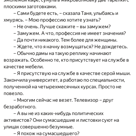
плоскими заготовками.
– Сами будете есть, – сказала Таня, улыбаясь и
хмурясь. – Мою профессию хотите узнать?
– Не очень. Лучше скажите – вы замужем?
– Замужем. А что, профессия не имеет значения?
– Да почти никакого. Тем более для женщины.
– Ждете, что я начну возмущаться? Не дождетесь.
– Обычно дамы на такую реплику начинают
возражать. Особенно те, кто присутствует на службе в
качестве мебели.
– Я присутствую на службе в качестве серой мыши.
Закончила университет, а работаю по специальности,
полученной на четырехмесячных курсах. Просто не
повезло.
– Многим сейчас не везет. Телевизор – друг
безработного.
– А вы не из каких-нибудь политических
активистов? Они сумасшедшие и листовки суют на
улицах совершенно безумные.
– Я похож на сумасшедшего?