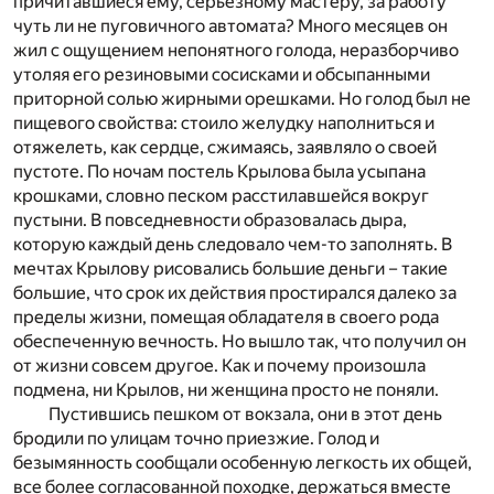
причитавшиеся ему, серьезному мастеру, за работу
чуть ли не пуговичного автомата? Много месяцев он
жил с ощущением непонятного голода, неразборчиво
утоляя его резиновыми сосисками и обсыпанными
приторной солью жирными орешками. Но голод был не
пищевого свойства: стоило желудку наполниться и
отяжелеть, как сердце, сжимаясь, заявляло о своей
пустоте. По ночам постель Крылова была усыпана
крошками, словно песком расстилавшейся вокруг
пустыни. В повседневности образовалась дыра,
которую каждый день следовало чем-то заполнять. В
мечтах Крылову рисовались большие деньги – такие
большие, что срок их действия простирался далеко за
пределы жизни, помещая обладателя в своего рода
обеспеченную вечность. Но вышло так, что получил он
от жизни совсем другое. Как и почему произошла
подмена, ни Крылов, ни женщина просто не поняли.
Пустившись пешком от вокзала, они в этот день
бродили по улицам точно приезжие. Голод и
безымянность сообщали особенную легкость их общей,
все более согласованной походке, держаться вместе