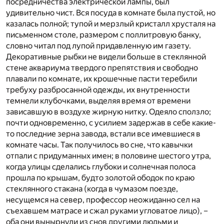
посредничества электрической лампы, был
удивительно чист. Вся посуда в комнате была пустой, но
казалась полной; тупой и мерзлый кристалл хрусталя на
письменном столе, размером с поллитровую банку,
словно читал под лупой придавленную им газету.
Декоративные рыбки не видели больше в стеклянной
стене аквариума твердого препятствия и свободно
плавали по комнате, их крошечные пасти теребили
требуху разбросанной одежды, их внутренности
темнели клубочками, выделяя время от времени
зависавшую в воздухе жирную нитку. Одеяло сползло;
почти одновременно, с усилием задержав в себе какие-
то последние зерна завода, встали все имевшиеся в
комнате часы. Так получилось во сне, что кавычки
отпали с придуманных имен; в половине шестого утра,
когда улицы сделались глубоки и солнечная полоса
прошла по крышам, будто золотой ободок по краю
стеклянного стакана (когда в чумазом поезде,
несущемся на север, профессор неожиданно сел на
съехавшем матрасе и сжал руками угловатое лицо), –
оба они вынырнули из снов другими людьми и