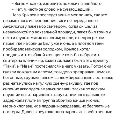
– Вы немножко, извините, похожи на идейного.
– Нет, я, честное слово, не сумасшедший…
Чего Крылов впоследствии не мог понять, так это
незаметного исчезновения так и не переданного
Анфилогову пакета со свитером. Когда он шел за
незнакомкой по вокзальной площади, пакет был точно у
него и глухо шмякал по ногам; после, в непрогретом
парке, где на солнце был уже июнь, а в плотной тени
пробирало майским холодком, Крылов хотел
предложить озябшей женщине хотя бы набросить
свитер на плечи – но, кажется, пакет был в это время у
“Тани”, и “Иван” постеснялся на него указать. Потом они
гуляли по крутым аллеям, то и дело превращавшимся в
бетонные, грубым гипсом запломбированные лестницы;
раз наткнулись на гулкую сцену-ракушку, где под
сипение аккордеона вальсировали, таская по доскам
опухшие ноги, нарядные старухи, немного дальше их
задержала плотная группа обритых юнцов и юниц,
мерно хлопавших в ладоши и раздававших бесплатные
постеры. Далее в неухоженных зарослях, свойственных