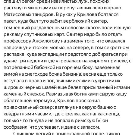
спешил бегом среди извилистых луж, похожих
растянутыми позами на перепутавших лево и право
Матиссовых танцоров. В руках у Крылова болтался
пакет, куда был туго забит верблюжий свитер,
темневший раздавленным волосом сквозь полинявшую
рекламу спутниковых карт. Свитер надо было отдать
профессору Анфилогову на замену того, что оказался
напрочь уничтожен молью: на севере, в том секретном
распадке, куда экспедиции предстояло добираться при
удаче три недели и где угревалась на жирном припеке, с
потрепанной бабочкой на горячем боку, завезенная
зимой на снегоходе бочка бензина, весна еще только
вступала в права и под пьяными елями в укрытии их
широких черных шалей еще белел присыпанный иглами
каменный снежок. Размазывая ботинками сырую кашу
облетевшей черемухи, Крылов проскочил
привокзальный сквер; взглянув на серую башню с
квадратными часами, где стрелка, как палка слепца,
только что ткнула и не попала в римскую IV, он
сообразил, что успевает, и даже с запасом.
Слишком легкий в привокзальной толпе, тяжко