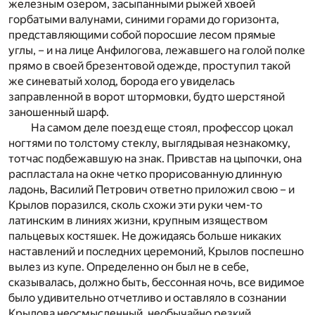
железным озером, засыпанными рыжей хвоей
горбатыми валунами, синими горами до горизонта,
представляющими собой поросшие лесом прямые
углы, – и на лице Анфилогова, лежавшего на голой полке
прямо в своей брезентовой одежде, проступил такой
же синеватый холод, борода его увиделась
заправленной в ворот штормовки, будто шерстяной
заношенный шарф.
На самом деле поезд еще стоял, профессор цокал
ногтями по толстому стеклу, выглядывая незнакомку,
тотчас подбежавшую на знак. Привстав на цыпочки, она
распластала на окне четко прорисованную длинную
ладонь, Василий Петрович ответно приложил свою – и
Крылов поразился, сколь схожи эти руки чем-то
латинским в линиях жизни, крупным изяществом
пальцевых костяшек. Не дожидаясь больше никаких
наставлений и последних церемоний, Крылов поспешно
вылез из купе. Определенно он был не в себе,
сказывалась, должно быть, бессонная ночь, все видимое
было удивительно отчетливо и оставляло в сознании
Крылова неосмысленный, необычайно резкий