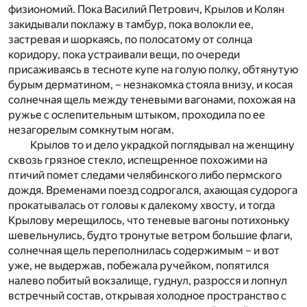
физиономий. Пока Василий Петрович, Крылов и Колян
закидывали поклажу в тамбур, пока волокли ее,
застревая и шоркаясь, по полосатому от солнца
коридору, пока устраивали вещи, по очереди
присаживаясь в тесноте купе на голую полку, обтянутую
бурым дерматином, – незнакомка стояла внизу, и косая
солнечная щель между теневыми вагонами, похожая на
ружье с ослепительным штыком, проходила по ее
незагорелым сомкнутым ногам.
Крылов то и дело украдкой поглядывал на женщину
сквозь грязное стекло, испещренное похожими на
птичий помет следами челябинского либо пермского
дождя. Временами поезд содрогался, ахающая судорога
прокатывалась от головы к далекому хвосту, и тогда
Крылову мерещилось, что теневые вагоны потихоньку
шевельнулись, будто тронутые ветром большие флаги,
солнечная щель переполнилась содержимым – и вот
уже, не выдержав, побежала ручейком, попятился
налево побитый вокзалище, гуднул, разросся и лопнул
встречный состав, открывая холодное пространство с