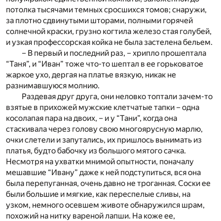
потолка тысячами темных сросшихся томов; снаружи,
за плотно сдвинутыми шторами, полными горячей
солнечной краски, грузно когтила железо стая голубей,
и узкая профессорская койка не была застелена бельем.
– В первый и последний раз, – хрипло прошептала
“Таня”, и “Иван” тоже что-то шептал в ее горьковатое
жаркое ухо, дергая на платье вязкую, никак не
разнимавшуюся молнию.
Раздевая друг друга, они неловко топтали зачем-то
взятые в прихожей мужские клетчатые тапки – одна
косолапая пара на двоих, – и у “Тани”, когда она
стаскивала через голову свою многоярусную марлю,
очки слетели и запутались, их пришлось вынимать из
платья, будто бабочку из большого мятого сачка.
Несмотря на ухватки мнимой опытности, поначалу
мешавшие “Ивану” даже к ней подступиться, вся она
была перепуганная, очень давно не троганная. Соски ее
были большие и мягкие, как переспелые сливы, на
узком, немного осевшем животе обнаружился шрам,
похожий на нитку вареной лапши. На коже ее,