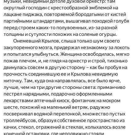
музыки, невидимый дотоле духовой оркестр: там
округлый господин с крестообразной эмблемой на
лацкане пиджака, повторяемой бородатыми от кистей
партийными штандартами, вышагивал походкой голубя
перед строем каких-то полувоенных, из-за разной
толщины и сутулости похожих на соленые огурцы.
Онемевший Крылов, слыша только шум своего
закупоренного мозга, придержал незнакомку за локоть
и попытался улыбнуться. Женщина освободилась, мягко
пожав плечом, и, не глядя на оркестр и строй, тихонько
двинулась совсем в другую сторону – как бы пробуя на
прочность соединившую ее и Крылова невидимую
ниточку. Там, куда она направлялась, все было ярче,
лучше, чем на три другие стороны света: приманчиво
пестрел нарядными, подарочно оформленными
лекарствами аптечный киоск, фонтанчик на мокром
шесте, похожий на маленький ветряк, радужно
посверкивал водяной перепонкой, множество пустых
троллейбусов, образуя собственное пространство из
качки, стекол, отражений в стеклах, колыхалось возле
конечной остановки, где неподвижно стояли