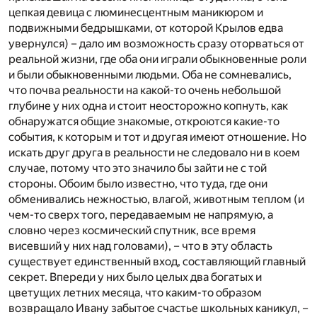
цепкая девица с люминесцентным маникюром и
подвижными бедрышками, от которой Крылов едва
увернулся) – дало им возможность сразу оторваться от
реальной жизни, где оба они играли обыкновенные роли
и были обыкновенными людьми. Оба не сомневались,
что почва реальности на какой-то очень небольшой
глубине у них одна и стоит неосторожно копнуть, как
обнаружатся общие знакомые, откроются какие-то
события, к которым и тот и другая имеют отношение. Но
искать друг друга в реальности не следовало ни в коем
случае, потому что это значило бы зайти не с той
стороны. Обоим было известно, что туда, где они
обменивались нежностью, влагой, животным теплом (и
чем-то сверх того, передаваемым не напрямую, а
словно через космический спутник, все время
висевший у них над головами), – что в эту область
существует единственный вход, составляющий главный
секрет. Впереди у них было целых два богатых и
цветущих летних месяца, что каким-то образом
возвращало Ивану забытое счастье школьных каникул, –