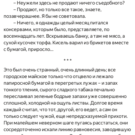
– Неужели здесь не продают ничего съедобного?
– Продают, но только все такое, знаете,
позавчерашнее. Я бы не советовала.
– Ничего, я однажды целый месяц питался
консервами, которым было, представляете, по
восемнадцать лет. Вскрываешь банку, а там не мясо, а
сухой кусочек торфа. Кисель варил из брикетов вместе
с бумагой, приросло…
* * *
Это был очень странный, очень длинный день; все
городское майское только что отцвело и лежало
папиросной бумагой в перегретых лужах – и запах
тонкого тления, сырого сладкого табака печально
переслаивал зеленые бодрые запахи уже совершенно
сплошной, холодной на ощупь листвы. Долгое время
каждый считал, что тот, другой, его ведет, а сам он
только следует чужой, еще непредсказуемой прихоти.
При малейшем неверном шаге пугаясь расстаться, они
сосредоточенно искали линию равновесия, заводившую