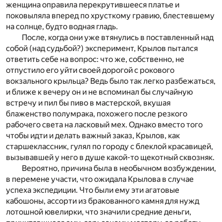
женщина оправила перекрутившееся платье и
поковыляла вперед по хрусткому гравию, блестевшему
на солнце, будто водная гладь.
После, когда они уже втянулись в поставленный над
собой (над судьбой?) эксперимент, Крылов пытался
ответить себе на вопрос: что же, собственно, не
отпустило его уйти своей дорогой с рокового
вокзального крыльца? Ведь было так легко разбежаться,
и ближе к вечеру он и не вспоминал бы случайную
встречу и пил бы пиво в мастерской, вкушая
блаженство полумрака, похожего после резкого
рабочего света на ласковый мех. Однако вместо того
чтобы идти и делать важный заказ, Крылов, как
старшеклассник, гулял по городу с блеклой красавицей,
вызывавшей у него в душе какой-то щекотный сквозняк.
Вероятно, причина была в необычном возбуждении,
в перемене участи, что ожидала Крылова в случае
успеха экспедиции. Что были ему эти агатовые
кабошоны, ассорти из бракованного камня для нужд
лотошной ювелирки, что значили средние деньги,