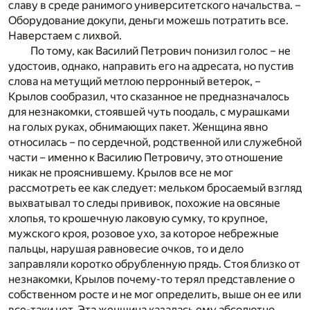
славу в среде ранимого университетского начальства. –
Оборудование докупи, деньги можешь потратить все.
Наверстаем с лихвой.
По тому, как Василий Петрович понизил голос – не
удостоив, однако, направить его на адресата, но пустив
слова на метущий метлою перронный ветерок, –
Крылов сообразил, что сказанное не предназначалось
для незнакомки, стоявшей чуть поодаль, с мурашками
на голых руках, обнимающих пакет. Женщина явно
относилась – по сердечной, родственной или служебной
части – именно к Василию Петровичу, это отношение
никак не прояснившему. Крылов все не мог
рассмотреть ее как следует: мельком бросаемый взгляд
выхватывал то следы прививок, похожие на овсяные
хлопья, то крошечную лаковую сумку, то крупное,
мужского кроя, розовое ухо, за которое небрежные
пальцы, нарушая равновесие очков, то и дело
заправляли коротко обрубленную прядь. Стоя близко от
незнакомки, Крылов почему-то терял представление о
собственном росте и не мог определить, выше он ее или
все-таки нет. Эта женщина казалась ему абсолютно