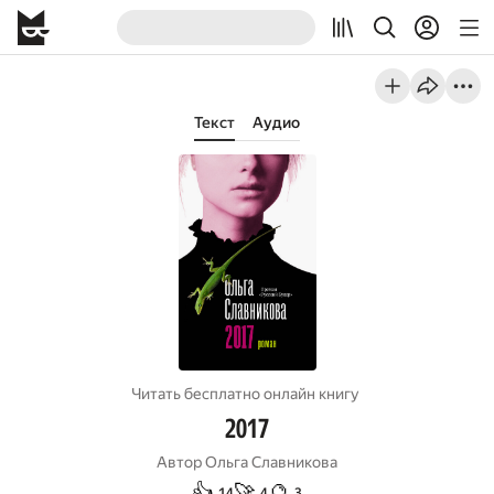
Текст
Аудио
Читать бесплатно онлайн книгу
2017
Автор
Ольга Славникова
👍
🚀
🔮
14
4
3