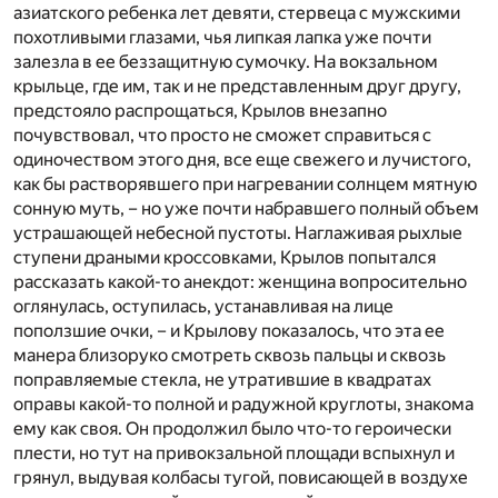
азиатского ребенка лет девяти, стервеца с мужскими
похотливыми глазами, чья липкая лапка уже почти
залезла в ее беззащитную сумочку. На вокзальном
крыльце, где им, так и не представленным друг другу,
предстояло распрощаться, Крылов внезапно
почувствовал, что просто не сможет справиться с
одиночеством этого дня, все еще свежего и лучистого,
как бы растворявшего при нагревании солнцем мятную
сонную муть, – но уже почти набравшего полный объем
устрашающей небесной пустоты. Наглаживая рыхлые
ступени драными кроссовками, Крылов попытался
рассказать какой-то анекдот: женщина вопросительно
оглянулась, оступилась, устанавливая на лице
поползшие очки, – и Крылову показалось, что эта ее
манера близоруко смотреть сквозь пальцы и сквозь
поправляемые стекла, не утратившие в квадратах
оправы какой-то полной и радужной круглоты, знакома
ему как своя. Он продолжил было что-то героически
плести, но тут на привокзальной площади вспыхнул и
грянул, выдувая колбасы тугой, повисающей в воздухе