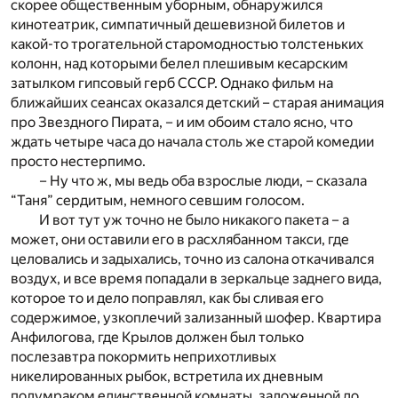
скорее общественным уборным, обнаружился
кинотеатрик, симпатичный дешевизной билетов и
какой-то трогательной старомодностью толстеньких
колонн, над которыми белел плешивым кесарским
затылком гипсовый герб СССР. Однако фильм на
ближайших сеансах оказался детский – старая анимация
про Звездного Пирата, – и им обоим стало ясно, что
ждать четыре часа до начала столь же старой комедии
просто нестерпимо.
– Ну что ж, мы ведь оба взрослые люди, – сказала
“Таня” сердитым, немного севшим голосом.
И вот тут уж точно не было никакого пакета – а
может, они оставили его в расхлябанном такси, где
целовались и задыхались, точно из салона откачивался
воздух, и все время попадали в зеркальце заднего вида,
которое то и дело поправлял, как бы сливая его
содержимое, узкоплечий зализанный шофер. Квартира
Анфилогова, где Крылов должен был только
послезавтра покормить неприхотливых
никелированных рыбок, встретила их дневным
полумраком единственной комнаты, заложенной до