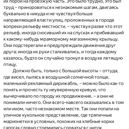
их порой на проезжую часть. Это было трудно, это был
труд – приноровиться к незнакомым шагам, двигаясь
буквально в никуда и не чувствуя больше
направляющей власти улиц, проложенных в городе
вопреки рельефу местности, – чувствуя разве что этот
рельеф, иногда сносивший их на спусках и прибивавший
к какому-нибудь мраморному магазинному крыльцу.
Они подстерегали и предупреждали движения друг
друга; иногда их руки сталкивались, и тогда каждому
казалось, будто он случайно тронул в воздухе летящую
птицу.
Должно быть, только с большой высоты – оттуда,
где висел, пылясь в воздушной солнечной толще,
маленький рекламный дирижабль, – можно было как-то
понять и прочесть ту неуверенную кривую, что
вычерчивало по городу их продвижение, – а они не
понимали ничего. Они всего-навсего оказывались в том
или ином, часто незнакомом месте. Так они попали на
уличное кукольное представление, где тряпичные
марионетки в условных, похожих на хлебные корки
сапогах словно стремились сорваться с ниток