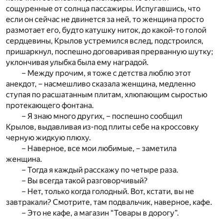
сощуренные от солнца пассажиры. Испугавшись, что
если он сейчас не двинется за ней, то женщина просто
размотает его, будто катушку ниток, до какой-то голой
сердцевины, Крылов устремился вслед, подстроился,
пришаркнул, поспешно договаривая прерванную шутку;
уклончивая улыбка была ему наградой.
– Между прочим, я тоже с детства люблю этот
анекдот, – насмешливо сказала женщина, медленно
ступая по расшатанным плитам, хлюпающим сыростью
протекающего фонтана.
– Я знаю много других, – поспешно сообщил
Крылов, выдавливая из-под плиты себе на кроссовку
черную жидкую плюху.
– Наверное, все мои любимые, – заметила
женщина.
– Тогда я каждый расскажу по четыре раза.
– Вы всегда такой разговорчивый?
– Нет, только когда голодный. Вот, кстати, вы не
завтракали? Смотрите, там подвальчик, наверное, кафе.
– Это не кафе, а магазин “Товары в дорогу”.