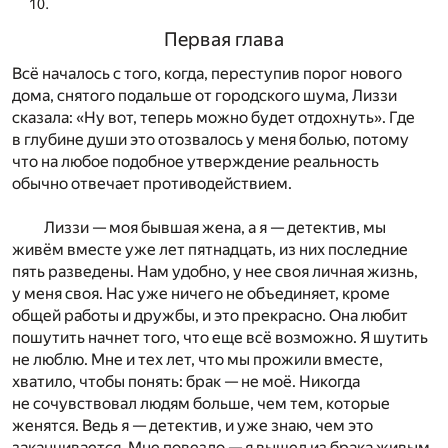
Первая глава
Всё началось с того, когда, переступив порог нового
дома, снятого подальше от городского шума, Лиззи
сказала: «Ну вот, теперь можно будет отдохнуть». Где
в глубине души это отозвалось у меня болью, потому
что на любое подобное утверждение реальность
обычно отвечает противодействием.
Лиззи — моя бывшая жена, а я — детектив, мы
живём вместе уже лет пятнадцать, из них последние
пять разведены. Нам удобно, у нее своя личная жизнь,
у меня своя. Нас уже ничего не объединяет, кроме
общей работы и дружбы, и это прекрасно. Она любит
пошутить начнет того, что еще всё возможно. Я шутить
не люблю. Мне и тех лет, что мы прожили вместе,
хватило, чтобы понять: брак — не моё. Никогда
не сочувствовал людям больше, чем тем, которые
женятся. Ведь я — детектив, и уже знаю, чем это
заканчивается. Мне повезло — я вышел из брака живым,