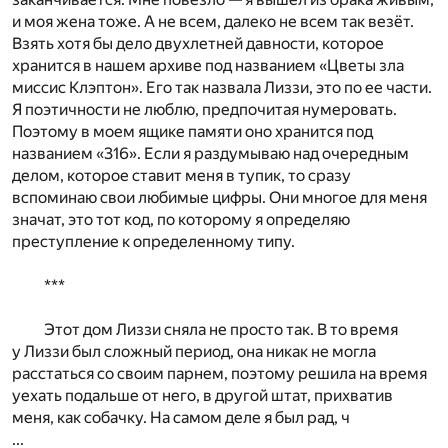
и моя жена тоже. А не всем, далеко не всем так везёт.
Взять хотя бы дело двухлетней давности, которое
хранится в нашем архиве под названием «Цветы зла
миссис Клэптон». Его так назвала Лиззи, это по ее части.
Я поэтичности не люблю, предпочитая нумеровать.
Поэтому в моем ящике памяти оно хранится под
названием «316». Если я раздумываю над очередным
делом, которое ставит меня в тупик, то сразу
вспоминаю свои любимые цифры. Они многое для меня
значат, это тот код, по которому я определяю
преступление к определенному типу.
***
Этот дом Лиззи сняла не просто так. В то время
у Лиззи был сложный период, она никак не могла
расстаться со своим парнем, поэтому решила на время
уехать подальше от него, в другой штат, прихватив
меня, как собачку. На самом деле я был рад, ч
...