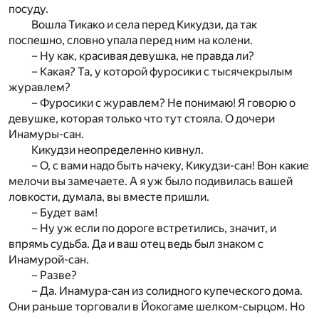
посуду.
Вошла Тикако и села перед Кикудзи, да так
поспешно, словно упала перед ним на колени.
– Ну как, красивая девушка, не правда ли?
– Какая? Та, у которой фуросики с тысячекрылым
журавлем?
– Фуросики с журавлем? Не понимаю! Я говорю о
девушке, которая только что тут стояла. О дочери
Инамуры-сан.
Кикудзи неопределенно кивнул.
– О, с вами надо быть начеку, Кикудзи-сан! Вон какие
мелочи вы замечаете. А я уж было подивилась вашей
ловкости, думала, вы вместе пришли.
– Будет вам!
– Ну уж если по дороге встретились, значит, и
впрямь судьба. Да и ваш отец ведь был знаком с
Инамурой-сан.
– Разве?
– Да. Инамура-сан из солидного купеческого дома.
Они раньше торговали в Йокогаме шелком-сырцом. Но