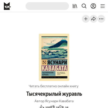
Читать бесплатно онлайн книгу
Тысячекрылый журавль
Автор
Ясунари Кавабата
👍
👎
🚀
105
19
16