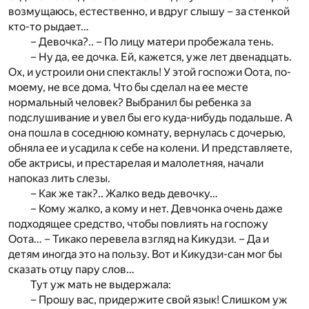
возмущаюсь, естественно, и вдруг слышу – за стенкой
кто-то рыдает…
– Девочка?.. – По лицу матери пробежала тень.
– Ну да, ее дочка. Ей, кажется, уже лет двенадцать.
Ох, и устроили они спектакль! У этой госпожи Оота, по-
моему, не все дома. Что бы сделал на ее месте
нормальный человек? Выбранил бы ребенка за
подслушивание и увел бы его куда-нибудь подальше. А
она пошла в соседнюю комнату, вернулась с дочерью,
обняла ее и усадила к себе на колени. И представляете,
обе актрисы, и престарелая и малолетняя, начали
напоказ лить слезы.
– Как же так?.. Жалко ведь девочку…
– Кому жалко, а кому и нет. Девчонка очень даже
подходящее средство, чтобы повлиять на госпожу
Оота… – Тикако перевела взгляд на Кикудзи. – Да и
детям иногда это на пользу. Вот и Кикудзи-сан мог бы
сказать отцу пару слов…
Тут уж мать не выдержала:
– Прошу вас, придержите свой язык! Слишком уж