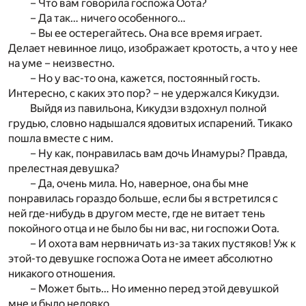
– Что вам говорила госпожа Оота?
– Да так… ничего особенного…
– Вы ее остерегайтесь. Она все время играет.
Делает невинное лицо, изображает кротость, а что у нее
на уме – неизвестно.
– Но у вас-то она, кажется, постоянный гость.
Интересно, с каких это пор? – не удержался Кикудзи.
Выйдя из павильона, Кикудзи вздохнул полной
грудью, словно надышался ядовитых испарений. Тикако
пошла вместе с ним.
– Ну как, понравилась вам дочь Инамуры? Правда,
прелестная девушка?
– Да, очень мила. Но, наверное, она бы мне
понравилась гораздо больше, если бы я встретился с
ней где-нибудь в другом месте, где не витает тень
покойного отца и не было бы ни вас, ни госпожи Оота.
– И охота вам нервничать из-за таких пустяков! Уж к
этой-то девушке госпожа Оота не имеет абсолютно
никакого отношения.
– Может быть… Но именно перед этой девушкой
мне и было неловко.