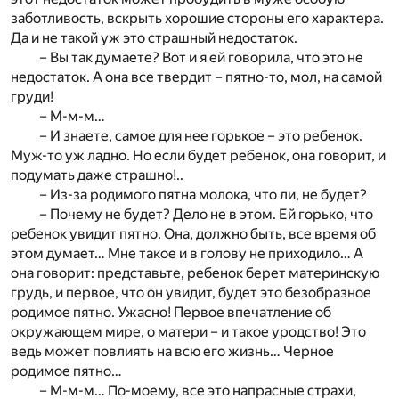
заботливость, вскрыть хорошие стороны его характера.
Да и не такой уж это страшный недостаток.
– Вы так думаете? Вот и я ей говорила, что это не
недостаток. А она все твердит – пятно-то, мол, на самой
груди!
– М-м-м…
– И знаете, самое для нее горькое – это ребенок.
Муж-то уж ладно. Но если будет ребенок, она говорит, и
подумать даже страшно!..
– Из-за родимого пятна молока, что ли, не будет?
– Почему не будет? Дело не в этом. Ей горько, что
ребенок увидит пятно. Она, должно быть, все время об
этом думает… Мне такое и в голову не приходило… А
она говорит: представьте, ребенок берет материнскую
грудь, и первое, что он увидит, будет это безобразное
родимое пятно. Ужасно! Первое впечатление об
окружающем мире, о матери – и такое уродство! Это
ведь может повлиять на всю его жизнь… Черное
родимое пятно…
– М-м-м… По-моему, все это напрасные страхи,