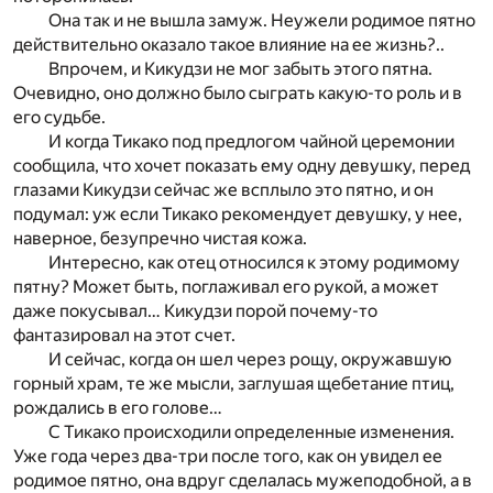
Она так и не вышла замуж. Неужели родимое пятно
действительно оказало такое влияние на ее жизнь?..
Впрочем, и Кикудзи не мог забыть этого пятна.
Очевидно, оно должно было сыграть какую-то роль и в
его судьбе.
И когда Тикако под предлогом чайной церемонии
сообщила, что хочет показать ему одну девушку, перед
глазами Кикудзи сейчас же всплыло это пятно, и он
подумал: уж если Тикако рекомендует девушку, у нее,
наверное, безупречно чистая кожа.
Интересно, как отец относился к этому родимому
пятну? Может быть, поглаживал его рукой, а может
даже покусывал… Кикудзи порой почему-то
фантазировал на этот счет.
И сейчас, когда он шел через рощу, окружавшую
горный храм, те же мысли, заглушая щебетание птиц,
рождались в его голове…
С Тикако происходили определенные изменения.
Уже года через два-три после того, как он увидел ее
родимое пятно, она вдруг сделалась мужеподобной, а в