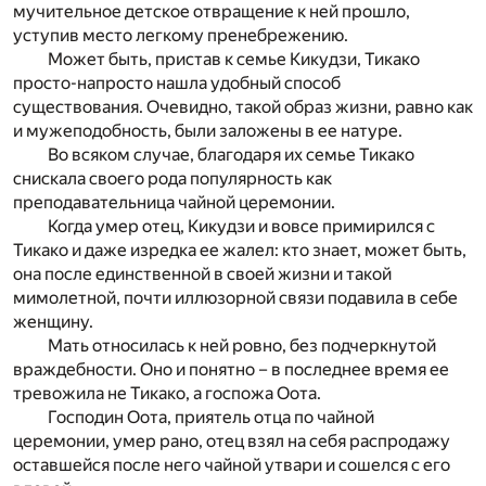
мучительное детское отвращение к ней прошло,
уступив место легкому пренебрежению.
Может быть, пристав к семье Кикудзи, Тикако
просто-напросто нашла удобный способ
существования. Очевидно, такой образ жизни, равно как
и мужеподобность, были заложены в ее натуре.
Во всяком случае, благодаря их семье Тикако
снискала своего рода популярность как
преподавательница чайной церемонии.
Когда умер отец, Кикудзи и вовсе примирился с
Тикако и даже изредка ее жалел: кто знает, может быть,
она после единственной в своей жизни и такой
мимолетной, почти иллюзорной связи подавила в себе
женщину.
Мать относилась к ней ровно, без подчеркнутой
враждебности. Оно и понятно – в последнее время ее
тревожила не Тикако, а госпожа Оота.
Господин Оота, приятель отца по чайной
церемонии, умер рано, отец взял на себя распродажу
оставшейся после него чайной утвари и сошелся с его