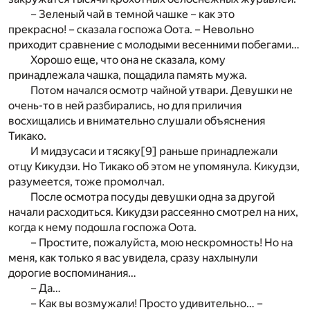
– Зеленый чай в темной чашке – как это
прекрасно! – сказала госпожа Оота. – Невольно
приходит сравнение с молодыми весенними побегами…
Хорошо еще, что она не сказала, кому
принадлежала чашка, пощадила память мужа.
Потом начался осмотр чайной утвари. Девушки не
очень-то в ней разбирались, но для приличия
восхищались и внимательно слушали объяснения
Тикако.
И мидзусаси и тясяку
[9]
раньше принадлежали
отцу Кикудзи. Но Тикако об этом не упомянула. Кикудзи,
разумеется, тоже промолчал.
После осмотра посуды девушки одна за другой
начали расходиться. Кикудзи рассеянно смотрел на них,
когда к нему подошла госпожа Оота.
– Простите, пожалуйста, мою нескромность! Но на
меня, как только я вас увидела, сразу нахлынули
дорогие воспоминания…
– Да…
– Как вы возмужали! Просто удивительно… –