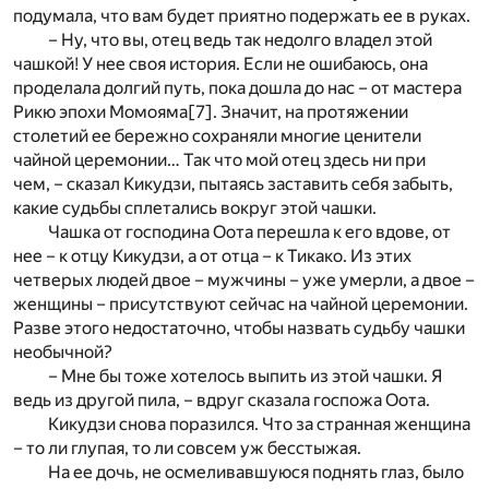
подумала, что вам будет приятно подержать ее в руках.
– Ну, что вы, отец ведь так недолго владел этой
чашкой! У нее своя история. Если не ошибаюсь, она
проделала долгий путь, пока дошла до нас – от мастера
Рикю эпохи Момояма
[7]
. Значит, на протяжении
столетий ее бережно сохраняли многие ценители
чайной церемонии… Так что мой отец здесь ни при
чем, – сказал Кикудзи, пытаясь заставить себя забыть,
какие судьбы сплетались вокруг этой чашки.
Чашка от господина Оота перешла к его вдове, от
нее – к отцу Кикудзи, а от отца – к Тикако. Из этих
четверых людей двое – мужчины – уже умерли, а двое –
женщины – присутствуют сейчас на чайной церемонии.
Разве этого недостаточно, чтобы назвать судьбу чашки
необычной?
– Мне бы тоже хотелось выпить из этой чашки. Я
ведь из другой пила, – вдруг сказала госпожа Оота.
Кикудзи снова поразился. Что за странная женщина
– то ли глупая, то ли совсем уж бесстыжая.
На ее дочь, не осмеливавшуюся поднять глаз, было