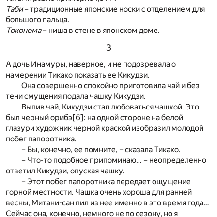
Таби
– традиционные японские носки с отделением для
большого пальца.
Токонома
– ниша в стене в японском доме.
3
А дочь Инамуры, наверное, и не подозревала о
намерении Тикако показать ее Кикудзи.
Она совершенно спокойно приготовила чай и без
тени смущения подала чашку Кикудзи.
Выпив чай, Кикудзи стал любоваться чашкой. Это
был черный орибэ
[6]
: на одной стороне на белой
глазури художник черной краской изобразил молодой
побег папоротника.
– Вы, конечно, ее помните, – сказала Тикако.
– Что-то подобное припоминаю… – неопределенно
ответил Кикудзи, опуская чашку.
– Этот побег папоротника передает ощущение
горной местности. Чашка очень хороша для ранней
весны, Митани-сан пил из нее именно в это время года…
Сейчас она, конечно, немного не по сезону, но я