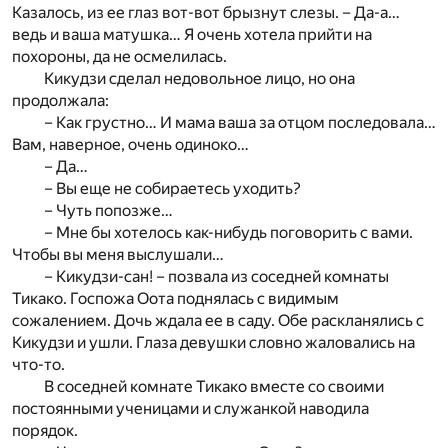
Казалось, из ее глаз вот-вот брызнут слезы. – Да-а…
ведь и ваша матушка… Я очень хотела прийти на
похороны, да не осмелилась.
Кикудзи сделал недовольное лицо, но она
продолжала:
– Как грустно… И мама ваша за отцом последовала…
Вам, наверное, очень одиноко…
– Да…
– Вы еще не собираетесь уходить?
– Чуть попозже…
– Мне бы хотелось как-нибудь поговорить с вами.
Чтобы вы меня выслушали…
– Кикудзи-сан! – позвала из соседней комнаты
Тикако. Госпожа Оота поднялась с видимым
сожалением. Дочь ждала ее в саду. Обе раскланялись с
Кикудзи и ушли. Глаза девушки словно жаловались на
что-то.
В соседней комнате Тикако вместе со своими
постоянными ученицами и служанкой наводила
порядок.