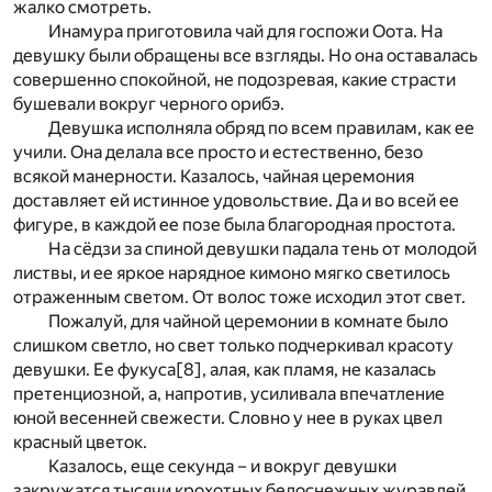
жалко смотреть.
Инамура приготовила чай для госпожи Оота. На
девушку были обращены все взгляды. Но она оставалась
совершенно спокойной, не подозревая, какие страсти
бушевали вокруг черного орибэ.
Девушка исполняла обряд по всем правилам, как ее
учили. Она делала все просто и естественно, безо
всякой манерности. Казалось, чайная церемония
доставляет ей истинное удовольствие. Да и во всей ее
фигуре, в каждой ее позе была благородная простота.
На сёдзи за спиной девушки падала тень от молодой
листвы, и ее яркое нарядное кимоно мягко светилось
отраженным светом. От волос тоже исходил этот свет.
Пожалуй, для чайной церемонии в комнате было
слишком светло, но свет только подчеркивал красоту
девушки. Ее фукуса
[8]
, алая, как пламя, не казалась
претенциозной, а, напротив, усиливала впечатление
юной весенней свежести. Словно у нее в руках цвел
красный цветок.
Казалось, еще секунда – и вокруг девушки
закружатся тысячи крохотных белоснежных журавлей.