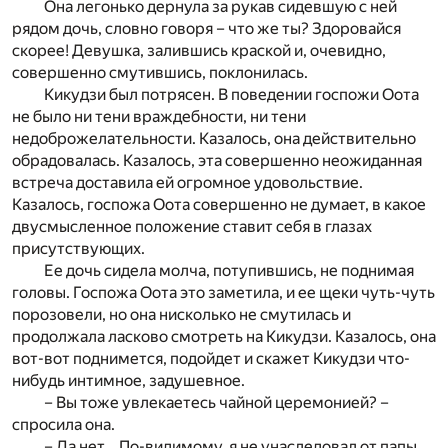
Она легонько дернула за рукав сидевшую с ней
рядом дочь, словно говоря – что же ты? Здоровайся
скорее! Девушка, залившись краской и, очевидно,
совершенно смутившись, поклонилась.
Кикудзи был потрясен. В поведении госпожи Оота
не было ни тени враждебности, ни тени
недоброжелательности. Казалось, она действительно
обрадовалась. Казалось, эта совершенно неожиданная
встреча доставила ей огромное удовольствие.
Казалось, госпожа Оота совершенно не думает, в какое
двусмысленное положение ставит себя в глазах
присутствующих.
Ее дочь сидела молча, потупившись, не поднимая
головы. Госпожа Оота это заметила, и ее щеки чуть-чуть
порозовели, но она нисколько не смутилась и
продолжала ласково смотреть на Кикудзи. Казалось, она
вот-вот поднимется, подойдет и скажет Кикудзи что-
нибудь интимное, задушевное.
– Вы тоже увлекаетесь чайной церемонией? –
спросила она.
– Да нет… По-видимому, я не унаследовал от папы