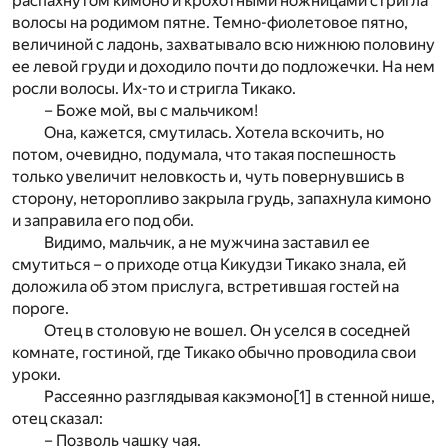
распахнутом кимоно и крохотными ножницами стригла
волосы на родимом пятне. Темно-фиолетовое пятно,
величиной с ладонь, захватывало всю нижнюю половину
ее левой груди и доходило почти до подложечки. На нем
росли волосы. Их-то и стригла Тикако.
– Боже мой, вы с мальчиком!
Она, кажется, смутилась. Хотела вскочить, но
потом, очевидно, подумала, что такая поспешность
только увеличит неловкость и, чуть повернувшись в
сторону, неторопливо закрыла грудь, запахнула кимоно
и заправила его под оби.
Видимо, мальчик, а не мужчина заставил ее
смутиться – о приходе отца Кикудзи Тикако знала, ей
доложила об этом прислуга, встретившая гостей на
пороге.
Отец в столовую не вошел. Он уселся в соседней
комнате, гостиной, где Тикако обычно проводила свои
уроки.
Рассеянно разглядывая какэмоно
[1]
в стенной нише,
отец сказал:
– Позволь чашку чая.