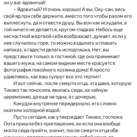
он у вас ядовитый!
– Ядовитый? И очень хорошо! А вы, Оку-сан, весь
свой яд при себе держите, вместо того чтобы разом его
выплеснуть, да и отвести душу. Вы вон как исхудали, а
той ничего не делается, кругом гладкая. Небось еще
несчастной жертвой себя воображает, думает, если у
нее случилось горе, то можно вздыхать и плакать
напоказ, а гадости делать исподтишка. Нет, вы
представьте только: в гостиной, где она принимает
вашего мужа, на самом видном месте красуется
фотография покойного хозяина дома! Я просто
удивляюсь, как ваш супруг все это терпит!
И вот сейчас, после смерти отца, эта дама, которую
Тикако так поносила, явилась сюда, на чайную
церемонию, да еще не одна, а с дочерью.
Кикудзи внутренне передернуло, его словно
окатили холодной водой.
Пусть сегодня, как утверждает Тикако, госпожа
Оота пришла без приглашения, но если она вообще
могла сюда прийти, значит, после смерти отца обе