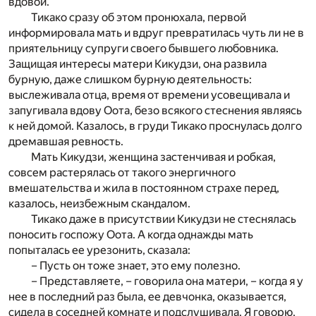
вдовой.
Тикако сразу об этом пронюхала, первой
информировала мать и вдруг превратилась чуть ли не в
приятельницу супруги своего бывшего любовника.
Защищая интересы матери Кикудзи, она развила
бурную, даже слишком бурную деятельность:
выслеживала отца, время от времени усовещивала и
запугивала вдову Оота, безо всякого стеснения являясь
к ней домой. Казалось, в груди Тикако проснулась долго
дремавшая ревность.
Мать Кикудзи, женщина застенчивая и робкая,
совсем растерялась от такого энергичного
вмешательства и жила в постоянном страхе перед,
казалось, неизбежным скандалом.
Тикако даже в присутствии Кикудзи не стеснялась
поносить госпожу Оота. А когда однажды мать
попыталась ее урезонить, сказала:
– Пусть он тоже знает, это ему полезно.
– Представляете, – говорила она матери, – когда я у
нее в последний раз была, ее девчонка, оказывается,
сидела в соседней комнате и подслушивала. Я говорю,