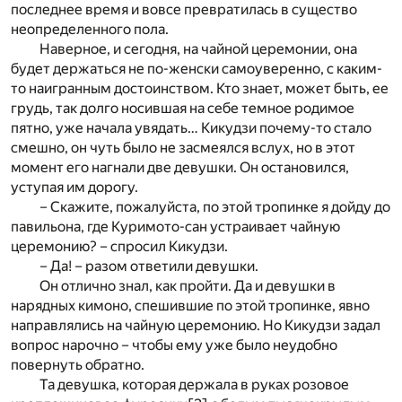
последнее время и вовсе превратилась в существо
неопределенного пола.
Наверное, и сегодня, на чайной церемонии, она
будет держаться не по-женски самоуверенно, с каким-
то наигранным достоинством. Кто знает, может быть, ее
грудь, так долго носившая на себе темное родимое
пятно, уже начала увядать… Кикудзи почему-то стало
смешно, он чуть было не засмеялся вслух, но в этот
момент его нагнали две девушки. Он остановился,
уступая им дорогу.
– Скажите, пожалуйста, по этой тропинке я дойду до
павильона, где Куримото-сан устраивает чайную
церемонию? – спросил Кикудзи.
– Да! – разом ответили девушки.
Он отлично знал, как пройти. Да и девушки в
нарядных кимоно, спешившие по этой тропинке, явно
направлялись на чайную церемонию. Но Кикудзи задал
вопрос нарочно – чтобы ему уже было неудобно
повернуть обратно.
Та девушка, которая держала в руках розовое