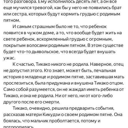
того разговора. Ему исполнилось десять лет, а он все
еще мучился тревогой, как бы у него не появились брат
или сестра, которых будут кормить грудью с родимым
пятном.
И самым страшным было не то, что ребенок
появится в чужом доме, а то, что вообще будет жить на
свете ребенок, вскормленный грудью с огромным,
покрытым волосами родимым пятном. В этом существе
будет что-то дьявольское, что всегда будет внушать
ужас.
К счастью, Тикако никого не родила. Наверное, отец
не допустил этого. Кто знает, может быть, печальная
история о младенце и родимом пятне, заставившая мать
прослезиться, была придумана и внушена Тикако отцом.
Само собой разумеется, он не жаждал иметь ребенка от
Тикако, и она не родила. Ни от него, ни от кого-либо
другого после его смерти.
Тикако, очевидно, решила предварить события,
рассказав матери Кикудзи о своем родимом пятне. Она
боялась, что мальчик проболтается, потому и
поторопилась.