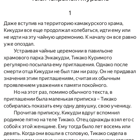
1
Даже вступив на территорию камакурского храма,
Кикудзи все еще продолжал колебаться, идти ему или
не идти на эту чайную церемонию. К началу он все равно
уже опоздал.
Устраивая чайные церемонии в павильоне
храмового парка Энкакудзи, Тикако Куримото
регулярно посылала ему приглашения. Однако после
смерти отца Кикудзи не был там ни разу. Он не придавал
значения этим приглашениям, считая их обычным
проявлением уважения к памяти покойного.
Но на этот раз, помимо обычного текста, в
приглашении была маленькая приписка – Тикако
собиралась показать ему одну девушку, свою ученицу.
Прочитав приписку, Кикудзи вдруг вспомнил
родимое пятно на теле Тикако. Отец однажды взял его с
собой к этой женщине. Ему тогда было лет восемь или
девять. Когда они вошли в столовую, Тикако сидела в