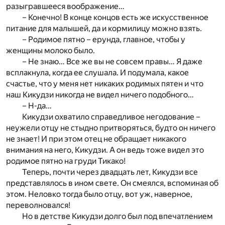
разыгравшееся воображение…
– Конечно! В конце концов есть же искусственное
питание для малышей, да и кормилицу можно взять.
– Родимое пятно – ерунда, главное, чтобы у
женщины молоко было.
– Не знаю… Все же вы не совсем правы… Я даже
всплакнула, когда ее слушала. И подумала, какое
счастье, что у меня нет никаких родимых пятен и что
наш Кикудзи никогда не видел ничего подобного…
– Н-да…
Кикудзи охватило справедливое негодование –
неужели отцу не стыдно притворяться, будто он ничего
не знает! И при этом отец не обращает никакого
внимания на него, Кикудзи. А он ведь тоже видел это
родимое пятно на груди Тикако!
Теперь, почти через двадцать лет, Кикудзи все
представлялось в ином свете. Он смеялся, вспоминая об
этом. Неловко тогда было отцу, вот уж, наверное,
переволновался!
Но в детстве Кикудзи долго был под впечатлением