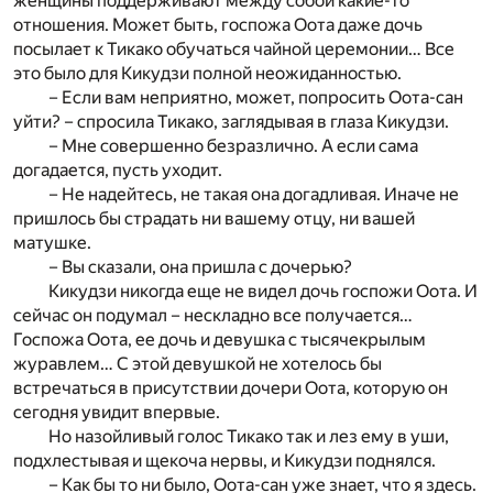
женщины поддерживают между собой какие-то
отношения. Может быть, госпожа Оота даже дочь
посылает к Тикако обучаться чайной церемонии… Все
это было для Кикудзи полной неожиданностью.
– Если вам неприятно, может, попросить Оота-сан
уйти? – спросила Тикако, заглядывая в глаза Кикудзи.
– Мне совершенно безразлично. А если сама
догадается, пусть уходит.
– Не надейтесь, не такая она догадливая. Иначе не
пришлось бы страдать ни вашему отцу, ни вашей
матушке.
– Вы сказали, она пришла с дочерью?
Кикудзи никогда еще не видел дочь госпожи Оота. И
сейчас он подумал – нескладно все получается…
Госпожа Оота, ее дочь и девушка с тысячекрылым
журавлем… С этой девушкой не хотелось бы
встречаться в присутствии дочери Оота, которую он
сегодня увидит впервые.
Но назойливый голос Тикако так и лез ему в уши,
подхлестывая и щекоча нервы, и Кикудзи поднялся.
– Как бы то ни было, Оота-сан уже знает, что я здесь.