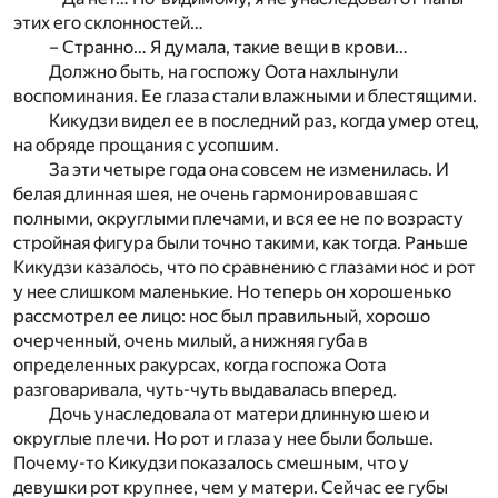
этих его склонностей…
– Странно… Я думала, такие вещи в крови…
Должно быть, на госпожу Оота нахлынули
воспоминания. Ее глаза стали влажными и блестящими.
Кикудзи видел ее в последний раз, когда умер отец,
на обряде прощания с усопшим.
За эти четыре года она совсем не изменилась. И
белая длинная шея, не очень гармонировавшая с
полными, округлыми плечами, и вся ее не по возрасту
стройная фигура были точно такими, как тогда. Раньше
Кикудзи казалось, что по сравнению с глазами нос и рот
у нее слишком маленькие. Но теперь он хорошенько
рассмотрел ее лицо: нос был правильный, хорошо
очерченный, очень милый, а нижняя губа в
определенных ракурсах, когда госпожа Оота
разговаривала, чуть-чуть выдавалась вперед.
Дочь унаследовала от матери длинную шею и
округлые плечи. Но рот и глаза у нее были больше.
Почему-то Кикудзи показалось смешным, что у
девушки рот крупнее, чем у матери. Сейчас ее губы