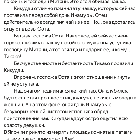
покойный господин Митани. Это его любимая чашка.
Кикудзи отлично помнил эту чашку, которую сейчас
поставила перед собой дочь Инамуры. Отец
действительно всегда пил чай из нее. Но… она досталась
отцу от вдовы Оота.
Бедная госпожа Оота! Наверное, ей сейчас очень
горько: любимую чашку покойного мужа она уступила
господину Митани, а тот взял да и подарил ее, и кому…
Тикако!
Бесчувственность и бестактность Тикако поразили
Кикудзи.
Впрочем, госпожа Оота в этом отношении ничуть
ей не уступала.
Над очагом поднимался легкий пар. Он клубился,
будто сплетая прошлое этих двух уже не очень молодых
женщин. А на этом фоне юная дочь Инамуры с
безукоризненной чистотой исполняла обряд
приготовления чая. Кикудзи вдруг остро ощутил всю
красоту девушки.
В Японии принято измерять площадь комнаты в татами,
татами равно примерно 1,5 м².