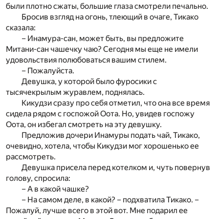
были плотно сжаты, большие глаза смотрели печально.
Бросив взгляд на огонь, тлеющий в очаге, Тикако
сказала:
– Инамура-сан, может быть, вы предложите
Митани-сан чашечку чаю? Сегодня мы еще не имели
удовольствия полюбоваться вашим стилем.
– Пожалуйста.
Девушка, у которой было фуросики с
тысячекрылым журавлем, поднялась.
Кикудзи сразу про себя отметил, что она все время
сидела рядом с госпожой Оота. Но, увидев госпожу
Оота, он избегал смотреть на эту девушку.
Предложив дочери Инамуры подать чай, Тикако,
очевидно, хотела, чтобы Кикудзи мог хорошенько ее
рассмотреть.
Девушка присела перед котелком и, чуть повернув
голову, спросила:
– А в какой чашке?
– На самом деле, в какой? – подхватила Тикако. –
Пожалуй, лучше всего в этой вот. Мне подарил ее