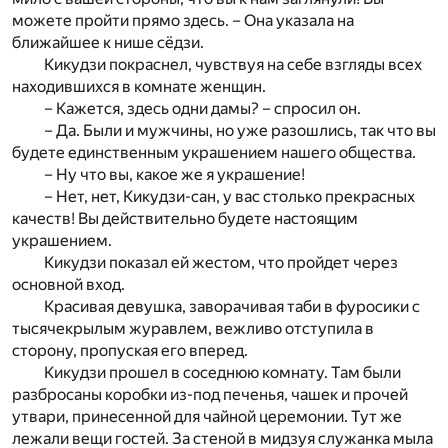
можете пройти прямо здесь. – Она указала на
ближайшее к нише сёдзи.
Кикудзи покраснел, чувствуя на себе взгляды всех
находившихся в комнате женщин.
– Кажется, здесь одни дамы? – спросил он.
– Да. Были и мужчины, но уже разошлись, так что вы
будете единственным украшением нашего общества.
– Ну что вы, какое же я украшение!
– Нет, нет, Кикудзи-сан, у вас столько прекрасных
качеств! Вы действительно будете настоящим
украшением.
Кикудзи показал ей жестом, что пройдет через
основной вход.
Красивая девушка, заворачивая таби в фуросики с
тысячекрылым журавлем, вежливо отступила в
сторону, пропуская его вперед.
Кикудзи прошел в соседнюю комнату. Там были
разбросаны коробки из-под печенья, чашек и прочей
утвари, принесенной для чайной церемонии. Тут же
лежали вещи гостей. За стеной в мидзуя служанка мыла