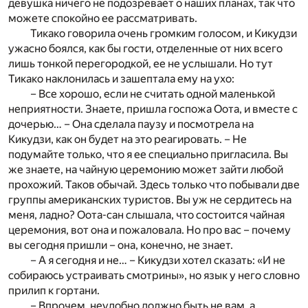
девушка ничего не подозревает о наших планах, так что
можете спокойно ее рассматривать.
Тикако говорила очень громким голосом, и Кикудзи
ужасно боялся, как бы гости, отделенные от них всего
лишь тонкой перегородкой, ее не услышали. Но тут
Тикако наклонилась и зашептала ему на ухо:
– Все хорошо, если не считать одной маленькой
неприятности. Знаете, пришла госпожа Оота, и вместе с
дочерью… – Она сделала паузу и посмотрела на
Кикудзи, как он будет на это реагировать. – Не
подумайте только, что я ее специально пригласила. Вы
же знаете, на чайную церемонию может зайти любой
прохожий. Таков обычай. Здесь только что побывали две
группы американских туристов. Вы уж не сердитесь на
меня, ладно? Оота-сан слышала, что состоится чайная
церемония, вот она и пожаловала. Но про вас – почему
вы сегодня пришли – она, конечно, не знает.
– А я сегодня и не… – Кикудзи хотел сказать: «И не
собираюсь устраивать смотрины», но язык у него словно
прилип к гортани.
– Впрочем, неудобно должно быть не вам, а