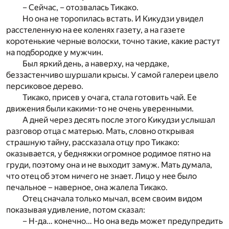
– Сейчас, – отозвалась Тикако.
Но она не торопилась встать. И Кикудзи увидел
расстеленную на ее коленях газету, а на газете
коротенькие черные волоски, точно такие, какие растут
на подбородке у мужчин.
Был яркий день, а наверху, на чердаке,
беззастенчиво шуршали крысы. У самой галереи цвело
персиковое дерево.
Тикако, присев у очага, стала готовить чай. Ее
движения были какими-то не очень уверенными.
А дней через десять после этого Кикудзи услышал
разговор отца с матерью. Мать, словно открывая
страшную тайну, рассказала отцу про Тикако:
оказывается, у бедняжки огромное родимое пятно на
груди, поэтому она и не выходит замуж. Мать думала,
что отец об этом ничего не знает. Лицо у нее было
печальное – наверное, она жалела Тикако.
Отец сначала только мычал, всем своим видом
показывая удивление, потом сказал:
– Н-да… конечно… Но она ведь может предупредить