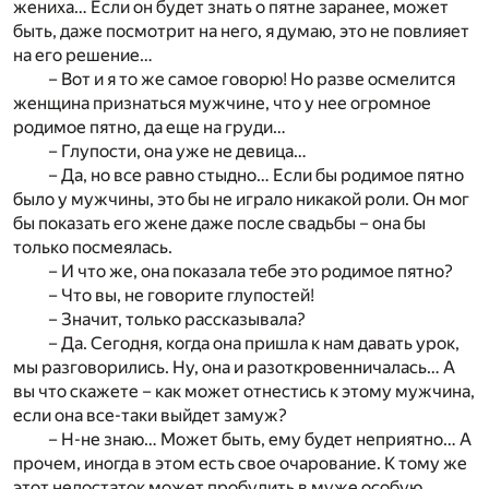
жениха… Если он будет знать о пятне заранее, может
быть, даже посмотрит на него, я думаю, это не повлияет
на его решение…
– Вот и я то же самое говорю! Но разве осмелится
женщина признаться мужчине, что у нее огромное
родимое пятно, да еще на груди…
– Глупости, она уже не девица…
– Да, но все равно стыдно… Если бы родимое пятно
было у мужчины, это бы не играло никакой роли. Он мог
бы показать его жене даже после свадьбы – она бы
только посмеялась.
– И что же, она показала тебе это родимое пятно?
– Что вы, не говорите глупостей!
– Значит, только рассказывала?
– Да. Сегодня, когда она пришла к нам давать урок,
мы разговорились. Ну, она и разоткровенничалась… А
вы что скажете – как может отнестись к этому мужчина,
если она все-таки выйдет замуж?
– Н-не знаю… Может быть, ему будет неприятно… А
прочем, иногда в этом есть свое очарование. К тому же
этот недостаток может пробудить в муже особую