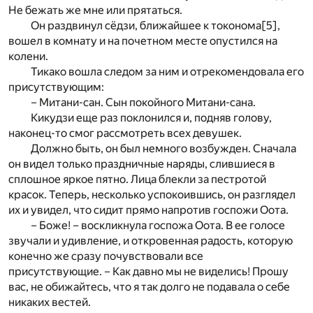
Не бежать же мне или прятаться.
Он раздвинул сёдзи, ближайшее к токонома
[5]
,
вошел в комнату и на почетном месте опустился на
колени.
Тикако вошла следом за ним и отрекомендовала его
присутствующим:
– Митани-сан. Сын покойного Митани-сана.
Кикудзи еще раз поклонился и, подняв голову,
наконец-то смог рассмотреть всех девушек.
Должно быть, он был немного возбужден. Сначала
он видел только праздничные наряды, слившиеся в
сплошное яркое пятно. Лица блекли за пестротой
красок. Теперь, несколько успокоившись, он разглядел
их и увидел, что сидит прямо напротив госпожи Оота.
– Боже! – воскликнула госпожа Оота. В ее голосе
звучали и удивление, и откровенная радость, которую
конечно же сразу почувствовали все
присутствующие. – Как давно мы не виделись! Прошу
вас, не обижайтесь, что я так долго не подавала о себе
никаких вестей.