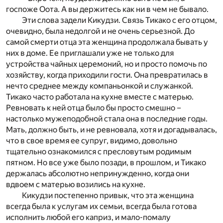
госпоже Оота. А вы держитесь как ни в чем не бывало.
Эти слова задели Кикудзи. Связь Тикако с его отцом,
очевидно, была недолгой и не очень серьезной. До
самой смерти отца эта женщина продолжала бывать у
них в доме. Ее приглашали уже не только для
устройства чайных церемоний, но и просто помочь по
хозяйству, когда приходили гости. Она превратилась в
нечто среднее между компаньонкой и служанкой.
Тикако часто работала на кухне вместе с матерью.
Ревновать к ней отца было бы просто смешно –
настолько мужеподобной стала она в последние годы.
Мать, должно быть, и не ревновала, хотя и догадывалась,
что в свое время ее супруг, видимо, довольно
тщательно ознакомился с пресловутым родимым
пятном. Но все уже было позади, в прошлом, и Тикако
держалась абсолютно непринужденно, когда они
вдвоем с матерью возились на кухне.
Кикудзи постепенно привык, что эта женщина
всегда была к услугам их семьи, всегда была готова
исполнить любой его каприз, и мало-помалу