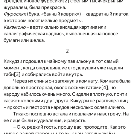
крепдешиновое фуросики
[2]
с белым тысячекрылым
журавлем, была прекрасна.
Фуросики
(букв. «банный коврик») – квадратный платок,
в котором носят мелкие предметы.
Какэмоно
– вертикально висящая картина или
каллиграфическая надпись, выполненная на полосе
бумаги или шелка.
2
Кикудзи подошел к чайному павильону в тот самый
момент, когда опередившие его девушки уже надели
таби
[3]
и собирались войти внутрь.
Через их спины он заглянул в комнату. Комната была
довольно просторная, около восьми татами
[4]
, но
народу набилось очень много. Сидели вплотную, почти
касаясь коленями друг друга. Кикудзи не разглядел лиц
– яркость и пестрота нарядов несколько ослепили его.
Тикако поспешно встала и пошла ему навстречу. На
ее лице были и удивление, и радость.
– О-о, редкий гость, прошу вас, проходите! Как это
мило с вашей стороны, что вы к нам заглянули! Вы