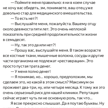
— Поймите меня правильно: я ни в коем случае
не хочу вас обидеть, эм, понимаете, ваш отец уже
довольно стар для медицинского вмешательства.
— То есть нет?!
— Выслушайте меня, пожалуйста. Вашему отцу
около девяноста пяти лет. Это очень неплохой
показатель при средней продолжительности жизни
в семьдесят.
— Ну, так это да или нет?!
— Прошу вас, выслушайте меня. В таком возрасте
все костные ткани, мышечные волокна, сосуды и другие
части организма не подлежат «реставрации». Это
просто пустая трата денег.
— У меня полно денег!
— Я понимаю, но… хорошо, предположим, мы
сделаем это, но какой в этом смысл? Максимум он
проживет два-три, ну, или четыре месяца. К тому же это
очень серьезный риск для нашей клиники. Репутация
сейчас играет чуть ли не основную роль, так что…
Я всое прекрксно слышшал. Да я поутаю буыквы. Ну