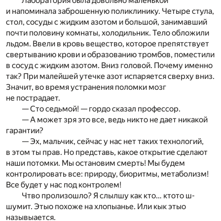
Лаборатория была довольно маленькой
и напоминала заброшенную поликлинику. Четыре стула,
стол, сосуды с жидким азотом и большой, занимавший
почти половину комнаты, холодильник. Тело обложили
льдом. Ввели в кровь вещество, которое препятствует
свертыванию крови и образованию тромбов, поместили
в сосуд с жидким азотом. Вниз головой. Почему именно
так? При малейшей утечке азот испаряется сверху вниз.
Значит, во время устранения поломки мозг
не пострадает.
— Сто седьмой! — гордо сказал профессор.
— А может зря это все, ведь никто не дает никакой
гарантии?
— Эх, мальчик, сейчас у нас нет таких технологий,
в этом ты прав. Но представь, какое открытие сделают
наши потомки. Мы остановим смерть! Мы будем
контролировать все: природу, биоритмы, метаболизм!
Все будет у нас под контролем!
Чтво пролизошло? Я слылшу как кто… ктото ш-
шумит. Этыо похоже на хлопыанье. Или кык этыо
назывыается.