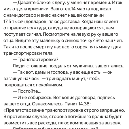
— Давайте ближе к делу: у меня нет времени. Итак,
я из отдела крионики. Ваш отец 14 марта подписал
с нами договор и внес на счет нашей компании
17,5 тысяч долларов, плюс доставка. Когда наш клиент
отправляется «туда, откуда не возвращаются», нам
поступает сигнал. Посмотрите на левую руку вашего
отца. Видите эту маленькую синюю точку? Это наш чип.
Так что после смерти у нас всего сорок пять минут для
транспортировки тела.
— Транспортировки?
Люди, стоявшие поодаль от мужчины, зашептались.
— Так вот, дамы и господа, у вас еще есть, — он
взглянул на часы, — тринадцать минут, чтобы
попрощаться с покойником.
— Постойте…
— И не собираюсь. Вот копия договора, подпись
вашего отца. Ознакомьтесь. Пункт 14.38:
«Препятствование транспортировке строго запрещено.
В противном случае, сторона погибшего должна будет
возместить все расходы, плюс компенсация за вызов».