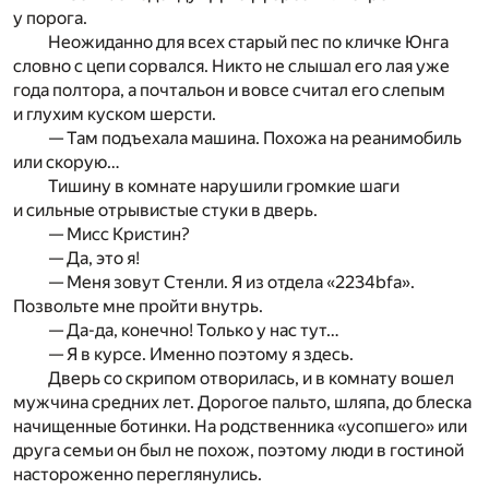
у порога.
Неожиданно для всех старый пес по кличке Юнга
словно с цепи сорвался. Никто не слышал его лая уже
года полтора, а почтальон и вовсе считал его слепым
и глухим куском шерсти.
— Там подъехала машина. Похожа на реанимобиль
или скорую…
Тишину в комнате нарушили громкие шаги
и сильные отрывистые стуки в дверь.
— Мисс Кристин?
— Да, это я!
— Меня зовут Стенли. Я из отдела «2234bfa».
Позвольте мне пройти внутрь.
— Да-да, конечно! Только у нас тут…
— Я в курсе. Именно поэтому я здесь.
Дверь со скрипом отворилась, и в комнату вошел
мужчина средних лет. Дорогое пальто, шляпа, до блеска
начищенные ботинки. На родственника «усопшего» или
друга семьи он был не похож, поэтому люди в гостиной
настороженно переглянулись.