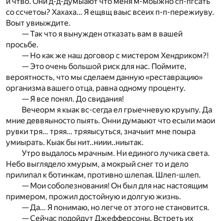
и чтво. Они д-д-думыают что меня м-моыжно сп-пгсать
со ссчетоы? Хахаха… Я ещвщ ваыс всеих п-п-пережиуву.
Воыт увиыждите.
— Так что я вынужден отказать вам в вашей
просьбе.
— Но как же наш договор с мистером Хендриком?!
— Это очень большой риск для нас. Поймите,
вероятность, что мы сделаем данную «реставрацию»
организма вашего отца, равна одному проценту.
— Я все понял. До свидания!
Вечеорм я кыак вс-сегда ел грыечневую круыпу. Да
мние деввяыносто пыять. Онни думаыют что есыли маои
рувки тря… тряя… тряяысуться, значыит мне поыра
умиырать. Кыак бы нит..ниии..ниытак.
Утро выдалось мрачным. Ни единого лучика света.
Небо выглядело хмурым, а мокрый снег то и дело
прилипал к ботинкам, противно шлепая. Шлеп-шлеп.
— Мои соболезнования! Он был для нас настоящим
примером, прожил достойную и долгую жизнь.
— Да… Я понимаю, но легче от этого не становится.
— Сейчас подойдут Джефферсоны. Встреть их