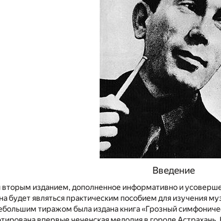
Введение
ся вторым изданием, дополненное информативно и усоверш
 будет являться практическим пособием для изучения муз
ебольшим тиражом была издана книга «Грозный симфоническ
нотирована впервые чеченская мелодия в городе Астрахан