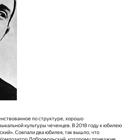
енствованное по структуре, хорошо
ыкальной культуры чеченцев. В 2018 году к юбилею
ий». Совпали два юбилея, так вышло, что
ь. Композитор Добровольский, которому приезжие