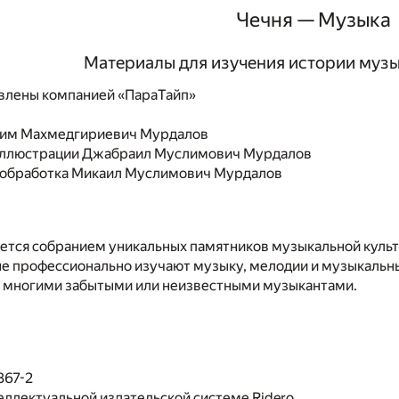
Чечня — Музыка
Материалы для изучения истории муз
влены компанией «ПараТайп»
им Махмедгириевич Мурдалов
иллюстрации
Джабраил Муслимович Мурдалов
 обработка
Микаил Муслимович Мурдалов
яется собранием уникальных памятников музыкальной куль
е профессионально изучают музыку, мелодии и музыкальны
о многими забытыми или неизвестными музыкантами.
367-2
еллектуальной издательской системе Ridero