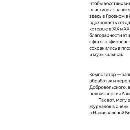
чтобы восстановит
пластинок с запис
здесь в Грозном в
вдохновлять сего
которые в XIX и X
благодарности эти
сфотографированы 
сохранились в пло
и музыкальной.
Композитор — запи
обработал и переп
Добровольского, 
полная версия Ази
Так вот, могу
журналов в очень 
в Национальной Би