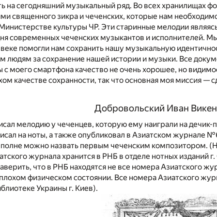
ь на сегодняшний музыкальный ряд. Во всех хранилищах фо
ями священного зикра и чеченских, которые нам необходим
 Министерстве культуры ЧР. Эти старинные мелодии являя
дня современных чеченских музыкантов и исполнителей. М
X веке помогли нам сохранить нашу музыкальную идентично
м людям за сохранение нашей истории и музыки. Все докум
с моего смартфона качество не очень хорошее, но видимос
хом качестве сохранности, так что основная моя миссия — 
Добровольский Иван Викен
сал мелодию у чеченцев, которую ему наиграли на дечик-пон
исал на ноты, а также опубликовал в Азиатском журнале №
вполне можно назвать первым чеченским композитором. (
атского журнала хранится в РНБ в отделе нотных изданий г.
 заверить, что в РНБ находятся не все номера Азиатского 
плохом физическом состоянии. Все номера Азиатского жур
блиотеке Украины г. Киев).