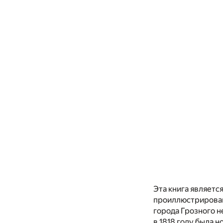
Эта книга являет
проиллюстрирована
города Грозного н
в 1818 году была 