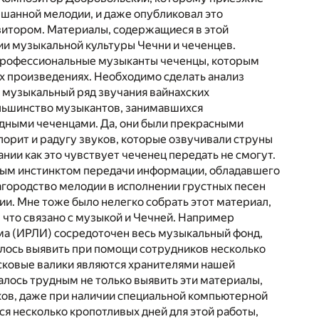
ышанной мелодии, и даже опубликовал это
зитором. Материалы, содержащиеся в этой
ии музыкальной культуры Чечни и чеченцев.
профессиональные музыканты чеченцы, которым
х произведениях. Необходимо сделать анализ
т музыкальный ряд звучания вайнахских
ольшинство музыкантов, занимавшихся
дными чеченцами. Да, они были прекрасными
лорит и радугу звуков, которые озвучивали струны
нии как это чувствует чеченец передать не смогут.
ным инстинктом передачи информации, обладавшего
агородство мелодии в исполнении грустных песен
и. Мне тоже было нелегко собрать этот материал,
, что связано с музыкой и Чечней. Например
ома (ИРЛИ) сосредоточен весь музыкальный фонд,
алось выявить при помощи сотрудников несколько
осковые валики являются хранителями нашей
залось трудным не только выявить эти материалы,
ков, даже при наличии специальной компьютерной
ся несколько кропотливых дней для этой работы,