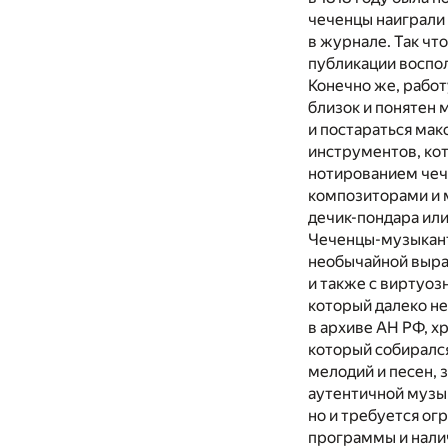
чеченцы наиграли 
в журнале. Так ч
публикации воспол
Конечно же, рабо
близок и понятен
и постараться мак
инструментов, кот
нотированием чеч
композиторами и м
дечик-пондара или
Чеченцы-музыкант
необычайной выра
и также с виртуоз
который далеко не
в архиве АН РФ, х
который собиралс
мелодий и песен, 
аутентичной музык
но и требуется о
программы и налич