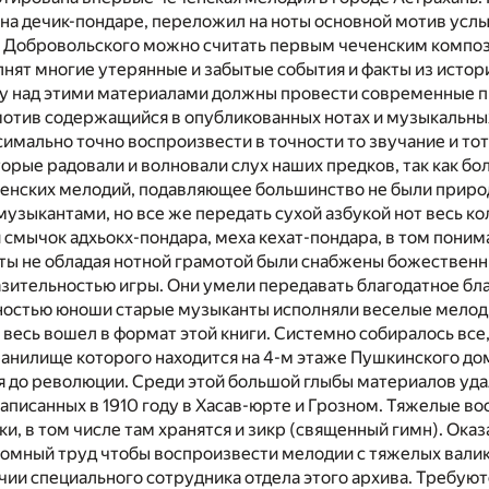
на дечик-пондаре, переложил на ноты основной мотив усл
то Добровольского можно считать первым чеченским компо
нят многие утерянные и забытые события и факты из истор
ту над этими материалами должны провести современные 
 мотив содержащийся в опубликованных нотах и музыкальны
симально точно воспроизвести в точности то звучание и то
орые радовали и волновали слух наших предков, так как б
енских мелодий, подавляющее большинство не были приро
узыкантами, но все же передать сухой азбукой нот весь ко
 смычок адхьокх-пондара, меха кехат-пондара, в том понима
ы не обладая нотной грамотой были снабжены божествен
зительностью игры. Они умели передавать благодатное бл
ностью юноши старые музыканты исполняли веселые мелоди
 весь вошел в формат этой книги. Системно собиралось все
ранилище которого находится на 4-м этаже Пушкинского д
я до революции. Среди этой большой глыбы материалов уд
записанных в 1910 году в Хасав-юрте и Грозном. Тяжелые в
и, в том числе там хранятся и зикр (священный гимн). Ока
громный труд чтобы воспроизвести мелодии с тяжелых вали
ии специального сотрудника отдела этого архива. Требуют