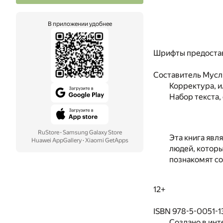
В приложении удобнее
Шрифты предоста
Составитель
Мусл
Корректура, 
Набор текста,
RuStore
·
Samsung Galaxy Store
Эта книга явл
Huawei AppGallery
·
Xiaomi GetApps
людей, которы
познакомят с
12+
ISBN 978-5-0051-1
Создано в инт