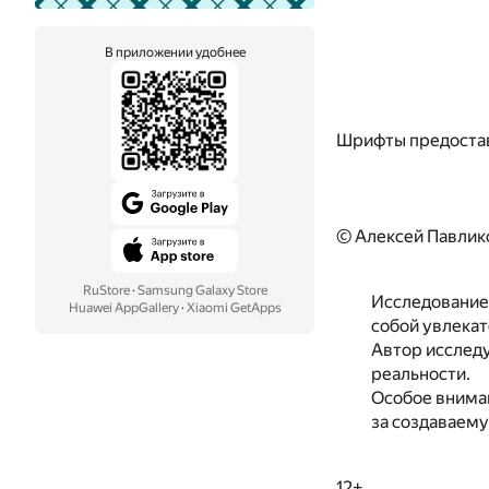
В приложении удобнее
Шрифты предоста
© Алексей Павлик
RuStore
·
Samsung Galaxy Store
Исследование 
Huawei AppGallery
·
Xiaomi GetApps
собой увлекат
Автор исследу
реальности.
Особое вниман
за создаваему
12+