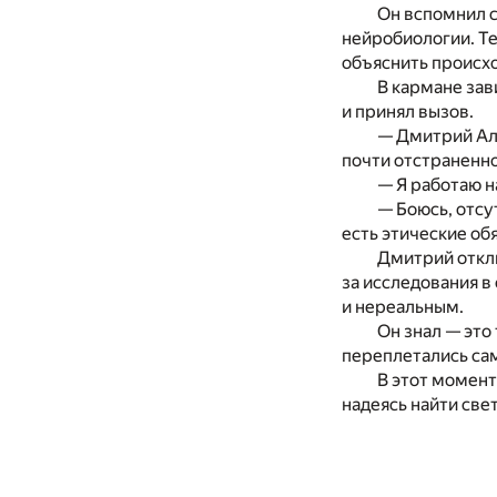
Он вспомнил с
нейробиологии. Те
объяснить происх
В кармане зав
и принял вызов.
— Дмитрий Але
почти отстраненно
— Я работаю н
— Боюсь, отсу
есть этические об
Дмитрий отклю
за исследования в
и нереальным.
Он знал — это 
переплетались са
В этот момент
надеясь найти све