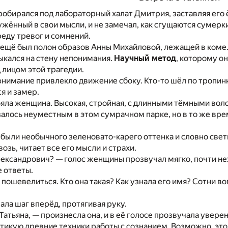
обирался под лабораторный халат Дмитрия, заставляя его ё
ружённый в свои мысли, и не замечал, как сгущаются сумер
еду тревог и сомнений.
 ещё был полон образов Анны Михайловой, лежащей в коме
ыкался на стену непонимания.
Научный метод
, которому о
 лицом этой трагедии.
внимание привлекло движение сбоку. Кто-то шёл по тропинке
я и замер.
яла женщина. Высокая, стройная, с длинными тёмными воло
азалось неуместным в этом сумрачном парке, но в то же в
 были необычного зеленовато-карего оттенка и словно све
возь, читает все его мысли и страхи.
ксандрович? — голос женщины прозвучал мягко, почти нежн
е ответы.
 пошевелиться. Кто она такая? Как узнала его имя? Сотни во
ла шаг вперёд, протягивая руку.
Татьяна, — произнесла она, и в её голосе прозвучала увер
тикую древние техники работы с сознанием. Возможно, это 