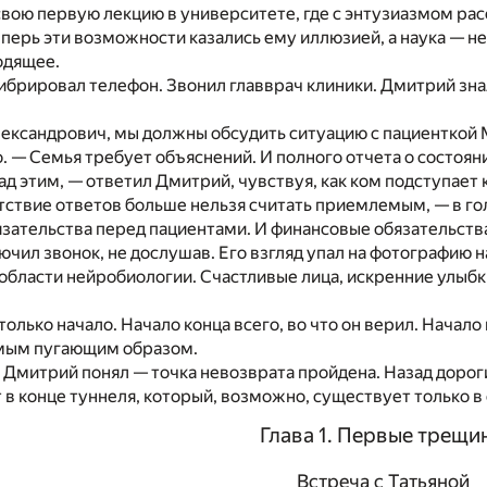
вою первую лекцию в университете, где с энтузиазмом ра
перь эти возможности казались ему иллюзией, а наука — н
одящее.
ибрировал телефон. Звонил главврач клиники. Дмитрий зна
ксандрович, мы должны обсудить ситуацию с пациенткой М
. — Семья требует объяснений. И полного отчета о состоян
ад этим, — ответил Дмитрий, чувствуя, как ком подступает к
тствие ответов больше нельзя считать приемлемым, — в гол
язательства перед пациентами. И финансовые обязательств
чил звонок, не дослушав. Его взгляд упал на фотографию н
 области нейробиологии. Счастливые лица, искренние улыбк
только начало. Начало конца всего, во что он верил. Начало
мым пугающим образом.
 Дмитрий понял — точка невозврата пройдена. Назад дороги 
т в конце туннеля, который, возможно, существует только в
Глава 1. Первые трещи
Встреча с Татьяной