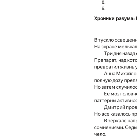
Хроники разума: 
В тускло освещенн
На экране мелькал
Три дня назад
Препарат, над кот
превратил жизнь 
Анна Михайлов
полную дозу препа
Но затем случило
Ее мозг словн
паттерны активнос
Дмитрий прове
Но все казалось 
В зеркале нап
сомнениями. Седые
чело.