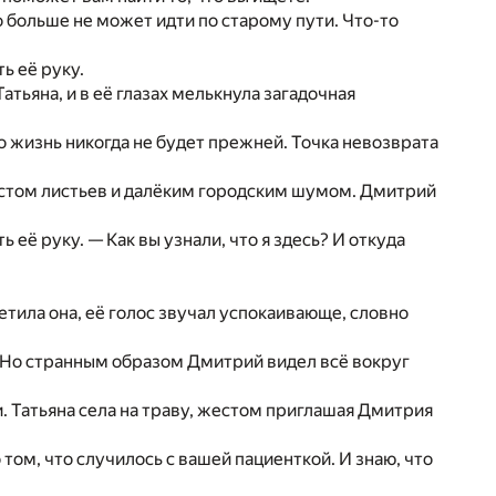
 больше не может идти по старому пути. Что-то
ь её руку.
атьяна, и в её глазах мелькнула загадочная
о жизнь никогда не будет прежней. Точка невозврата
естом листьев и далёким городским шумом. Дмитрий
 её руку. — Как вы узнали, что я здесь? И откуда
етила она, её голос звучал успокаивающе, словно
у. Но странным образом Дмитрий видел всё вокруг
 Татьяна села на траву, жестом приглашая Дмитрия
о том, что случилось с вашей пациенткой. И знаю, что