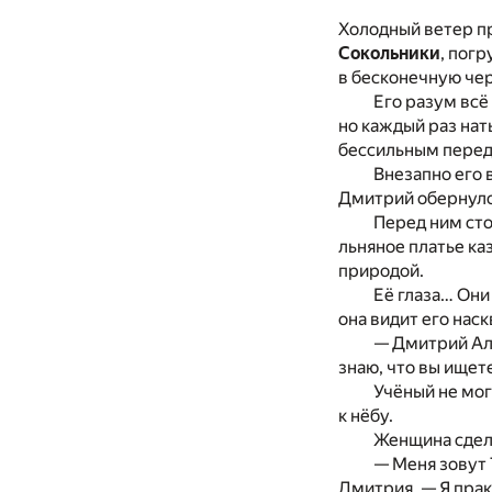
Холодный ветер пр
Сокольники
, пог
в бесконечную чер
Его разум всё
но каждый раз нат
бессильным перед
Внезапно его 
Дмитрий обернулс
Перед ним сто
льняное платье к
природой.
Её глаза… Они
она видит его наск
— Дмитрий Але
знаю, что вы ищет
Учёный не мог
к нёбу.
Женщина сдела
— Меня зовут 
Дмитрия. — Я прак