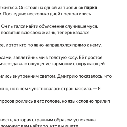
житься. Он стоял на одной из тропинок
парка
ки. Последние несколько дней превратились
. Он пытался найти объяснение случившемуся,
н посвятил всю свою жизнь, теперь казался
, и этот кто-то явно направлялся прямо к нему.
сами, заплетёнными в толстую косу. Её простое
ремя создавало ощущение гармонии с окружающей
тились внутренним светом. Дмитрию показалось, что
о, но в нём чувствовалась странная сила. — Я
просов роились в его голове, но язык словно прилип
енность, которая странным образом успокоила
поможет вам найти то, что вы ищете.