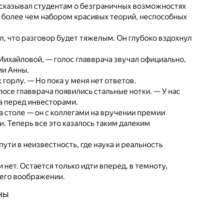
ссказывал студентам о безграничных возможностях
е более чем набором красивых теорий, неспособных
л, что разговор будет тяжелым. Он глубоко вздохнул
ихайловой, — голос главврача звучал официально,
ии Анны.
 горлу. — Но пока у меня нет ответов.
осе главврача появились стальные нотки. — У нас
а перед инвесторами.
а столе — он с коллегами на вручении премии
и. Теперь все это казалось таким далеким
 пути в неизвестность, где наука и реальность
нет. Остается только идти вперед, в темноту,
 его воображении.
ны