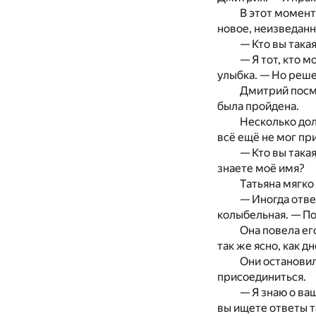
В этот момент
новое, неизведанн
— Кто вы така
— Я тот, кто 
улыбка. — Но реше
Дмитрий посмо
была пройдена.
Несколько до
всё ещё не мог пр
— Кто вы такая
знаете моё имя?
Татьяна мягко
— Иногда отве
колыбельная. — По
Она повела ег
так же ясно, как д
Они остановил
присоединиться.
— Я знаю о ваш
вы ищете ответы та