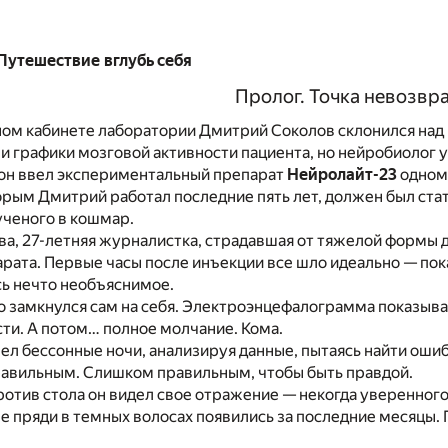
Путешествие вглубь себя
Пролог. Точка невозвр
ом кабинете лаборатории Дмитрий Соколов склонился над 
и графики мозговой активности пациента, но нейробиолог у
 он ввел экспериментальный препарат
Нейролайт-23
одному
орым Дмитрий работал последние пять лет, должен был ста
ученого в кошмар.
а, 27-летняя журналистка, страдавшая от тяжелой формы
рата. Первые часы после инъекции все шло идеально — пок
сь нечто необъяснимое.
о замкнулся сам на себя. Электроэнцефалограмма показыва
ти. А потом… полное молчание. Кома.
л бессонные ночи, анализируя данные, пытаясь найти ошиб
правильным. Слишком правильным, чтобы быть правдой.
ротив стола он видел свое отражение — некогда уверенного
 пряди в темных волосах появились за последние месяцы.