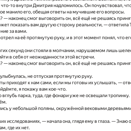
 что-то внутри Дмитрия надломилось. Он почувствовал, что
ое манило его, обещая ответы на мучившие его вопросы.
я? — наконец смог выговорить он, всё ещё не решаясь принят
может показать вам другую сторону реальности, — ответила Т
ние за вами.
трел на её протянутую руку, и в этот момент понял, что ег
лгих секунд они стояли в молчании, нарушаемом лишь шел
ийти в себя от неожиданности этой встречи.
? — наконец смог выговорить он, всё ещё не решаясь принять
 улыбнулась, не отпуская протянутую руку.
ты приходят к нам сами, если мы готовы их услышать, — отв
йдёмте, я покажу вам кое-что.
о вглубь парка, туда, где фонари уже не освещали тропинк
нём.
ись у небольшой поляны, окружённой вековыми деревьями.
их исследованиях, — начала она, глядя ему в глаза. — Знаю 
м, где их нет.