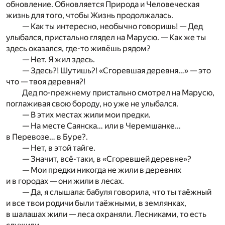
обновление. Обновляется Природа и Человеческая
жизнь для того, чтобы Жизнь продолжалась.
— Как ты интересно, необычно говоришь! — Дед
улыбался, пристально глядел на Марусю. — Как же ты
здесь оказался, где-то живёшь рядом?
— Нет. Я жил здесь.
— Здесь?! Шутишь?! «Сгоревшая деревня…» — это
что — твоя деревня?!
Дед по-прежнему пристально смотрел на Марусю,
поглаживая свою бороду, но уже не улыбался.
— В этих местах жили мои предки.
— На месте Саянска… или в Черемшанке…
в Перевозе… в Буре?.
— Нет, в этой тайге.
— Значит, всё-таки, в «Сгоревшей деревне»?
— Мои предки никогда не жили в деревнях
и в городах — они жили в лесах.
— Да, я слышала: бабуля говорила, что ты таёжный
и все твои родичи были таёжными, в землянках,
в шалашах жили — леса охраняли. Лесниками, то есть