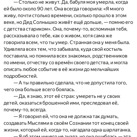
— Столько не живут. Да, бабуля моя умерла, когда
ей было около 90 лет. Она всегда говорила: «Я много
живу, почти столько времени, сколько прошло в этом
веке, но Дед Солнышко живёт ещё дольше, — помню его
с детства стариком». Она, почему-то, вспоминая тебя,
рассказывала о тебе, как о живом, хотя сама же
говорила всем, что ты умер. Странная она у меня была.
Удивляла всех тем, что забывала, куда свой костыль
поставила, но помнила всех знакомых, родственников
по имени, отчеству со времён своего детства, и могла
описать любое событие в её жизни до мельчайших
подробностей.
— А ты правильно сделала, что не допустила того,
чего она больше всего боялась.
— Да, я знаю, этот её страх: умереть не у своих
детей, оказаться брошенной ими, преследовал её,
почему-то, всегда.
— Я говорил ей, что она не должна так думать,
создавать Мыслями в своём Сознании тот конец своей
жизни, который ей, когда-то, нагадала одна шарлатанка.
— Я об этом ничего не знала, но она ошиблась — эта