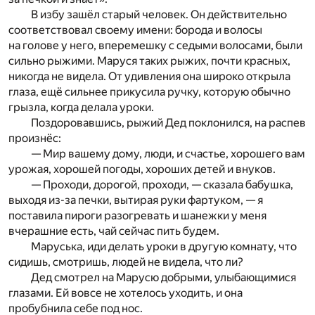
В избу зашёл старый человек. Он действительно
соответствовал своему имени: борода и волосы
на голове у него, вперемешку с седыми волосами, были
сильно рыжими. Маруся таких рыжих, почти красных,
никогда не видела. От удивления она широко открыла
глаза, ещё сильнее прикусила ручку, которую обычно
грызла, когда делала уроки.
Поздоровавшись, рыжий Дед поклонился, на распев
произнёс:
— Мир вашему дому, люди, и счастье, хорошего вам
урожая, хорошей погоды, хороших детей и внуков.
— Проходи, дорогой, проходи, — сказала бабушка,
выходя из-за печки, вытирая руки фартуком, — я
поставила пироги разогревать и шанежки у меня
вчерашние есть, чай сейчас пить будем.
Маруська, иди делать уроки в другую комнату, что
сидишь, смотришь, людей не видела, что ли?
Дед смотрел на Марусю добрыми, улыбающимися
глазами. Ей вовсе не хотелось уходить, и она
пробубнила себе под нос.