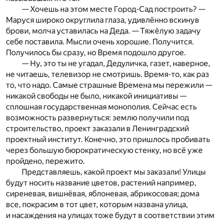
— Хочешь на этом месте Город-Сад построить? —
Маруся широко округлила глаза, удивлённо вскинув
брови, молча уставилась на Деда. — Тяжёлую задачу
себе поставила. Мысли очень хорошие. Получится.
Получилось бы сразу, но Время подошло другое.
— Ну, это ты не угадал, Дедуличка, газет, наверное,
не читаешь, телевизор не смотришь. Время-то, как раз
то, что надо. Самые страшные Времена мы пережили —
никакой свободы не было, никакой инициативы —
сплошная государственная монополия. Сейчас есть
возможность развернуться: землю получили под
строительство, проект заказали в Ленинградский
проектный институт. Конечно, это пришлось пробивать
через большую бюрократическую стенку, но всё уже
пройдено, пережито.
Представляешь, какой проект мы заказали! Улицы
будут носить название цветов, растений например,
сиреневая, вишнёвая, яблоневая, абрикосовая; дома
все, покрасим в тот цвет, которым названа улица,
и насаждения на улицах тоже будут в соответствии этим