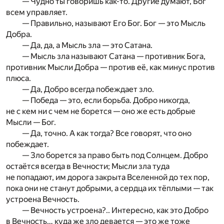
— Чудно ты говоришь как-то. Другие думают, Бог
всем управляет.
— Правильно, называют Его Бог. Бог — это Мысль
Добра.
— Да, да, а Мысль зла — это Сатана.
— Мысль зла называют Сатана — противник Бога,
противник Мысли Добра — против её, как минус против
плюса.
— Да, Добро всегда побеждает зло.
— Победа — это, если борьба. Добро никогда,
не с кем ни с чем не борется — оно же есть добрые
Мысли — Бог.
— Да, точно. А как тогда? Все говорят, что оно
побеждает.
— Зло борется за право быть под Солнцем. Добро
остаётся всегда в Вечности; Мысли зла туда
не попадают, им дорога закрыта Вселенной до тех пор,
пока они не станут добрыми, а сердца их тёплыми — так
устроена Вечность.
— Вечность устроена?.. Интересно, как это Добро
в Вечность… куда же зло девается — это же тоже