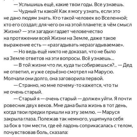
— Услышишь ещё, какие твои годы. Все узнаешь.
— Чудный ты какой! Как я могу узнать, если это
не дано людям знать. Кто такой человек во Вселенной;
кто его создал; для чего он на этой планете; в чём смысл
Жизни? — эти загадки гадает человечество
на протяжении всей Жизни на Земле, даже такое
выражение есть — «разгадывать неразгадываемае».
— Но ведь ещё никто не доказал, что не было
на Земле ответов на эти вопросы. Всё узнаешь…
— В той жизни что ли, куда ты собираешься?.. — Дед
не ответил, и уже серьёзно смотрел на Марусю.
Молчали они долго, она заговорила первой.
— Странно, но мне почему-то кажется, что ты
не очень старый.
— Старый я — очень старый — должен уйти. Я почти
ровесник двух веков. Мне дана была жизнь в тот день,
когда твои предки пришли на эту землю. — Маруся
закрыла глаза. Полежав так немного, ущипнула себя
за бок в том мести, где её ладонь соприкасалась с телом,
почувствовав боль, сказала: