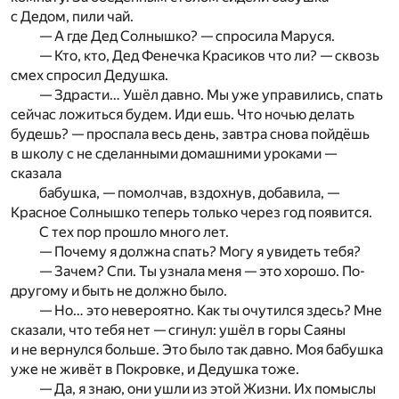
с Дедом, пили чай.
— А где Дед Солнышко? — спросила Маруся.
— Кто, кто, Дед Фенечка Красиков что ли? — сквозь
смех спросил Дедушка.
— Здрасти… Ушёл давно. Мы уже управились, спать
сейчас ложиться будем. Иди ешь. Что ночью делать
будешь? — проспала весь день, завтра снова пойдёшь
в школу с не сделанными домашними уроками —
сказала
бабушка, — помолчав, вздохнув, добавила, —
Красное Солнышко теперь только через год появится.
С тех пор прошло много лет.
— Почему я должна спать? Могу я увидеть тебя?
— Зачем? Спи. Ты узнала меня — это хорошо. По-
другому и быть не должно было.
— Но… это невероятно. Как ты очутился здесь? Мне
сказали, что тебя нет — сгинул: ушёл в горы Саяны
и не вернулся больше. Это было так давно. Моя бабушка
уже не живёт в Покровке, и Дедушка тоже.
— Да, я знаю, они ушли из этой Жизни. Их помыслы