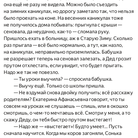
она ещё не разу не видела. Можно было съездить
на зимних каникулах, но дорогу заметало так, что нельзя
было проехать на коне. На весенних каникулах тоже
не получилось дома побывать: прыгнула с крыши —
сеновала, да неудачно, как-то — сломала руку.
Пришлось ехать в больницу, аж в Старую Зиму. Сколько
раз прыгала — всё было нормально, а тут, как назло,
на каникулах, неправильно приземлилась. Бабушка
не разрешает теперь на сеновал залезать, а Дед грозит
прутом отхлестать, если увидит, что будет прыгать.
Надо же так не повезло.
— Ты уроки выучила? — спросила бабушка.
— Выучу ещё. Только со школы пришла.
— Не вздумай снова двойку получить; всё расскажу
родителям? Екатерина Афанасьевна говорит, что ты
совсем на уроках не слушаешь — спишь, или в окошко
смотришь, о чем-то мечтаешь всё. Смотри у меня, а то
скажу Деду, он тебя быстро прутом выстегает!
— Надо же — «выстегает»! Будто умеет… Пусть
сначала научится. Когда мы коров загоняли, Сонька