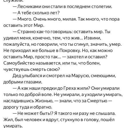
служили.
— Лесниками они стали в последнем столетии.
— А тебе сколько лет?
— Много. Очень много, милая. Так много, что пора
оставить этот Мир.
— Странно как-то говоришь: оставить мир. Ты
удивил меня, конечно, тем, что жив… Извини,
пожалуйста, но говорили, что ты сгинул, значить, умер.
Не приходил же больше в Покровку. Но, как можно
оставить Мир, просто так… — захотел и оставил?
Самоубийство называется, или ты, что болен,
чувствуешь смерть свою?
Дед улыбался и смотрел на Марусю, смеющими,
добрыми глазами.
— А как наши предки до Греха жили? Они умирали
только по доброй воле. Не умирали, а уходили умирать,
насладившись Жизнью, — знали, что за Смертью —
дорогу туда и обратно.
— Не может быть!? Я такого ни разу не слышала.
Жил, был человек и вдруг, стукнуло в голову, пошёл
умирать.