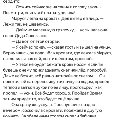
сердито:
— Ложись сейчас же на спину и голову закинь.
Посмотри, опять всё платье уделала!
Маруся легла на кровать, Дед вытер ей лицо. —
Лежи так, не шевелись.
— Дай мне маленькую тряпочку, — услышала она
голос Деда Солнышко.
— Да вот, от этой оторви.
— Я сейчас приду, — сказал гость и вышел на улицу.
Вернувшись, он подошёл к кровати, где лежала Маруся,
наклонился над ней, почти шёпотом, произнёс:
— У тебя не будет бежать кровь носом, если ты
будешь к нему прикладывать снег или лёд, попробуй.
Даже не бежит, всё равно натирай нос снегом. — Он
положил ей на переносицу тряпочку со льдом, провёл
тёплой и мягкой рукой по её лицу, проговорил, как
пропел, — усни. Всё будет хорошо. Пройдёт Время,
за ним придёт то, что будет ещё лучше.
Она сразу же уснула. Проснувшись поздно
вечером, соскочила с кровати, побежала в другую
комнату. За обеденным столом сидели бабушка