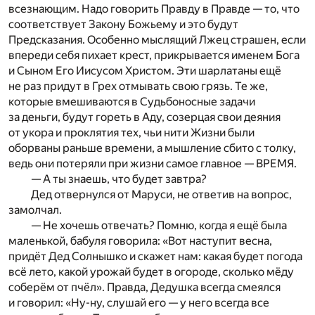
всезнающим. Надо говорить Правду в Правде — то, что
соответствует Закону Божьему и это будут
Предсказания. Особенно мыслящий Лжец страшен, если
впереди себя пихает крест, прикрывается именем Бога
и Сыном Его Иисусом Христом. Эти шарлатаны ещё
не раз придут в Грех отмывать свою грязь. Те же,
которые вмешиваются в Судьбоносные задачи
за деньги, будут гореть в Аду, созерцая свои деяния
от укора и проклятия тех, чьи нити Жизни были
оборваны раньше времени, а мышление сбито с толку,
ведь они потеряли при жизни самое главное — ВРЕМЯ.
— А ты знаешь, что будет завтра?
Дед отвернулся от Маруси, не ответив на вопрос,
замолчал.
— Не хочешь отвечать? Помню, когда я ещё была
маленькой, бабуля говорила: «Вот наступит весна,
придёт Дед Солнышко и скажет нам: какая будет погода
всё лето, какой урожай будет в огороде, сколько мёду
соберём от пчёл». Правда, Дедушка всегда смеялся
и говорил: «Ну-ну, слушай его — у него всегда все