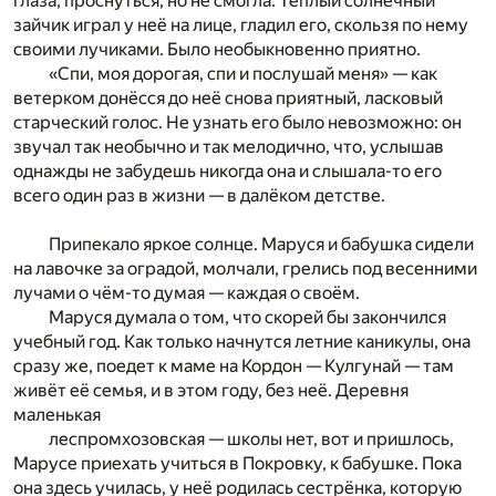
глаза, проснуться, но не смогла. Тёплый солнечный
зайчик играл у неё на лице, гладил его, скользя по нему
своими лучиками. Было необыкновенно приятно.
«Спи, моя дорогая, спи и послушай меня» — как
ветерком донёсся до неё снова приятный, ласковый
старческий голос. Не узнать его было невозможно: он
звучал так необычно и так мелодично, что, услышав
однажды не забудешь никогда она и слышала-то его
всего один раз в жизни — в далёком детстве.
Припекало яркое солнце. Маруся и бабушка сидели
на лавочке за оградой, молчали, грелись под весенними
лучами о чём-то думая — каждая о своём.
Маруся думала о том, что скорей бы закончился
учебный год. Как только начнутся летние каникулы, она
сразу же, поедет к маме на Кордон — Кулгунай — там
живёт её семья, и в этом году, без неё. Деревня
маленькая
леспромхозовская — школы нет, вот и пришлось,
Марусе приехать учиться в Покровку, к бабушке. Пока
она здесь училась, у неё родилась сестрёнка, которую