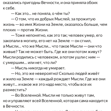
оказались пригодны Вечности, и она приняла обоих
к себе.
— Как это… не поняла, о чём ты?
— О том, что их добрых Мыслей, за прожитую
жизнь — во имя Жизни на Земле, оказалось больше, чем
плохих — против Жизни.
— Тоже непонятно, как это так; человек умер, его
закопали в могилу, его нет на Земле — он сгнил,
а Мысли… что же Мысли… что такое Мысли — они что
живые? Так не может быть. Где же они потом живут?
Мысли родились с человеком, а потом ушли с ним —
с умершим… или нет, что ли?
— Мысль никогда не умирает.
— Но, это же невероятно! Сколько людей живёт
и жило на Земле — каждый рождает Мысли. Где же они
живут… и какое же это надо место, чтобы все их
разместить?
— Во Вселенной. Мысли не только живут там,
но и управляют всей Вселенной, которая сама находится
в Вечности.