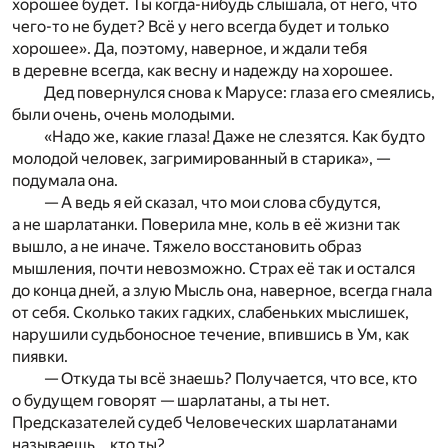
хорошее будет. Ты когда-нибудь слышала, от него, что
чего-то не будет? Всё у него всегда будет и только
хорошее». Да, поэтому, наверное, и ждали тебя
в деревне всегда, как весну и надежду на хорошее.
Дед повернулся снова к Марусе: глаза его смеялись,
были очень, очень молодыми.
«Надо же, какие глаза! Даже не слезятся. Как будто
молодой человек, загримированный в старика», —
подумала она.
— А ведь я ей сказал, что мои слова сбудутся,
а не шарлатанки. Поверила мне, коль в её жизни так
вышло, а не иначе. Тяжело восстановить образ
мышления, почти невозможно. Страх её так и остался
до конца дней, а злую Мысль она, наверное, всегда гнала
от себя. Сколько таких гадких, слабеньких мыслишек,
нарушили судьбоносное течение, впившись в Ум, как
пиявки.
— Откуда ты всё знаешь? Получается, что все, кто
о будущем говорят — шарлатаны, а ты нет.
Предсказателей судеб Человеческих шарлатанами
называешь… кто ты?