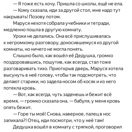
— Я тоже есть хочу. Пришла со школы, ещё не ела.
— Кому сказала, иди за другой стол, мне надо тут
накрывать! Позову потом.
Маруся нехотя собрала учебники и тетради,
медленно пошла в другую комнату.
Уроки не делались. Она всё прислушивалась
к негромкому разговору, доносившемуся из другой
комнаты, но ничего не могла понять.
Слышно было, как вошёл её Дедушка, громко
поздоровавшись, пошутив, как всегда, стал тоже
разговаривать тихо. Приоткрыв дверь, Маруся хотела
высунуть в неё голову, чтобы так подсмотреть, что
делают старики, но задела носом об косяк и из него
потекла кровь.
— Вот, как всегда, чуть заденешь и бежит всё
время, — громко сказала она, — бабуля, у меня кровь
опять бежит.
— Горе ты моё! Снова, наверное, палец в нос
запихала?! Отец, иди посмотри, что у неё там!
Дедушка вошёл в комнату с тряпкой, проговорил