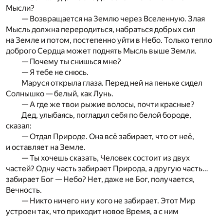
Мысли?
— Возвращается на Землю через Вселенную. Злая
Мысль должна переродиться, набраться добрых сил
на Земле и потом, постепенно уйти в Небо. Только тепло
доброго Сердца может поднять Мысль выше Земли.
— Почему ты снишься мне?
— Я тебе не снюсь.
Маруся открыла глаза. Перед ней на пеньке сидел
Солнышко — белый, как Лунь.
— А где же твои рыжие волосы, почти красные?
Дед, улыбаясь, погладил себя по белой бороде,
сказал:
— Отдал Природе. Она всё забирает, что от неё,
и оставляет на Земле.
— Ты хочешь сказать, Человек состоит из двух
частей? Одну часть забирает Природа, а другую часть…
забирает Бог — Небо? Нет, даже не Бог, получается,
Вечность.
— Никто ничего ни у кого не забирает. Этот Мир
устроен так, что приходит новое Время, а с ним