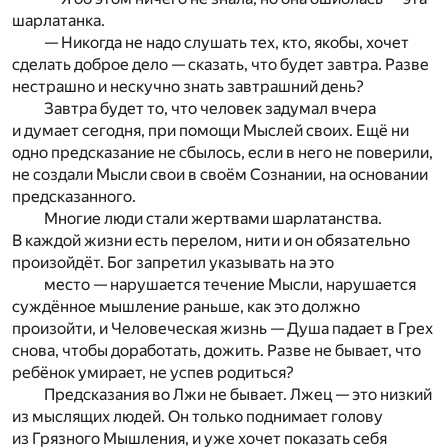
шарлатанка.
— Никогда не надо слушать тех, кто, якобы, хочет
сделать доброе дело — сказать, что будет завтра. Разве
нестрашно и нескучно знать завтрашний день?
Завтра будет то, что человек задумал вчера
и думает сегодня, при помощи Мыслей своих. Ещё ни
одно предсказание не сбылось, если в него не поверили,
не создали Мысли свои в своём Сознании, на основании
предсказанного.
Многие люди стали жертвами шарлатанства.
В каждой жизни есть перелом, нити и он обязательно
произойдёт. Бог запретил указывать на это
место — нарушается течение Мысли, нарушается
суждённое мышление раньше, как это должно
произойти, и Человеческая жизнь — Душа падает в Грех
снова, чтобы доработать, дожить. Разве не бывает, что
ребёнок умирает, не успев родиться?
Предсказания во Лжи не бывает. Лжец — это низкий
из мыслящих людей. Он только поднимает голову
из Грязного Мышления, и уже хочет показать себя