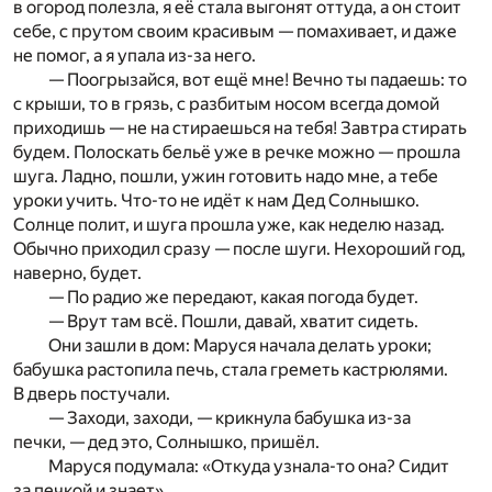
в огород полезла, я её стала выгонят оттуда, а он стоит
себе, с прутом своим красивым — помахивает, и даже
не помог, а я упала из-за него.
— Поогрызайся, вот ещё мне! Вечно ты падаешь: то
с крыши, то в грязь, с разбитым носом всегда домой
приходишь — не на стираешься на тебя! Завтра стирать
будем. Полоскать бельё уже в речке можно — прошла
шуга. Ладно, пошли, ужин готовить надо мне, а тебе
уроки учить. Что-то не идёт к нам Дед Солнышко.
Солнце полит, и шуга прошла уже, как неделю назад.
Обычно приходил сразу — после шуги. Нехороший год,
наверно, будет.
— По радио же передают, какая погода будет.
— Врут там всё. Пошли, давай, хватит сидеть.
Они зашли в дом: Маруся начала делать уроки;
бабушка растопила печь, стала греметь кастрюлями.
В дверь постучали.
— Заходи, заходи, — крикнула бабушка из-за
печки, — дед это, Солнышко, пришёл.
Маруся подумала: «Откуда узнала-то она? Сидит
за печкой и знает».