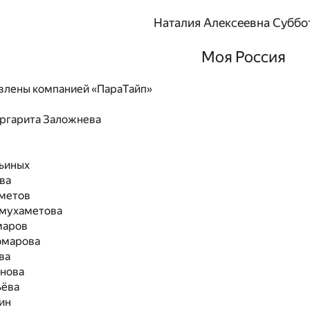
Наталия Алексеевна Суббо
Моя Россия
влены компанией «ПараТайп»
ргарита Заложнева
ьиных
ва
метов
мухаметова
маров
омарова
ва
нова
ьёва
ин