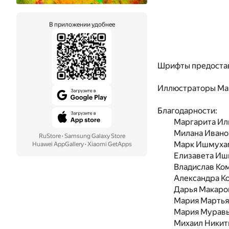
В приложении удобнее
Шрифты предоста
Иллюстраторы
Ма
Благодарности:
Маргарита Ил
Милана Ивано
RuStore
·
Samsung Galaxy Store
Марк Ишмуха
Huawei AppGallery
·
Xiaomi GetApps
Елизавета Иш
Владислав Ко
Александра К
Дарья Макаро
Мария Мартья
Мария Мурав
Михаил Никит