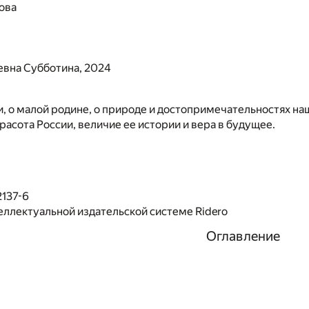
ова
евна Субботина, 2024
и, о малой родине, о природе и достопримечательностях на
расота России, величие ее истории и вера в будущее.
2137-6
еллектуальной издательской системе Ridero
Оглавление