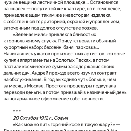
чужие вещи на лестничной площадке… Остановился
на «шале» — по сути той же квартире, но в комплексе,
принадлежащем таким же инвесторам издалека,
с собственной территорией, охраной и управлением,
заточенным под долгое отсутствие хозяев.
«Зеленая миля» привлекла близостью
к горнолыжному спуску. Присутствовал и обычный
курортный набор: бассейн, баня, парковка…
Начитавшись ужасов про известных артистов, которые
купили апартаменты на Золотых Песках, а потом
платили космические суммы за содержание своих
дальних дач, Андрей прежде всего изучил контракт
на обслуживание. В год выходило чуть больше, чем
за месяц в Москве. Простота процедуры подкупала —
переводи деньги, а потом приезжай в назначенный день
на нотариальное оформление собственности.
* * *
20 Октября 1912 г., София
«Как можно пить горячий кофе в такую жару?» —
Лев отогнал мух от глиняной тарелки с пахлавой. Ни