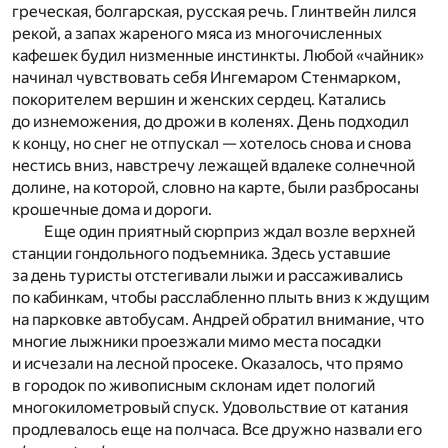
греческая, болгарская, русская речь. Глинтвейн лился
рекой, а запах жареного мяса из многочисленных
кафешек будил низменные инстинкты. Любой «чайник»
начинал чувствовать себя Ингемаром Стенмарком,
покорителем вершин и женских сердец. Катались
до изнеможения, до дрожи в коленях. День подходил
к концу, но снег не отпускал — хотелось снова и снова
нестись вниз, навстречу лежащей вдалеке солнечной
долине, на которой, словно на карте, были разбросаны
крошечные дома и дороги.
Еще один приятный сюрприз ждал возле верхней
станции гондольного подъемника. Здесь уставшие
за день туристы отстегивали лыжи и рассаживались
по кабинкам, чтобы расслабленно плыть вниз к ждущим
на парковке автобусам. Андрей обратил внимание, что
многие лыжники проезжали мимо места посадки
и исчезали на лесной просеке. Оказалось, что прямо
в городок по живописным склонам идет пологий
многокилометровый спуск. Удовольствие от катания
продлевалось еще на полчаса. Все дружно назвали его