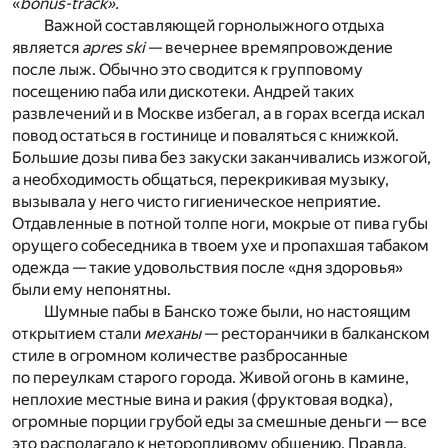
«
bonus-track».
Важной составляющей горнолыжного отдыха
является
apres ski
— вечернее времяпровождение
после лыж. Обычно это сводится к групповому
посещению паба или дискотеки. Андрей таких
развлечений и в Москве избегал, а в горах всегда искал
повод остаться в гостинице и поваляться с книжкой.
Большие дозы пива без закуски заканчивались изжогой,
а необходимость общаться, перекрикивая музыку,
вызывала у него чисто гигиеническое неприятие.
Отдавленные в потной толпе ноги, мокрые от пива губы
орущего собеседника в твоем ухе и пропахшая табаком
одежда — такие удовольствия после «дня здоровья»
были ему непонятны.
Шумные пабы в Банско тоже были, но настоящим
открытием стали
механы
— ресторанчики в балканском
стиле в огромном количестве разбросанные
по переулкам старого города. Живой огонь в камине,
неплохие местные вина и ракия (фруктовая водка),
огромные порции грубой еды за смешные деньги — все
это располагало к неторопливому общению. Правда,