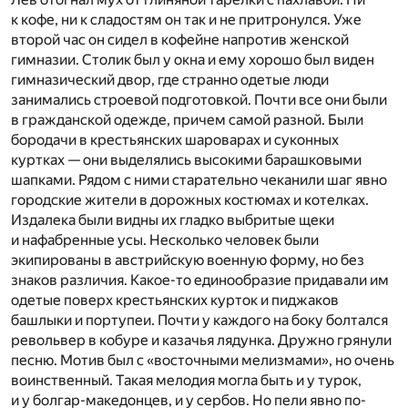
к кофе, ни к сладостям он так и не притронулся. Уже
второй час он сидел в кофейне напротив женской
гимназии. Столик был у окна и ему хорошо был виден
гимназический двор, где странно одетые люди
занимались строевой подготовкой. Почти все они были
в гражданской одежде, причем самой разной. Были
бородачи в крестьянских шароварах и суконных
куртках — они выделялись высокими барашковыми
шапками. Рядом с ними старательно чеканили шаг явно
городские жители в дорожных костюмах и котелках.
Издалека были видны их гладко выбритые щеки
и нафабренные усы. Несколько человек были
экипированы в австрийскую военную форму, но без
знаков различия. Какое-то единообразие придавали им
одетые поверх крестьянских курток и пиджаков
башлыки и портупеи. Почти у каждого на боку болтался
револьвер в кобуре и казачья лядунка. Дружно грянули
песню. Мотив был с «восточными мелизмами», но очень
воинственный. Такая мелодия могла быть и у турок,
и у болгар-македонцев, и у сербов. Но пели явно по-