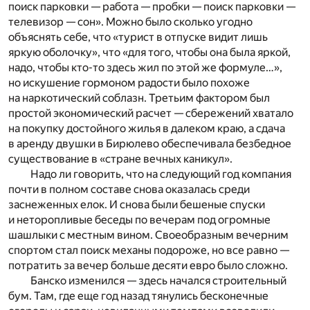
поиск парковки — работа — пробки — поиск парковки —
телевизор — сон». Можно было сколько угодно
объяснять себе, что «турист в отпуске видит лишь
яркую оболочку», что «для того, чтобы она была яркой,
надо, чтобы кто-то здесь жил по этой же формуле…»,
но искушение гормоном радости было похоже
на наркотический соблазн. Третьим фактором был
простой экономический расчет — сбережений хватало
на покупку достойного жилья в далеком краю, а сдача
в аренду двушки в Бирюлево обеспечивала безбедное
существование в «стране вечных каникул».
Надо ли говорить, что на следующий год компания
почти в полном составе снова оказалась среди
заснеженных елок. И снова были бешеные спуски
и неторопливые беседы по вечерам под огромные
шашлыки с местным вином. Своеобразным вечерним
спортом стал поиск механы подороже, но все равно —
потратить за вечер больше десяти евро было сложно.
Банско изменился — здесь начался строительный
бум. Там, где еще год назад тянулись бесконечные