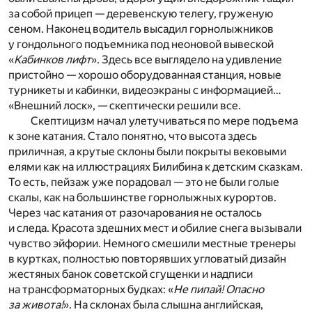
за собой прицеп — деревенскую телегу, груженую
сеном. Наконец водитель высадил горнолыжников
у гондольного подъемника под неоновой вывеской
«
Кабинков лифт
». Здесь все выглядело на удивление
пристойно — хорошо оборудованная станция, новые
турникеты и кабинки, видеоэкраны с информацией…
«Внешний лоск», — скептически решили все.
Скептицизм начал улетучиваться по мере подъема
к зоне катания. Стало понятно, что высота здесь
приличная, а крутые склоны были покрыты вековыми
елями как на иллюстрациях Билибина к детским сказкам.
То есть, пейзаж уже порадовал — это не были голые
скалы, как на большинстве горнолыжных курортов.
Через час катания от разочарования не осталось
и следа. Красота здешних мест и обилие снега вызывали
чувство эйфории. Немного смешили местные тренеры
в куртках, полностью повторявших угловатый дизайн
жестяных банок советской сгущенки и надписи
на трансформаторных будках: «
Не пипай! Опасно
за живота!
». На склонах была слышна английская,