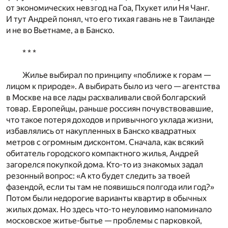
от экономических невзгод на Гоа, Пхукет или Ня Чанг.
И тут Андрей понял, что его тихая гавань не в Таиланде
и не во Вьетнаме, а в Банско.
* * *
Жилье выбирал по принципу «поближе к горам —
лицом к природе». А выбирать было из чего — агентства
в Москве на все лады расхваливали свой болгарский
товар. Европейцы, раньше россиян почувствовавшие,
что такое потеря доходов и привычного уклада жизни,
избавлялись от накупленных в Банско квадратных
метров с огромным дисконтом. Сначала, как всякий
обитатель городского компактного жилья, Андрей
загорелся покупкой дома. Кто-то из знакомых задал
резонный вопрос: «А кто будет следить за твоей
фазендой, если ты там не появишься полгода или год?»
Потом были недорогие варианты квартир в обычных
жилых домах. Но здесь что-то неуловимо напоминало
московское житье-бытье — проблемы с парковкой,