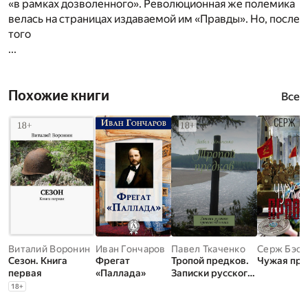
«в рамках дозволенного». Революционная же полемика
велась на страницах издаваемой им «Правды». Но, после
того
...
Похожие книги
Все
Виталий Воронин
Иван Гончаров
Павел Ткаченко
Серж Бэст
Сезон. Книга
Фрегат
Тропой предков.
Чужая пра
первая
«Паллада»
Записки русского
путешественника
18
+