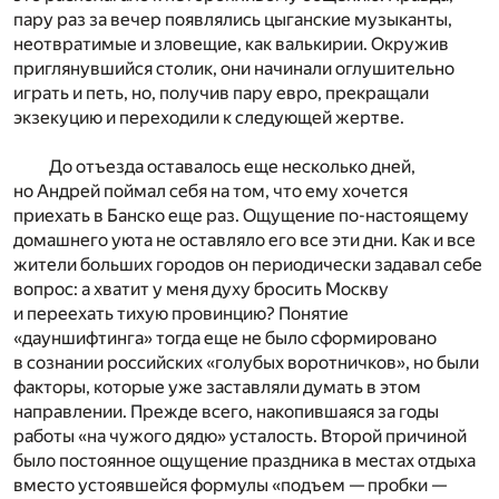
пару раз за вечер появлялись цыганские музыканты,
неотвратимые и зловещие, как валькирии. Окружив
приглянувшийся столик, они начинали оглушительно
играть и петь, но, получив пару евро, прекращали
экзекуцию и переходили к следующей жертве.
До отъезда оставалось еще несколько дней,
но Андрей поймал себя на том, что ему хочется
приехать в Банско еще раз. Ощущение по-настоящему
домашнего уюта не оставляло его все эти дни. Как и все
жители больших городов он периодически задавал себе
вопрос: а хватит у меня духу бросить Москву
и переехать тихую провинцию? Понятие
«дауншифтинга» тогда еще не было сформировано
в сознании российских «голубых воротничков», но были
факторы, которые уже заставляли думать в этом
направлении. Прежде всего, накопившаяся за годы
работы «на чужого дядю» усталость. Второй причиной
было постоянное ощущение праздника в местах отдыха
вместо устоявшейся формулы «подъем — пробки —