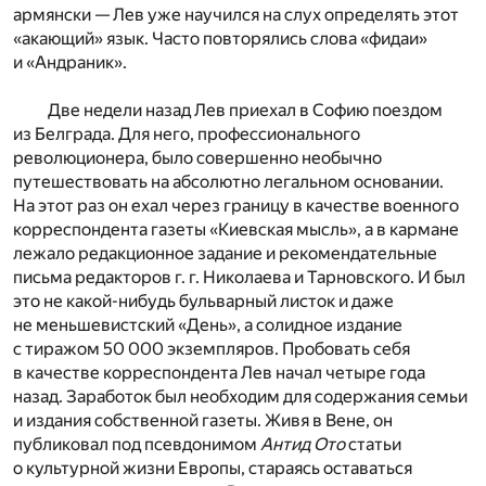
армянски — Лев уже научился на слух определять этот
«акающий» язык. Часто повторялись слова «фидаи»
и «Андраник».
Две недели назад Лев приехал в Софию поездом
из Белграда. Для него, профессионального
революционера, было совершенно необычно
путешествовать на абсолютно легальном основании.
На этот раз он ехал через границу в качестве военного
корреспондента газеты «Киевская мысль», а в кармане
лежало редакционное задание и рекомендательные
письма редакторов г. г. Николаева и Тарновского. И был
это не какой-нибудь бульварный листок и даже
не меньшевистский «День», а солидное издание
с тиражом 50 000 экземпляров. Пробовать себя
в качестве корреспондента Лев начал четыре года
назад. Заработок был необходим для содержания семьи
и издания собственной газеты. Живя в Вене, он
публиковал под псевдонимом
Антид Ото
статьи
о культурной жизни Европы, стараясь оставаться