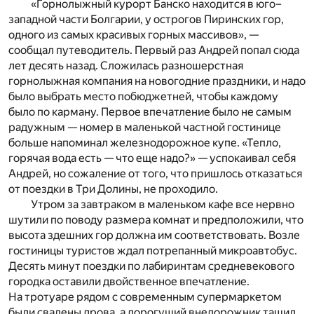
«Горнолыжный курорт Банско находится в юго–
западной части Болгарии, у острогов Пиринских гор,
одного из самых красивых горных массивов», —
сообщал путеводитель. Первый раз Андрей попал сюда
лет десять назад. Сложилась разношерстная
горнолыжная компания на новогодние праздники, и надо
было выбрать место побюджетней, чтобы каждому
было по карману. Первое впечатление было не самым
радужным — номер в маленькой частной гостинице
больше напоминал железнодорожное купе. «Тепло,
горячая вода есть — что еще надо?» — успокаивал себя
Андрей, но сожаление от того, что пришлось отказаться
от поездки в Три Долины, не проходило.
Утром за завтраком в маленьком кафе все нервно
шутили по поводу размера комнат и предположили, что
высота здешних гор должна им соответствовать. Возле
гостиницы туристов ждал потрепанный микроавтобус.
Десять минут поездки по лабиринтам средневекового
городка оставили двойственное впечатление.
На тротуаре рядом с современным супермаркетом
были свалены дрова, а дорогущий внедорожник тащил