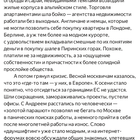
огороды и сараи, невиданными темпами возводили
жилые корпуса в альпийском стиле. Торговля
апартаментами шла бойко — агентства недвижимости
работали без выходных. Англичане и немцы, которые
не могли позволить себе покупку квартиры в Лондоне,
Берлине, а уж тем более на модном курорте,
с удовольствием вкладывали смешные по их понятиям
деньги в покупку
шале
в Пиринских горах. Похоже,
платили не за недвижимость, а за «ощущение
собственности» и причастности к более солидной
прослойке общества.
А потом грянул кризис. Весной москвичам казалось,
что это «где-то там — у них, в Европе». К осени стало
понятно, что отсидеться за границами ЕС не удастся.
Шли сокращения, замораживались проекты, пустели
офисы. С Андреем расстались по человечески —
«золотой парашют» позволял не бегать по Москве
в панических поисках работы, а немного прийти в себя
после многолетней работы на износ. Слово
«дауншифтинг» уже стало модным, и на интернет-
форумах вовсю обсуждали общих знакомых, улетевших