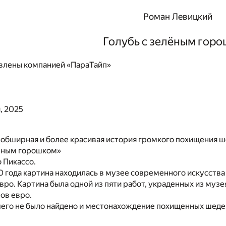
Роман Левицкий
Голубь с зелёным гор
влены компанией «ПараТайп»
, 2025
 обширная и более красивая история громкого похищения ш
лёным горошком»
 Пикассо.
0 года картина находилась в музее современного искусства
вро. Картина была одной из пяти работ, украденных из муз
ов евро.
чего не было найдено и местонахождение похищенных шеде