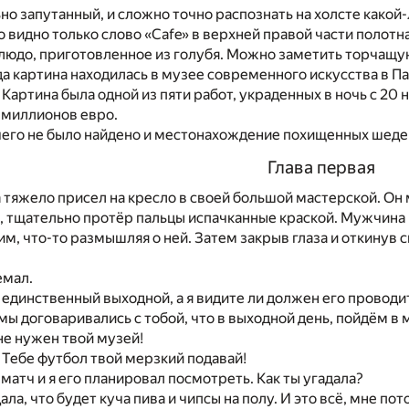
о запутанный, и сложно точно распознать на холсте какой
о видно только слово «Cafe» в верхней правой части полот
блюдо, приготовленное из голубя. Можно заметить торчащу
да картина находилась в музее современного искусства в П
 Картина была одной из пяти работ, украденных в ночь с 20 
 миллионов евро.
чего не было найдено и местонахождение похищенных шеде
Глава первая
яжело присел на кресло в своей большой мастерской. Он м
и, тщательно протёр пальцы испачканные краской. Мужчина п
м, что-то размышляя о ней. Затем закрыв глаза и откинув 
емал.
 единственный выходной, а я видите ли должен его проводит
мы договаривались с тобой, что в выходной день, пойдём в
е нужен твой музей!
 Тебе футбол твой мерзкий подавай!
 матч и я его планировал посмотреть. Как ты угадала?
ала, что будет куча пива и чипсы на полу. И это всё, мне по