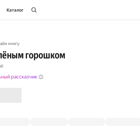
Каталог
айн книгу
елёным горошком
ий
ьный рассказчик