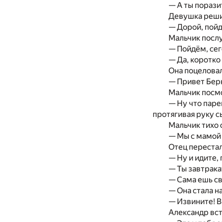
— А ты порази
Девушка решит
— Дорой, пойд
Мальчик послу
— Пойдём, сег
— Да, коротко
Она поцеловала
— Привет Берн
Мальчик посмо
— Ну что пар
протягивая руку с
Мальчик тихо 
— Мы с мамой 
Отец перестал
— Ну и идите, 
— Ты завтрак
— Сама ешь св
— Она стала н
— Извините! В
Александр вст