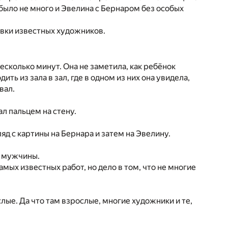
а было не много и Эвелина с Бернаром без особых
вки известных художников.
есколько минут. Она не заметила, как ребёнок
ть из зала в зал, где в одном из них она увидела,
вал.
ал пальцем на стену.
д с картины на Бернара и затем на Эвелину.
о мужчины.
амых известных работ, но дело в том, что не многие
слые. Да что там взрослые, многие художники и те,