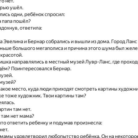
го нет.
ерью ушёл.
ались одни, ребёнок спросил:
а папа пошёл?
здохнув, ответила:
а Эвелина и Бернар собрались и вышли из дома. Город Ланс
ньше большого мегаполиса и причина этого шума был желе
красотой.
ишка направлялись в местный музей Лувр-Ланс, где проход
дём? Поинтересовался Бернар.
музей.
 музей?
такое место, куда люди приходят смотреть картины художни
же тоже художник. Твои картины там?
ялась.
артин там нет.
 там нет мама?
 что ответить ребенку и подумав произнесла:
нет.
 мамы удовлетворил любопытство ребёнка. Он на некоторо