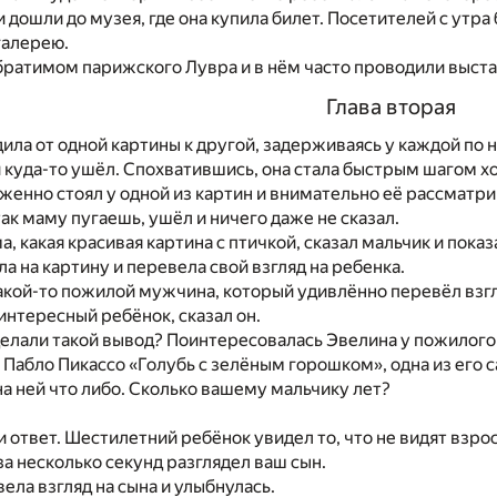
ни дошли до музея, где она купила билет. Посетителей с утр
галерею.
ратимом парижского Лувра и в нём часто проводили выста
Глава вторая
ила от одной картины к другой, задерживаясь у каждой по н
 куда-то ушёл. Спохватившись, она стала быстрым шагом ходи
женно стоял у одной из картин и внимательно её рассматри
так маму пугаешь, ушёл и ничего даже не сказал.
, какая красивая картина с птичкой, сказал мальчик и показ
а на картину и перевела свой взгляд на ребенка.
акой-то пожилой мужчина, который удивлённо перевёл взгля
 интересный ребёнок, сказал он.
делали такой вывод? Поинтересовалась Эвелина у пожилог
 Пабло Пикассо «Голубь с зелёным горошком», одна из его с
на ней что либо. Сколько вашему мальчику лет?
 и ответ. Шестилетний ребёнок увидел то, что не видят взро
 за несколько секунд разглядел ваш сын.
ела взгляд на сына и улыбнулась.