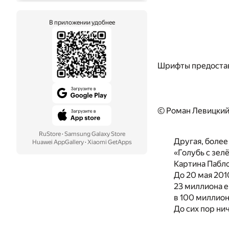
В приложении удобнее
Шрифты предоста
© Роман Левицкий
RuStore
·
Samsung Galaxy Store
Другая, более
Huawei AppGallery
·
Xiaomi GetApps
«Голубь с зе
Картина Пабло
До 20 мая 201
23 миллиона е
в 100 миллион
До сих пор ни