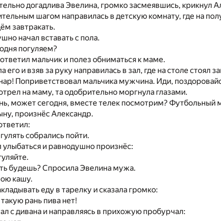
тельно догадлива Эвелина, громко засмеявшись, крикнул А
ельным шагом направилась в детскую комнату, где на полу
ём завтракать.
шно начал вставать с пола.
одня погуляем?
 ответил мальчик и полез обниматься к маме.
 его и взяв за руку направилась в зал, где на столе стоял за
ар! Поприветствовал мальчика мужчина. Иди, поздоровайся
трел на маму, та одобрительно моргнула глазами.
ень, может сегодня, вместе телек посмотрим? Футбольный
ыну, произнёс Александр.
ответил:
гулять собрались пойти.
 улыбаться и равнодушно произнёс:
гуляйте.
ать будешь? Спросила Эвелина мужа.
ою кашу.
акладывать еду в тарелку и сказала громко:
 такую рань пива нет!
ал с дивана и направляясь в прихожую пробурчал: