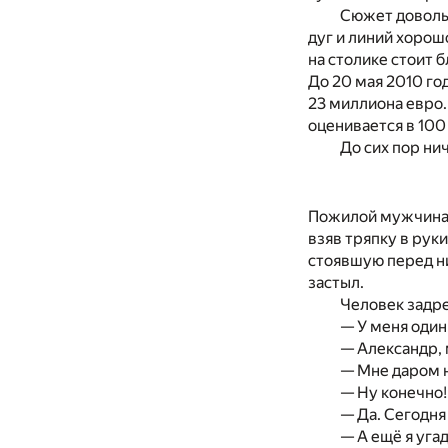
Сюжет довольн
дуг и линий хорош
на столике стоит 
До 20 мая 2010 го
23 миллиона евро.
оценивается в 100
До сих пор ни
Пожилой мужчина т
взяв тряпку в рук
стоявшую перед ни
застыл.
Человек задр
— У меня один
— Александр, 
— Мне даром н
— Ну конечно!
— Да. Сегодня
— А ещё я угад