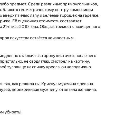
-либо предмет. Среди различных прямоугольников,
на. Ближе к геометрическому центру композиции
ю вверх птичью лапу и зелёный горошек на тарелке.
ариже. Её оценочная стоимость составляет
на 21-е мая 2010 года. Общая стоимость похищенного
вров искусства остаётся неизвестным.
едленно отложил в сторону кисточки, после чего
ристально, не сводя глаз, смотрел на картину,
своё туловище на спинку кресла, он неподвижно
ь так, как решила ты! Крикнул мужчина с дивана.
 музей, перекрикивая мужчину, ответила женщина.
том убирать!