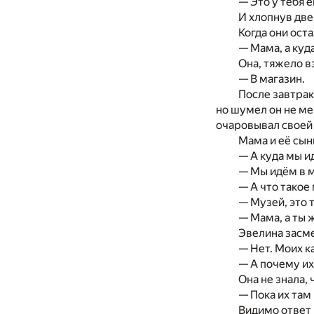
— Это у тебя е
И хлопнув дв
Когда они ост
— Мама, а куд
Она, тяжело в
— В магазин.
После завтрак
но шумел он не ме
очаровывал своей 
Мама и её сын
— А куда мы и
— Мы идём в 
— А что такое
— Музей, это 
— Мама, а ты 
Эвелина засме
— Нет. Моих к
— А почему их
Она не знала,
— Пока их там 
Видимо ответ